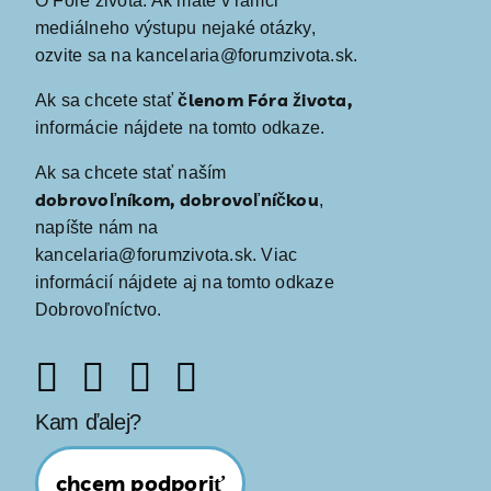
O Fóre života
. Ak máte v rámci
mediálneho výstupu nejaké otázky,
ozvite sa na kancelaria@forumzivota.sk.
členom Fóra života,
Ak sa chcete stať
informácie nájdete
na tomto odkaze
.
Ak sa chcete stať naším
dobrovoľníkom, dobrovoľníčkou
,
napíšte nám na
kancelaria@forumzivota.sk
. Viac
informácií nájdete aj na
tomto odkaze
Dobrovoľníctvo
.
Kam ďalej?
chcem podporiť