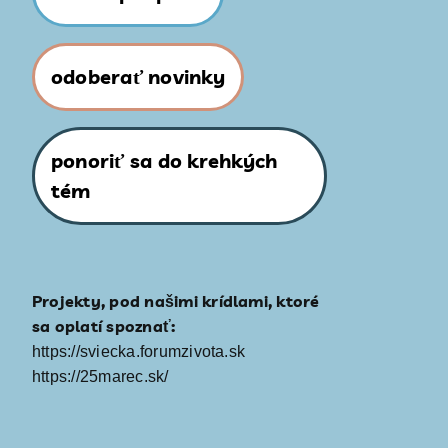
odoberať novinky
ponoriť sa do krehkých
tém
Projekty, pod našimi krídlami, ktoré
sa oplatí spoznať:
https://sviecka.forumzivota.sk
https://25marec.sk/