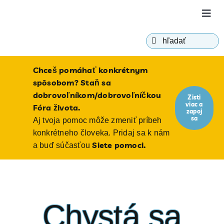
Skip
Togg
to
Navig
content
Hľadať:
o Fóre
Chceš pomáhať konkrétnym
ako c
spôsobom? Staň sa
dobrovoľníkom/dobrovoľníčkou
Zisti
viac a
bioeti
Fóra života.
zapoj
sa
Aj tvoja pomoc môže zmeniť príbeh
konkrétneho človeka. Pridaj sa k nám
blog
Siete pomoci.
a buď súčasťou
Chystá sa
ponori