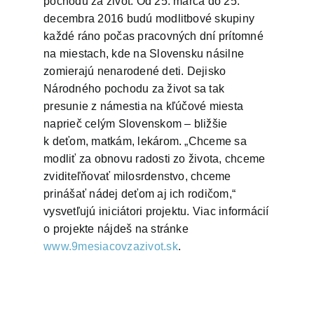
pochodu za život. Od 25. marca do 25.
decembra 2016 budú modlitbové skupiny
každé ráno počas pracovných dní prítomné
na miestach, kde na Slovensku násilne
zomierajú nenarodené deti. Dejisko
Národného pochodu za život sa tak
presunie z námestia na kľúčové miesta
naprieč celým Slovenskom – bližšie
k deťom, matkám, lekárom. „Chceme sa
modliť za obnovu radosti zo života, chceme
zviditeľňovať milosrdenstvo, chceme
prinášať nádej deťom aj ich rodičom,“
vysvetľujú iniciátori projektu. Viac informácií
o projekte nájdeš na stránke
www.9mesiacovzazivot.sk
.