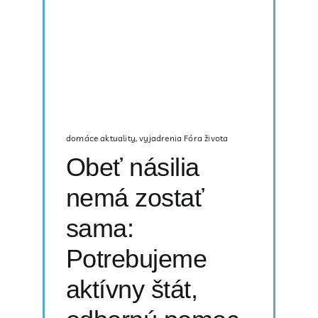
domáce aktuality
,
vyjadrenia Fóra života
Obeť násilia
nemá zostať
sama:
Potrebujeme
aktívny štát,