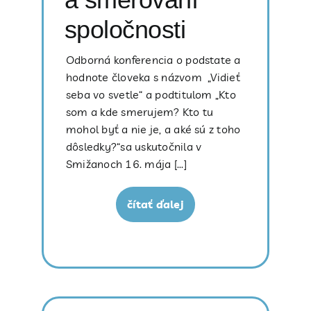
spoločnosti
Odborná konferencia o podstate a
hodnote človeka s názvom „Vidieť
seba vo svetle“ a podtitulom „Kto
som a kde smerujem? Kto tu
mohol byť a nie je, a aké sú z toho
dôsledky?“sa uskutočnila v
Smižanoch 16. mája [...]
čítať ďalej