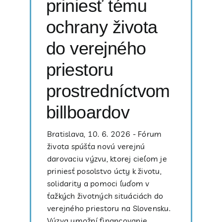
priniesť tému
ochrany života
do verejného
priestoru
prostredníctvom
billboardov
Bratislava, 10. 6. 2026 - Fórum
života spúšťa novú verejnú
darovaciu výzvu, ktorej cieľom je
priniesť posolstvo úcty k životu,
solidarity a pomoci ľuďom v
ťažkých životných situáciách do
verejného priestoru na Slovensku.
Výzva umožní financovanie