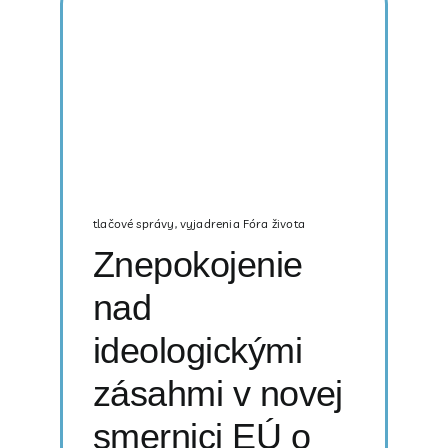
tlačové správy
,
vyjadrenia Fóra života
Znepokojenie
nad
ideologickými
zásahmi v novej
smernici EÚ o