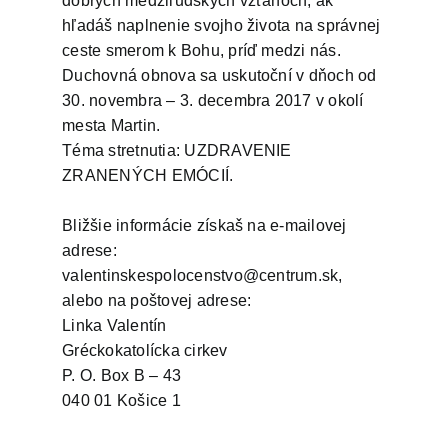
dobrých medziľudských vzťahoch, ak
hľadáš naplnenie svojho života na správnej
ceste smerom k Bohu, príď medzi nás.
Duchovná obnova sa uskutoční v dňoch od
30. novembra – 3. decembra 2017 v okolí
mesta Martin.
Téma stretnutia: UZDRAVENIE
ZRANENÝCH EMÓCIÍ.
Bližšie informácie získaš na e-mailovej
adrese:
valentinskespolocenstvo@centrum.sk,
alebo na poštovej adrese:
Linka Valentín
Gréckokatolícka cirkev
P. O. Box B – 43
040 01 Košice 1