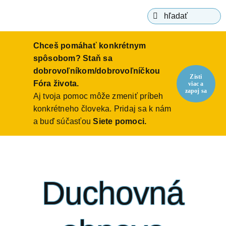
Navig
content
Hľadať:
o Fóre
Chceš pomáhať konkrétnym
ako c
spôsobom? Staň sa
dobrovoľníkom/dobrovoľníčkou
Zisti
bioeti
Fóra života.
viac a
zapoj sa
Aj tvoja pomoc môže zmeniť príbeh
konkrétneho človeka. Pridaj sa k nám
blog
a buď súčasťou
Siete pomoci.
Duchovná
ponori