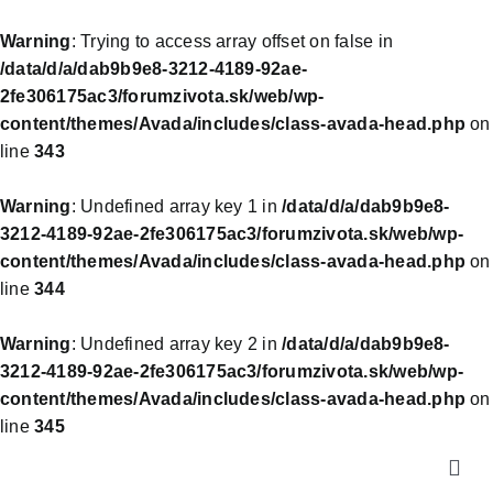
Warning
: Trying to access array offset on false in
/data/d/a/dab9b9e8-3212-4189-92ae-
2fe306175ac3/forumzivota.sk/web/wp-
content/themes/Avada/includes/class-avada-head.php
on
line
343
Warning
: Undefined array key 1 in
/data/d/a/dab9b9e8-
3212-4189-92ae-2fe306175ac3/forumzivota.sk/web/wp-
content/themes/Avada/includes/class-avada-head.php
on
line
344
Warning
: Undefined array key 2 in
/data/d/a/dab9b9e8-
3212-4189-92ae-2fe306175ac3/forumzivota.sk/web/wp-
content/themes/Avada/includes/class-avada-head.php
on
line
345
Skip
Togg
to