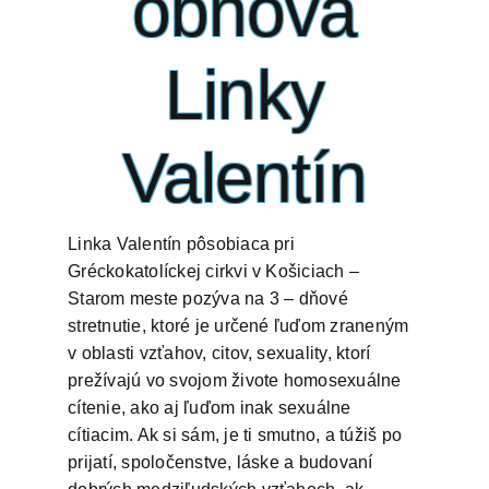
obnova
Linky
Valentín
Linka Valentín pôsobiaca pri
Gréckokatolíckej cirkvi v Košiciach –
Starom meste pozýva na 3 – dňové
stretnutie, ktoré je určené ľuďom zraneným
v oblasti vzťahov, citov, sexuality, ktorí
prežívajú vo svojom živote homosexuálne
cítenie, ako aj ľuďom inak sexuálne
cítiacim. Ak si sám, je ti smutno, a túžiš po
prijatí, spoločenstve, láske a budovaní