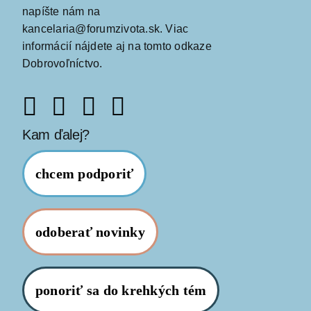
napíšte nám na
kancelaria@forumzivota.sk
. Viac
informácií nájdete aj na
tomto odkaze
Dobrovoľníctvo
.
Kam ďalej?
chcem podporiť
odoberať novinky
ponoriť sa do krehkých tém