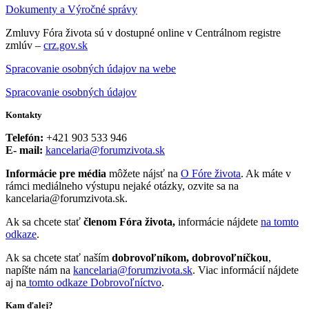
Dokumenty a Výročné správy
Zmluvy Fóra života sú v dostupné online v Centrálnom registre
zmlúv –
crz.gov.sk
Spracovanie osobných údajov na webe
Spracovanie osobných údajov
Kontakty
Telefón:
+421 903 533 946
E- mail:
kancelaria@forumzivota.sk
Informácie pre média
môžete nájsť na
O Fóre života
. Ak máte v
rámci mediálneho výstupu nejaké otázky, ozvite sa na
kancelaria@forumzivota.sk.
Ak sa chcete stať
členom Fóra života,
informácie nájdete
na tomto
odkaze
.
Ak sa chcete stať naším
dobrovoľníkom, dobrovoľníčkou
,
napíšte nám na
kancelaria@forumzivota.sk
. Viac informácií nájdete
aj na
tomto odkaze Dobrovoľníctvo
.
Kam ďalej?