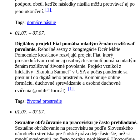
podporu obetí, keďže následky násilia môžu pretrvávať aj po
[1]
jeho ukončení.
Tags:
domáce násilie
01.07. – 07.07.
Digitálny projekt Fiat pomáha mladým ženám rozlišovať
povolanie.
Rehoľné sestry z kongregácie Dcér Márie
Pomocnice kresťanov rozvíjajú projekt Fiat, ktorý
prostredníctvom online aj osobných stretnutí pomáha mladým
ženám rozlišovať životné povolanie. Projekt vznikol z
iniciatívy „Skupina Samuel“ v USA a počas pandémie sa
presunul do digitálneho prostredia. Kombinuje online
formáciu, duchovné sprevádzanie a osobné duchovné
[1]
cvičenia („onlife“ formát).
Tags:
životné prostredie
01.07. – 07.07.
Sexuálne obťažovanie na pracovisku je často prehliadané.
Sexuálne obťažovanie na pracovisku sa podľa Slovenského
národného strediska pre ľudské práva deje častejšie, než si
mnohí uvedomujú, no často zostáva neohlásené. Upozorňuje