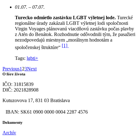
01.07. – 07.07.
Turecko odmietlo zastávku LGBT výletnej lode.
Turecké
regionálne úrady zakázali LGBT výletnej lodi spoločnosti
Virgin Voyages plánovanú viacdňovú zastávku počas plavby
z Atén do Benátok. Rozhodnutie odôvodnili tým, že pasažieri
nezodpovedajú miestnym „morálnym hodnotám a
[1]
spoločenskej štruktúre“
Tags:
lgbti+
Previous
1
2
3
Next
O fóre života
IČO: 31815839
DIČ: 2021828908
Kutuzovova 17, 831 03 Bratislava
IBAN: SK61 0900 0000 0004 2287 4576
Dokumenty
Archív