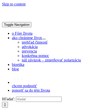
Skip to content
Toggle Navigation
o Fóre života
ako chránime život
prehľad činností
advokácia
prevencia
konkrétna pomoc
náš záväzok – zmierňovať polarizáciu
bioetika
blog
chcem podporiť
ponoriť sa do tém života
Hľadať: