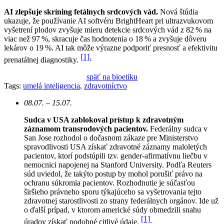
AI zlepšuje skríning fetálnych srdcových vád.
Nová štúdia
ukazuje, že používanie AI softvéru BrightHeart pri ultrazvukovom
vyšetrení plodov zvyšuje mieru detekcie srdcových vád z 82 % na
viac než 97 %, skracuje čas hodnotenia o 18 % a zvyšuje dôveru
lekárov o 19 %. AI tak môže výrazne podporiť presnosť a efektivitu
[1].
prenatálnej diagnostiky.
späť na bioetiku
Tags:
umelá inteligencia
,
zdravotníctvo
08.07. – 15.07.
Sudca v USA zablokoval prístup k zdravotným
záznamom transrodových pacientov.
Federálny sudca v
San Jose rozhodol o dočasnom zákaze pre Ministerstvo
spravodlivosti USA získať zdravotné záznamy maloletých
pacientov, ktorí podstúpili tzv. gender-afirmatívnu liečbu v
nemocnici napojenej na Stanford University. Podľa Reuters
súd uviedol, že takýto postup by mohol porušiť právo na
ochranu súkromia pacientov.
Rozhodnutie je súčasťou
širšieho právneho sporu týkajúceho sa vyšetrovania tejto
zdravotnej starostlivosti zo strany federálnych orgánov. Ide už
o ďalší prípad, v ktorom americké súdy obmedzili snahu
[1]
úradov získať podobné citlivé údaje.