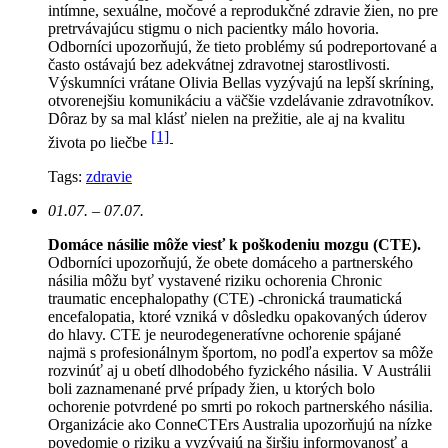
intímne, sexuálne, močové a reprodukčné zdravie žien, no pre
pretrvávajúcu stigmu o nich pacientky málo hovoria.
Odborníci upozorňujú, že tieto problémy sú podreportované a
často ostávajú bez adekvátnej zdravotnej starostlivosti.
Výskumníci vrátane Olivia Bellas vyzývajú na lepší skríning,
otvorenejšiu komunikáciu a väčšie vzdelávanie zdravotníkov.
Dôraz by sa mal klásť nielen na prežitie, ale aj na kvalitu
[1]
života po liečbe
Tags:
zdravie
01.07. – 07.07.
Domáce násilie môže viesť k poškodeniu mozgu (CTE).
Odborníci upozorňujú, že obete domáceho a partnerského
násilia môžu byť vystavené riziku ochorenia Chronic
traumatic encephalopathy (CTE) -chronická traumatická
encefalopatia, ktoré vzniká v dôsledku opakovaných úderov
do hlavy. CTE je neurodegeneratívne ochorenie spájané
najmä s profesionálnym športom, no podľa expertov sa môže
rozvinúť aj u obetí dlhodobého fyzického násilia. V Austrálii
boli zaznamenané prvé prípady žien, u ktorých bolo
ochorenie potvrdené po smrti po rokoch partnerského násilia.
Organizácie ako ConneCTErs Australia upozorňujú na nízke
povedomie o riziku a vyzývajú na širšiu informovanosť a