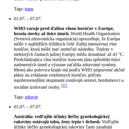
Tags:
trans
01.07. – 07.07.
WHO varuje pred ďalšou vlnou horúčav v Európe,
hrozia stovky až tisíce úmrtí.
World Health Organization
(Svetová zdravotnícka organizácia) upozorňuje, že Európa
môže v najbližších týždňoch čeliť ďalšej intenzívnej vlne
horúčav, ktorá môže mať smrteľné následky. Teploty v
niektorých častiach južnej Európy môžu dosiahnuť až 43 °C.
Predchádzajúca vlna horúčav koncom júna spôsobila tisíce
nadmerných úmrtí a výrazne zaťažila zdravotné systémy.
Menej ako polovica krajín má podľa WHO pripravené akčné
plány na zvládanie extrémnych horúčav, pričom
najohrozenejšími skupinami zostávajú seniori, bezdomovci a
[1]
sociálne izolované osoby.
Tags:
zdravie
01.07. – 07.07.
Austrália: vedľajšie účinky liečby gynekologickej
rakoviny ostávajú tabu, ženy trpia v tichosti.
Vedľajšie
účinky liečby gynekologickej rakoviny často zasahujú