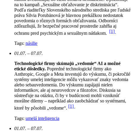
na to kampaň „Sexuálne obťažovanie je diskriminácia“.
Podľa riaditeľky Slovenského národného strediska pre ľudské
práva Silvia Porubänová je hlavnou prekážkou nedostatok
povedomia o rôznych formách obťažovania. Odborníci
zdôrazňujú, že bezpečné pracovné prostredie zahŕňa aj
[1]
ochranu pred psychickým a sexuálnym nátlakom.
Tags:
násilie
01.07. – 07.07.
Technologické firmy skúmajú „vedomie“ AI a možné
etické dôsledky.
Popredné technologické firmy ako
Anthropic, Google a Meta investujú do výskumu, či pokročilé
systémy umelej inteligencie môžu vykazovať znaky vedomia
alebo sebauvedomenia. Do výskumu zapájajú nielen
informatikov, ale aj neurovedcov a filozofov. Diskusia sa
sústreďuje na otázku, či by v budúcnosti mohli vzniknúť
morálne dilemy – napríklad ako zaobchádzať so systémami,
[1]
ktoré by pôsobili „vedome“.
Tags:
umelá inteligencia
01.07. – 07.07.