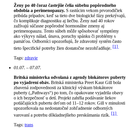
Ženy po 40 čoraz častejšie čelia súbehu popôrodného
obdobia a perimenopauzy.
S rastúcim vekom prvorodičiek
pribúda prípadov, keď sa tieto dve biologické fázy prekrývajú,
čo komplikuje diagnostiku aj liečbu. Ženy nad 40 rokov
zažívajú súčasne popôrodné hormonálne zmeny aj
perimenopauzu. Tento súbeh môže spôsobovať symptómy
ako výkyvy nálad, únava, poruchy spánku či problémy s
pamäťou. Odborníci upozorňujú, že zdravotný systém často
[1]
tieto špecifické potreby žien dostatočne nezohľadňuje.
Tags:
zdravie
01.07. – 07.07.
Britská ministerka odvolaná z agendy blokátorov puberty
po vyjadrení obáv.
Britská ministerka Preet Kaur Gill bola
zbavená zodpovednosti za klinický výskum blokátorov
puberty („Pathways“) po tom, čo opakovane vyjadrila obavy
o ich bezpečnosť u detí. Projekt zahŕňa podávanie liekov
potláčajúcich pubertu deťom od 11–12 rokov. Gill v minulosti
upozorňovala na nedostatočné zohľadnenie odborných
[1]
varovaní a potrebu dôkladnejšieho preskúmania rizík.
Tags:
trans