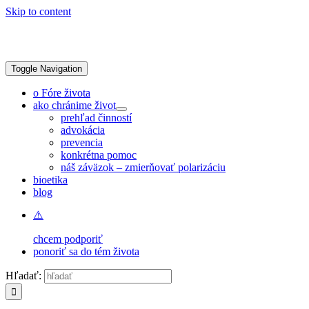
Skip to content
Toggle Navigation
o Fóre života
ako chránime život
prehľad činností
advokácia
prevencia
konkrétna pomoc
náš záväzok – zmierňovať polarizáciu
bioetika
blog
chcem podporiť
ponoriť sa do tém života
Hľadať: