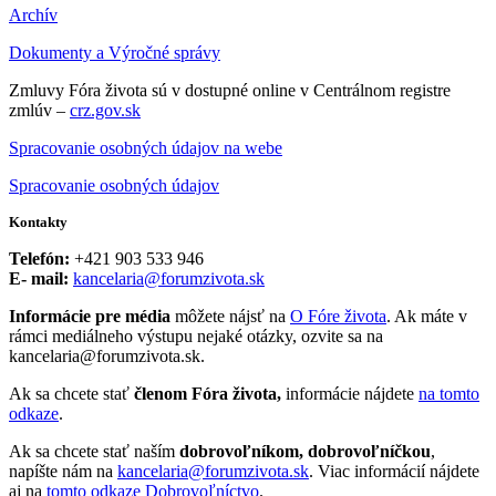
Archív
Dokumenty a Výročné správy
Zmluvy Fóra života sú v dostupné online v Centrálnom registre
zmlúv –
crz.gov.sk
Spracovanie osobných údajov na webe
Spracovanie osobných údajov
Kontakty
Telefón:
+421 903 533 946
E- mail:
kancelaria@forumzivota.sk
Informácie pre média
môžete nájsť na
O Fóre života
. Ak máte v
rámci mediálneho výstupu nejaké otázky, ozvite sa na
kancelaria@forumzivota.sk.
Ak sa chcete stať
členom Fóra života,
informácie nájdete
na tomto
odkaze
.
Ak sa chcete stať naším
dobrovoľníkom, dobrovoľníčkou
,
napíšte nám na
kancelaria@forumzivota.sk
. Viac informácií nájdete
aj na
tomto odkaze Dobrovoľníctvo
.