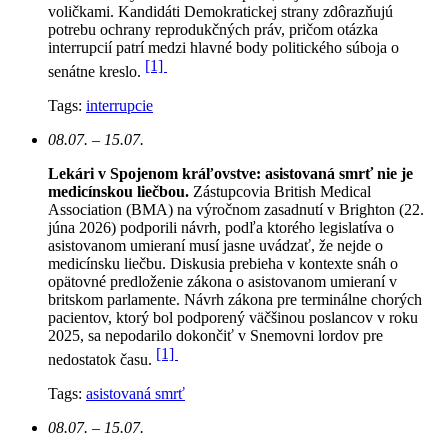
voličkami. Kandidáti Demokratickej strany zdôrazňujú
potrebu ochrany reprodukčných práv, pričom otázka
interrupcií patrí medzi hlavné body politického súboja o
[1]
senátne kreslo.
Tags:
interrupcie
08.07. – 15.07.
Lekári v Spojenom kráľovstve: asistovaná smrť nie je
medicínskou liečbou.
Zástupcovia British Medical
Association (BMA) na výročnom zasadnutí v Brighton (22.
júna 2026) podporili návrh, podľa ktorého legislatíva o
asistovanom umieraní musí jasne uvádzať, že nejde o
medicínsku liečbu. Diskusia prebieha v kontexte snáh o
opätovné predloženie zákona o asistovanom umieraní v
britskom parlamente. Návrh zákona pre terminálne chorých
pacientov, ktorý bol podporený väčšinou poslancov v roku
2025, sa nepodarilo dokončiť v Snemovni lordov pre
[1]
nedostatok času.
Tags:
asistovaná smrť
08.07. – 15.07.