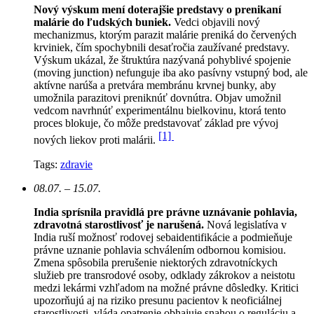
Nový výskum mení doterajšie predstavy o prenikaní
malárie do ľudských buniek.
Vedci objavili nový
mechanizmus, ktorým parazit malárie preniká do červených
krviniek, čím spochybnili desaťročia zaužívané predstavy.
Výskum ukázal, že štruktúra nazývaná pohyblivé spojenie
(moving junction) nefunguje iba ako pasívny vstupný bod, ale
aktívne narúša a pretvára membránu krvnej bunky, aby
umožnila parazitovi preniknúť dovnútra. Objav umožnil
vedcom navrhnúť experimentálnu bielkovinu, ktorá tento
proces blokuje, čo môže predstavovať základ pre vývoj
[1]
nových liekov proti malárii.
Tags:
zdravie
08.07. – 15.07.
India sprísnila pravidlá pre právne uznávanie pohlavia,
zdravotná starostlivosť je narušená.
N
ová legislatíva v
India ruší možnosť rodovej sebaidentifikácie a podmieňuje
právne uznanie pohlavia schválením odbornou komisiou.
Zmena spôsobila prerušenie niektorých zdravotníckych
služieb pre transrodové osoby, odklady zákrokov a neistotu
medzi lekármi vzhľadom na možné právne dôsledky. Kritici
upozorňujú aj na riziko presunu pacientov k neoficiálnej
starostlivosti, vláda opatrenie obhajuje snahou o reguláciu a