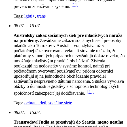
[1]
prevenciu zneužívania systému.
Tags:
lgbti+
,
trans
08.07. – 15.07.
Austrálsky zákaz sociálnych sietí pre mladistvých naráža
na problémy.
Zavádzanie zákazu sociálnych sietí pre osoby
mladšie ako 16 rokov v Austrália vraj zlyháva už v
počiatočnej fáze overovania veku. Testovanie ukázalo, že
platformy v mnohých prípadoch nevyžadujú dôkaz o veku, čo
umožňuje mladistvým pravidlá obchádzať. Zistenia
poukazujú na nedostatky v systéme kontrol, najmä pri
počiatočnom overovaní používateľov, pričom odborníci
upozorňujú aj na jednoduché obchádzanie pravidiel
zadávaním nesprávneho dátumu narodenia. Situácia vyvoláva
otázky o účinnosti legislatívy a schopnosti technologických
[1]
spoločností zabezpečiť jej dodržiavanie.
Tags:
ochrana detí
,
sociálne siete
08.07. – 15.07.
Transrodoví ľudia sa presúvajú do Seattlu, mesto nestíha