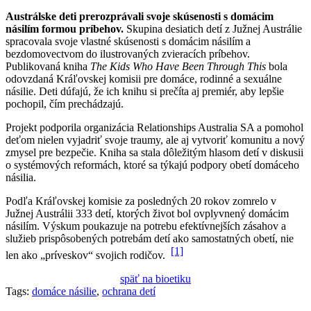
Austrálske deti prerozprávali svoje skúsenosti s domácim
násilím formou príbehov.
Skupina desiatich detí z Južnej Austrálie
spracovala svoje vlastné skúsenosti s domácim násilím a
bezdomovectvom do ilustrovaných zvieracích príbehov.
Publikovaná kniha
The Kids Who Have Been Through This
bola
odovzdaná Kráľovskej komisii pre domáce, rodinné a sexuálne
násilie. Deti dúfajú, že ich knihu si prečíta aj premiér, aby lepšie
pochopil, čím prechádzajú.
Projekt podporila organizácia Relationships Australia SA a pomohol
deťom nielen vyjadriť svoje traumy, ale aj vytvoriť komunitu a nový
zmysel pre bezpečie. Kniha sa stala dôležitým hlasom detí v diskusii
o systémových reformách, ktoré sa týkajú podpory obetí domáceho
násilia.
Podľa Kráľovskej komisie za posledných 20 rokov zomrelo v
Južnej Austrálii 333 detí, ktorých život bol ovplyvnený domácim
násilím. Výskum poukazuje na potrebu efektívnejších zásahov a
služieb prispôsobených potrebám detí ako samostatných obetí, nie
[1]
len ako „príveskov“ svojich rodičov.
späť na bioetiku
Tags:
domáce násilie
,
ochrana detí