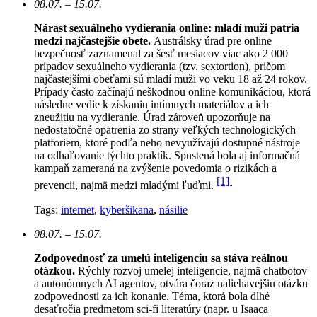
08.07. – 15.07.
Nárast sexuálneho vydierania online: mladí muži patria
medzi najčastejšie obete.
Austrálsky úrad pre online
bezpečnosť zaznamenal za šesť mesiacov viac ako 2 000
prípadov sexuálneho vydierania (tzv. sextortion), pričom
najčastejšími obeťami sú mladí muži vo veku 18 až 24 rokov.
Prípady často začínajú neškodnou online komunikáciou, ktorá
následne vedie k získaniu intímnych materiálov a ich
zneužitiu na vydieranie. Úrad zároveň upozorňuje na
nedostatočné opatrenia zo strany veľkých technologických
platforiem, ktoré podľa neho nevyužívajú dostupné nástroje
na odhaľovanie týchto praktík. Spustená bola aj informačná
kampaň zameraná na zvýšenie povedomia o rizikách a
[1]
prevencii, najmä medzi mladými ľuďmi.
Tags:
internet
,
kyberšikana
,
násilie
08.07. – 15.07.
Zodpovednosť za umelú inteligenciu sa stáva reálnou
otázkou.
Rýchly rozvoj umelej inteligencie, najmä chatbotov
a autonómnych AI agentov, otvára čoraz naliehavejšiu otázku
zodpovednosti za ich konanie. Téma, ktorá bola dlhé
desaťročia predmetom sci-fi literatúry (napr. u Isaaca