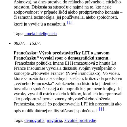
Asimova), sa dnes presúva do reálneho právneho a etického
priestoru. Diskusia sa sústreďuje najmä na to, kto nesie
zodpovednosť v prípade škôd alebo protiprávneho konania –
či samotná technológia, jej používatelia, alebo spoločnosti,
[1]
ktoré ju vyvíjajú a nasadzujú.
Tags:
umelá inteligencia
08.07. – 15.07.
Francúzsko: Výrok predstaviteľky LFI o „novom
Francúzsku“ vyvolal spor o demografickú zmenu.
Francúzska politička Imane El Hamzaouiová z hnutia La
France Insoumise vyvolala diskusiu svojím vystúpením o
koncepte „Nouvelle France“ (Nové Francúzsko). Vo videu,
ktoré sa rozšírilo na sociálnych sieťach, kritizovala predstavu
„večného Francúzska“ založeného na historickej identite a
hovorila o spoločenskej a demografickej premene krajiny. Jej
výroky vyvolali ostrú reakciu kritikov, ktorí ich interpretovali
ako podporu zámernej zmeny obyvateľského zloženia
Francúzska, zatiaľ čo podporovatelia LFI ich prezentujú ako
[1]
opis multikultúrnej reality súčasnej spoločnosti.
Tags:
demografia
,
migrácia
,
životné prostredie