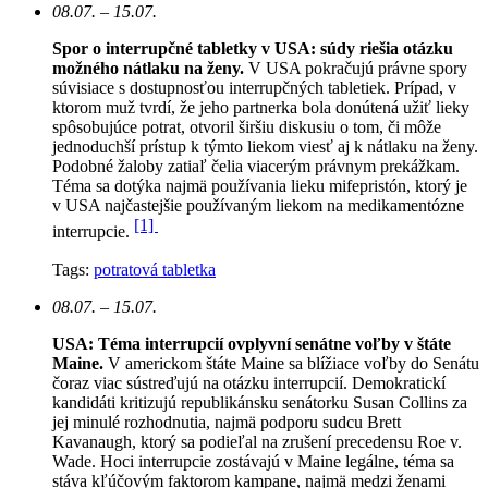
08.07. – 15.07.
Spor o interrupčné tabletky v USA: súdy riešia otázku
možného nátlaku na ženy.
V USA pokračujú právne spory
súvisiace s dostupnosťou interrupčných tabletiek. Prípad, v
ktorom muž tvrdí, že jeho partnerka bola donútená užiť lieky
spôsobujúce potrat, otvoril širšiu diskusiu o tom, či môže
jednoduchší prístup k týmto liekom viesť aj k nátlaku na ženy.
Podobné žaloby zatiaľ čelia viacerým právnym prekážkam.
Téma sa dotýka najmä používania lieku mifepristón, ktorý je
v USA najčastejšie používaným liekom na medikamentózne
[1]
interrupcie.
Tags:
potratová tabletka
08.07. – 15.07.
USA: Téma interrupcií ovplyvní senátne voľby v štáte
Maine.
V americkom štáte Maine sa blížiace voľby do Senátu
čoraz viac sústreďujú na otázku interrupcií. Demokratickí
kandidáti kritizujú republikánsku senátorku Susan Collins za
jej minulé rozhodnutia, najmä podporu sudcu Brett
Kavanaugh, ktorý sa podieľal na zrušení precedensu Roe v.
Wade. Hoci interrupcie zostávajú v Maine legálne, téma sa
stáva kľúčovým faktorom kampane, najmä medzi ženami