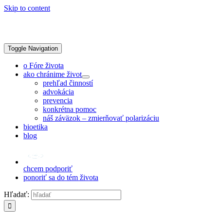
Skip to content
Toggle Navigation
o Fóre života
ako chránime život
prehľad činností
advokácia
prevencia
konkrétna pomoc
náš záväzok – zmierňovať polarizáciu
bioetika
blog
chcem podporiť
ponoriť sa do tém života
Hľadať: