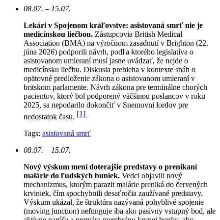
08.07. – 15.07.
Lekári v Spojenom kráľovstve: asistovaná smrť nie je
medicínskou liečbou.
Zástupcovia British Medical
Association (BMA) na výročnom zasadnutí v Brighton (22.
júna 2026) podporili návrh, podľa ktorého legislatíva o
asistovanom umieraní musí jasne uvádzať, že nejde o
medicínsku liečbu. Diskusia prebieha v kontexte snáh o
opätovné predloženie zákona o asistovanom umieraní v
britskom parlamente. Návrh zákona pre terminálne chorých
pacientov, ktorý bol podporený väčšinou poslancov v roku
2025, sa nepodarilo dokončiť v Snemovni lordov pre
[1]
nedostatok času.
Tags:
asistovaná smrť
08.07. – 15.07.
Nový výskum mení doterajšie predstavy o prenikaní
malárie do ľudských buniek.
Vedci objavili nový
mechanizmus, ktorým parazit malárie preniká do červených
krviniek, čím spochybnili desaťročia zaužívané predstavy.
Výskum ukázal, že štruktúra nazývaná pohyblivé spojenie
(moving junction) nefunguje iba ako pasívny vstupný bod, ale
aktívne narúša a pretvára membránu krvnej bunky, aby