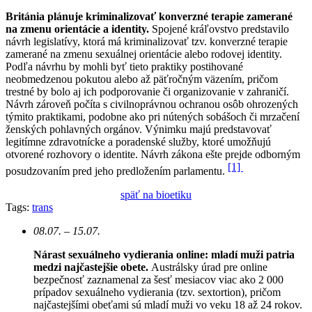
Británia plánuje kriminalizovať konverzné terapie zamerané
na zmenu orientácie a identity.
Spojené kráľovstvo predstavilo
návrh legislatívy, ktorá má kriminalizovať tzv. konverzné terapie
zamerané na zmenu sexuálnej orientácie alebo rodovej identity.
Podľa návrhu by mohli byť tieto praktiky postihované
neobmedzenou pokutou alebo až päťročným väzením, pričom
trestné by bolo aj ich podporovanie či organizovanie v zahraničí.
Návrh zároveň počíta s civilnoprávnou ochranou osôb ohrozených
týmito praktikami, podobne ako pri nútených sobášoch či mrzačení
ženských pohlavných orgánov. Výnimku majú predstavovať
legitímne zdravotnícke a poradenské služby, ktoré umožňujú
otvorené rozhovory o identite. Návrh zákona ešte prejde odborným
[1]
posudzovaním pred jeho predložením parlamentu.
späť na bioetiku
Tags:
trans
08.07. – 15.07.
Nárast sexuálneho vydierania online: mladí muži patria
medzi najčastejšie obete.
Austrálsky úrad pre online
bezpečnosť zaznamenal za šesť mesiacov viac ako 2 000
prípadov sexuálneho vydierania (tzv. sextortion), pričom
najčastejšími obeťami sú mladí muži vo veku 18 až 24 rokov.