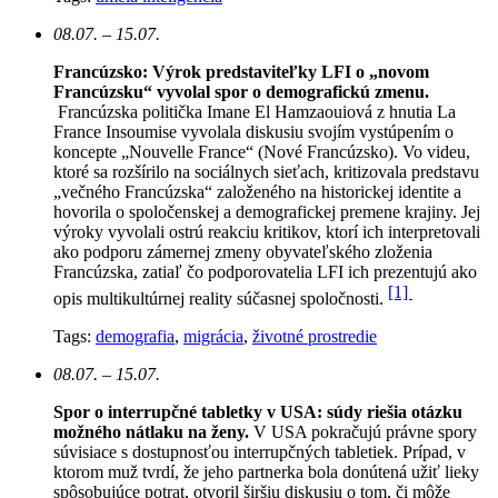
08.07. – 15.07.
Francúzsko: Výrok predstaviteľky LFI o „novom
Francúzsku“ vyvolal spor o demografickú zmenu.
Francúzska politička Imane El Hamzaouiová z hnutia La
France Insoumise vyvolala diskusiu svojím vystúpením o
koncepte „Nouvelle France“ (Nové Francúzsko). Vo videu,
ktoré sa rozšírilo na sociálnych sieťach, kritizovala predstavu
„večného Francúzska“ založeného na historickej identite a
hovorila o spoločenskej a demografickej premene krajiny. Jej
výroky vyvolali ostrú reakciu kritikov, ktorí ich interpretovali
ako podporu zámernej zmeny obyvateľského zloženia
Francúzska, zatiaľ čo podporovatelia LFI ich prezentujú ako
[1]
opis multikultúrnej reality súčasnej spoločnosti.
Tags:
demografia
,
migrácia
,
životné prostredie
08.07. – 15.07.
Spor o interrupčné tabletky v USA: súdy riešia otázku
možného nátlaku na ženy.
V USA pokračujú právne spory
súvisiace s dostupnosťou interrupčných tabletiek. Prípad, v
ktorom muž tvrdí, že jeho partnerka bola donútená užiť lieky
spôsobujúce potrat, otvoril širšiu diskusiu o tom, či môže