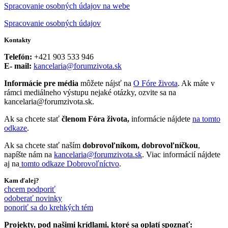
Spracovanie osobných údajov na webe
Spracovanie osobných údajov
Kontakty
Telefón:
+421 903 533 946
E- mail:
kancelaria@forumzivota.sk
Informácie pre média
môžete nájsť na
O Fóre života
. Ak máte v
rámci mediálneho výstupu nejaké otázky, ozvite sa na
kancelaria@forumzivota.sk.
Ak sa chcete stať
členom Fóra života,
informácie nájdete
na tomto
odkaze
.
Ak sa chcete stať naším
dobrovoľníkom, dobrovoľníčkou
,
napíšte nám na
kancelaria@forumzivota.sk
. Viac informácií nájdete
aj na
tomto odkaze Dobrovoľníctvo
.
Kam ďalej?
chcem podporiť
odoberať novinky
ponoriť sa do krehkých tém
Projekty, pod našimi krídlami, ktoré sa oplatí spoznať: