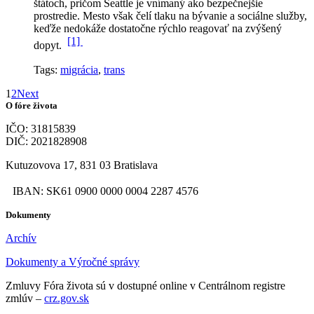
štátoch, pričom Seattle je vnímaný ako bezpečnejšie
prostredie. Mesto však čelí tlaku na bývanie a sociálne služby,
keďže nedokáže dostatočne rýchlo reagovať na zvýšený
[1]
dopyt.
Tags:
migrácia
,
trans
1
2
Next
O fóre života
IČO: 31815839
DIČ: 2021828908
Kutuzovova 17, 831 03 Bratislava
IBAN: SK61 0900 0000 0004 2287 4576
Dokumenty
Archív
Dokumenty a Výročné správy
Zmluvy Fóra života sú v dostupné online v Centrálnom registre
zmlúv –
crz.gov.sk