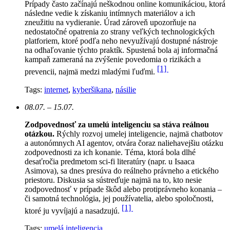
Prípady často začínajú neškodnou online komunikáciou, ktorá
následne vedie k získaniu intímnych materiálov a ich
zneužitiu na vydieranie. Úrad zároveň upozorňuje na
nedostatočné opatrenia zo strany veľkých technologických
platforiem, ktoré podľa neho nevyužívajú dostupné nástroje
na odhaľovanie týchto praktík. Spustená bola aj informačná
kampaň zameraná na zvýšenie povedomia o rizikách a
[1]
prevencii, najmä medzi mladými ľuďmi.
Tags:
internet
,
kyberšikana
,
násilie
08.07. – 15.07.
Zodpovednosť za umelú inteligenciu sa stáva reálnou
otázkou.
Rýchly rozvoj umelej inteligencie, najmä chatbotov
a autonómnych AI agentov, otvára čoraz naliehavejšiu otázku
zodpovednosti za ich konanie. Téma, ktorá bola dlhé
desaťročia predmetom sci-fi literatúry (napr. u Isaaca
Asimova), sa dnes presúva do reálneho právneho a etického
priestoru. Diskusia sa sústreďuje najmä na to, kto nesie
zodpovednosť v prípade škôd alebo protiprávneho konania –
či samotná technológia, jej používatelia, alebo spoločnosti,
[1]
ktoré ju vyvíjajú a nasadzujú.
Tags:
umelá inteligencia