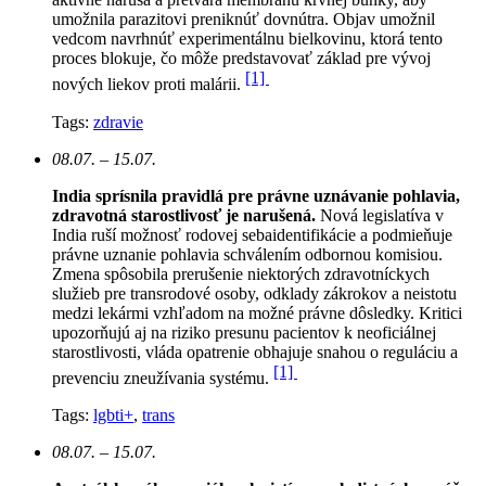
umožnila parazitovi preniknúť dovnútra. Objav umožnil
vedcom navrhnúť experimentálnu bielkovinu, ktorá tento
proces blokuje, čo môže predstavovať základ pre vývoj
[1]
nových liekov proti malárii.
Tags:
zdravie
08.07. – 15.07.
India sprísnila pravidlá pre právne uznávanie pohlavia,
zdravotná starostlivosť je narušená.
N
ová legislatíva v
India ruší možnosť rodovej sebaidentifikácie a podmieňuje
právne uznanie pohlavia schválením odbornou komisiou.
Zmena spôsobila prerušenie niektorých zdravotníckych
služieb pre transrodové osoby, odklady zákrokov a neistotu
medzi lekármi vzhľadom na možné právne dôsledky. Kritici
upozorňujú aj na riziko presunu pacientov k neoficiálnej
starostlivosti, vláda opatrenie obhajuje snahou o reguláciu a
[1]
prevenciu zneužívania systému.
Tags:
lgbti+
,
trans
08.07. – 15.07.