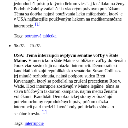
jednoduchší prístup k týmto liekom viesť aj k nátlaku na ženy.
Podobné žaloby zatiaľ čelia viacerým právnym prekážkam.
Téma sa dotýka najmä používania lieku mifepristón, ktorý je
v USA najčastejšie používaným liekom na medikamentózne
[1]
interrupcie.
Tags:
potratová tabletka
08.07. – 15.07.
USA: Téma interrupcií ovplyvní senátne voľby v štáte
Maine.
V americkom štáte Maine sa blížiace voľby do Senátu
čoraz viac sústreďujú na otázku interrupcií. Demokratickí
kandidáti kritizujú republikánsku senátorku Susan Collins za
jej minulé rozhodnutia, najmä podporu sudcu Brett
Kavanaugh, ktorý sa podieľal na zrušení precedensu Roe v.
Wade. Hoci interrupcie zostávajú v Maine legálne, téma sa
stáva kľúčovým faktorom kampane, najmä medzi ženami
voličkami. Kandidáti Demokratickej strany zdôrazňujú
potrebu ochrany reprodukčných práv, pričom otázka
interrupcií patrí medzi hlavné body politického súboja o
[1]
senátne kreslo.
Tags:
interrupcie