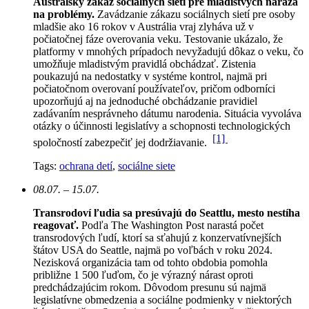
Austrálsky zákaz sociálnych sietí pre mladistvých naráža
na problémy.
Zavádzanie zákazu sociálnych sietí pre osoby
mladšie ako 16 rokov v Austrália vraj zlyháva už v
počiatočnej fáze overovania veku. Testovanie ukázalo, že
platformy v mnohých prípadoch nevyžadujú dôkaz o veku, čo
umožňuje mladistvým pravidlá obchádzať. Zistenia
poukazujú na nedostatky v systéme kontrol, najmä pri
počiatočnom overovaní používateľov, pričom odborníci
upozorňujú aj na jednoduché obchádzanie pravidiel
zadávaním nesprávneho dátumu narodenia. Situácia vyvoláva
otázky o účinnosti legislatívy a schopnosti technologických
[1]
spoločností zabezpečiť jej dodržiavanie.
Tags:
ochrana detí
,
sociálne siete
08.07. – 15.07.
Transrodoví ľudia sa presúvajú do Seattlu, mesto nestíha
reagovať.
Podľa The Washington Post narastá počet
transrodových ľudí, ktorí sa sťahujú z konzervatívnejších
štátov USA do Seattle, najmä po voľbách v roku 2024.
Nezisková organizácia tam od tohto obdobia pomohla
približne 1 500 ľuďom, čo je výrazný nárast oproti
predchádzajúcim rokom.
Dôvodom presunu sú najmä
legislatívne obmedzenia a sociálne podmienky v niektorých