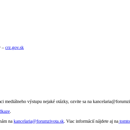
v –
crz.gov.sk
ci mediálneho výstupu nejaké otázky, ozvite sa na kancelaria@forumzi
dkaze
.
e nám na
kancelaria@forumzivota.sk
. Viac informácií nájdete aj na
tomto