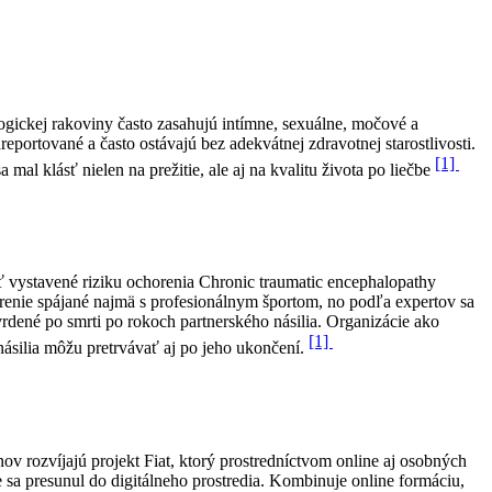
ogickej rakoviny často zasahujú intímne, sexuálne, močové a
portované a často ostávajú bez adekvátnej zdravotnej starostlivosti.
[1]
al klásť nielen na prežitie, ale aj na kvalitu života po liečbe
 vystavené riziku ochorenia Chronic traumatic encephalopathy
renie spájané najmä s profesionálnym športom, no podľa expertov sa
vrdené po smrti po rokoch partnerského násilia. Organizácie ako
[1]
ásilia môžu pretrvávať aj po jeho ukončení.
 rozvíjajú projekt Fiat, ktorý prostredníctvom online aj osobných
sa presunul do digitálneho prostredia. Kombinuje online formáciu,