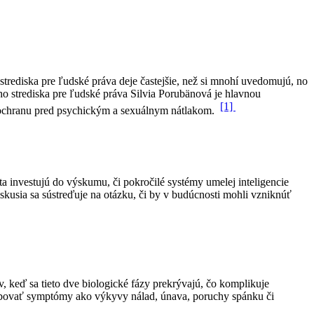
rediska pre ľudské práva deje častejšie, než si mnohí uvedomujú, no
o strediska pre ľudské práva Silvia Porubänová je hlavnou
[1]
j ochranu pred psychickým a sexuálnym nátlakom.
 investujú do výskumu, či pokročilé systémy umelej inteligencie
usia sa sústreďuje na otázku, či by v budúcnosti mohli vzniknúť
, keď sa tieto dve biologické fázy prekrývajú, čo komplikuje
obovať symptómy ako výkyvy nálad, únava, poruchy spánku či