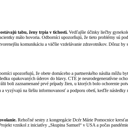
ostávajú tabu, ženy trpia v tichosti.
Vedľajšie účinky liečby gynekol
acientky málo hovoria. Odborníci upozorňujú, že tieto problémy sú podre
vorenejšiu komunikáciu a väčšie vzdelávanie zdravotníkov. Dôraz by sa m
orníci upozorňujú, že obete domáceho a partnerského násilia môžu byť
ôsledku opakovaných úderov do hlavy. CTE je neurodegeneratívne ocho
álii boli zaznamenané prvé prípady žien, u ktorých bolo ochorenie pot
a vyzývajú na širšiu informovanosť a podporu obetí, keďže následky n
ovolanie.
Rehoľné sestry z kongregácie Dcér Márie Pomocnice kresťanov
rojekt vznikol z iniciatívy „Skupina Samuel“ v USA a počas pandémie 