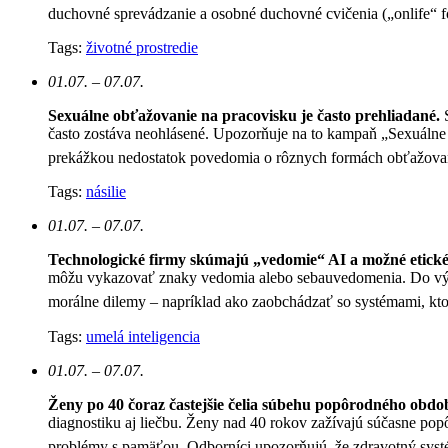
duchovné sprevádzanie a osobné duchovné cvičenia („onlife“ 
Tags:
životné prostredie
01.07. – 07.07.
Sexuálne obťažovanie na pracovisku je často prehliadané.
často zostáva neohlásené. Upozorňuje na to kampaň „Sexuálne 
prekážkou nedostatok povedomia o rôznych formách obťažovan
Tags:
násilie
01.07. – 07.07.
Technologické firmy skúmajú „vedomie“ AI a možné etické
môžu vykazovať znaky vedomia alebo sebauvedomenia. Do výskum
morálne dilemy – napríklad ako zaobchádzať so systémami, kt
Tags:
umelá inteligencia
01.07. – 07.07.
Ženy po 40 čoraz častejšie čelia súbehu popôrodného obd
diagnostiku aj liečbu. Ženy nad 40 rokov zažívajú súčasne 
problémy s pamäťou. Odborníci upozorňujú, že zdravotný systé