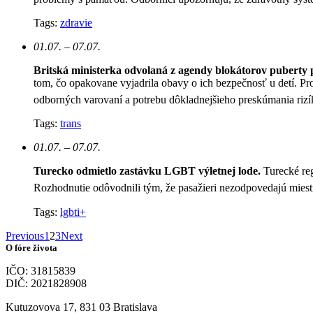
Tags:
zdravie
01.07. – 07.07.
Britská ministerka odvolaná z agendy blokátorov puberty 
tom, čo opakovane vyjadrila obavy o ich bezpečnosť u detí. Pr
odborných varovaní a potrebu dôkladnejšieho preskúmania rizí
Tags:
trans
01.07. – 07.07.
Turecko odmietlo zastávku LGBT výletnej lode.
Turecké re
Rozhodnutie odôvodnili tým, že pasažieri nezodpovedajú mie
Tags:
lgbti+
Previous
1
2
3
Next
O fóre života
IČO: 31815839
DIČ: 2021828908
Kutuzovova 17, 831 03 Bratislava