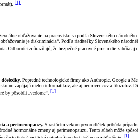
[1]
formát).
Sexuálne obťažovanie na pracovisku sa podľa Slovenského národného st
obťažovanie je diskriminácia“. Podľa riaditeľky Slovenského národnéh
ia. Odborníci zdôrazňujú, že bezpečné pracovné prostredie zahŕňa a
 dôsledky.
Popredné technologické firmy ako Anthropic, Google a Meta
u zapájajú nielen informatikov, ale aj neurovedcov a filozofov. Disk
[1]
oré by pôsobili „vedome“.
obia a perimenopauzy.
S rastúcim vekom prvorodičiek pribúda prípadov
popôrodné hormonálne zmeny aj perimenopauzu. Tento súbeh môže spôs
[1]
m často tieto špecifické potreby žien dostatočne nezohľadňuje.