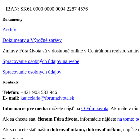
IBAN: SK61 0900 0000 0004 2287 4576
Dokumenty
Archív
Dokumenty a Výročné správy
Zmluvy Fóra života sú v dostupné online v Centrálnom registre zmlú
Spracovanie osobných údajov na webe
Spracovanie osobných údajov
Kontakty
Telefón:
+421 903 533 946
E- mail:
kancelaria@forumzivota.sk
Informácie pre média
môžete nájsť na
O Fóre života
. Ak máte v rám
Ak sa chcete stať
členom Fóra života,
informácie nájdete
na tomto o
Ak sa chcete stať naším
dobrovoľníkom, dobrovoľníčkou
, napíšt