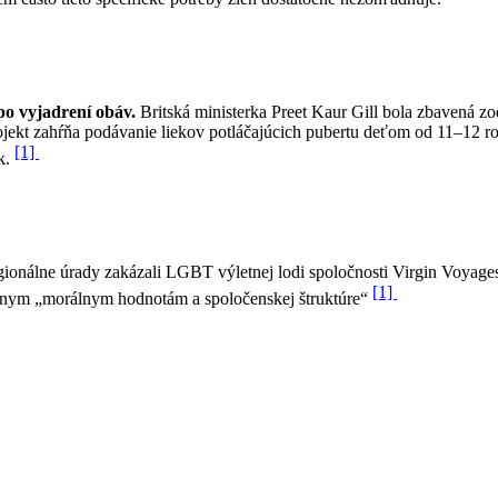
po vyjadrení obáv.
Britská ministerka Preet Kaur Gill bola zbavená 
ojekt zahŕňa podávanie liekov potláčajúcich pubertu deťom od 11–12 r
[1]
k.
gionálne úrady zakázali LGBT výletnej lodi spoločnosti Virgin Voyag
[1]
stnym „morálnym hodnotám a spoločenskej štruktúre“