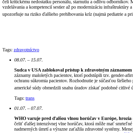
čelí kritickému nedostatku personálu, starnutiu a odlivu odborníkov. M
vzdelávania a kompetencií sestier až po modernizáciu infraštruktúry 
upozorňuje na riziko ďalšieho prehlbovania kríz (najmä pediatrie a pri
Tags:
zdravotníctvo
08.07. – 15.07.
Sudca v USA zablokoval prístup k zdravotným záznamom 
záznamy maloletých pacientov, ktorí podstúpili tzv. gender-afi
ochranu súkromia pacientov.
Rozhodnutie je súčasťou širšieho p
americké súdy obmedzili snahu úradov získať podobné citlivé ú
Tags:
trans
01.07. – 07.07.
WHO varuje pred ďalšou vlnou horúčav v Európe, hrozia st
čeliť ďalšej intenzívnej vlne horúčav, ktorá môže mať smrteľn
nadmerných úmrtí a výrazne zaťažila zdravotné systémy. Mene