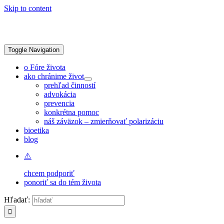
Skip to content
Toggle Navigation
o Fóre života
ako chránime život
prehľad činností
advokácia
prevencia
konkrétna pomoc
náš záväzok – zmierňovať polarizáciu
bioetika
blog
chcem podporiť
ponoriť sa do tém života
Hľadať: