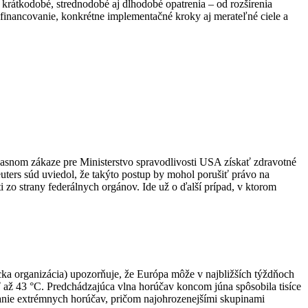
ňa krátkodobé, strednodobé aj dlhodobé opatrenia – od rozšírenia
e financovanie, konkrétne implementačné kroky aj merateľné ciele a
asnom zákaze pre Ministerstvo spravodlivosti USA získať zdravotné
euters súd uviedol, že takýto postup by mohol porušiť právo na
i zo strany federálnych orgánov. Ide už o ďalší prípad, v ktorom
ka organizácia) upozorňuje, že Európa môže v najbližších týždňoch
ť až 43 °C. Predchádzajúca vlna horúčav koncom júna spôsobila tisíce
anie extrémnych horúčav, pričom najohrozenejšími skupinami