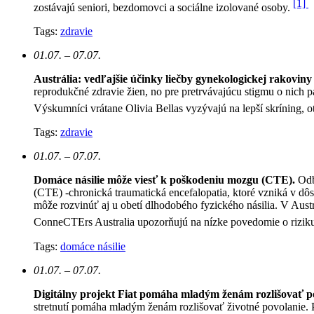
[1]
zostávajú seniori, bezdomovci a sociálne izolované osoby.
Tags:
zdravie
01.07. – 07.07.
Austrália: vedľajšie účinky liečby gynekologickej rakoviny 
reprodukčné zdravie žien, no pre pretrvávajúcu stigmu o nich p
Výskumníci vrátane Olivia Bellas vyzývajú na lepší skríning, ot
Tags:
zdravie
01.07. – 07.07.
Domáce násilie môže viesť k poškodeniu mozgu (CTE).
Odb
(CTE) -chronická traumatická encefalopatia, ktoré vzniká v d
môže rozvinúť aj u obetí dlhodobého fyzického násilia. V Austr
ConneCTErs Australia upozorňujú na nízke povedomie o riziku 
Tags:
domáce násilie
01.07. – 07.07.
Digitálny projekt Fiat pomáha mladým ženám rozlišovať p
stretnutí pomáha mladým ženám rozlišovať životné povolanie. P