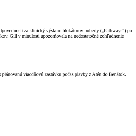
zodpovednosti za klinický výskum blokátorov puberty („Pathways“) po
okov. Gill v minulosti upozorňovala na nedostatočné zohľadnenie
es plánovanú viacdňovú zastávku počas plavby z Atén do Benátok.