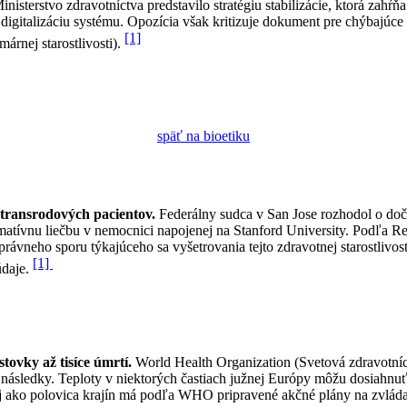
inisterstvo zdravotníctva predstavilo stratégiu stabilizácie, ktorá zahŕ
a digitalizáciu systému. Opozícia však kritizuje dokument pre chýbajúc
[1]
márnej starostlivosti).
späť na bioetiku
transrodových pacientov.
Federálny sudca v San Jose rozhodol o doč
rmatívnu liečbu v nemocnici napojenej na Stanford University. Podľa R
rávneho sporu týkajúceho sa vyšetrovania tejto zdravotnej starostlivost
[1]
daje.
ovky až tisíce úmrtí.
World Health Organization (Svetová zdravotníc
é následky. Teploty v niektorých častiach južnej Európy môžu dosiahnu
j ako polovica krajín má podľa WHO pripravené akčné plány na zvlád