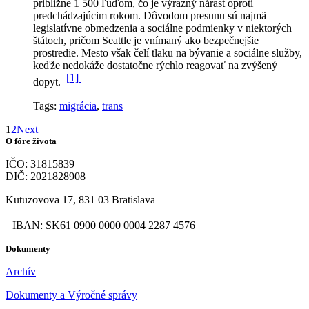
približne 1 500 ľuďom, čo je výrazný nárast oproti
predchádzajúcim rokom.
Dôvodom presunu sú najmä
legislatívne obmedzenia a sociálne podmienky v niektorých
štátoch, pričom Seattle je vnímaný ako bezpečnejšie
prostredie. Mesto však čelí tlaku na bývanie a sociálne služby,
keďže nedokáže dostatočne rýchlo reagovať na zvýšený
[1]
dopyt.
Tags:
migrácia
,
trans
1
2
Next
O fóre života
IČO: 31815839
DIČ: 2021828908
Kutuzovova 17, 831 03 Bratislava
IBAN: SK61 0900 0000 0004 2287 4576
Dokumenty
Archív
Dokumenty a Výročné správy