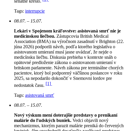
senátne kreslo.
Tags:
interrupcie
08.07. – 15.07.
Lekári v Spojenom kráľovstve: asistovaná smrť nie je
medicínskou liečbou.
Zástupcovia British Medical
Association (BMA) na výročnom zasadnutí v Brighton (22.
júna 2026) podporili návrh, podľa ktorého legislatíva o
asistovanom umieraní musí jasne uvádzať, že nejde o
medicínsku liečbu. Diskusia prebieha v kontexte snáh o
opätovné predloženie zákona o asistovanom umieraní v
britskom parlamente. Návrh zákona pre terminálne chorých
pacientov, ktorý bol podporený väčšinou poslancov v roku
2025, sa nepodarilo dokončiť v Snemovni lordov pre
[1]
nedostatok času.
Tags:
asistovaná smrť
08.07. – 15.07.
Nový výskum mení doterajšie predstavy o prenikaní
malárie do ľudských buniek.
Vedci objavili nový
mechanizmus, ktorým parazit malárie preniká do červených
krviniek, čím spochybnili desaťročia zaužívané predstavy.