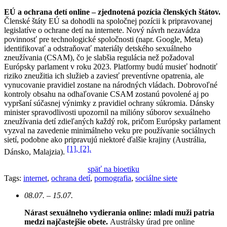
EÚ a ochrana detí online – zjednotená pozícia členských štátov.
Členské štáty EÚ sa dohodli na spoločnej pozícii k pripravovanej
legislatíve o ochrane detí na internete. Nový návrh nezavádza
povinnosť pre technologické spoločnosti (napr. Google, Meta)
identifikovať a odstraňovať materiály detského sexuálneho
zneužívania (CSAM), čo je slabšia regulácia než požadoval
Európsky parlament v roku 2023. Platformy budú musieť hodnotiť
riziko zneužitia ich služieb a zaviesť preventívne opatrenia, ale
vynucovanie pravidiel zostane na národných vládach. Dobrovoľné
kontroly obsahu na odhaľovanie CSAM zostanú povolené aj po
vypršaní súčasnej výnimky z pravidiel ochrany súkromia. Dánsky
minister spravodlivosti upozornil na milióny súborov sexuálneho
zneužívania detí zdieľaných každý rok, pričom Európsky parlament
vyzval na zavedenie minimálneho veku pre používanie sociálnych
sietí, podobne ako pripravujú niektoré ďalšie krajiny (Austrália,
[1],
[2].
Dánsko, Malajzia).
späť na bioetiku
Tags:
internet
,
ochrana detí
,
pornografia
,
sociálne siete
08.07. – 15.07.
Nárast sexuálneho vydierania online: mladí muži patria
medzi najčastejšie obete.
Austrálsky úrad pre online