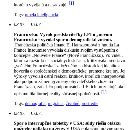
[1]
ktoré ju vyvíjajú a nasadzujú.
Tags:
umelá inteligencia
08.07. – 15.07.
Francúzsko: Výrok predstaviteľky LFI o „novom
Francúzsku“ vyvolal spor o demografickú zmenu.
Francúzska politička Imane El Hamzaouiová z hnutia La
France Insoumise vyvolala diskusiu svojím vystúpením o
koncepte „Nouvelle France“ (Nové Francúzsko). Vo videu,
ktoré sa rozšírilo na sociálnych sieťach, kritizovala predstavu
„večného Francúzska“ založeného na historickej identite a
hovorila o spoločenskej a demografickej premene krajiny. Jej
výroky vyvolali ostrú reakciu kritikov, ktorí ich interpretovali
ako podporu zámernej zmeny obyvateľského zloženia
Francúzska, zatiaľ čo podporovatelia LFI ich prezentujú ako
[1]
opis multikultúrnej reality súčasnej spoločnosti.
Tags:
demografia
,
migrácia
,
životné prostredie
08.07. – 15.07.
Spor o interrupčné tabletky v USA: súdy riešia otázku
možného nátlaku na ženy.
V USA pokračujú právne spory