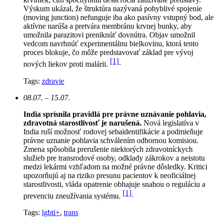
Výskum ukázal, že štruktúra nazývaná pohyblivé spojenie
(moving junction) nefunguje iba ako pasívny vstupný bod, ale
aktívne narúša a pretvára membránu krvnej bunky, aby
umožnila parazitovi preniknúť dovnútra. Objav umožnil
vedcom navrhnúť experimentálnu bielkovinu, ktorá tento
proces blokuje, čo môže predstavovať základ pre vývoj
[1]
nových liekov proti malárii.
Tags:
zdravie
08.07. – 15.07.
India sprísnila pravidlá pre právne uznávanie pohlavia,
zdravotná starostlivosť je narušená.
N
ová legislatíva v
India ruší možnosť rodovej sebaidentifikácie a podmieňuje
právne uznanie pohlavia schválením odbornou komisiou.
Zmena spôsobila prerušenie niektorých zdravotníckych
služieb pre transrodové osoby, odklady zákrokov a neistotu
medzi lekármi vzhľadom na možné právne dôsledky. Kritici
upozorňujú aj na riziko presunu pacientov k neoficiálnej
starostlivosti, vláda opatrenie obhajuje snahou o reguláciu a
[1]
prevenciu zneužívania systému.
Tags:
lgbti+
,
trans