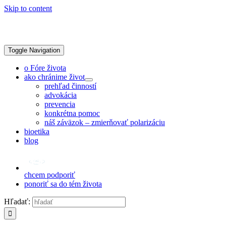
Skip to content
Toggle Navigation
o Fóre života
ako chránime život
prehľad činností
advokácia
prevencia
konkrétna pomoc
náš záväzok – zmierňovať polarizáciu
bioetika
blog
chcem podporiť
ponoriť sa do tém života
Hľadať: