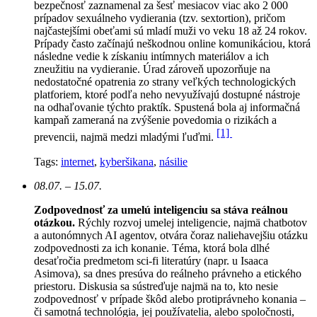
bezpečnosť zaznamenal za šesť mesiacov viac ako 2 000
prípadov sexuálneho vydierania (tzv. sextortion), pričom
najčastejšími obeťami sú mladí muži vo veku 18 až 24 rokov.
Prípady často začínajú neškodnou online komunikáciou, ktorá
následne vedie k získaniu intímnych materiálov a ich
zneužitiu na vydieranie. Úrad zároveň upozorňuje na
nedostatočné opatrenia zo strany veľkých technologických
platforiem, ktoré podľa neho nevyužívajú dostupné nástroje
na odhaľovanie týchto praktík. Spustená bola aj informačná
kampaň zameraná na zvýšenie povedomia o rizikách a
[1]
prevencii, najmä medzi mladými ľuďmi.
Tags:
internet
,
kyberšikana
,
násilie
08.07. – 15.07.
Zodpovednosť za umelú inteligenciu sa stáva reálnou
otázkou.
Rýchly rozvoj umelej inteligencie, najmä chatbotov
a autonómnych AI agentov, otvára čoraz naliehavejšiu otázku
zodpovednosti za ich konanie. Téma, ktorá bola dlhé
desaťročia predmetom sci-fi literatúry (napr. u Isaaca
Asimova), sa dnes presúva do reálneho právneho a etického
priestoru. Diskusia sa sústreďuje najmä na to, kto nesie
zodpovednosť v prípade škôd alebo protiprávneho konania –
či samotná technológia, jej používatelia, alebo spoločnosti,