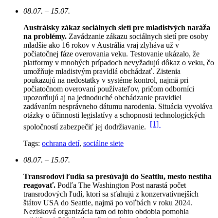
08.07. – 15.07.
Austrálsky zákaz sociálnych sietí pre mladistvých naráža
na problémy.
Zavádzanie zákazu sociálnych sietí pre osoby
mladšie ako 16 rokov v Austrália vraj zlyháva už v
počiatočnej fáze overovania veku. Testovanie ukázalo, že
platformy v mnohých prípadoch nevyžadujú dôkaz o veku, čo
umožňuje mladistvým pravidlá obchádzať. Zistenia
poukazujú na nedostatky v systéme kontrol, najmä pri
počiatočnom overovaní používateľov, pričom odborníci
upozorňujú aj na jednoduché obchádzanie pravidiel
zadávaním nesprávneho dátumu narodenia. Situácia vyvoláva
otázky o účinnosti legislatívy a schopnosti technologických
[1]
spoločností zabezpečiť jej dodržiavanie.
Tags:
ochrana detí
,
sociálne siete
08.07. – 15.07.
Transrodoví ľudia sa presúvajú do Seattlu, mesto nestíha
reagovať.
Podľa The Washington Post narastá počet
transrodových ľudí, ktorí sa sťahujú z konzervatívnejších
štátov USA do Seattle, najmä po voľbách v roku 2024.
Nezisková organizácia tam od tohto obdobia pomohla