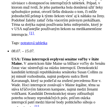
súvisiace s dostupnosťou interrupčných tabletiek. Prípad, v
ktorom muž tvrdí, že jeho partnerka bola donútená užiť lieky
spôsobujúce potrat, otvoril širšiu diskusiu o tom, či môže
jednoduchší prístup k týmto liekom viesť aj k nátlaku na ženy.
Podobné žaloby zatiaľ čelia viacerým právnym prekážkam.
Téma sa dotýka najmä používania lieku mifepristón, ktorý je
v USA najčastejšie používaným liekom na medikamentózne
[1]
interrupcie.
Tags:
potratová tabletka
08.07. – 15.07.
USA: Téma interrupcií ovplyvní senátne voľby v štáte
Maine.
V americkom štáte Maine sa blížiace voľby do Senátu
čoraz viac sústreďujú na otázku interrupcií. Demokratickí
kandidáti kritizujú republikánsku senátorku Susan Collins za
jej minulé rozhodnutia, najmä podporu sudcu Brett
Kavanaugh, ktorý sa podieľal na zrušení precedensu Roe v.
Wade. Hoci interrupcie zostávajú v Maine legálne, téma sa
stáva kľúčovým faktorom kampane, najmä medzi ženami
voličkami. Kandidáti Demokratickej strany zdôrazňujú
potrebu ochrany reprodukčných práv, pričom otázka
interrupcií patrí medzi hlavné body politického súboja o
[1]