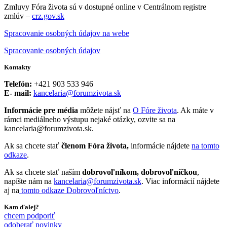
Zmluvy Fóra života sú v dostupné online v Centrálnom registre
zmlúv –
crz.gov.sk
Spracovanie osobných údajov na webe
Spracovanie osobných údajov
Kontakty
Telefón:
+421 903 533 946
E- mail:
kancelaria@forumzivota.sk
Informácie pre média
môžete nájsť na
O Fóre života
. Ak máte v
rámci mediálneho výstupu nejaké otázky, ozvite sa na
kancelaria@forumzivota.sk.
Ak sa chcete stať
členom Fóra života,
informácie nájdete
na tomto
odkaze
.
Ak sa chcete stať naším
dobrovoľníkom, dobrovoľníčkou
,
napíšte nám na
kancelaria@forumzivota.sk
. Viac informácií nájdete
aj na
tomto odkaze Dobrovoľníctvo
.
Kam ďalej?
chcem podporiť
odoberať novinky