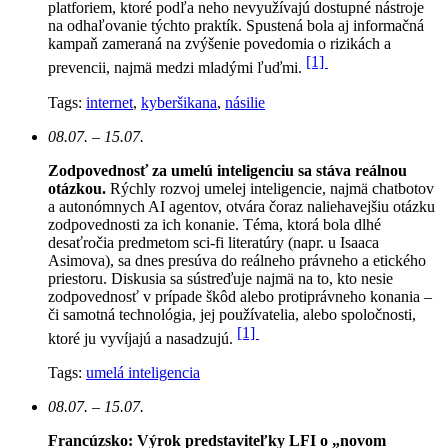
platforiem, ktoré podľa neho nevyužívajú dostupné nástroje
na odhaľovanie týchto praktík. Spustená bola aj informačná
kampaň zameraná na zvýšenie povedomia o rizikách a
[1]
prevencii, najmä medzi mladými ľuďmi.
Tags:
internet
,
kyberšikana
,
násilie
08.07. – 15.07.
Zodpovednosť za umelú inteligenciu sa stáva reálnou
otázkou.
Rýchly rozvoj umelej inteligencie, najmä chatbotov
a autonómnych AI agentov, otvára čoraz naliehavejšiu otázku
zodpovednosti za ich konanie. Téma, ktorá bola dlhé
desaťročia predmetom sci-fi literatúry (napr. u Isaaca
Asimova), sa dnes presúva do reálneho právneho a etického
priestoru. Diskusia sa sústreďuje najmä na to, kto nesie
zodpovednosť v prípade škôd alebo protiprávneho konania –
či samotná technológia, jej používatelia, alebo spoločnosti,
[1]
ktoré ju vyvíjajú a nasadzujú.
Tags:
umelá inteligencia
08.07. – 15.07.
Francúzsko: Výrok predstaviteľky LFI o „novom