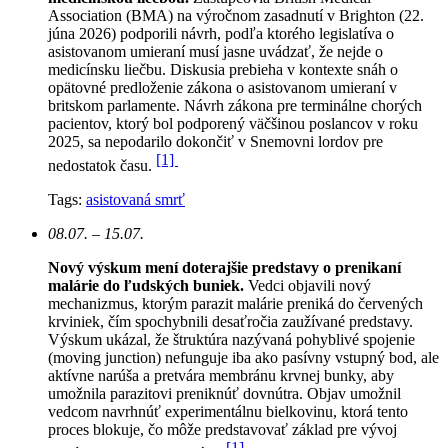
Association (BMA) na výročnom zasadnutí v Brighton (22.
júna 2026) podporili návrh, podľa ktorého legislatíva o
asistovanom umieraní musí jasne uvádzať, že nejde o
medicínsku liečbu. Diskusia prebieha v kontexte snáh o
opätovné predloženie zákona o asistovanom umieraní v
britskom parlamente. Návrh zákona pre terminálne chorých
pacientov, ktorý bol podporený väčšinou poslancov v roku
2025, sa nepodarilo dokončiť v Snemovni lordov pre
[1]
nedostatok času.
Tags:
asistovaná smrť
08.07. – 15.07.
Nový výskum mení doterajšie predstavy o prenikaní
malárie do ľudských buniek.
Vedci objavili nový
mechanizmus, ktorým parazit malárie preniká do červených
krviniek, čím spochybnili desaťročia zaužívané predstavy.
Výskum ukázal, že štruktúra nazývaná pohyblivé spojenie
(moving junction) nefunguje iba ako pasívny vstupný bod, ale
aktívne narúša a pretvára membránu krvnej bunky, aby
umožnila parazitovi preniknúť dovnútra. Objav umožnil
vedcom navrhnúť experimentálnu bielkovinu, ktorá tento
proces blokuje, čo môže predstavovať základ pre vývoj
[1]