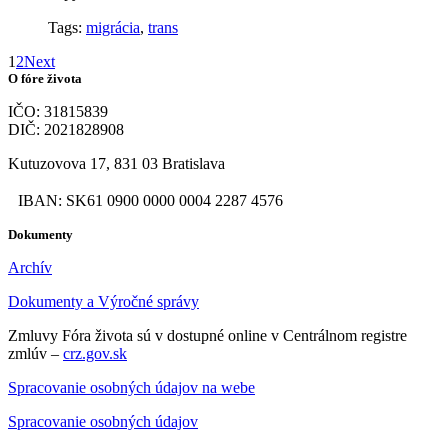
Tags:
migrácia
,
trans
1
2
Next
O fóre života
IČO: 31815839
DIČ: 2021828908
Kutuzovova 17, 831 03 Bratislava
IBAN: SK61 0900 0000 0004 2287 4576
Dokumenty
Archív
Dokumenty a Výročné správy
Zmluvy Fóra života sú v dostupné online v Centrálnom registre
zmlúv –
crz.gov.sk
Spracovanie osobných údajov na webe
Spracovanie osobných údajov