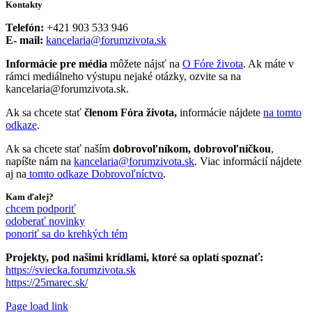
Kontakty
Telefón:
+421 903 533 946
E- mail:
kancelaria@forumzivota.sk
Informácie pre média
môžete nájsť na
O Fóre života
. Ak máte v
rámci mediálneho výstupu nejaké otázky, ozvite sa na
kancelaria@forumzivota.sk.
Ak sa chcete stať
členom Fóra života,
informácie nájdete
na tomto
odkaze
.
Ak sa chcete stať naším
dobrovoľníkom, dobrovoľníčkou
,
napíšte nám na
kancelaria@forumzivota.sk
. Viac informácií nájdete
aj na
tomto odkaze Dobrovoľníctvo
.
Kam ďalej?
chcem podporiť
odoberať novinky
ponoriť sa do krehkých tém
Projekty, pod našimi krídlami, ktoré sa oplatí spoznať:
https://sviecka.forumzivota.sk
https://25marec.sk/
Page load link