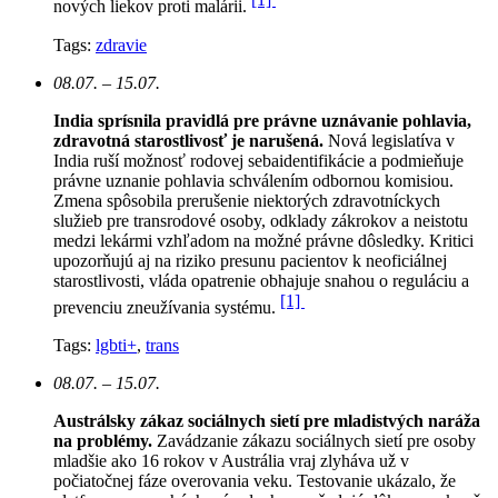
nových liekov proti malárii.
Tags:
zdravie
08.07. – 15.07.
India sprísnila pravidlá pre právne uznávanie pohlavia,
zdravotná starostlivosť je narušená.
N
ová legislatíva v
India ruší možnosť rodovej sebaidentifikácie a podmieňuje
právne uznanie pohlavia schválením odbornou komisiou.
Zmena spôsobila prerušenie niektorých zdravotníckych
služieb pre transrodové osoby, odklady zákrokov a neistotu
medzi lekármi vzhľadom na možné právne dôsledky. Kritici
upozorňujú aj na riziko presunu pacientov k neoficiálnej
starostlivosti, vláda opatrenie obhajuje snahou o reguláciu a
[1]
prevenciu zneužívania systému.
Tags:
lgbti+
,
trans
08.07. – 15.07.
Austrálsky zákaz sociálnych sietí pre mladistvých naráža
na problémy.
Zavádzanie zákazu sociálnych sietí pre osoby
mladšie ako 16 rokov v Austrália vraj zlyháva už v
počiatočnej fáze overovania veku. Testovanie ukázalo, že