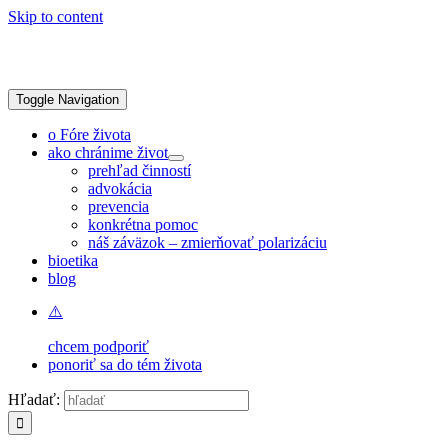
Skip to content
Toggle Navigation
o Fóre života
ako chránime život
prehľad činností
advokácia
prevencia
konkrétna pomoc
náš záväzok – zmierňovať polarizáciu
bioetika
blog
chcem podporiť
ponoriť sa do tém života
Hľadať: