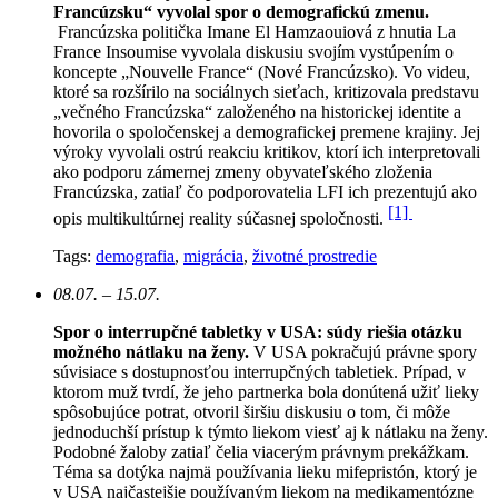
Francúzsku“ vyvolal spor o demografickú zmenu.
Francúzska politička Imane El Hamzaouiová z hnutia La
France Insoumise vyvolala diskusiu svojím vystúpením o
koncepte „Nouvelle France“ (Nové Francúzsko). Vo videu,
ktoré sa rozšírilo na sociálnych sieťach, kritizovala predstavu
„večného Francúzska“ založeného na historickej identite a
hovorila o spoločenskej a demografickej premene krajiny. Jej
výroky vyvolali ostrú reakciu kritikov, ktorí ich interpretovali
ako podporu zámernej zmeny obyvateľského zloženia
Francúzska, zatiaľ čo podporovatelia LFI ich prezentujú ako
[1]
opis multikultúrnej reality súčasnej spoločnosti.
Tags:
demografia
,
migrácia
,
životné prostredie
08.07. – 15.07.
Spor o interrupčné tabletky v USA: súdy riešia otázku
možného nátlaku na ženy.
V USA pokračujú právne spory
súvisiace s dostupnosťou interrupčných tabletiek. Prípad, v
ktorom muž tvrdí, že jeho partnerka bola donútená užiť lieky
spôsobujúce potrat, otvoril širšiu diskusiu o tom, či môže
jednoduchší prístup k týmto liekom viesť aj k nátlaku na ženy.
Podobné žaloby zatiaľ čelia viacerým právnym prekážkam.
Téma sa dotýka najmä používania lieku mifepristón, ktorý je
v USA najčastejšie používaným liekom na medikamentózne