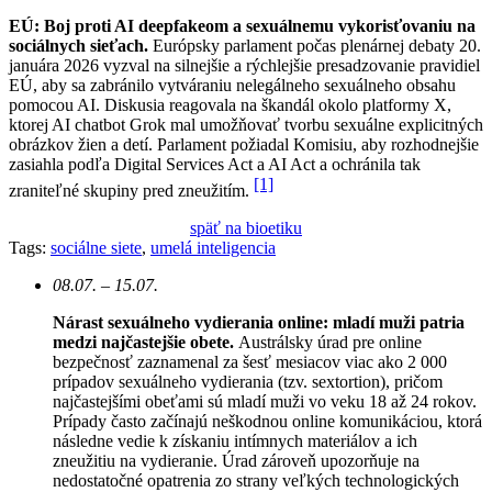
EÚ: Boj proti AI deepfakeom a sexuálnemu vykorisťovaniu na
sociálnych sieťach.
Európsky parlament počas plenárnej debaty 20.
januára 2026 vyzval na silnejšie a rýchlejšie presadzovanie pravidiel
EÚ, aby sa zabránilo vytváraniu nelegálneho sexuálneho obsahu
pomocou AI. Diskusia reagovala na škandál okolo platformy X,
ktorej AI chatbot Grok mal umožňovať tvorbu sexuálne explicitných
obrázkov žien a detí. Parlament požiadal Komisiu, aby rozhodnejšie
zasiahla podľa Digital Services Act a AI Act a ochránila tak
[1]
zraniteľné skupiny pred zneužitím.
späť na bioetiku
Tags:
sociálne siete
,
umelá inteligencia
08.07. – 15.07.
Nárast sexuálneho vydierania online: mladí muži patria
medzi najčastejšie obete.
Austrálsky úrad pre online
bezpečnosť zaznamenal za šesť mesiacov viac ako 2 000
prípadov sexuálneho vydierania (tzv. sextortion), pričom
najčastejšími obeťami sú mladí muži vo veku 18 až 24 rokov.
Prípady často začínajú neškodnou online komunikáciou, ktorá
následne vedie k získaniu intímnych materiálov a ich
zneužitiu na vydieranie. Úrad zároveň upozorňuje na
nedostatočné opatrenia zo strany veľkých technologických