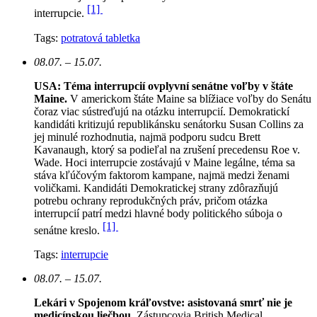
[1]
interrupcie.
Tags:
potratová tabletka
08.07. – 15.07.
USA: Téma interrupcií ovplyvní senátne voľby v štáte
Maine.
V americkom štáte Maine sa blížiace voľby do Senátu
čoraz viac sústreďujú na otázku interrupcií. Demokratickí
kandidáti kritizujú republikánsku senátorku Susan Collins za
jej minulé rozhodnutia, najmä podporu sudcu Brett
Kavanaugh, ktorý sa podieľal na zrušení precedensu Roe v.
Wade. Hoci interrupcie zostávajú v Maine legálne, téma sa
stáva kľúčovým faktorom kampane, najmä medzi ženami
voličkami. Kandidáti Demokratickej strany zdôrazňujú
potrebu ochrany reprodukčných práv, pričom otázka
interrupcií patrí medzi hlavné body politického súboja o
[1]
senátne kreslo.
Tags:
interrupcie
08.07. – 15.07.
Lekári v Spojenom kráľovstve: asistovaná smrť nie je
medicínskou liečbou.
Zástupcovia British Medical