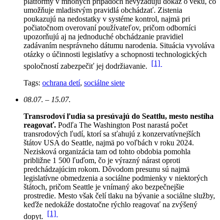
platformy v mnohých prípadoch nevyžadujú dôkaz o veku, čo
umožňuje mladistvým pravidlá obchádzať. Zistenia
poukazujú na nedostatky v systéme kontrol, najmä pri
počiatočnom overovaní používateľov, pričom odborníci
upozorňujú aj na jednoduché obchádzanie pravidiel
zadávaním nesprávneho dátumu narodenia. Situácia vyvoláva
otázky o účinnosti legislatívy a schopnosti technologických
[1]
spoločností zabezpečiť jej dodržiavanie.
Tags:
ochrana detí
,
sociálne siete
08.07. – 15.07.
Transrodoví ľudia sa presúvajú do Seattlu, mesto nestíha
reagovať.
Podľa The Washington Post narastá počet
transrodových ľudí, ktorí sa sťahujú z konzervatívnejších
štátov USA do Seattle, najmä po voľbách v roku 2024.
Nezisková organizácia tam od tohto obdobia pomohla
približne 1 500 ľuďom, čo je výrazný nárast oproti
predchádzajúcim rokom.
Dôvodom presunu sú najmä
legislatívne obmedzenia a sociálne podmienky v niektorých
štátoch, pričom Seattle je vnímaný ako bezpečnejšie
prostredie. Mesto však čelí tlaku na bývanie a sociálne služby,
keďže nedokáže dostatočne rýchlo reagovať na zvýšený
[1]
dopyt.