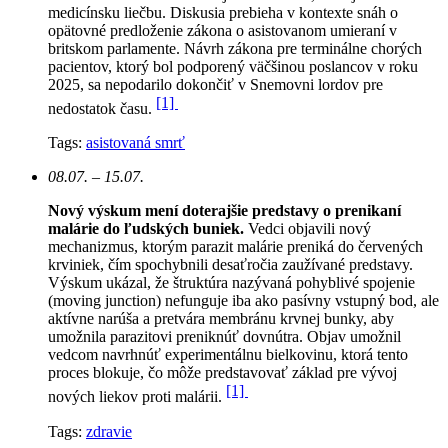
medicínsku liečbu. Diskusia prebieha v kontexte snáh o
opätovné predloženie zákona o asistovanom umieraní v
britskom parlamente. Návrh zákona pre terminálne chorých
pacientov, ktorý bol podporený väčšinou poslancov v roku
2025, sa nepodarilo dokončiť v Snemovni lordov pre
[1]
nedostatok času.
Tags:
asistovaná smrť
08.07. – 15.07.
Nový výskum mení doterajšie predstavy o prenikaní
malárie do ľudských buniek.
Vedci objavili nový
mechanizmus, ktorým parazit malárie preniká do červených
krviniek, čím spochybnili desaťročia zaužívané predstavy.
Výskum ukázal, že štruktúra nazývaná pohyblivé spojenie
(moving junction) nefunguje iba ako pasívny vstupný bod, ale
aktívne narúša a pretvára membránu krvnej bunky, aby
umožnila parazitovi preniknúť dovnútra. Objav umožnil
vedcom navrhnúť experimentálnu bielkovinu, ktorá tento
proces blokuje, čo môže predstavovať základ pre vývoj
[1]
nových liekov proti malárii.
Tags:
zdravie