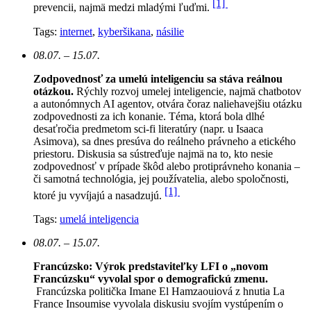
[1]
prevencii, najmä medzi mladými ľuďmi.
Tags:
internet
,
kyberšikana
,
násilie
08.07. – 15.07.
Zodpovednosť za umelú inteligenciu sa stáva reálnou
otázkou.
Rýchly rozvoj umelej inteligencie, najmä chatbotov
a autonómnych AI agentov, otvára čoraz naliehavejšiu otázku
zodpovednosti za ich konanie. Téma, ktorá bola dlhé
desaťročia predmetom sci-fi literatúry (napr. u Isaaca
Asimova), sa dnes presúva do reálneho právneho a etického
priestoru. Diskusia sa sústreďuje najmä na to, kto nesie
zodpovednosť v prípade škôd alebo protiprávneho konania –
či samotná technológia, jej používatelia, alebo spoločnosti,
[1]
ktoré ju vyvíjajú a nasadzujú.
Tags:
umelá inteligencia
08.07. – 15.07.
Francúzsko: Výrok predstaviteľky LFI o „novom
Francúzsku“ vyvolal spor o demografickú zmenu.
Francúzska politička Imane El Hamzaouiová z hnutia La
France Insoumise vyvolala diskusiu svojím vystúpením o