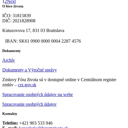
1
2
Next
O fóre života
IČO: 31815839
DIČ: 2021828908
Kutuzovova 17, 831 03 Bratislava
IBAN: SK61 0900 0000 0004 2287 4576
Dokumenty
Archív
Dokumenty a Výročné správy
Zmluvy Fóra života sú v dostupné online v Centrálnom registre
zmlúv –
crz.gov.sk
Spracovanie osobných údajov na webe
Spracovanie osobných údajov
Kontakty
Telefón:
+421 903 533 946