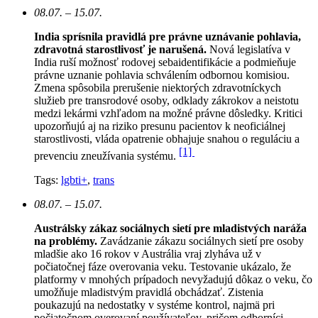
08.07. – 15.07.
India sprísnila pravidlá pre právne uznávanie pohlavia,
zdravotná starostlivosť je narušená.
N
ová legislatíva v
India ruší možnosť rodovej sebaidentifikácie a podmieňuje
právne uznanie pohlavia schválením odbornou komisiou.
Zmena spôsobila prerušenie niektorých zdravotníckych
služieb pre transrodové osoby, odklady zákrokov a neistotu
medzi lekármi vzhľadom na možné právne dôsledky. Kritici
upozorňujú aj na riziko presunu pacientov k neoficiálnej
starostlivosti, vláda opatrenie obhajuje snahou o reguláciu a
[1]
prevenciu zneužívania systému.
Tags:
lgbti+
,
trans
08.07. – 15.07.
Austrálsky zákaz sociálnych sietí pre mladistvých naráža
na problémy.
Zavádzanie zákazu sociálnych sietí pre osoby
mladšie ako 16 rokov v Austrália vraj zlyháva už v
počiatočnej fáze overovania veku. Testovanie ukázalo, že
platformy v mnohých prípadoch nevyžadujú dôkaz o veku, čo
umožňuje mladistvým pravidlá obchádzať. Zistenia
poukazujú na nedostatky v systéme kontrol, najmä pri
počiatočnom overovaní používateľov, pričom odborníci