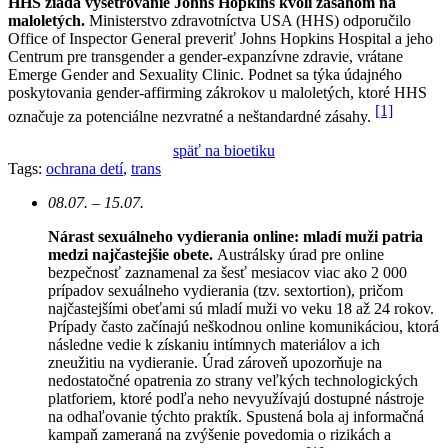
HHS žiada vyšetrovanie Johns Hopkins kvôli zásahom na
maloletých.
Ministerstvo zdravotníctva USA (HHS) odporučilo
Office of Inspector General preveriť Johns Hopkins Hospital a jeho
Centrum pre transgender a gender-expanzívne zdravie, vrátane
Emerge Gender and Sexuality Clinic. Podnet sa týka údajného
poskytovania gender-affirming zákrokov u maloletých, ktoré HHS
[1]
označuje za potenciálne nezvratné a neštandardné zásahy.
späť na bioetiku
Tags:
ochrana detí
,
trans
08.07. – 15.07.
Nárast sexuálneho vydierania online: mladí muži patria
medzi najčastejšie obete.
Austrálsky úrad pre online
bezpečnosť zaznamenal za šesť mesiacov viac ako 2 000
prípadov sexuálneho vydierania (tzv. sextortion), pričom
najčastejšími obeťami sú mladí muži vo veku 18 až 24 rokov.
Prípady často začínajú neškodnou online komunikáciou, ktorá
následne vedie k získaniu intímnych materiálov a ich
zneužitiu na vydieranie. Úrad zároveň upozorňuje na
nedostatočné opatrenia zo strany veľkých technologických
platforiem, ktoré podľa neho nevyužívajú dostupné nástroje
na odhaľovanie týchto praktík. Spustená bola aj informačná
kampaň zameraná na zvýšenie povedomia o rizikách a