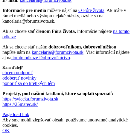
E- mail:
kancelaria@forumzivota.sk
Informácie pre média
môžete nájsť na
O Fóre života
. Ak máte v
rámci mediálneho výstupu nejaké otázky, ozvite sa na
kancelaria@forumzivota.sk.
Ak sa chcete stať
členom Fóra života,
informácie nájdete
na tomto
odkaze
.
Ak sa chcete stať naším
dobrovoľníkom, dobrovoľníčkou
,
napíšte nám na
kancelaria@forumzivota.sk
. Viac informácií nájdete
aj na
tomto odkaze Dobrovoľníctvo
.
Kam ďalej?
chcem podporiť
odoberať novinky
ponoriť sa do krehkých tém
Projekty, pod našimi krídlami, ktoré sa oplatí spoznať:
https://sviecka.forumzivota.sk
https://25marec.sk/
Page load link
Aby sme mohli zlepšovať obsah, používame anonymné analytické
cookies.
OK