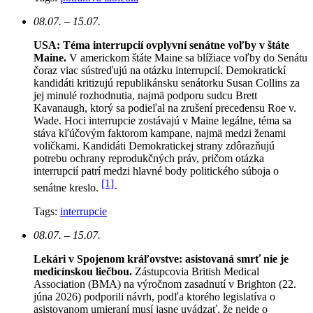
08.07. – 15.07.
USA: Téma interrupcií ovplyvní senátne voľby v štáte
Maine.
V americkom štáte Maine sa blížiace voľby do Senátu
čoraz viac sústreďujú na otázku interrupcií. Demokratickí
kandidáti kritizujú republikánsku senátorku Susan Collins za
jej minulé rozhodnutia, najmä podporu sudcu Brett
Kavanaugh, ktorý sa podieľal na zrušení precedensu Roe v.
Wade. Hoci interrupcie zostávajú v Maine legálne, téma sa
stáva kľúčovým faktorom kampane, najmä medzi ženami
voličkami. Kandidáti Demokratickej strany zdôrazňujú
potrebu ochrany reprodukčných práv, pričom otázka
interrupcií patrí medzi hlavné body politického súboja o
[1]
senátne kreslo.
Tags:
interrupcie
08.07. – 15.07.
Lekári v Spojenom kráľovstve: asistovaná smrť nie je
medicínskou liečbou.
Zástupcovia British Medical
Association (BMA) na výročnom zasadnutí v Brighton (22.
júna 2026) podporili návrh, podľa ktorého legislatíva o
asistovanom umieraní musí jasne uvádzať, že nejde o