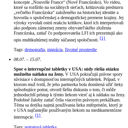
koncepte „Nouvelle France“ (Nové Francúzsko). Vo videu,
ktoré sa rozšírilo na sociálnych sieťach, kritizovala predstavu
„večného Francúzska“ založeného na historickej identite a
hovorila o spoločenskej a demografickej premene krajiny. Jej
výroky vyvolali ostrú reakciu kritikov, ktorí ich interpretovali
ako podporu zámernej zmeny obyvateľského zloženia
Francúzska, zatiaľ čo podporovatelia LFI ich prezentujú ako
[1]
opis multikultúrnej reality súčasnej spoločnosti.
Tags:
demografia
,
migrácia
,
životné prostredie
08.07. – 15.07.
Spor o interrupčné tabletky v USA: súdy riešia otázku
možného nátlaku na ženy.
V USA pokračujú právne spory
súvisiace s dostupnosťou interrupčných tabletiek. Prípad, v
ktorom muž tvrdí, že jeho partnerka bola donútená užiť lieky
spôsobujúce potrat, otvoril širšiu diskusiu o tom, či môže
jednoduchší prístup k týmto liekom viesť aj k nátlaku na ženy.
Podobné žaloby zatiaľ čelia viacerým právnym prekážkam.
Téma sa dotýka najmä používania lieku mifepristón, ktorý je
v USA najčastejšie používaným liekom na medikamentózne
[1]
interrupcie.
Tags:
potratová tabletka