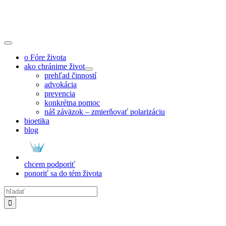
Skip
to
content
Toggle
Navigation
o Fóre života
ako chránime život
prehľad činností
advokácia
prevencia
konkrétna pomoc
náš záväzok – zmierňovať polarizáciu
bioetika
blog
chcem podporiť
ponoriť sa do tém života
Hľadať: