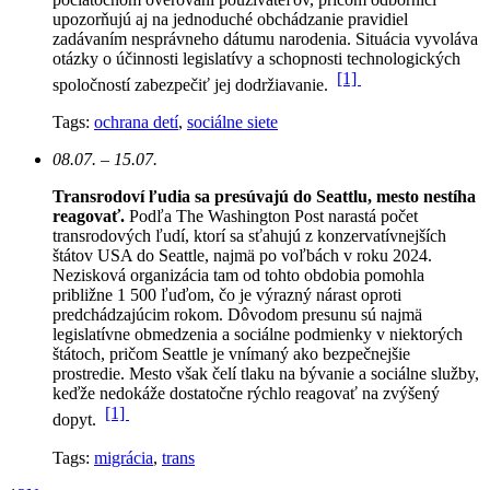
upozorňujú aj na jednoduché obchádzanie pravidiel
zadávaním nesprávneho dátumu narodenia. Situácia vyvoláva
otázky o účinnosti legislatívy a schopnosti technologických
[1]
spoločností zabezpečiť jej dodržiavanie.
Tags:
ochrana detí
,
sociálne siete
08.07. – 15.07.
Transrodoví ľudia sa presúvajú do Seattlu, mesto nestíha
reagovať.
Podľa The Washington Post narastá počet
transrodových ľudí, ktorí sa sťahujú z konzervatívnejších
štátov USA do Seattle, najmä po voľbách v roku 2024.
Nezisková organizácia tam od tohto obdobia pomohla
približne 1 500 ľuďom, čo je výrazný nárast oproti
predchádzajúcim rokom.
Dôvodom presunu sú najmä
legislatívne obmedzenia a sociálne podmienky v niektorých
štátoch, pričom Seattle je vnímaný ako bezpečnejšie
prostredie. Mesto však čelí tlaku na bývanie a sociálne služby,
keďže nedokáže dostatočne rýchlo reagovať na zvýšený
[1]
dopyt.
Tags:
migrácia
,
trans