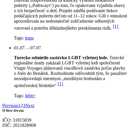
zbavená zodpovednosti za klinický výskum blokátorov
puberty („Pathways“) po tom, čo opakovane vyjadrila obavy
o ich bezpečnosť u detí. Projekt zahŕňa podávanie liekov
potláčajúcich pubertu deťom od 11–12 rokov. Gill v minulosti
upozorňovala na nedostatočné zohľadnenie odborných
[1]
varovaní a potrebu dôkladnejšieho preskúmania rizík.
Tags:
trans
01.07. – 07.07.
Turecko odmietlo zastávku LGBT výletnej lode.
Turecké
regionálne úrady zakázali LGBT výletnej lodi spoločnosti
Virgin Voyages plánovanú viacdňovú zastávku počas plavby
z Atén do Benátok. Rozhodnutie odôvodnili tým, že pasažieri
nezodpovedajú miestnym „morálnym hodnotám a
[1]
spoločenskej štruktúre“
Tags:
lgbti+
Previous
1
2
3
Next
O fóre života
IČO: 31815839
DIČ: 2021828908