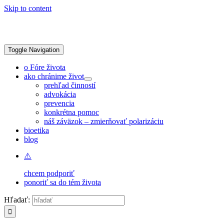
Skip to content
Toggle Navigation
o Fóre života
ako chránime život
prehľad činností
advokácia
prevencia
konkrétna pomoc
náš záväzok – zmierňovať polarizáciu
bioetika
blog
chcem podporiť
ponoriť sa do tém života
Hľadať: