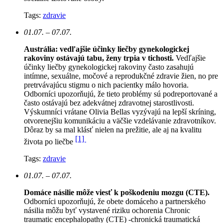
Tags:
zdravie
01.07. – 07.07.
Austrália: vedľajšie účinky liečby gynekologickej
rakoviny ostávajú tabu, ženy trpia v tichosti.
Vedľajšie
účinky liečby gynekologickej rakoviny často zasahujú
intímne, sexuálne, močové a reprodukčné zdravie žien, no pre
pretrvávajúcu stigmu o nich pacientky málo hovoria.
Odborníci upozorňujú, že tieto problémy sú podreportované a
často ostávajú bez adekvátnej zdravotnej starostlivosti.
Výskumníci vrátane Olivia Bellas vyzývajú na lepší skríning,
otvorenejšiu komunikáciu a väčšie vzdelávanie zdravotníkov.
Dôraz by sa mal klásť nielen na prežitie, ale aj na kvalitu
[1]
života po liečbe
Tags:
zdravie
01.07. – 07.07.
Domáce násilie môže viesť k poškodeniu mozgu (CTE).
Odborníci upozorňujú, že obete domáceho a partnerského
násilia môžu byť vystavené riziku ochorenia Chronic
traumatic encephalopathy (CTE) -chronická traumatická