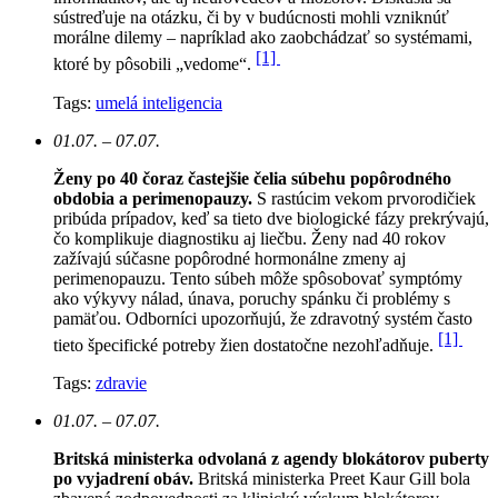
sústreďuje na otázku, či by v budúcnosti mohli vzniknúť
morálne dilemy – napríklad ako zaobchádzať so systémami,
[1]
ktoré by pôsobili „vedome“.
Tags:
umelá inteligencia
01.07. – 07.07.
Ženy po 40 čoraz častejšie čelia súbehu popôrodného
obdobia a perimenopauzy.
S rastúcim vekom prvorodičiek
pribúda prípadov, keď sa tieto dve biologické fázy prekrývajú,
čo komplikuje diagnostiku aj liečbu. Ženy nad 40 rokov
zažívajú súčasne popôrodné hormonálne zmeny aj
perimenopauzu. Tento súbeh môže spôsobovať symptómy
ako výkyvy nálad, únava, poruchy spánku či problémy s
pamäťou. Odborníci upozorňujú, že zdravotný systém často
[1]
tieto špecifické potreby žien dostatočne nezohľadňuje.
Tags:
zdravie
01.07. – 07.07.
Britská ministerka odvolaná z agendy blokátorov puberty
po vyjadrení obáv.
Britská ministerka Preet Kaur Gill bola