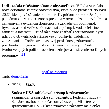
India začala celoštátne sčítanie obyvateľstva.
V India sa začalo
nové celoštátne sčítanie obyvateľstva, ktoré bude prebiehať do roku
2027. Ide o prvé sčítanie od roku 2011, pričom bolo odložené pre
pandémiu COVID-19. Proces prebieha v dvoch fázach. Prvá fáza sa
zameriava na evidenciu domácností a základných podmienok
bývania, ako sú veľkosť domácnosti a prístup k vode, elektrine,
sanitácii a internetu. Druhá fáza bude zahŕňať zber individuálnych
údajov o obyvateľoch vrátane veku, pohlavia, vzdelania,
zamestnania, náboženstva, kastovej príslušnosti, zdravotného
postihnutia a migračnej histórie. Sčítanie má poskytnúť údaje pre
tvorbu verejných politík, rozdelenie zdrojov a nastavenie sociálnych
[1]
programov.
späť na bioetiku
Tags:
demografia
08.07. – 15.07.
Sudca v USA zablokoval prístup k zdravotným
záznamom transrodových pacientov.
Federálny sudca v
San Jose rozhodol o dočasnom zákaze pre Ministerstvo
spravodlivosti USA získať zdravotné záznamy maloletých