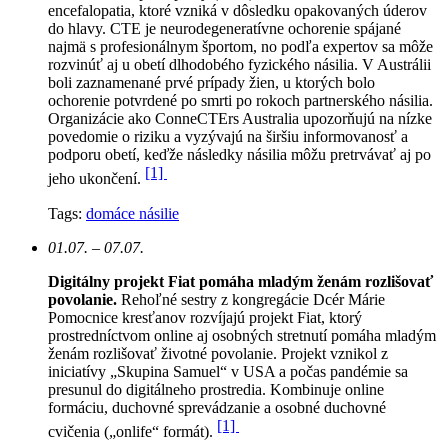
encefalopatia, ktoré vzniká v dôsledku opakovaných úderov
do hlavy. CTE je neurodegeneratívne ochorenie spájané
najmä s profesionálnym športom, no podľa expertov sa môže
rozvinúť aj u obetí dlhodobého fyzického násilia. V Austrálii
boli zaznamenané prvé prípady žien, u ktorých bolo
ochorenie potvrdené po smrti po rokoch partnerského násilia.
Organizácie ako ConneCTErs Australia upozorňujú na nízke
povedomie o riziku a vyzývajú na širšiu informovanosť a
podporu obetí, keďže následky násilia môžu pretrvávať aj po
[1]
jeho ukončení.
Tags:
domáce násilie
01.07. – 07.07.
Digitálny projekt Fiat pomáha mladým ženám rozlišovať
povolanie.
Rehoľné sestry z kongregácie Dcér Márie
Pomocnice kresťanov rozvíjajú projekt Fiat, ktorý
prostredníctvom online aj osobných stretnutí pomáha mladým
ženám rozlišovať životné povolanie. Projekt vznikol z
iniciatívy „Skupina Samuel“ v USA a počas pandémie sa
presunul do digitálneho prostredia. Kombinuje online
formáciu, duchovné sprevádzanie a osobné duchovné
[1]
cvičenia („onlife“ formát).