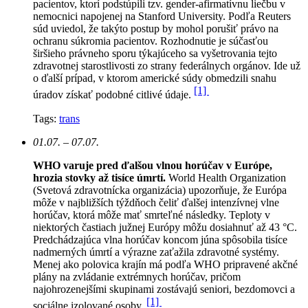
pacientov, ktorí podstúpili tzv. gender-afirmatívnu liečbu v
nemocnici napojenej na Stanford University. Podľa Reuters
súd uviedol, že takýto postup by mohol porušiť právo na
ochranu súkromia pacientov.
Rozhodnutie je súčasťou
širšieho právneho sporu týkajúceho sa vyšetrovania tejto
zdravotnej starostlivosti zo strany federálnych orgánov. Ide už
o ďalší prípad, v ktorom americké súdy obmedzili snahu
[1]
úradov získať podobné citlivé údaje.
Tags:
trans
01.07. – 07.07.
WHO varuje pred ďalšou vlnou horúčav v Európe,
hrozia stovky až tisíce úmrtí.
World Health Organization
(Svetová zdravotnícka organizácia) upozorňuje, že Európa
môže v najbližších týždňoch čeliť ďalšej intenzívnej vlne
horúčav, ktorá môže mať smrteľné následky. Teploty v
niektorých častiach južnej Európy môžu dosiahnuť až 43 °C.
Predchádzajúca vlna horúčav koncom júna spôsobila tisíce
nadmerných úmrtí a výrazne zaťažila zdravotné systémy.
Menej ako polovica krajín má podľa WHO pripravené akčné
plány na zvládanie extrémnych horúčav, pričom
najohrozenejšími skupinami zostávajú seniori, bezdomovci a
[1]
sociálne izolované osoby.