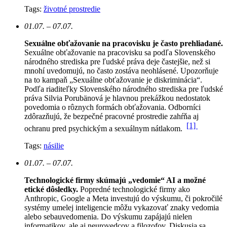
Tags:
životné prostredie
01.07. – 07.07.
Sexuálne obťažovanie na pracovisku je často prehliadané.
Sexuálne obťažovanie na pracovisku sa podľa Slovenského
národného strediska pre ľudské práva deje častejšie, než si
mnohí uvedomujú, no často zostáva neohlásené. Upozorňuje
na to kampaň „Sexuálne obťažovanie je diskriminácia“.
Podľa riaditeľky Slovenského národného strediska pre ľudské
práva Silvia Porubänová je hlavnou prekážkou nedostatok
povedomia o rôznych formách obťažovania. Odborníci
zdôrazňujú, že bezpečné pracovné prostredie zahŕňa aj
[1]
ochranu pred psychickým a sexuálnym nátlakom.
Tags:
násilie
01.07. – 07.07.
Technologické firmy skúmajú „vedomie“ AI a možné
etické dôsledky.
Popredné technologické firmy ako
Anthropic, Google a Meta investujú do výskumu, či pokročilé
systémy umelej inteligencie môžu vykazovať znaky vedomia
alebo sebauvedomenia. Do výskumu zapájajú nielen
informatikov, ale aj neurovedcov a filozofov. Diskusia sa