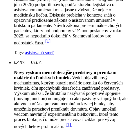
júna 2026) podporili návrh, podľa ktorého legislatíva o
asistovanom umieraní musí jasne uvádzať, že nejde o
medicínsku liečbu. Diskusia prebieha v kontexte snáh o
opätovné predloženie zákona o asistovanom umieraní v
britskom parlamente. Návrh zákona pre terminálne chorých
pacientov, ktorý bol podporený väčšinou poslancov v roku
2025, sa nepodarilo dokončiť v Snemovni lordov pre
[1]
nedostatok času.
Tags:
asistovaná smrť
08.07. – 15.07.
Nový výskum mení doterajšie predstavy o prenikaní
malárie do ľudských buniek.
Vedci objavili nový
mechanizmus, ktorým parazit malárie preniká do červených
krviniek, čím spochybnili desaťročia zaužívané predstavy.
Výskum ukázal, že štruktúra nazývaná pohyblivé spojenie
(moving junction) nefunguje iba ako pasívny vstupný bod, ale
aktívne narúša a pretvára membránu krvnej bunky, aby
umožnila parazitovi preniknúť dovnútra. Objav umožnil
vedcom navrhnúť experimentálnu bielkovinu, ktorá tento
proces blokuje, čo môže predstavovať základ pre vývoj
[1]
nových liekov proti malárii.