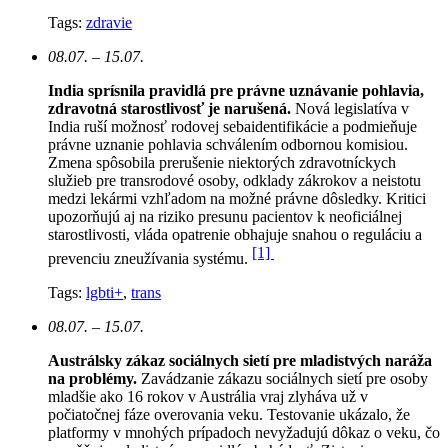
Tags:
zdravie
08.07. – 15.07.
India sprísnila pravidlá pre právne uznávanie pohlavia,
zdravotná starostlivosť je narušená.
N
ová legislatíva v
India ruší možnosť rodovej sebaidentifikácie a podmieňuje
právne uznanie pohlavia schválením odbornou komisiou.
Zmena spôsobila prerušenie niektorých zdravotníckych
služieb pre transrodové osoby, odklady zákrokov a neistotu
medzi lekármi vzhľadom na možné právne dôsledky. Kritici
upozorňujú aj na riziko presunu pacientov k neoficiálnej
starostlivosti, vláda opatrenie obhajuje snahou o reguláciu a
[1]
prevenciu zneužívania systému.
Tags:
lgbti+
,
trans
08.07. – 15.07.
Austrálsky zákaz sociálnych sietí pre mladistvých naráža
na problémy.
Zavádzanie zákazu sociálnych sietí pre osoby
mladšie ako 16 rokov v Austrália vraj zlyháva už v
počiatočnej fáze overovania veku. Testovanie ukázalo, že
platformy v mnohých prípadoch nevyžadujú dôkaz o veku, čo