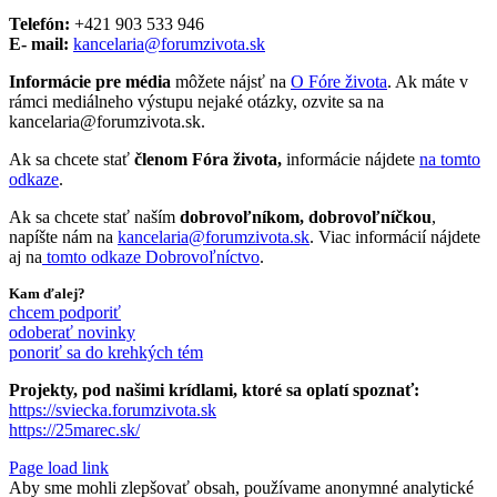
Telefón:
+421 903 533 946
E- mail:
kancelaria@forumzivota.sk
Informácie pre média
môžete nájsť na
O Fóre života
. Ak máte v
rámci mediálneho výstupu nejaké otázky, ozvite sa na
kancelaria@forumzivota.sk.
Ak sa chcete stať
členom Fóra života,
informácie nájdete
na tomto
odkaze
.
Ak sa chcete stať naším
dobrovoľníkom, dobrovoľníčkou
,
napíšte nám na
kancelaria@forumzivota.sk
. Viac informácií nájdete
aj na
tomto odkaze Dobrovoľníctvo
.
Kam ďalej?
chcem podporiť
odoberať novinky
ponoriť sa do krehkých tém
Projekty, pod našimi krídlami, ktoré sa oplatí spoznať:
https://sviecka.forumzivota.sk
https://25marec.sk/
Page load link
Aby sme mohli zlepšovať obsah, používame anonymné analytické