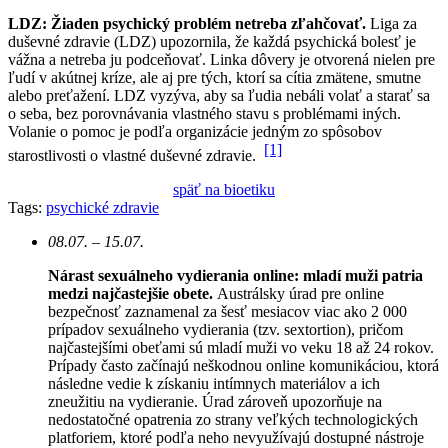
LDZ: Žiaden psychický problém netreba zľahčovať.
Liga za
duševné zdravie (LDZ) upozornila, že každá psychická bolesť je
vážna a netreba ju podceňovať. Linka dôvery je otvorená nielen pre
ľudí v akútnej kríze, ale aj pre tých, ktorí sa cítia zmätene, smutne
alebo preťažení. LDZ vyzýva, aby sa ľudia nebáli volať a starať sa
o seba, bez porovnávania vlastného stavu s problémami iných.
Volanie o pomoc je podľa organizácie jedným zo spôsobov
[1]
starostlivosti o vlastné duševné zdravie.
späť na bioetiku
Tags:
psychické zdravie
08.07. – 15.07.
Nárast sexuálneho vydierania online: mladí muži patria
medzi najčastejšie obete.
Austrálsky úrad pre online
bezpečnosť zaznamenal za šesť mesiacov viac ako 2 000
prípadov sexuálneho vydierania (tzv. sextortion), pričom
najčastejšími obeťami sú mladí muži vo veku 18 až 24 rokov.
Prípady často začínajú neškodnou online komunikáciou, ktorá
následne vedie k získaniu intímnych materiálov a ich
zneužitiu na vydieranie. Úrad zároveň upozorňuje na
nedostatočné opatrenia zo strany veľkých technologických
platforiem, ktoré podľa neho nevyužívajú dostupné nástroje