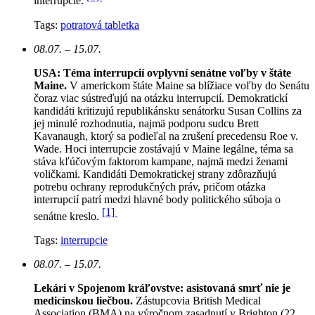
interrupcie.
Tags:
potratová tabletka
08.07. – 15.07.
USA: Téma interrupcií ovplyvní senátne voľby v štáte
Maine.
V americkom štáte Maine sa blížiace voľby do Senátu
čoraz viac sústreďujú na otázku interrupcií. Demokratickí
kandidáti kritizujú republikánsku senátorku Susan Collins za
jej minulé rozhodnutia, najmä podporu sudcu Brett
Kavanaugh, ktorý sa podieľal na zrušení precedensu Roe v.
Wade. Hoci interrupcie zostávajú v Maine legálne, téma sa
stáva kľúčovým faktorom kampane, najmä medzi ženami
voličkami. Kandidáti Demokratickej strany zdôrazňujú
potrebu ochrany reprodukčných práv, pričom otázka
interrupcií patrí medzi hlavné body politického súboja o
[1]
senátne kreslo.
Tags:
interrupcie
08.07. – 15.07.
Lekári v Spojenom kráľovstve: asistovaná smrť nie je
medicínskou liečbou.
Zástupcovia British Medical
Association (BMA) na výročnom zasadnutí v Brighton (22.