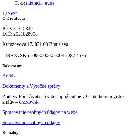
Tags:
migrácia
,
trans
1
2
Next
O fóre života
IČO: 31815839
DIČ: 2021828908
Kutuzovova 17, 831 03 Bratislava
IBAN: SK61 0900 0000 0004 2287 4576
Dokumenty
Archív
Dokumenty a Výročné správy
Zmluvy Fóra života sú v dostupné online v Centrálnom registre
zmlúv –
crz.gov.sk
Spracovanie osobných údajov na webe
Spracovanie osobných údajov
Kontakty