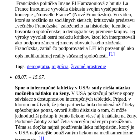
Francúzska politička Imane El Hamzaouiová z hnutia La
France Insoumise vyvolala diskusiu svojím vystúpením o
koncepte „Nouvelle France“ (Nové Francúzsko). Vo videu,
ktoré sa rozšírilo na sociálnych sieťach, kritizovala predstavu
„večného Francúzska“ založeného na historickej identite a
hovorila o spoločenskej a demografickej premene krajiny. Jej
výroky vyvolali ostrú reakciu kritikov, ktorí ich interpretovali
ako podporu zámernej zmeny obyvateľského zloženia
Francúzska, zatiaľ čo podporovatelia LFI ich prezentujú ako
[1]
opis multikultúrnej reality súčasnej spoločnosti.
Tags:
demografia
,
migrácia
,
životné prostredie
08.07. – 15.07.
Spor o interrupčné tabletky v USA: súdy riešia otázku
možného nátlaku na ženy.
V USA pokračujú právne spory
súvisiace s dostupnosťou interrupčných tabletiek. Prípad, v
ktorom muž tvrdí, že jeho partnerka bola donútená užiť lieky
spôsobujúce potrat, otvoril širšiu diskusiu o tom, či môže
jednoduchší prístup k týmto liekom viesť aj k nátlaku na ženy.
Podobné žaloby zatiaľ čelia viacerým právnym prekážkam.
Téma sa dotýka najmä používania lieku mifepristón, ktorý je
v USA najčastejšie používaným liekom na medikamentózne
[1]