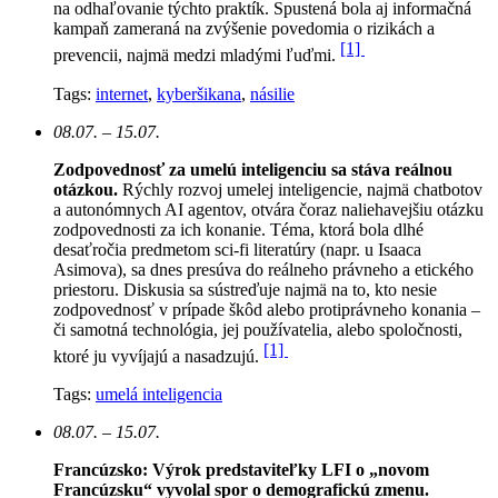
na odhaľovanie týchto praktík. Spustená bola aj informačná
kampaň zameraná na zvýšenie povedomia o rizikách a
[1]
prevencii, najmä medzi mladými ľuďmi.
Tags:
internet
,
kyberšikana
,
násilie
08.07. – 15.07.
Zodpovednosť za umelú inteligenciu sa stáva reálnou
otázkou.
Rýchly rozvoj umelej inteligencie, najmä chatbotov
a autonómnych AI agentov, otvára čoraz naliehavejšiu otázku
zodpovednosti za ich konanie. Téma, ktorá bola dlhé
desaťročia predmetom sci-fi literatúry (napr. u Isaaca
Asimova), sa dnes presúva do reálneho právneho a etického
priestoru. Diskusia sa sústreďuje najmä na to, kto nesie
zodpovednosť v prípade škôd alebo protiprávneho konania –
či samotná technológia, jej používatelia, alebo spoločnosti,
[1]
ktoré ju vyvíjajú a nasadzujú.
Tags:
umelá inteligencia
08.07. – 15.07.
Francúzsko: Výrok predstaviteľky LFI o „novom
Francúzsku“ vyvolal spor o demografickú zmenu.