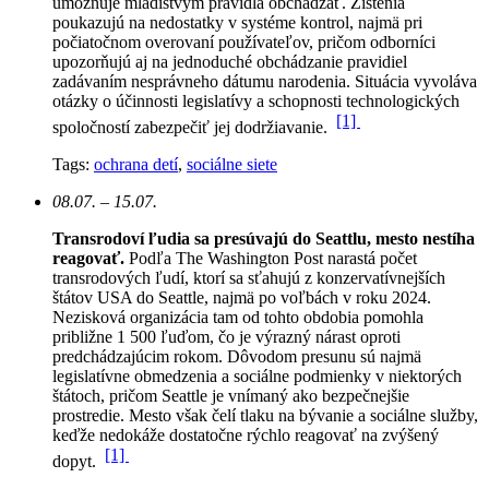
umožňuje mladistvým pravidlá obchádzať. Zistenia
poukazujú na nedostatky v systéme kontrol, najmä pri
počiatočnom overovaní používateľov, pričom odborníci
upozorňujú aj na jednoduché obchádzanie pravidiel
zadávaním nesprávneho dátumu narodenia. Situácia vyvoláva
otázky o účinnosti legislatívy a schopnosti technologických
[1]
spoločností zabezpečiť jej dodržiavanie.
Tags:
ochrana detí
,
sociálne siete
08.07. – 15.07.
Transrodoví ľudia sa presúvajú do Seattlu, mesto nestíha
reagovať.
Podľa The Washington Post narastá počet
transrodových ľudí, ktorí sa sťahujú z konzervatívnejších
štátov USA do Seattle, najmä po voľbách v roku 2024.
Nezisková organizácia tam od tohto obdobia pomohla
približne 1 500 ľuďom, čo je výrazný nárast oproti
predchádzajúcim rokom.
Dôvodom presunu sú najmä
legislatívne obmedzenia a sociálne podmienky v niektorých
štátoch, pričom Seattle je vnímaný ako bezpečnejšie
prostredie. Mesto však čelí tlaku na bývanie a sociálne služby,
keďže nedokáže dostatočne rýchlo reagovať na zvýšený
[1]
dopyt.