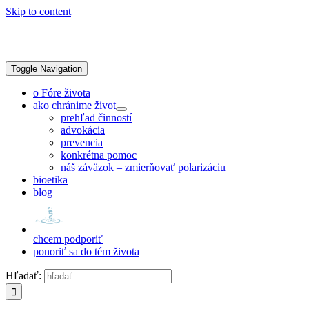
Skip to content
Toggle Navigation
o Fóre života
ako chránime život
prehľad činností
advokácia
prevencia
konkrétna pomoc
náš záväzok – zmierňovať polarizáciu
bioetika
blog
chcem podporiť
ponoriť sa do tém života
Hľadať: