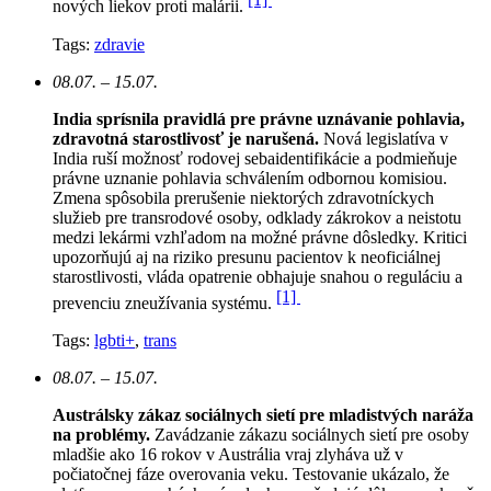
nových liekov proti malárii.
Tags:
zdravie
08.07. – 15.07.
India sprísnila pravidlá pre právne uznávanie pohlavia,
zdravotná starostlivosť je narušená.
N
ová legislatíva v
India ruší možnosť rodovej sebaidentifikácie a podmieňuje
právne uznanie pohlavia schválením odbornou komisiou.
Zmena spôsobila prerušenie niektorých zdravotníckych
služieb pre transrodové osoby, odklady zákrokov a neistotu
medzi lekármi vzhľadom na možné právne dôsledky. Kritici
upozorňujú aj na riziko presunu pacientov k neoficiálnej
starostlivosti, vláda opatrenie obhajuje snahou o reguláciu a
[1]
prevenciu zneužívania systému.
Tags:
lgbti+
,
trans
08.07. – 15.07.
Austrálsky zákaz sociálnych sietí pre mladistvých naráža
na problémy.
Zavádzanie zákazu sociálnych sietí pre osoby
mladšie ako 16 rokov v Austrália vraj zlyháva už v
počiatočnej fáze overovania veku. Testovanie ukázalo, že