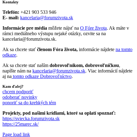
Kontakty
Telefón:
+421 903 533 946
E- mail:
kancelaria@forumzivota.sk
Informácie pre média
môžete nájsť na
O Fóre života
. Ak máte v
rámci mediálneho výstupu nejaké otázky, ozvite sa na
kancelaria@forumzivota.sk.
Ak sa chcete stať
členom Fóra života,
informácie nájdete
na tomto
odkaze
.
Ak sa chcete stať naším
dobrovoľníkom, dobrovoľníčkou
,
napíšte nám na
kancelaria@forumzivota.sk
. Viac informácií nájdete
aj na
tomto odkaze Dobrovoľníctvo
.
Kam ďalej?
chcem podporiť
odoberať novinky
ponoriť sa do krehkých tém
Projekty, pod našimi krídlami, ktoré sa oplatí spoznať:
https://sviecka.forumzivota.sk
https://25marec.sk/
Page load link