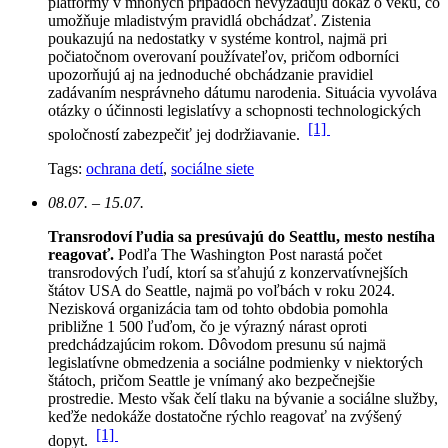
platformy v mnohých prípadoch nevyžadujú dôkaz o veku, čo
umožňuje mladistvým pravidlá obchádzať. Zistenia
poukazujú na nedostatky v systéme kontrol, najmä pri
počiatočnom overovaní používateľov, pričom odborníci
upozorňujú aj na jednoduché obchádzanie pravidiel
zadávaním nesprávneho dátumu narodenia. Situácia vyvoláva
otázky o účinnosti legislatívy a schopnosti technologických
[1]
spoločností zabezpečiť jej dodržiavanie.
Tags:
ochrana detí
,
sociálne siete
08.07. – 15.07.
Transrodoví ľudia sa presúvajú do Seattlu, mesto nestíha
reagovať.
Podľa The Washington Post narastá počet
transrodových ľudí, ktorí sa sťahujú z konzervatívnejších
štátov USA do Seattle, najmä po voľbách v roku 2024.
Nezisková organizácia tam od tohto obdobia pomohla
približne 1 500 ľuďom, čo je výrazný nárast oproti
predchádzajúcim rokom.
Dôvodom presunu sú najmä
legislatívne obmedzenia a sociálne podmienky v niektorých
štátoch, pričom Seattle je vnímaný ako bezpečnejšie
prostredie. Mesto však čelí tlaku na bývanie a sociálne služby,
keďže nedokáže dostatočne rýchlo reagovať na zvýšený
[1]
dopyt.