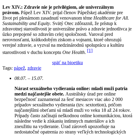
Lev XIV.: Zdravie nie je privilégiom, ale univerzálnym
právom.
Pápež Lev XIV. prijal členov Pápežskej akadémie pre
život pri plenárnom zasadnutí venovanom téme
Healthcare for All.
Sustainability and Equity
. Svätý Otec zdôraznil, že prístup k
zdravotnej starostlivosti je univerzálne právo a zdravie jednotlivca je
úzko prepojené so zdravím celej spoločnosti. Varoval pred
nerovnosťami, krátkodobým ziskom a vojnami, ktoré ohrozujú
verejné zdravie, a vyzval na medzinárodnú spoluprácu a kultúru
[1]
starostlivosti v duchu konceptu
One Health
.
späť na bioetiku
Tags:
pápež
,
zdravie
08.07. – 15.07.
Nárast sexuálneho vydierania online: mladí muži patria
medzi najčastejšie obete.
Austrálsky úrad pre online
bezpečnosť zaznamenal za šesť mesiacov viac ako 2 000
prípadov sexuálneho vydierania (tzv. sextortion), pričom
najčastejšími obeťami sú mladí muži vo veku 18 až 24 rokov.
Prípady často začínajú neškodnou online komunikáciou, ktorá
následne vedie k získaniu intímnych materiálov a ich
zneužitiu na vydieranie. Úrad zároveň upozorňuje na
nedostatočné opatrenia zo strany veľkých technologických