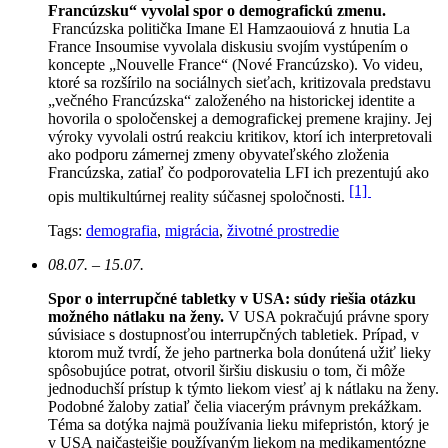
Francúzsku“ vyvolal spor o demografickú zmenu.
Francúzska politička Imane El Hamzaouiová z hnutia La
France Insoumise vyvolala diskusiu svojím vystúpením o
koncepte „Nouvelle France“ (Nové Francúzsko). Vo videu,
ktoré sa rozšírilo na sociálnych sieťach, kritizovala predstavu
„večného Francúzska“ založeného na historickej identite a
hovorila o spoločenskej a demografickej premene krajiny. Jej
výroky vyvolali ostrú reakciu kritikov, ktorí ich interpretovali
ako podporu zámernej zmeny obyvateľského zloženia
Francúzska, zatiaľ čo podporovatelia LFI ich prezentujú ako
[1]
opis multikultúrnej reality súčasnej spoločnosti.
Tags:
demografia
,
migrácia
,
životné prostredie
08.07. – 15.07.
Spor o interrupčné tabletky v USA: súdy riešia otázku
možného nátlaku na ženy.
V USA pokračujú právne spory
súvisiace s dostupnosťou interrupčných tabletiek. Prípad, v
ktorom muž tvrdí, že jeho partnerka bola donútená užiť lieky
spôsobujúce potrat, otvoril širšiu diskusiu o tom, či môže
jednoduchší prístup k týmto liekom viesť aj k nátlaku na ženy.
Podobné žaloby zatiaľ čelia viacerým právnym prekážkam.
Téma sa dotýka najmä používania lieku mifepristón, ktorý je
v USA najčastejšie používaným liekom na medikamentózne