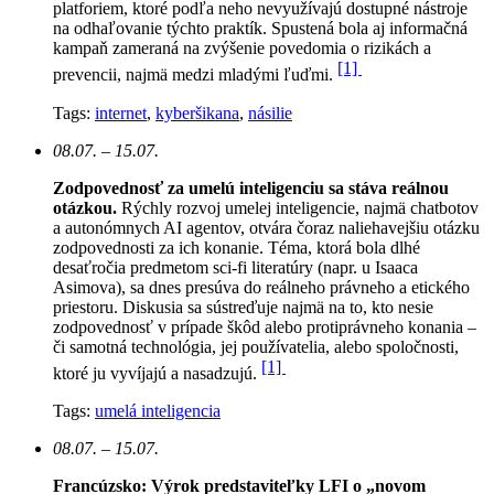
platforiem, ktoré podľa neho nevyužívajú dostupné nástroje
na odhaľovanie týchto praktík. Spustená bola aj informačná
kampaň zameraná na zvýšenie povedomia o rizikách a
[1]
prevencii, najmä medzi mladými ľuďmi.
Tags:
internet
,
kyberšikana
,
násilie
08.07. – 15.07.
Zodpovednosť za umelú inteligenciu sa stáva reálnou
otázkou.
Rýchly rozvoj umelej inteligencie, najmä chatbotov
a autonómnych AI agentov, otvára čoraz naliehavejšiu otázku
zodpovednosti za ich konanie. Téma, ktorá bola dlhé
desaťročia predmetom sci-fi literatúry (napr. u Isaaca
Asimova), sa dnes presúva do reálneho právneho a etického
priestoru. Diskusia sa sústreďuje najmä na to, kto nesie
zodpovednosť v prípade škôd alebo protiprávneho konania –
či samotná technológia, jej používatelia, alebo spoločnosti,
[1]
ktoré ju vyvíjajú a nasadzujú.
Tags:
umelá inteligencia
08.07. – 15.07.
Francúzsko: Výrok predstaviteľky LFI o „novom