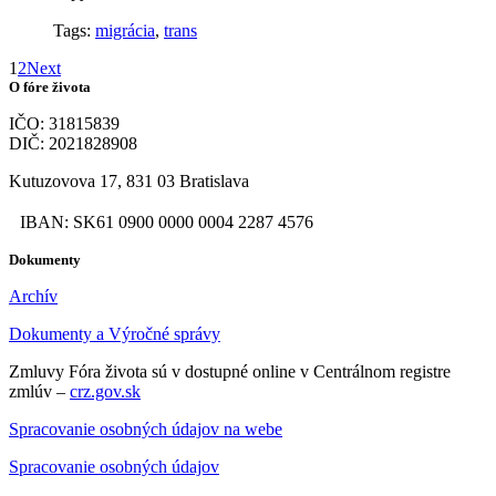
Tags:
migrácia
,
trans
1
2
Next
O fóre života
IČO: 31815839
DIČ: 2021828908
Kutuzovova 17, 831 03 Bratislava
IBAN: SK61 0900 0000 0004 2287 4576
Dokumenty
Archív
Dokumenty a Výročné správy
Zmluvy Fóra života sú v dostupné online v Centrálnom registre
zmlúv –
crz.gov.sk
Spracovanie osobných údajov na webe
Spracovanie osobných údajov