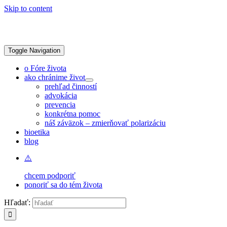
Skip to content
Toggle Navigation
o Fóre života
ako chránime život
prehľad činností
advokácia
prevencia
konkrétna pomoc
náš záväzok – zmierňovať polarizáciu
bioetika
blog
chcem podporiť
ponoriť sa do tém života
Hľadať: