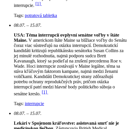
[1]
interrupcie.
Tags:
potratová tabletka
08.07. – 15.07.
USA: Téma interrupcií ovplyvní senátne voľby v štáte
Maine.
V americkom štáte Maine sa blížiace voľby do Senátu
čoraz viac sústreďujú na otázku interrupcií. Demokratickí
kandidáti kritizujú republikánsku senátorku Susan Collins za
jej minulé rozhodnutia, najmä podporu sudcu Brett
Kavanaugh, ktorý sa podieľal na zrušení precedensu Roe v.
Wade. Hoci interrupcie zostávajú v Maine legálne, téma sa
stáva kľúčovým faktorom kampane, najmä medzi ženami
voličkami. Kandidáti Demokratickej strany zdôrazňujú
potrebu ochrany reprodukčných práv, pričom otázka
interrupcií patrí medzi hlavné body politického súboja o
[1]
senátne kreslo.
Tags:
interrupcie
08.07. – 15.07.
Lekári v Spojenom kráľovstve: asistovaná smrť nie je
medicínskou liečbou.
Zástupcovia British Medical