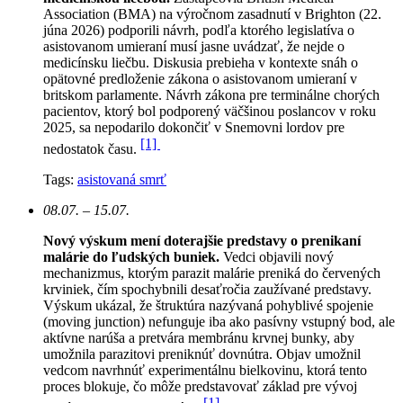
Association (BMA) na výročnom zasadnutí v Brighton (22.
júna 2026) podporili návrh, podľa ktorého legislatíva o
asistovanom umieraní musí jasne uvádzať, že nejde o
medicínsku liečbu. Diskusia prebieha v kontexte snáh o
opätovné predloženie zákona o asistovanom umieraní v
britskom parlamente. Návrh zákona pre terminálne chorých
pacientov, ktorý bol podporený väčšinou poslancov v roku
2025, sa nepodarilo dokončiť v Snemovni lordov pre
[1]
nedostatok času.
Tags:
asistovaná smrť
08.07. – 15.07.
Nový výskum mení doterajšie predstavy o prenikaní
malárie do ľudských buniek.
Vedci objavili nový
mechanizmus, ktorým parazit malárie preniká do červených
krviniek, čím spochybnili desaťročia zaužívané predstavy.
Výskum ukázal, že štruktúra nazývaná pohyblivé spojenie
(moving junction) nefunguje iba ako pasívny vstupný bod, ale
aktívne narúša a pretvára membránu krvnej bunky, aby
umožnila parazitovi preniknúť dovnútra. Objav umožnil
vedcom navrhnúť experimentálnu bielkovinu, ktorá tento
proces blokuje, čo môže predstavovať základ pre vývoj
[1]