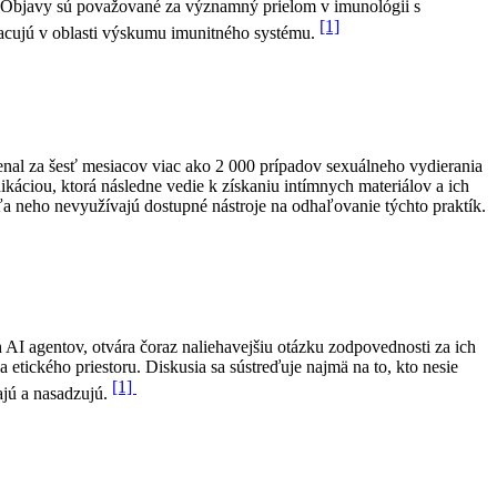
Objavy sú považované za významný prielom v imunológii s
[1]
acujú v oblasti výskumu imunitného systému.
nal za šesť mesiacov viac ako 2 000 prípadov sexuálneho vydierania
káciou, ktorá následne vedie k získaniu intímnych materiálov a ich
ľa neho nevyužívajú dostupné nástroje na odhaľovanie týchto praktík.
AI agentov, otvára čoraz naliehavejšiu otázku zodpovednosti za ich
 etického priestoru. Diskusia sa sústreďuje najmä na to, kto nesie
[1]
ajú a nasadzujú.