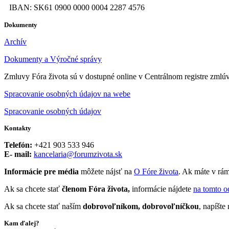
IBAN: SK61 0900 0000 0004 2287 4576
Dokumenty
Archív
Dokumenty a Výročné správy
Zmluvy Fóra života sú v dostupné online v Centrálnom registre zmlú
Spracovanie osobných údajov na webe
Spracovanie osobných údajov
Kontakty
Telefón:
+421 903 533 946
E- mail:
kancelaria@forumzivota.sk
Informácie pre média
môžete nájsť na
O Fóre života
. Ak máte v rám
Ak sa chcete stať
členom Fóra života,
informácie nájdete
na tomto o
Ak sa chcete stať naším
dobrovoľníkom, dobrovoľníčkou
, napíšt
Kam ďalej?