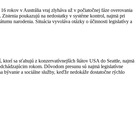
16 rokov v Austrália vraj zlyháva už v počiatočnej fáze overovania
Zistenia poukazujú na nedostatky v systéme kontrol, najmä pri
umu narodenia. Situácia vyvoláva otázky o účinnosti legislatívy a
 ktorí sa sťahujú z konzervatívnejších štátov USA do Seattle, najmä
predchádzajúcim rokom.
Dôvodom presunu sú najmä legislatívne
na bývanie a sociálne služby, keďže nedokáže dostatočne rýchlo