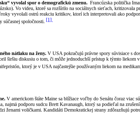
sku“ vyvolal spor o demografickú zmenu.
Francúzska politička Ima
o). Vo videu, ktoré sa rozšírilo na sociálnych sieťach, kritizovala p
ýroky vyvolali ostrú reakciu kritikov, ktorí ich interpretovali ako pod
[1]
ty súčasnej spoločnosti.
žného nátlaku na ženy.
V USA pokračujú právne spory súvisiace s dost
oril širšiu diskusiu o tom, či môže jednoduchší prístup k týmto liekom 
fepristón, ktorý je v USA najčastejšie používaným liekom na medikam
ne.
V americkom štáte Maine sa blížiace voľby do Senátu čoraz viac sús
ia, najmä podporu sudcu Brett Kavanaugh, ktorý sa podieľal na zrušen
i ženami voličkami. Kandidáti Demokratickej strany zdôrazňujú potreb