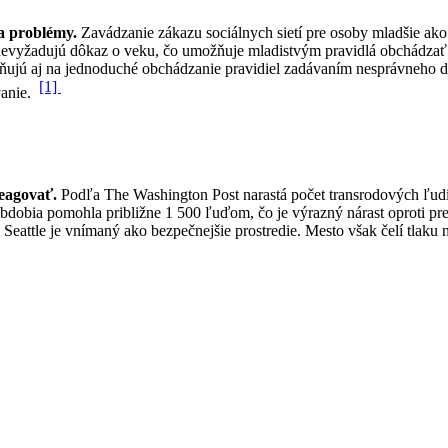
na problémy.
Zavádzanie zákazu sociálnych sietí pre osoby mladšie ako 
evyžadujú dôkaz o veku, čo umožňuje mladistvým pravidlá obchádzať. 
ujú aj na jednoduché obchádzanie pravidiel zadávaním nesprávneho dát
[1]
vanie.
reagovať.
Podľa The Washington Post narastá počet transrodových ľudí,
obdobia pomohla približne 1 500 ľuďom, čo je výrazný nárast oproti 
Seattle je vnímaný ako bezpečnejšie prostredie. Mesto však čelí tlaku 