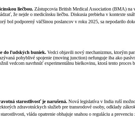
icínskou liečbou.
Zástupcovia British Medical Association (BMA) na v
vádzať, že nejde o medicínsku liečbu. Diskusia prebieha v kontexte sn
torý bol podporený väčšinou poslancov v roku 2025, sa nepodarilo do
ie do ľudských buniek.
Vedci objavili nový mechanizmus, ktorým para
azývaná pohyblivé spojenie (moving junction) nefunguje iba ako pasív
žnil vedcom navrhnúť experimentálnu bielkovinu, ktorá tento proces b
ravotná starostlivosť je narušená.
N
ová legislatíva v India ruší mož
ektorých zdravotníckych služieb pre transrodové osoby, odklady zákr
j starostlivosti, vláda opatrenie obhajuje snahou o reguláciu a prevenci