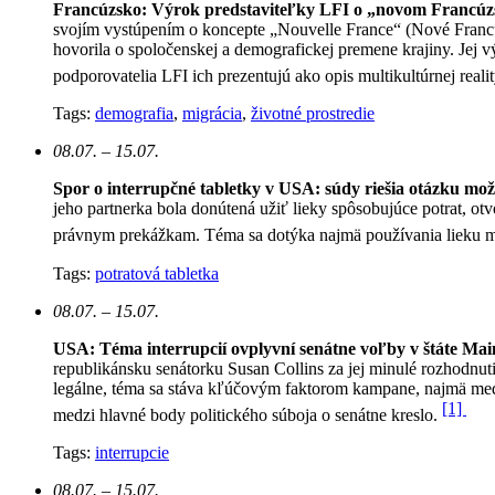
Francúzsko: Výrok predstaviteľky LFI o „novom Francúz
svojím vystúpením o koncepte „Nouvelle France“ (Nové Francúzsk
hovorila o spoločenskej a demografickej premene krajiny. Jej v
podporovatelia LFI ich prezentujú ako opis multikultúrnej reali
Tags:
demografia
,
migrácia
,
životné prostredie
08.07. – 15.07.
Spor o interrupčné tabletky v USA: súdy riešia otázku mo
jeho partnerka bola donútená užiť lieky spôsobujúce potrat, otv
právnym prekážkam. Téma sa dotýka najmä používania lieku mi
Tags:
potratová tabletka
08.07. – 15.07.
USA: Téma interrupcií ovplyvní senátne voľby v štáte Mai
republikánsku senátorku Susan Collins za jej minulé rozhodnut
legálne, téma sa stáva kľúčovým faktorom kampane, najmä medz
[1]
medzi hlavné body politického súboja o senátne kreslo.
Tags:
interrupcie
08.07. – 15.07.