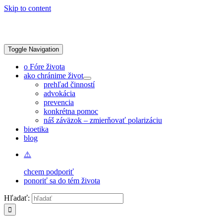
Skip to content
Toggle Navigation
o Fóre života
ako chránime život
prehľad činností
advokácia
prevencia
konkrétna pomoc
náš záväzok – zmierňovať polarizáciu
bioetika
blog
chcem podporiť
ponoriť sa do tém života
Hľadať: