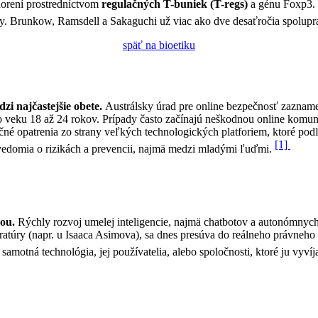
horení prostredníctvom
regulačných T-buniek (T-regs)
a génu Foxp3. 
y. Brunkow, Ramsdell a Sakaguchi už viac ako dve desaťročia spolupr
späť na bioetiku
zi najčastejšie obete.
Austrálsky úrad pre online bezpečnosť zazname
vo veku 18 až 24 rokov. Prípady často začínajú neškodnou online komuni
čné opatrenia zo strany veľkých technologických platforiem, ktoré pod
[1]
vedomia o rizikách a prevencii, najmä medzi mladými ľuďmi.
kou.
Rýchly rozvoj umelej inteligencie, najmä chatbotov a autonómnych 
ratúry (napr. u Isaaca Asimova), sa dnes presúva do reálneho právneho a
amotná technológia, jej používatelia, alebo spoločnosti, ktoré ju vyvíj