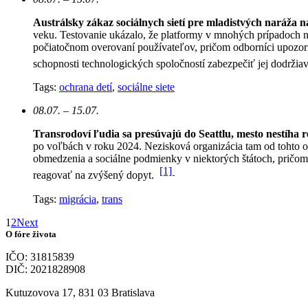
Austrálsky zákaz sociálnych sietí pre mladistvých naráža 
veku. Testovanie ukázalo, že platformy v mnohých prípadoch n
počiatočnom overovaní používateľov, pričom odborníci upozorň
schopnosti technologických spoločností zabezpečiť jej dodržia
Tags:
ochrana detí
,
sociálne siete
08.07. – 15.07.
Transrodoví ľudia sa presúvajú do Seattlu, mesto nestíha 
po voľbách v roku 2024. Nezisková organizácia tam od tohto 
obmedzenia a sociálne podmienky v niektorých štátoch, pričom 
[1]
reagovať na zvýšený dopyt.
Tags:
migrácia
,
trans
1
2
Next
O fóre života
IČO: 31815839
DIČ: 2021828908
Kutuzovova 17, 831 03 Bratislava