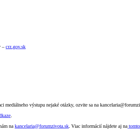
v –
crz.gov.sk
ci mediálneho výstupu nejaké otázky, ozvite sa na kancelaria@forumzi
dkaze
.
e nám na
kancelaria@forumzivota.sk
. Viac informácií nájdete aj na
tomto