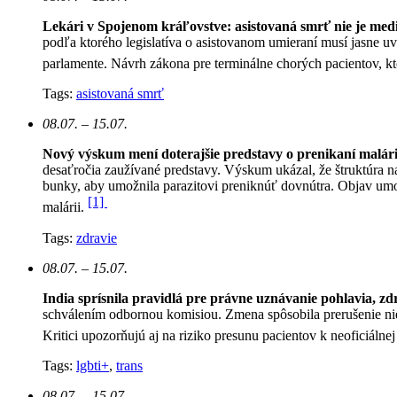
Lekári v Spojenom kráľovstve: asistovaná smrť nie je med
podľa ktorého legislatíva o asistovanom umieraní musí jasne u
parlamente. Návrh zákona pre terminálne chorých pacientov, k
Tags:
asistovaná smrť
08.07. – 15.07.
Nový výskum mení doterajšie predstavy o prenikaní malár
desaťročia zaužívané predstavy. Výskum ukázal, že štruktúra n
bunky, aby umožnila parazitovi preniknúť dovnútra. Objav umo
[1]
malárii.
Tags:
zdravie
08.07. – 15.07.
India sprísnila pravidlá pre právne uznávanie pohlavia, zd
schválením odbornou komisiou. Zmena spôsobila prerušenie ni
Kritici upozorňujú aj na riziko presunu pacientov k neoficiálne
Tags:
lgbti+
,
trans
08.07. – 15.07.