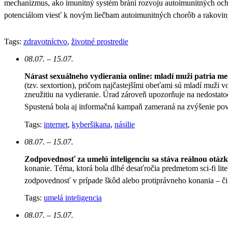
mechanizmus, ako imunitný systém bráni rozvoju autoimunitných oc
potenciálom viesť k novým liečbam autoimunitných chorôb a rakovin
Tags:
zdravotníctvo
,
životné prostredie
08.07. – 15.07.
Nárast sexuálneho vydierania online: mladí muži patria med
(tzv. sextortion), pričom najčastejšími obeťami sú mladí muži 
zneužitiu na vydieranie. Úrad zároveň upozorňuje na nedostato
Spustená bola aj informačná kampaň zameraná na zvýšenie po
Tags:
internet
,
kyberšikana
,
násilie
08.07. – 15.07.
Zodpovednosť za umelú inteligenciu sa stáva reálnou otáz
konanie. Téma, ktorá bola dlhé desaťročia predmetom sci-fi lite
zodpovednosť v prípade škôd alebo protiprávneho konania – či s
Tags:
umelá inteligencia
08.07. – 15.07.