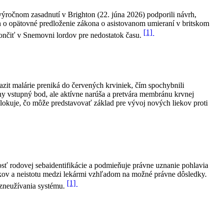
ýročnom zasadnutí v Brighton (22. júna 2026) podporili návrh,
áh o opätovné predloženie zákona o asistovanom umieraní v britskom
[1]
končiť v Snemovni lordov pre nedostatok času.
zit malárie preniká do červených krviniek, čím spochybnili
ny vstupný bod, ale aktívne narúša a pretvára membránu krvnej
lokuje, čo môže predstavovať základ pre vývoj nových liekov proti
nosť rodovej sebaidentifikácie a podmieňuje právne uznanie pohlavia
okov a neistotu medzi lekármi vzhľadom na možné právne dôsledky.
[1]
u zneužívania systému.