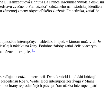
ne El Hamzaouiová z hnutia La France Insoumise vyvolala diskusiu
redstavu „večného Francúzska“ založeného na historickej identite a
poru zámernej zmeny obyvateľského zloženia Francúzska, zatiaľ čo
upnosťou interrupčných tabletiek. Prípad, v ktorom muž tvrdí, že
viesť aj k nátlaku na ženy. Podobné žaloby zatiaľ čelia viacerým
[1]
entózne interrupcie.
treďujú na otázku interrupcií. Demokratickí kandidáti kritizujú
í precedensu Roe v. Wade. Hoci interrupcie zostávajú v Maine
u ochrany reprodukčných práv, pričom otázka interrupcií patrí