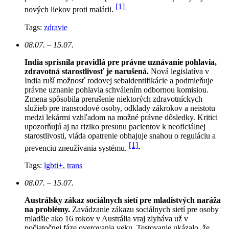
[1]
nových liekov proti malárii.
Tags:
zdravie
08.07. – 15.07.
India sprísnila pravidlá pre právne uznávanie pohlavia,
zdravotná starostlivosť je narušená.
N
ová legislatíva v
India ruší možnosť rodovej sebaidentifikácie a podmieňuje
právne uznanie pohlavia schválením odbornou komisiou.
Zmena spôsobila prerušenie niektorých zdravotníckych
služieb pre transrodové osoby, odklady zákrokov a neistotu
medzi lekármi vzhľadom na možné právne dôsledky. Kritici
upozorňujú aj na riziko presunu pacientov k neoficiálnej
starostlivosti, vláda opatrenie obhajuje snahou o reguláciu a
[1]
prevenciu zneužívania systému.
Tags:
lgbti+
,
trans
08.07. – 15.07.
Austrálsky zákaz sociálnych sietí pre mladistvých naráža
na problémy.
Zavádzanie zákazu sociálnych sietí pre osoby
mladšie ako 16 rokov v Austrália vraj zlyháva už v
počiatočnej fáze overovania veku. Testovanie ukázalo, že