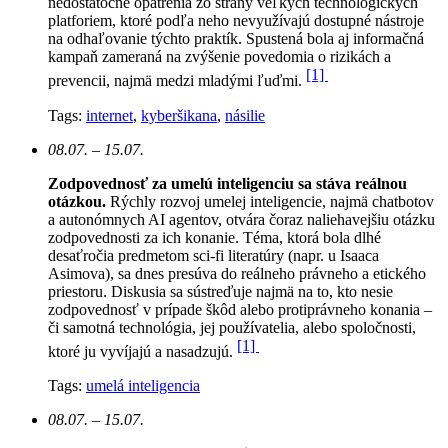
nedostatočné opatrenia zo strany veľkých technologických
platforiem, ktoré podľa neho nevyužívajú dostupné nástroje
na odhaľovanie týchto praktík. Spustená bola aj informačná
kampaň zameraná na zvýšenie povedomia o rizikách a
[1]
prevencii, najmä medzi mladými ľuďmi.
Tags:
internet
,
kyberšikana
,
násilie
08.07. – 15.07.
Zodpovednosť za umelú inteligenciu sa stáva reálnou
otázkou.
Rýchly rozvoj umelej inteligencie, najmä chatbotov
a autonómnych AI agentov, otvára čoraz naliehavejšiu otázku
zodpovednosti za ich konanie. Téma, ktorá bola dlhé
desaťročia predmetom sci-fi literatúry (napr. u Isaaca
Asimova), sa dnes presúva do reálneho právneho a etického
priestoru. Diskusia sa sústreďuje najmä na to, kto nesie
zodpovednosť v prípade škôd alebo protiprávneho konania –
či samotná technológia, jej používatelia, alebo spoločnosti,
[1]
ktoré ju vyvíjajú a nasadzujú.
Tags:
umelá inteligencia
08.07. – 15.07.