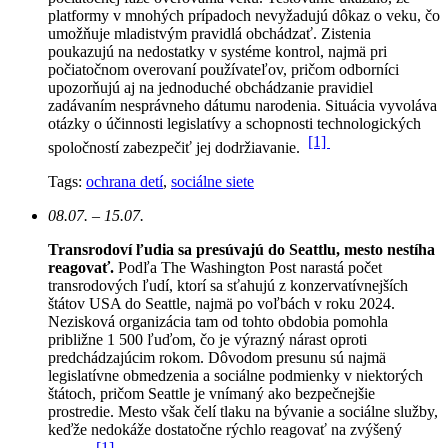
platformy v mnohých prípadoch nevyžadujú dôkaz o veku, čo
umožňuje mladistvým pravidlá obchádzať. Zistenia
poukazujú na nedostatky v systéme kontrol, najmä pri
počiatočnom overovaní používateľov, pričom odborníci
upozorňujú aj na jednoduché obchádzanie pravidiel
zadávaním nesprávneho dátumu narodenia. Situácia vyvoláva
otázky o účinnosti legislatívy a schopnosti technologických
[1]
spoločností zabezpečiť jej dodržiavanie.
Tags:
ochrana detí
,
sociálne siete
08.07. – 15.07.
Transrodoví ľudia sa presúvajú do Seattlu, mesto nestíha
reagovať.
Podľa The Washington Post narastá počet
transrodových ľudí, ktorí sa sťahujú z konzervatívnejších
štátov USA do Seattle, najmä po voľbách v roku 2024.
Nezisková organizácia tam od tohto obdobia pomohla
približne 1 500 ľuďom, čo je výrazný nárast oproti
predchádzajúcim rokom.
Dôvodom presunu sú najmä
legislatívne obmedzenia a sociálne podmienky v niektorých
štátoch, pričom Seattle je vnímaný ako bezpečnejšie
prostredie. Mesto však čelí tlaku na bývanie a sociálne služby,
keďže nedokáže dostatočne rýchlo reagovať na zvýšený
[1]