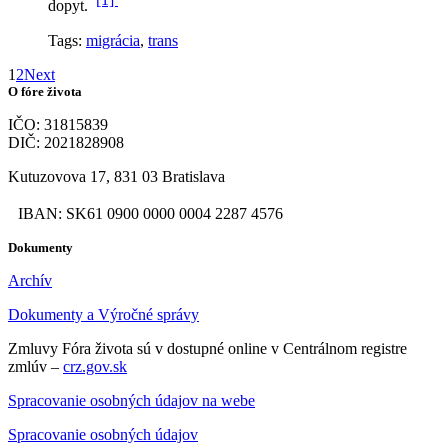
dopyt.
Tags:
migrácia
,
trans
1
2
Next
O fóre života
IČO: 31815839
DIČ: 2021828908
Kutuzovova 17, 831 03 Bratislava
IBAN: SK61 0900 0000 0004 2287 4576
Dokumenty
Archív
Dokumenty a Výročné správy
Zmluvy Fóra života sú v dostupné online v Centrálnom registre
zmlúv –
crz.gov.sk
Spracovanie osobných údajov na webe
Spracovanie osobných údajov