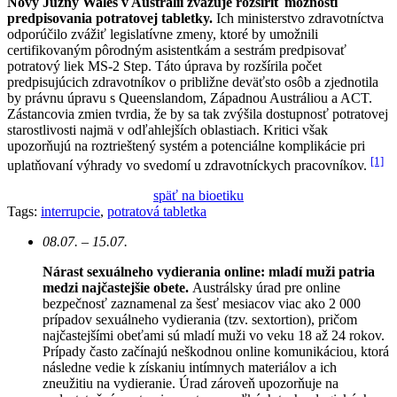
Nový Južný Wales v Austrálii zvažuje rozšíriť možnosti
predpisovania potratovej tabletky.
Ich ministerstvo zdravotníctva
odporúčilo zvážiť legislatívne zmeny, ktoré by umožnili
certifikovaným pôrodným asistentkám a sestrám predpisovať
potratový liek MS-2 Step. Táto úprava by rozšírila počet
predpisujúcich zdravotníkov o približne deväťsto osôb a zjednotila
by právnu úpravu s Queenslandom, Západnou Austráliou a ACT.
Zástancovia zmien tvrdia, že by sa tak zvýšila dostupnosť potratovej
starostlivosti najmä v odľahlejších oblastiach. Kritici však
upozorňujú na roztrieštený systém a potenciálne komplikácie pri
[1]
uplatňovaní výhrady vo svedomí u zdravotníckych pracovníkov.
späť na bioetiku
Tags:
interrupcie
,
potratová tabletka
08.07. – 15.07.
Nárast sexuálneho vydierania online: mladí muži patria
medzi najčastejšie obete.
Austrálsky úrad pre online
bezpečnosť zaznamenal za šesť mesiacov viac ako 2 000
prípadov sexuálneho vydierania (tzv. sextortion), pričom
najčastejšími obeťami sú mladí muži vo veku 18 až 24 rokov.
Prípady často začínajú neškodnou online komunikáciou, ktorá
následne vedie k získaniu intímnych materiálov a ich
zneužitiu na vydieranie. Úrad zároveň upozorňuje na