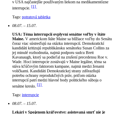
v USA najčastejšie používaným liekom na medikamentózne
[1]
interrupcie.
Tags:
potratová tabletka
08.07. – 15.07.
USA: Téma interrupcií ovplyvní senátne voľby v štáte
Maine.
V americkom štáte Maine sa blížiace voľby do Senátu
čoraz viac sústreďujú na otázku interrupcií. Demokratickí
kandidáti kritizujú republikánsku senátorku Susan Collins za
jej minulé rozhodnutia, najmä podporu sudcu Brett
Kavanaugh, ktorý sa podieľal na zrušení precedensu Roe v.
Wade. Hoci interrupcie zostávajú v Maine legálne, téma sa
stáva kľúčovým faktorom kampane, najmä medzi ženami
voličkami. Kandidáti Demokratickej strany zdôrazňujú
potrebu ochrany reprodukčných práv, pričom otázka
interrupcií patrí medzi hlavné body politického súboja o
[1]
senátne kreslo.
Tags:
interrupcie
08.07. – 15.07.
Lekári v Spojenom kráľovstve: asistovaná smrť nie je