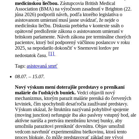
medicínskou liečbou.
Zástupcovia British Medical
Association (BMA) na výročnom zasadnutí v Brighton (22.
júna 2026) podporili návrh, podľa ktorého legislatíva o
asistovanom umieraní musí jasne uvádzať, že nejde o
medicínsku liečbu. Diskusia prebieha v kontexte snáh o
opätovné predloženie zákona o asistovanom umieraní v
britskom parlamente. Návrh zákona pre terminálne chorých
pacientov, ktorý bol podporený väčšinou poslancov v roku
2025, sa nepodarilo dokončiť v Snemovni lordov pre
[1]
nedostatok času.
Tags:
asistovaná smrť
08.07. – 15.07.
Nový výskum mení doterajšie predstavy o prenikaní
malárie do ľudských buniek.
Vedci objavili nový
mechanizmus, ktorým parazit malárie preniká do červených
krviniek, čím spochybnili desaťročia zaužívané predstavy.
Výskum ukázal, že štruktúra nazývaná pohyblivé spojenie
(moving junction) nefunguje iba ako pasívny vstupný bod, ale
aktívne narúša a pretvára membránu krvnej bunky, aby
umožnila parazitovi preniknúť dovnútra. Objav umožnil
vedcom navrhnúť experimentálnu bielkovinu, ktorá tento
proces blokuje, čo môže predstavovať základ pre vývoj