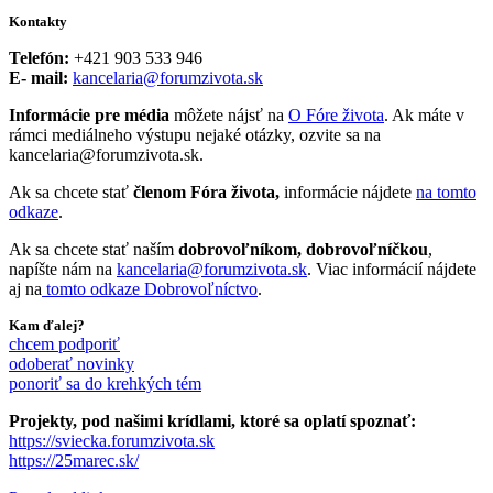
Kontakty
Telefón:
+421 903 533 946
E- mail:
kancelaria@forumzivota.sk
Informácie pre média
môžete nájsť na
O Fóre života
. Ak máte v
rámci mediálneho výstupu nejaké otázky, ozvite sa na
kancelaria@forumzivota.sk.
Ak sa chcete stať
členom Fóra života,
informácie nájdete
na tomto
odkaze
.
Ak sa chcete stať naším
dobrovoľníkom, dobrovoľníčkou
,
napíšte nám na
kancelaria@forumzivota.sk
. Viac informácií nájdete
aj na
tomto odkaze Dobrovoľníctvo
.
Kam ďalej?
chcem podporiť
odoberať novinky
ponoriť sa do krehkých tém
Projekty, pod našimi krídlami, ktoré sa oplatí spoznať:
https://sviecka.forumzivota.sk
https://25marec.sk/