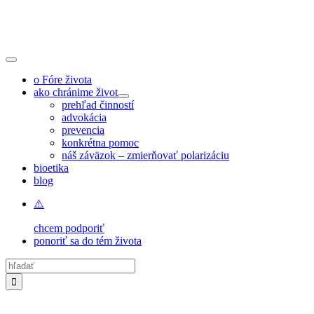
Skip
to
content
Toggle
Navigation
o Fóre života
ako chránime život
prehľad činností
advokácia
prevencia
konkrétna pomoc
náš záväzok – zmierňovať polarizáciu
bioetika
blog
chcem podporiť
ponoriť sa do tém života
Hľadať: