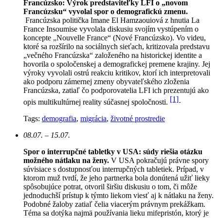
Francúzsko: Výrok predstaviteľky LFI o „novom
Francúzsku“ vyvolal spor o demografickú zmenu.
Francúzska politička Imane El Hamzaouiová z hnutia La
France Insoumise vyvolala diskusiu svojím vystúpením o
koncepte „Nouvelle France“ (Nové Francúzsko). Vo videu,
ktoré sa rozšírilo na sociálnych sieťach, kritizovala predstavu
„večného Francúzska“ založeného na historickej identite a
hovorila o spoločenskej a demografickej premene krajiny. Jej
výroky vyvolali ostrú reakciu kritikov, ktorí ich interpretovali
ako podporu zámernej zmeny obyvateľského zloženia
Francúzska, zatiaľ čo podporovatelia LFI ich prezentujú ako
[1]
opis multikultúrnej reality súčasnej spoločnosti.
Tags:
demografia
,
migrácia
,
životné prostredie
08.07. – 15.07.
Spor o interrupčné tabletky v USA: súdy riešia otázku
možného nátlaku na ženy.
V USA pokračujú právne spory
súvisiace s dostupnosťou interrupčných tabletiek. Prípad, v
ktorom muž tvrdí, že jeho partnerka bola donútená užiť lieky
spôsobujúce potrat, otvoril širšiu diskusiu o tom, či môže
jednoduchší prístup k týmto liekom viesť aj k nátlaku na ženy.
Podobné žaloby zatiaľ čelia viacerým právnym prekážkam.
Téma sa dotýka najmä používania lieku mifepristón, ktorý je