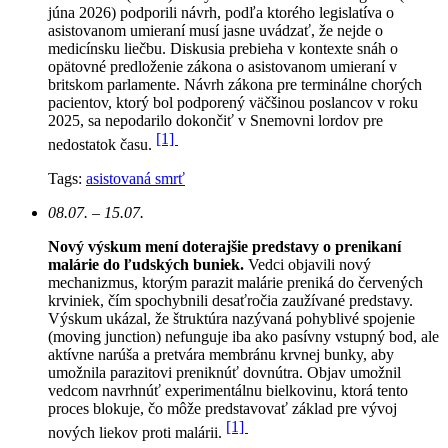
júna 2026) podporili návrh, podľa ktorého legislatíva o
asistovanom umieraní musí jasne uvádzať, že nejde o
medicínsku liečbu. Diskusia prebieha v kontexte snáh o
opätovné predloženie zákona o asistovanom umieraní v
britskom parlamente. Návrh zákona pre terminálne chorých
pacientov, ktorý bol podporený väčšinou poslancov v roku
2025, sa nepodarilo dokončiť v Snemovni lordov pre
[1]
nedostatok času.
Tags:
asistovaná smrť
08.07. – 15.07.
Nový výskum mení doterajšie predstavy o prenikaní
malárie do ľudských buniek.
Vedci objavili nový
mechanizmus, ktorým parazit malárie preniká do červených
krviniek, čím spochybnili desaťročia zaužívané predstavy.
Výskum ukázal, že štruktúra nazývaná pohyblivé spojenie
(moving junction) nefunguje iba ako pasívny vstupný bod, ale
aktívne narúša a pretvára membránu krvnej bunky, aby
umožnila parazitovi preniknúť dovnútra. Objav umožnil
vedcom navrhnúť experimentálnu bielkovinu, ktorá tento
proces blokuje, čo môže predstavovať základ pre vývoj
[1]
nových liekov proti malárii.