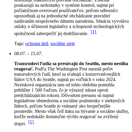
poukazujú na nedostatky v systéme kontrol, najmä pri
počiatočnom overovaní používateľov, pričom odborníci
upozorňujú aj na jednoduché obchádzanie pravidiel
zadávaním nesprávneho dátumu narodenia. Situácia vyvoláva
otázky o účinnosti legislatívy a schopnosti technologických
[1]
spoločností zabezpečiť jej dodržiavanie.
Tags:
ochrana detí
,
sociálne siete
08.07. – 15.07.
Transrodoví ľudia sa presúvajú do Seattlu, mesto nestíha
reagovať.
Podľa The Washington Post narastá počet
transrodových ľudí, ktorí sa sťahujú z konzervatívnejších
štátov USA do Seattle, najmä po voľbách v roku 2024.
Nezisková organizácia tam od tohto obdobia pomohla
približne 1 500 ľuďom, čo je výrazný nárast oproti
predchádzajúcim rokom.
Dôvodom presunu sú najmä
legislatívne obmedzenia a sociálne podmienky v niektorých
štátoch, pričom Seattle je vnímaný ako bezpečnejšie
prostredie. Mesto však čelí tlaku na bývanie a sociálne služby,
keďže nedokáže dostatočne rýchlo reagovať na zvýšený
[1]
dopyt.