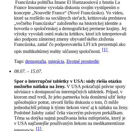
Francúzska politička Imane El Hamzaouiová z hnutia La
France Insoumise vyvolala diskusiu svojím vystúpením o
koncepte „Nouvelle France“ (Nové Francúzsko). Vo videu,
ktoré sa rozšírilo na sociálnych sieťach, kritizovala predstavu
„večného Francúzska“ založeného na historickej identite a
hovorila o spoločenskej a demografickej premene krajiny. Jej
výroky vyvolali ostrú reakciu kritikov, ktorí ich interpretovali
ako podporu zámernej zmeny obyvateľského zloženia
Francúzska, zatiaľ čo podporovatelia LFI ich prezentujú ako
[1]
opis multikultúrnej reality súčasnej spoločnosti.
Tags:
demografia
,
migrácia
,
životné prostredie
08.07. – 15.07.
Spor o interrupčné tabletky v USA: súdy riešia otázku
možného nátlaku na ženy.
V USA pokračujú právne spory
súvisiace s dostupnosťou interrupčných tabletiek. Prípad, v
ktorom muž tvrdí, že jeho partnerka bola donútená užiť lieky
spôsobujúce potrat, otvoril širšiu diskusiu o tom, či môže
jednoduchší prístup k týmto liekom viesť aj k nátlaku na ženy.
Podobné žaloby zatiaľ čelia viacerým právnym prekážkam.
Téma sa dotýka najmä používania lieku mifepristón, ktorý je
v USA najčastejšie používaným liekom na medikamentózne
[1]
interrupcie.