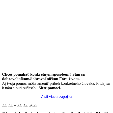
Chceš pomáhať konkrétnym spôsobom? Staň sa
dobrovoľníkom/dobrovoľníčkou Fóra života.
Aj tvoja pomoc môže zmeniť príbeh konkrétneho človeka. Pridaj sa
k nám a buď súčasťou
Siete pomoci.
Zisti viac a zapoj sa
22. 12. – 31. 12. 2025