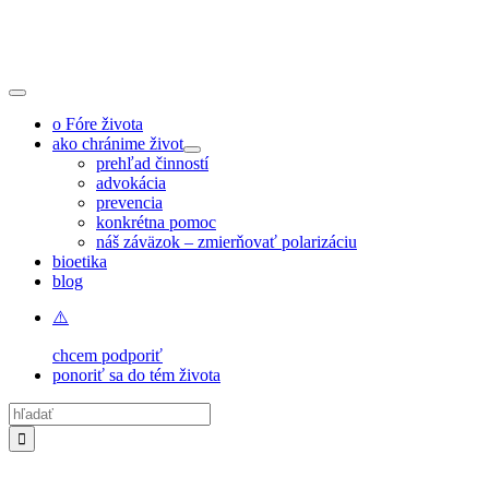
Skip
to
content
Toggle
Navigation
o Fóre života
ako chránime život
prehľad činností
advokácia
prevencia
konkrétna pomoc
náš záväzok – zmierňovať polarizáciu
bioetika
blog
chcem podporiť
ponoriť sa do tém života
Hľadať: