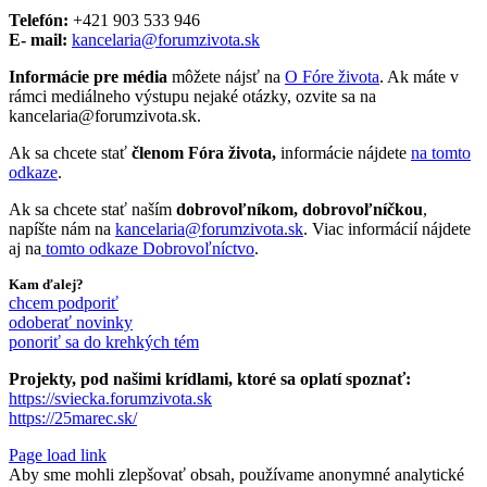
Telefón:
+421 903 533 946
E- mail:
kancelaria@forumzivota.sk
Informácie pre média
môžete nájsť na
O Fóre života
. Ak máte v
rámci mediálneho výstupu nejaké otázky, ozvite sa na
kancelaria@forumzivota.sk.
Ak sa chcete stať
členom Fóra života,
informácie nájdete
na tomto
odkaze
.
Ak sa chcete stať naším
dobrovoľníkom, dobrovoľníčkou
,
napíšte nám na
kancelaria@forumzivota.sk
. Viac informácií nájdete
aj na
tomto odkaze Dobrovoľníctvo
.
Kam ďalej?
chcem podporiť
odoberať novinky
ponoriť sa do krehkých tém
Projekty, pod našimi krídlami, ktoré sa oplatí spoznať:
https://sviecka.forumzivota.sk
https://25marec.sk/
Page load link
Aby sme mohli zlepšovať obsah, používame anonymné analytické