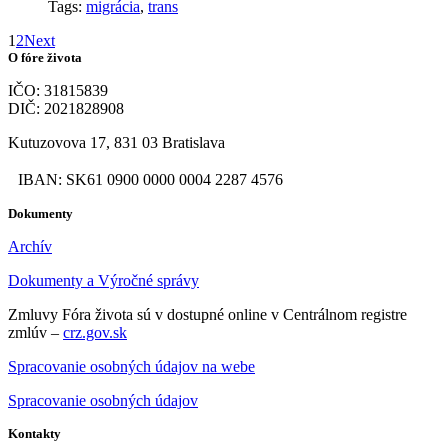
Tags:
migrácia
,
trans
1
2
Next
O fóre života
IČO: 31815839
DIČ: 2021828908
Kutuzovova 17, 831 03 Bratislava
IBAN: SK61 0900 0000 0004 2287 4576
Dokumenty
Archív
Dokumenty a Výročné správy
Zmluvy Fóra života sú v dostupné online v Centrálnom registre
zmlúv –
crz.gov.sk
Spracovanie osobných údajov na webe
Spracovanie osobných údajov
Kontakty