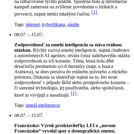
na odhaľovanie týchto praktík. Spustená bola aj informačná
kampaň zameraná na zvýšenie povedomia o rizikách a
[1]
prevencii, najmä medzi mladými ľuďmi.
Tags:
internet
,
kyberšikana
,
násilie
08.07. – 15.07.
Zodpovednosť za umelú inteligenciu sa stáva reálnou
otázkou.
Rýchly rozvoj umelej inteligencie, najmä chatbotov
a autonómnych AI agentov, otvára čoraz naliehavejšiu otázku
zodpovednosti za ich konanie. Téma, ktorá bola dlhé
desaťročia predmetom sci-fi literatúry (napr. u Isaaca
Asimova), sa dnes presúva do reálneho právneho a etického
priestoru. Diskusia sa sústreďuje najmä na to, kto nesie
zodpovednosť v prípade škôd alebo protiprávneho konania –
či samotná technológia, jej používatelia, alebo spoločnosti,
[1]
ktoré ju vyvíjajú a nasadzujú.
Tags:
umelá inteligencia
08.07. – 15.07.
Francúzsko: Výrok predstaviteľky LFI o „novom
Francúzsku“ vyvolal spor o demografickú zmenu.