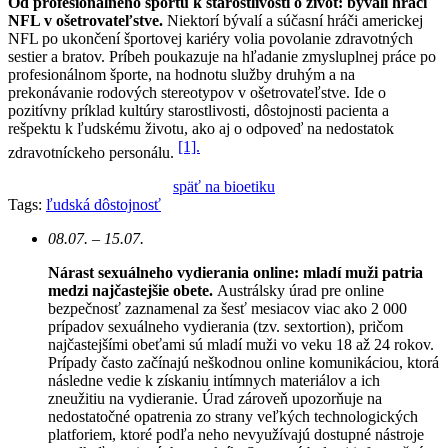
Od profesionálneho športu k starostlivosti o život: bývalí hráči
NFL v ošetrovateľstve.
Niektorí bývalí a súčasní hráči americkej
NFL po ukončení športovej kariéry volia povolanie zdravotných
sestier a bratov. Príbeh poukazuje na hľadanie zmysluplnej práce po
profesionálnom športe, na hodnotu služby druhým a na
prekonávanie rodových stereotypov v ošetrovateľstve. Ide o
pozitívny príklad kultúry starostlivosti, dôstojnosti pacienta a
rešpektu k ľudskému životu, ako aj o odpoveď na nedostatok
[1].
zdravotníckeho personálu.
späť na bioetiku
Tags:
ľudská dôstojnosť
08.07. – 15.07.
Nárast sexuálneho vydierania online: mladí muži patria
medzi najčastejšie obete.
Austrálsky úrad pre online
bezpečnosť zaznamenal za šesť mesiacov viac ako 2 000
prípadov sexuálneho vydierania (tzv. sextortion), pričom
najčastejšími obeťami sú mladí muži vo veku 18 až 24 rokov.
Prípady často začínajú neškodnou online komunikáciou, ktorá
následne vedie k získaniu intímnych materiálov a ich
zneužitiu na vydieranie. Úrad zároveň upozorňuje na
nedostatočné opatrenia zo strany veľkých technologických
platforiem, ktoré podľa neho nevyužívajú dostupné nástroje