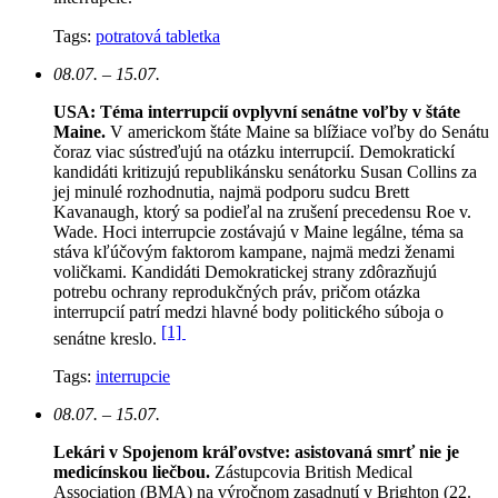
Tags:
potratová tabletka
08.07. – 15.07.
USA: Téma interrupcií ovplyvní senátne voľby v štáte
Maine.
V americkom štáte Maine sa blížiace voľby do Senátu
čoraz viac sústreďujú na otázku interrupcií. Demokratickí
kandidáti kritizujú republikánsku senátorku Susan Collins za
jej minulé rozhodnutia, najmä podporu sudcu Brett
Kavanaugh, ktorý sa podieľal na zrušení precedensu Roe v.
Wade. Hoci interrupcie zostávajú v Maine legálne, téma sa
stáva kľúčovým faktorom kampane, najmä medzi ženami
voličkami. Kandidáti Demokratickej strany zdôrazňujú
potrebu ochrany reprodukčných práv, pričom otázka
interrupcií patrí medzi hlavné body politického súboja o
[1]
senátne kreslo.
Tags:
interrupcie
08.07. – 15.07.
Lekári v Spojenom kráľovstve: asistovaná smrť nie je
medicínskou liečbou.
Zástupcovia British Medical
Association (BMA) na výročnom zasadnutí v Brighton (22.