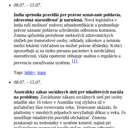
08.07. – 15.07.
India sprísnila pravidlá pre právne uznávanie pohlavia,
zdravotná starostlivosť je narušená.
N
ová legislatíva v
India ruší možnosť rodovej sebaidentifikácie a podmieňuje
právne uznanie pohlavia schválením odbornou komisiou.
Zmena spôsobila prerušenie niektorých zdravotníckych
služieb pre transrodové osoby, odklady zákrokov a neistotu
medzi lekármi vzhľadom na možné právne dôsledky. Kritici
upozorňujú aj na riziko presunu pacientov k neoficiálnej
starostlivosti, vláda opatrenie obhajuje snahou o reguláciu a
[1]
prevenciu zneužívania systému.
Tags:
lgbti+
,
trans
08.07. – 15.07.
Austrálsky zákaz sociálnych sietí pre mladistvých naráža
na problémy.
Zavádzanie zákazu sociálnych sietí pre osoby
mladšie ako 16 rokov v Austrália vraj zlyháva už v
počiatočnej fáze overovania veku. Testovanie ukázalo, že
platformy v mnohých prípadoch nevyžadujú dôkaz o veku, čo
umožňuje mladistvým pravidlá obchádzať. Zistenia
poukazujú na nedostatky v systéme kontrol, najmä pri
počiatočnom overovaní používateľov, pričom odborníci