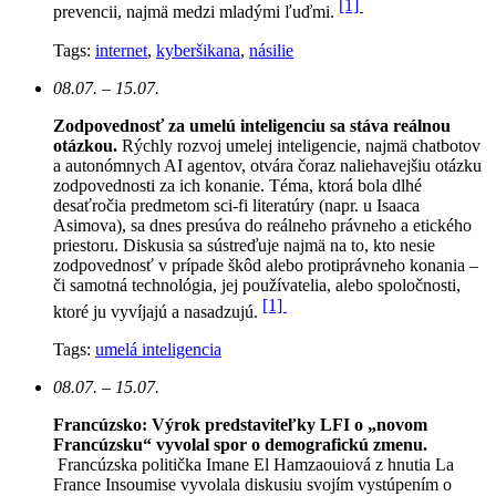
[1]
prevencii, najmä medzi mladými ľuďmi.
Tags:
internet
,
kyberšikana
,
násilie
08.07. – 15.07.
Zodpovednosť za umelú inteligenciu sa stáva reálnou
otázkou.
Rýchly rozvoj umelej inteligencie, najmä chatbotov
a autonómnych AI agentov, otvára čoraz naliehavejšiu otázku
zodpovednosti za ich konanie. Téma, ktorá bola dlhé
desaťročia predmetom sci-fi literatúry (napr. u Isaaca
Asimova), sa dnes presúva do reálneho právneho a etického
priestoru. Diskusia sa sústreďuje najmä na to, kto nesie
zodpovednosť v prípade škôd alebo protiprávneho konania –
či samotná technológia, jej používatelia, alebo spoločnosti,
[1]
ktoré ju vyvíjajú a nasadzujú.
Tags:
umelá inteligencia
08.07. – 15.07.
Francúzsko: Výrok predstaviteľky LFI o „novom
Francúzsku“ vyvolal spor o demografickú zmenu.
Francúzska politička Imane El Hamzaouiová z hnutia La
France Insoumise vyvolala diskusiu svojím vystúpením o