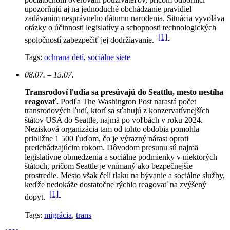
upozorňujú aj na jednoduché obchádzanie pravidiel
zadávaním nesprávneho dátumu narodenia. Situácia vyvoláva
otázky o účinnosti legislatívy a schopnosti technologických
[1]
spoločností zabezpečiť jej dodržiavanie.
Tags:
ochrana detí
,
sociálne siete
08.07. – 15.07.
Transrodoví ľudia sa presúvajú do Seattlu, mesto nestíha
reagovať.
Podľa The Washington Post narastá počet
transrodových ľudí, ktorí sa sťahujú z konzervatívnejších
štátov USA do Seattle, najmä po voľbách v roku 2024.
Nezisková organizácia tam od tohto obdobia pomohla
približne 1 500 ľuďom, čo je výrazný nárast oproti
predchádzajúcim rokom.
Dôvodom presunu sú najmä
legislatívne obmedzenia a sociálne podmienky v niektorých
štátoch, pričom Seattle je vnímaný ako bezpečnejšie
prostredie. Mesto však čelí tlaku na bývanie a sociálne služby,
keďže nedokáže dostatočne rýchlo reagovať na zvýšený
[1]
dopyt.
Tags:
migrácia
,
trans