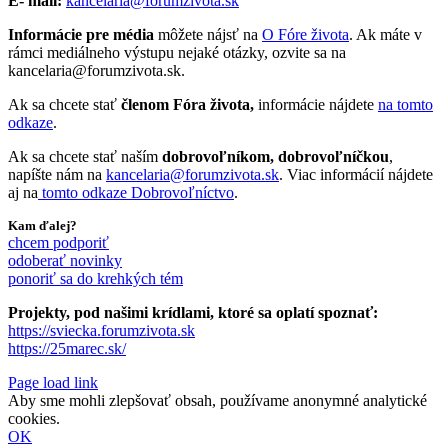
E- mail:
kancelaria@forumzivota.sk
Informácie pre média
môžete nájsť na
O Fóre života
. Ak máte v
rámci mediálneho výstupu nejaké otázky, ozvite sa na
kancelaria@forumzivota.sk.
Ak sa chcete stať
členom Fóra života,
informácie nájdete
na tomto
odkaze
.
Ak sa chcete stať naším
dobrovoľníkom, dobrovoľníčkou
,
napíšte nám na
kancelaria@forumzivota.sk
. Viac informácií nájdete
aj na
tomto odkaze Dobrovoľníctvo
.
Kam ďalej?
chcem podporiť
odoberať novinky
ponoriť sa do krehkých tém
Projekty, pod našimi krídlami, ktoré sa oplatí spoznať:
https://sviecka.forumzivota.sk
https://25marec.sk/
Page load link
Aby sme mohli zlepšovať obsah, používame anonymné analytické
cookies.
OK