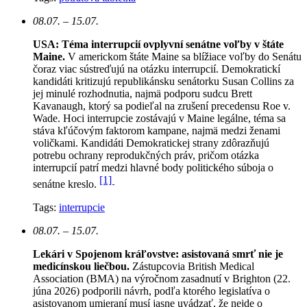
08.07. – 15.07.
USA: Téma interrupcií ovplyvní senátne voľby v štáte
Maine.
V americkom štáte Maine sa blížiace voľby do Senátu
čoraz viac sústreďujú na otázku interrupcií. Demokratickí
kandidáti kritizujú republikánsku senátorku Susan Collins za
jej minulé rozhodnutia, najmä podporu sudcu Brett
Kavanaugh, ktorý sa podieľal na zrušení precedensu Roe v.
Wade. Hoci interrupcie zostávajú v Maine legálne, téma sa
stáva kľúčovým faktorom kampane, najmä medzi ženami
voličkami. Kandidáti Demokratickej strany zdôrazňujú
potrebu ochrany reprodukčných práv, pričom otázka
interrupcií patrí medzi hlavné body politického súboja o
[1]
senátne kreslo.
Tags:
interrupcie
08.07. – 15.07.
Lekári v Spojenom kráľovstve: asistovaná smrť nie je
medicínskou liečbou.
Zástupcovia British Medical
Association (BMA) na výročnom zasadnutí v Brighton (22.
júna 2026) podporili návrh, podľa ktorého legislatíva o
asistovanom umieraní musí jasne uvádzať, že nejde o