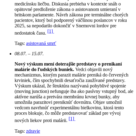
medicínsku liečbu. Diskusia prebieha v kontexte snáh o
opätovné predloženie zákona o asistovanom umieraní v
britskom parlamente. Návrh zákona pre terminálne chorých
pacientov, ktorý bol podporený väčšinou poslancov v roku
2025, sa nepodarilo dokončiť v Snemovni lordov pre
[1]
nedostatok času.
Tags:
asistovaná smrť
08.07. – 15.07.
Nový výskum mení doterajšie predstavy o prenikaní
malárie do ľudských buniek.
Vedci objavili nový
mechanizmus, ktorým parazit malárie preniká do červených
krviniek, čím spochybnili desaťročia zaužívané predstavy.
Výskum ukázal, že štruktúra nazývaná pohyblivé spojenie
(moving junction) nefunguje iba ako pasívny vstupný bod, ale
aktívne narúša a pretvára membránu krvnej bunky, aby
umožnila parazitovi preniknúť dovnútra. Objav umožnil
vedcom navrhnúť experimentálnu bielkovinu, ktorá tento
proces blokuje, čo môže predstavovať základ pre vývoj
[1]
nových liekov proti malárii.
Tags:
zdravie