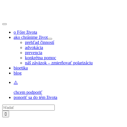
Skip
to
content
Toggle
Navigation
o Fóre života
ako chránime život
prehľad činností
advokácia
prevencia
konkrétna pomoc
náš záväzok – zmierňovať polarizáciu
bioetika
blog
chcem podporiť
ponoriť sa do tém života
Hľadať: