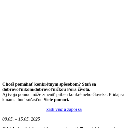
Chceš pomáhať konkrétnym spôsobom? Staň sa
dobrovoľníkom/dobrovoľníčkou Fóra života.
Aj tvoja pomoc môže zmeniť príbeh konkrétneho človeka. Pridaj sa
k nám a buď súčasťou
Siete pomoci.
Zisti viac a zapoj sa
08.05. – 15.05. 2025