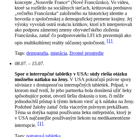
koncepte „Nouvelle France“ (Nové Francúzsko). Vo videu,
ktoré sa rozšírilo na sociálnych sieťach, kritizovala predstavu
„večného Francúzska“ založeného na historickej identite a
hovorila o spoločenskej a demografickej premene krajiny. Jej
výroky vyvolali ostrú reakciu kritikov, ktorí ich interpretovali
ako podporu zámernej zmeny obyvateľského zloženia
Francúzska, zatiaľ čo podporovatelia LFI ich prezentujú ako
[1]
opis multikultúrnej reality súčasnej spoločnosti.
Tags:
demografia
,
migrácia
,
životné prostredie
08.07. – 15.07.
Spor o interrupčné tabletky v USA: súdy riešia otázku
možného nátlaku na ženy.
V USA pokračujú právne spory
súvisiace s dostupnosťou interrupčných tabletiek. Prípad, v
ktorom muž tvrdí, že jeho partnerka bola donútená užiť lieky
spôsobujúce potrat, otvoril širšiu diskusiu o tom, či môže
jednoduchší prístup k týmto liekom viesť aj k nátlaku na ženy.
Podobné žaloby zatiaľ čelia viacerým právnym prekážkam.
Téma sa dotýka najmä používania lieku mifepristón, ktorý je
v USA najčastejšie používaným liekom na medikamentózne
[1]
interrupcie.
Tags:
potratová tabletka