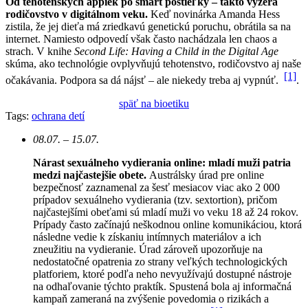
Od tehotenských appiek po smart postieľky – takto vyzerá
rodičovstvo v digitálnom veku.
Keď novinárka Amanda Hess
zistila, že jej dieťa má zriedkavú genetickú poruchu, obrátila sa na
internet. Namiesto odpovedí však často nachádzala len chaos a
strach. V knihe
Second Life: Having a Child in the Digital Age
skúma, ako technológie ovplyvňujú tehotenstvo, rodičovstvo aj naše
[1]
očakávania. Podpora sa dá nájsť – ale niekedy treba aj vypnúť.
.
späť na bioetiku
Tags:
ochrana detí
08.07. – 15.07.
Nárast sexuálneho vydierania online: mladí muži patria
medzi najčastejšie obete.
Austrálsky úrad pre online
bezpečnosť zaznamenal za šesť mesiacov viac ako 2 000
prípadov sexuálneho vydierania (tzv. sextortion), pričom
najčastejšími obeťami sú mladí muži vo veku 18 až 24 rokov.
Prípady často začínajú neškodnou online komunikáciou, ktorá
následne vedie k získaniu intímnych materiálov a ich
zneužitiu na vydieranie. Úrad zároveň upozorňuje na
nedostatočné opatrenia zo strany veľkých technologických
platforiem, ktoré podľa neho nevyužívajú dostupné nástroje
na odhaľovanie týchto praktík. Spustená bola aj informačná
kampaň zameraná na zvýšenie povedomia o rizikách a