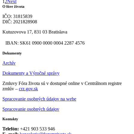
1
2
Next
O fóre života
IČO: 31815839
DIČ: 2021828908
Kutuzovova 17, 831 03 Bratislava
IBAN: SK61 0900 0000 0004 2287 4576
Dokumenty
Archív
Dokumenty a Výročné správy
Zmluvy Fóra života sú v dostupné online v Centrálnom registre
zmlúv –
crz.gov.sk
Spracovanie osobných údajov na webe
Spracovanie osobných údajov
Kontakty
Telefón:
+421 903 533 946