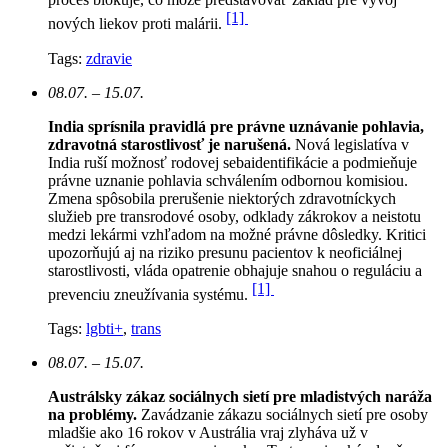
[1]
nových liekov proti malárii.
Tags:
zdravie
08.07. – 15.07.
India sprísnila pravidlá pre právne uznávanie pohlavia,
zdravotná starostlivosť je narušená.
N
ová legislatíva v
India ruší možnosť rodovej sebaidentifikácie a podmieňuje
právne uznanie pohlavia schválením odbornou komisiou.
Zmena spôsobila prerušenie niektorých zdravotníckych
služieb pre transrodové osoby, odklady zákrokov a neistotu
medzi lekármi vzhľadom na možné právne dôsledky. Kritici
upozorňujú aj na riziko presunu pacientov k neoficiálnej
starostlivosti, vláda opatrenie obhajuje snahou o reguláciu a
[1]
prevenciu zneužívania systému.
Tags:
lgbti+
,
trans
08.07. – 15.07.
Austrálsky zákaz sociálnych sietí pre mladistvých naráža
na problémy.
Zavádzanie zákazu sociálnych sietí pre osoby
mladšie ako 16 rokov v Austrália vraj zlyháva už v