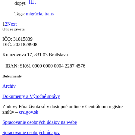
[1]
dopyt.
Tags:
migrácia
,
trans
1
2
Next
O fóre života
IČO: 31815839
DIČ: 2021828908
Kutuzovova 17, 831 03 Bratislava
IBAN: SK61 0900 0000 0004 2287 4576
Dokumenty
Archív
Dokumenty a Výročné správy
Zmluvy Fóra života sú v dostupné online v Centrálnom registre
zmlúv –
crz.gov.sk
Spracovanie osobných údajov na webe
Spracovanie osobných údajov