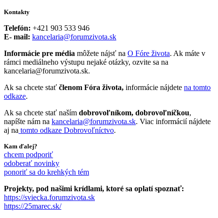
Kontakty
Telefón:
+421 903 533 946
E- mail:
kancelaria@forumzivota.sk
Informácie pre média
môžete nájsť na
O Fóre života
. Ak máte v
rámci mediálneho výstupu nejaké otázky, ozvite sa na
kancelaria@forumzivota.sk.
Ak sa chcete stať
členom Fóra života,
informácie nájdete
na tomto
odkaze
.
Ak sa chcete stať naším
dobrovoľníkom, dobrovoľníčkou
,
napíšte nám na
kancelaria@forumzivota.sk
. Viac informácií nájdete
aj na
tomto odkaze Dobrovoľníctvo
.
Kam ďalej?
chcem podporiť
odoberať novinky
ponoriť sa do krehkých tém
Projekty, pod našimi krídlami, ktoré sa oplatí spoznať:
https://sviecka.forumzivota.sk
https://25marec.sk/