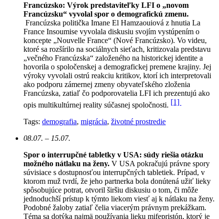
Francúzsko: Výrok predstaviteľky LFI o „novom
Francúzsku“ vyvolal spor o demografickú zmenu.
Francúzska politička Imane El Hamzaouiová z hnutia La
France Insoumise vyvolala diskusiu svojím vystúpením o
koncepte „Nouvelle France“ (Nové Francúzsko). Vo videu,
ktoré sa rozšírilo na sociálnych sieťach, kritizovala predstavu
„večného Francúzska“ založeného na historickej identite a
hovorila o spoločenskej a demografickej premene krajiny. Jej
výroky vyvolali ostrú reakciu kritikov, ktorí ich interpretovali
ako podporu zámernej zmeny obyvateľského zloženia
Francúzska, zatiaľ čo podporovatelia LFI ich prezentujú ako
[1]
opis multikultúrnej reality súčasnej spoločnosti.
Tags:
demografia
,
migrácia
,
životné prostredie
08.07. – 15.07.
Spor o interrupčné tabletky v USA: súdy riešia otázku
možného nátlaku na ženy.
V USA pokračujú právne spory
súvisiace s dostupnosťou interrupčných tabletiek. Prípad, v
ktorom muž tvrdí, že jeho partnerka bola donútená užiť lieky
spôsobujúce potrat, otvoril širšiu diskusiu o tom, či môže
jednoduchší prístup k týmto liekom viesť aj k nátlaku na ženy.
Podobné žaloby zatiaľ čelia viacerým právnym prekážkam.
Téma sa dotýka najmä používania lieku mifepristón, ktorý je