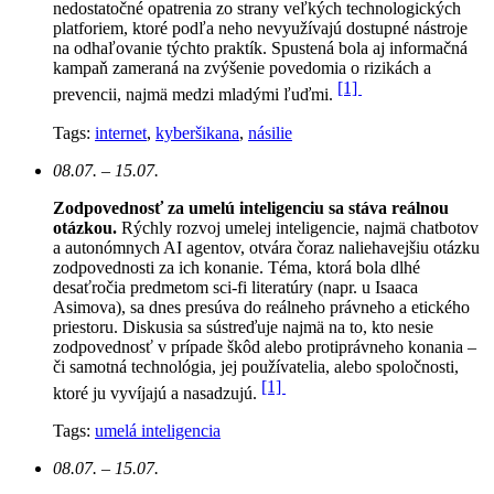
nedostatočné opatrenia zo strany veľkých technologických
platforiem, ktoré podľa neho nevyužívajú dostupné nástroje
na odhaľovanie týchto praktík. Spustená bola aj informačná
kampaň zameraná na zvýšenie povedomia o rizikách a
[1]
prevencii, najmä medzi mladými ľuďmi.
Tags:
internet
,
kyberšikana
,
násilie
08.07. – 15.07.
Zodpovednosť za umelú inteligenciu sa stáva reálnou
otázkou.
Rýchly rozvoj umelej inteligencie, najmä chatbotov
a autonómnych AI agentov, otvára čoraz naliehavejšiu otázku
zodpovednosti za ich konanie. Téma, ktorá bola dlhé
desaťročia predmetom sci-fi literatúry (napr. u Isaaca
Asimova), sa dnes presúva do reálneho právneho a etického
priestoru. Diskusia sa sústreďuje najmä na to, kto nesie
zodpovednosť v prípade škôd alebo protiprávneho konania –
či samotná technológia, jej používatelia, alebo spoločnosti,
[1]
ktoré ju vyvíjajú a nasadzujú.
Tags:
umelá inteligencia
08.07. – 15.07.