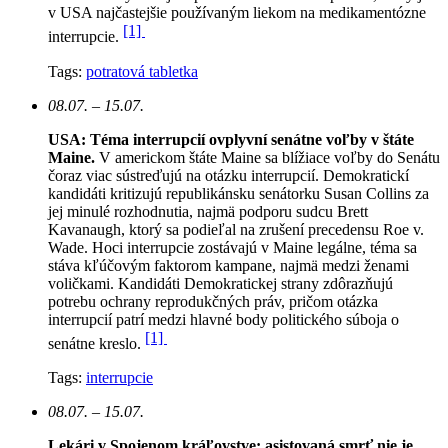
v USA najčastejšie používaným liekom na medikamentózne
[1]
interrupcie.
Tags:
potratová tabletka
08.07. – 15.07.
USA: Téma interrupcií ovplyvní senátne voľby v štáte
Maine.
V americkom štáte Maine sa blížiace voľby do Senátu
čoraz viac sústreďujú na otázku interrupcií. Demokratickí
kandidáti kritizujú republikánsku senátorku Susan Collins za
jej minulé rozhodnutia, najmä podporu sudcu Brett
Kavanaugh, ktorý sa podieľal na zrušení precedensu Roe v.
Wade. Hoci interrupcie zostávajú v Maine legálne, téma sa
stáva kľúčovým faktorom kampane, najmä medzi ženami
voličkami. Kandidáti Demokratickej strany zdôrazňujú
potrebu ochrany reprodukčných práv, pričom otázka
interrupcií patrí medzi hlavné body politického súboja o
[1]
senátne kreslo.
Tags:
interrupcie
08.07. – 15.07.
Lekári v Spojenom kráľovstve: asistovaná smrť nie je