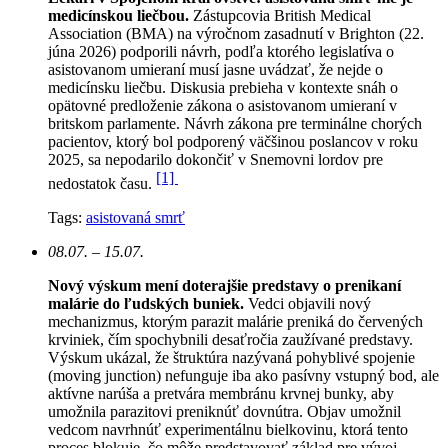
medicínskou liečbou.
Zástupcovia British Medical
Association (BMA) na výročnom zasadnutí v Brighton (22.
júna 2026) podporili návrh, podľa ktorého legislatíva o
asistovanom umieraní musí jasne uvádzať, že nejde o
medicínsku liečbu. Diskusia prebieha v kontexte snáh o
opätovné predloženie zákona o asistovanom umieraní v
britskom parlamente. Návrh zákona pre terminálne chorých
pacientov, ktorý bol podporený väčšinou poslancov v roku
2025, sa nepodarilo dokončiť v Snemovni lordov pre
[1]
nedostatok času.
Tags:
asistovaná smrť
08.07. – 15.07.
Nový výskum mení doterajšie predstavy o prenikaní
malárie do ľudských buniek.
Vedci objavili nový
mechanizmus, ktorým parazit malárie preniká do červených
krviniek, čím spochybnili desaťročia zaužívané predstavy.
Výskum ukázal, že štruktúra nazývaná pohyblivé spojenie
(moving junction) nefunguje iba ako pasívny vstupný bod, ale
aktívne narúša a pretvára membránu krvnej bunky, aby
umožnila parazitovi preniknúť dovnútra. Objav umožnil
vedcom navrhnúť experimentálnu bielkovinu, ktorá tento
proces blokuje, čo môže predstavovať základ pre vývoj