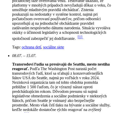
počiatočnej fáze overovania veku. Testovanie ukázalo, že
platformy v mnohých prípadoch nevyžadujú dôkaz o veku, čo
umožňuje mladistvým pravidlá obchádzať. Zistenia
poukazujú na nedostatky v systéme kontrol, najmä pri
počiatočnom overovaní používateľov, pričom odborníci
upozorňujú aj na jednoduché obchádzanie pravidiel
zadávaním nesprávneho dátumu narodenia. Situácia vyvoláva
otázky o účinnosti legislatívy a schopnosti technologických
[1]
spoločností zabezpečiť jej dodržiavanie.
Tags:
ochrana detí
,
sociálne siete
08.07. – 15.07.
Transrodoví ľudia sa presúvajú do Seattlu, mesto nestíha
reagovať.
Podľa The Washington Post narastá počet
transrodových ľudí, ktorí sa sťahujú z konzervatívnejších
štátov USA do Seattle, najmä po voľbách v roku 2024.
Nezisková organizácia tam od tohto obdobia pomohla
približne 1 500 ľuďom, čo je výrazný nárast oproti
predchádzajúcim rokom.
Dôvodom presunu sú najmä
legislatívne obmedzenia a sociálne podmienky v niektorých
štátoch, pričom Seattle je vnímaný ako bezpečnejšie
prostredie. Mesto však čelí tlaku na bývanie a sociálne služby,
keďže nedokáže dostatočne rýchlo reagovať na zvýšený