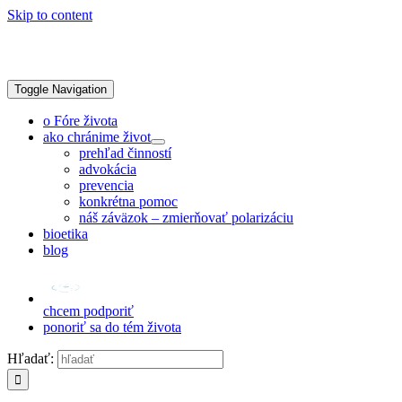
Skip to content
Toggle Navigation
o Fóre života
ako chránime život
prehľad činností
advokácia
prevencia
konkrétna pomoc
náš záväzok – zmierňovať polarizáciu
bioetika
blog
chcem podporiť
ponoriť sa do tém života
Hľadať: