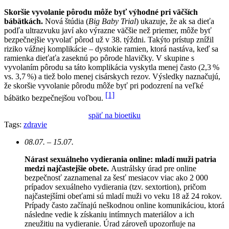
Skoršie vyvolanie pôrodu môže byť výhodné pri väčších
bábätkách.
Nová štúdia (
Big Baby Trial
) ukazuje, že ak sa dieťa
podľa ultrazvuku javí ako výrazne väčšie než priemer, môže byť
bezpečnejšie vyvolať pôrod už v 38. týždni. Takýto prístup znížil
riziko vážnej komplikácie – dystokie ramien, ktorá nastáva, keď sa
ramienka dieťaťa zaseknú po pôrode hlavičky. V skupine s
vyvolaním pôrodu sa táto komplikácia vyskytla menej často (2,3 %
vs. 3,7 %) a tiež bolo menej cisárskych rezov. Výsledky naznačujú,
že skoršie vyvolanie pôrodu môže byť pri podozrení na veľké
[1]
bábätko bezpečnejšou voľbou.
späť na bioetiku
Tags:
zdravie
08.07. – 15.07.
Nárast sexuálneho vydierania online: mladí muži patria
medzi najčastejšie obete.
Austrálsky úrad pre online
bezpečnosť zaznamenal za šesť mesiacov viac ako 2 000
prípadov sexuálneho vydierania (tzv. sextortion), pričom
najčastejšími obeťami sú mladí muži vo veku 18 až 24 rokov.
Prípady často začínajú neškodnou online komunikáciou, ktorá
následne vedie k získaniu intímnych materiálov a ich
zneužitiu na vydieranie. Úrad zároveň upozorňuje na