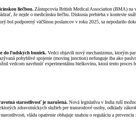
icínskou liečbou.
Zástupcovia British Medical Association (BMA) na v
vádzať, že nejde o medicínsku liečbu. Diskusia prebieha v kontexte sn
torý bol podporený väčšinou poslancov v roku 2025, sa nepodarilo do
ie do ľudských buniek.
Vedci objavili nový mechanizmus, ktorým para
azývaná pohyblivé spojenie (moving junction) nefunguje iba ako pasív
žnil vedcom navrhnúť experimentálnu bielkovinu, ktorá tento proces b
ravotná starostlivosť je narušená.
N
ová legislatíva v India ruší mož
ektorých zdravotníckych služieb pre transrodové osoby, odklady zákr
j starostlivosti, vláda opatrenie obhajuje snahou o reguláciu a prevenci