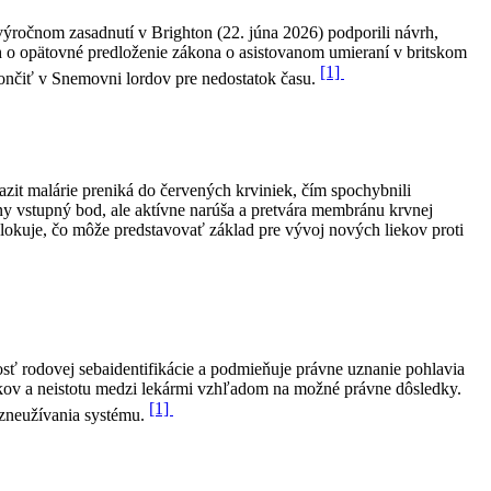
ýročnom zasadnutí v Brighton (22. júna 2026) podporili návrh,
áh o opätovné predloženie zákona o asistovanom umieraní v britskom
[1]
končiť v Snemovni lordov pre nedostatok času.
zit malárie preniká do červených krviniek, čím spochybnili
ny vstupný bod, ale aktívne narúša a pretvára membránu krvnej
lokuje, čo môže predstavovať základ pre vývoj nových liekov proti
nosť rodovej sebaidentifikácie a podmieňuje právne uznanie pohlavia
okov a neistotu medzi lekármi vzhľadom na možné právne dôsledky.
[1]
u zneužívania systému.