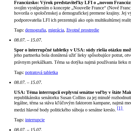
Francúzsko: Výrok predstaviteľky LFI o „novom Francúz
svojím vystúpením o koncepte „Nouvelle France“ (Nové Francúzsk
hovorila o spoločenskej a demografickej premene krajiny. Jej v
podporovatelia LFI ich prezentujú ako opis multikultúrnej reali
Tags:
demografia
,
migrácia
,
životné prostredie
08.07. – 15.07.
Spor o interrupčné tabletky v USA: súdy riešia otázku mo
jeho partnerka bola donútená užiť lieky spôsobujúce potrat, otv
právnym prekážkam. Téma sa dotýka najmä používania lieku mi
Tags:
potratová tabletka
08.07. – 15.07.
USA: Téma interrupcií ovplyvní senátne voľby v štáte Mai
republikánsku senátorku Susan Collins za jej minulé rozhodnut
legálne, téma sa stáva kľúčovým faktorom kampane, najmä medz
[1]
medzi hlavné body politického súboja o senátne kreslo.
Tags:
interrupcie
08.07. – 15.07.