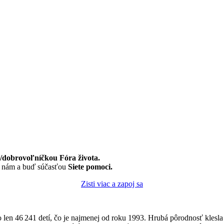
dobrovoľníčkou Fóra života.
k nám a buď súčasťou
Siete pomoci.
Zisti viac a zapoj sa
o len 46 241 detí, čo je najmenej od roku 1993. Hrubá pôrodnosť klesl