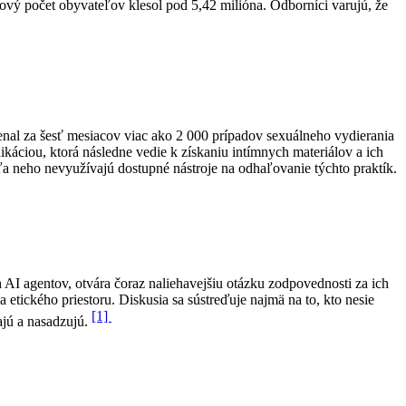
ový počet obyvateľov klesol pod 5,42 milióna. Odborníci varujú, že
nal za šesť mesiacov viac ako 2 000 prípadov sexuálneho vydierania
káciou, ktorá následne vedie k získaniu intímnych materiálov a ich
ľa neho nevyužívajú dostupné nástroje na odhaľovanie týchto praktík.
AI agentov, otvára čoraz naliehavejšiu otázku zodpovednosti za ich
 etického priestoru. Diskusia sa sústreďuje najmä na to, kto nesie
[1]
ajú a nasadzujú.