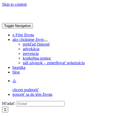
Skip to content
Toggle Navigation
o Fóre života
ako chránime život
prehľad činností
advokácia
prevencia
konkrétna pomoc
náš záväzok – zmierňovať polarizáciu
bioetika
blog
chcem podporiť
ponoriť sa do tém života
Hľadať: