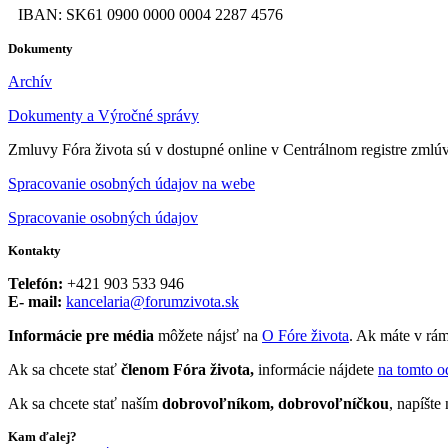
IBAN: SK61 0900 0000 0004 2287 4576
Dokumenty
Archív
Dokumenty a Výročné správy
Zmluvy Fóra života sú v dostupné online v Centrálnom registre zmlú
Spracovanie osobných údajov na webe
Spracovanie osobných údajov
Kontakty
Telefón:
+421 903 533 946
E- mail:
kancelaria@forumzivota.sk
Informácie pre média
môžete nájsť na
O Fóre života
. Ak máte v rám
Ak sa chcete stať
členom Fóra života,
informácie nájdete
na tomto o
Ak sa chcete stať naším
dobrovoľníkom, dobrovoľníčkou
, napíšt
Kam ďalej?