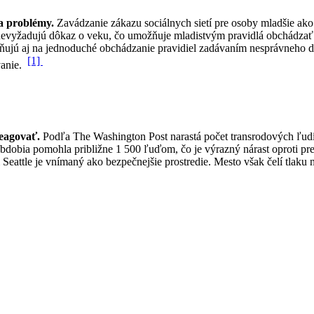
na problémy.
Zavádzanie zákazu sociálnych sietí pre osoby mladšie ako 
evyžadujú dôkaz o veku, čo umožňuje mladistvým pravidlá obchádzať. 
ujú aj na jednoduché obchádzanie pravidiel zadávaním nesprávneho dát
[1]
vanie.
reagovať.
Podľa The Washington Post narastá počet transrodových ľudí,
obdobia pomohla približne 1 500 ľuďom, čo je výrazný nárast oproti 
Seattle je vnímaný ako bezpečnejšie prostredie. Mesto však čelí tlaku 