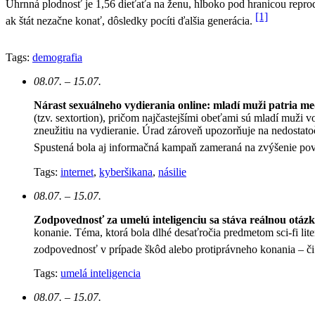
Úhrnná plodnosť je 1,56 dieťaťa na ženu, hlboko pod hranicou reprod
[1]
ak štát nezačne konať, dôsledky pocíti ďalšia generácia.
Tags:
demografia
08.07. – 15.07.
Nárast sexuálneho vydierania online: mladí muži patria med
(tzv. sextortion), pričom najčastejšími obeťami sú mladí muži 
zneužitiu na vydieranie. Úrad zároveň upozorňuje na nedostato
Spustená bola aj informačná kampaň zameraná na zvýšenie po
Tags:
internet
,
kyberšikana
,
násilie
08.07. – 15.07.
Zodpovednosť za umelú inteligenciu sa stáva reálnou otáz
konanie. Téma, ktorá bola dlhé desaťročia predmetom sci-fi lite
zodpovednosť v prípade škôd alebo protiprávneho konania – či s
Tags:
umelá inteligencia
08.07. – 15.07.