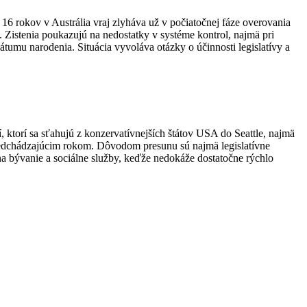
16 rokov v Austrália vraj zlyháva už v počiatočnej fáze overovania
Zistenia poukazujú na nedostatky v systéme kontrol, najmä pri
umu narodenia. Situácia vyvoláva otázky o účinnosti legislatívy a
 ktorí sa sťahujú z konzervatívnejších štátov USA do Seattle, najmä
predchádzajúcim rokom.
Dôvodom presunu sú najmä legislatívne
na bývanie a sociálne služby, keďže nedokáže dostatočne rýchlo