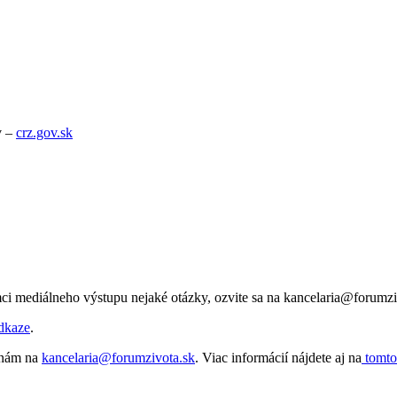
v –
crz.gov.sk
ci mediálneho výstupu nejaké otázky, ozvite sa na kancelaria@forumzi
dkaze
.
e nám na
kancelaria@forumzivota.sk
. Viac informácií nájdete aj na
tomto