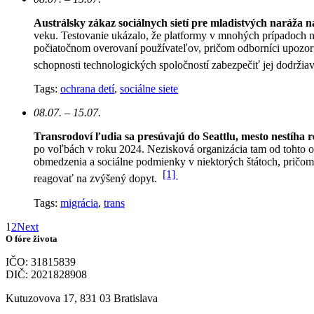
Austrálsky zákaz sociálnych sietí pre mladistvých naráža 
veku. Testovanie ukázalo, že platformy v mnohých prípadoch n
počiatočnom overovaní používateľov, pričom odborníci upozorň
schopnosti technologických spoločností zabezpečiť jej dodržia
Tags:
ochrana detí
,
sociálne siete
08.07. – 15.07.
Transrodoví ľudia sa presúvajú do Seattlu, mesto nestíha 
po voľbách v roku 2024. Nezisková organizácia tam od tohto 
obmedzenia a sociálne podmienky v niektorých štátoch, pričom 
[1]
reagovať na zvýšený dopyt.
Tags:
migrácia
,
trans
1
2
Next
O fóre života
IČO: 31815839
DIČ: 2021828908
Kutuzovova 17, 831 03 Bratislava