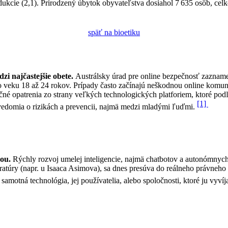
ukcie (2,1). Prirodzený úbytok obyvateľstva dosiahol 7 635 osôb, celk
späť na bioetiku
zi najčastejšie obete.
Austrálsky úrad pre online bezpečnosť zazname
vo veku 18 až 24 rokov. Prípady často začínajú neškodnou online komuni
čné opatrenia zo strany veľkých technologických platforiem, ktoré pod
[1]
vedomia o rizikách a prevencii, najmä medzi mladými ľuďmi.
kou.
Rýchly rozvoj umelej inteligencie, najmä chatbotov a autonómnych 
ratúry (napr. u Isaaca Asimova), sa dnes presúva do reálneho právneho a
amotná technológia, jej používatelia, alebo spoločnosti, ktoré ju vyvíj