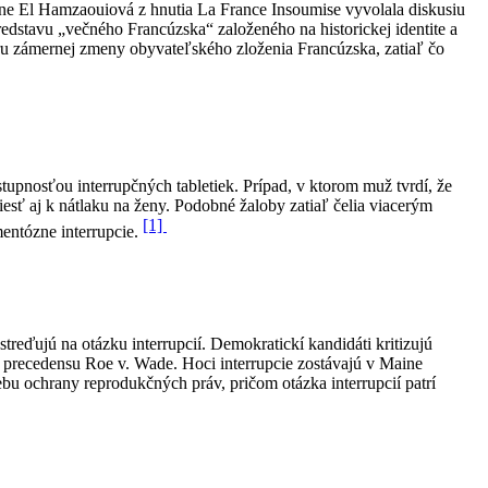
ne El Hamzaouiová z hnutia La France Insoumise vyvolala diskusiu
redstavu „večného Francúzska“ založeného na historickej identite a
poru zámernej zmeny obyvateľského zloženia Francúzska, zatiaľ čo
upnosťou interrupčných tabletiek. Prípad, v ktorom muž tvrdí, že
viesť aj k nátlaku na ženy. Podobné žaloby zatiaľ čelia viacerým
[1]
entózne interrupcie.
treďujú na otázku interrupcií. Demokratickí kandidáti kritizujú
í precedensu Roe v. Wade. Hoci interrupcie zostávajú v Maine
u ochrany reprodukčných práv, pričom otázka interrupcií patrí