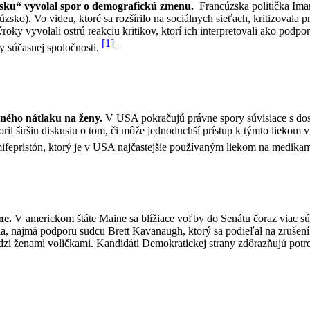
sku“ vyvolal spor o demografickú zmenu.
Francúzska politička Ima
o). Vo videu, ktoré sa rozšírilo na sociálnych sieťach, kritizovala p
ýroky vyvolali ostrú reakciu kritikov, ktorí ich interpretovali ako pod
[1]
ty súčasnej spoločnosti.
žného nátlaku na ženy.
V USA pokračujú právne spory súvisiace s dost
oril širšiu diskusiu o tom, či môže jednoduchší prístup k týmto liekom 
fepristón, ktorý je v USA najčastejšie používaným liekom na medikam
ne.
V americkom štáte Maine sa blížiace voľby do Senátu čoraz viac sús
ia, najmä podporu sudcu Brett Kavanaugh, ktorý sa podieľal na zrušen
i ženami voličkami. Kandidáti Demokratickej strany zdôrazňujú potreb