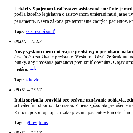
Lekári v Spojenom kráľovstve: asistovaná smrť nie je med
podľa ktorého legislatíva o asistovanom umieraní musí jasne u
parlamente. Návrh zákona pre terminálne chorých pacientov, k
Tags:
asistovaná smrť
08.07. – 15.07.
Nový výskum mení doterajšie predstavy o prenikaní malár
desaťročia zaužívané predstavy. Výskum ukázal, že štruktúra n
bunky, aby umožnila parazitovi preniknúť dovnútra. Objav umo
[1]
malárii.
Tags:
zdravie
08.07. – 15.07.
India sprísnila pravidlá pre právne uznávanie pohlavia, zd
schválením odbornou komisiou. Zmena spôsobila prerušenie ni
Kritici upozorňujú aj na riziko presunu pacientov k neoficiálne
Tags:
lgbti+
,
trans
08.07. – 15.07.