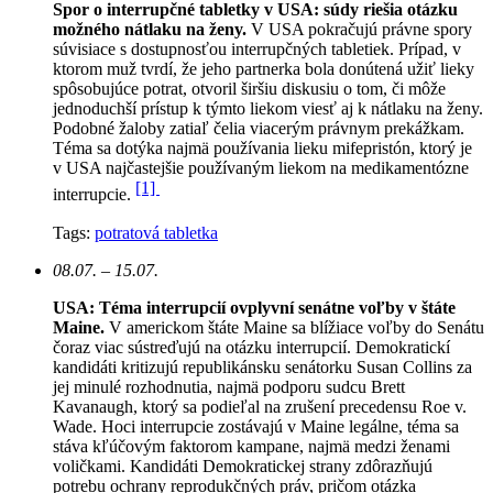
Spor o interrupčné tabletky v USA: súdy riešia otázku
možného nátlaku na ženy.
V USA pokračujú právne spory
súvisiace s dostupnosťou interrupčných tabletiek. Prípad, v
ktorom muž tvrdí, že jeho partnerka bola donútená užiť lieky
spôsobujúce potrat, otvoril širšiu diskusiu o tom, či môže
jednoduchší prístup k týmto liekom viesť aj k nátlaku na ženy.
Podobné žaloby zatiaľ čelia viacerým právnym prekážkam.
Téma sa dotýka najmä používania lieku mifepristón, ktorý je
v USA najčastejšie používaným liekom na medikamentózne
[1]
interrupcie.
Tags:
potratová tabletka
08.07. – 15.07.
USA: Téma interrupcií ovplyvní senátne voľby v štáte
Maine.
V americkom štáte Maine sa blížiace voľby do Senátu
čoraz viac sústreďujú na otázku interrupcií. Demokratickí
kandidáti kritizujú republikánsku senátorku Susan Collins za
jej minulé rozhodnutia, najmä podporu sudcu Brett
Kavanaugh, ktorý sa podieľal na zrušení precedensu Roe v.
Wade. Hoci interrupcie zostávajú v Maine legálne, téma sa
stáva kľúčovým faktorom kampane, najmä medzi ženami
voličkami. Kandidáti Demokratickej strany zdôrazňujú
potrebu ochrany reprodukčných práv, pričom otázka