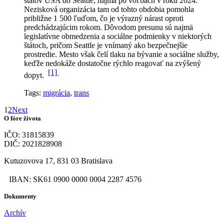
štátov USA do Seattle, najmä po voľbách v roku 2024.
Nezisková organizácia tam od tohto obdobia pomohla
približne 1 500 ľuďom, čo je výrazný nárast oproti
predchádzajúcim rokom.
Dôvodom presunu sú najmä
legislatívne obmedzenia a sociálne podmienky v niektorých
štátoch, pričom Seattle je vnímaný ako bezpečnejšie
prostredie. Mesto však čelí tlaku na bývanie a sociálne služby,
keďže nedokáže dostatočne rýchlo reagovať na zvýšený
[1]
dopyt.
Tags:
migrácia
,
trans
1
2
Next
O fóre života
IČO: 31815839
DIČ: 2021828908
Kutuzovova 17, 831 03 Bratislava
IBAN: SK61 0900 0000 0004 2287 4576
Dokumenty
Archív