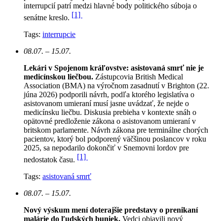
interrupcií patrí medzi hlavné body politického súboja o
[1]
senátne kreslo.
Tags:
interrupcie
08.07. – 15.07.
Lekári v Spojenom kráľovstve: asistovaná smrť nie je
medicínskou liečbou.
Zástupcovia British Medical
Association (BMA) na výročnom zasadnutí v Brighton (22.
júna 2026) podporili návrh, podľa ktorého legislatíva o
asistovanom umieraní musí jasne uvádzať, že nejde o
medicínsku liečbu. Diskusia prebieha v kontexte snáh o
opätovné predloženie zákona o asistovanom umieraní v
britskom parlamente. Návrh zákona pre terminálne chorých
pacientov, ktorý bol podporený väčšinou poslancov v roku
2025, sa nepodarilo dokončiť v Snemovni lordov pre
[1]
nedostatok času.
Tags:
asistovaná smrť
08.07. – 15.07.
Nový výskum mení doterajšie predstavy o prenikaní
malárie do ľudských buniek.
Vedci objavili nový