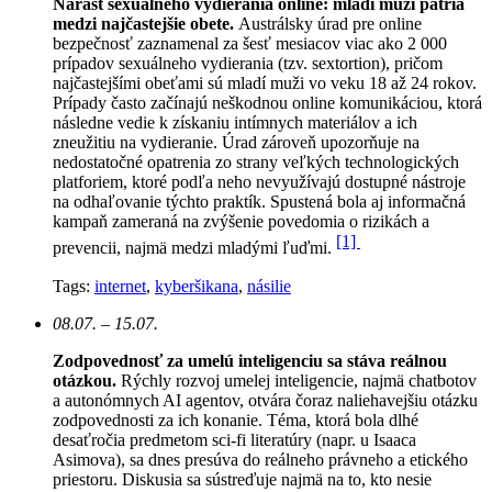
Nárast sexuálneho vydierania online: mladí muži patria
medzi najčastejšie obete.
Austrálsky úrad pre online
bezpečnosť zaznamenal za šesť mesiacov viac ako 2 000
prípadov sexuálneho vydierania (tzv. sextortion), pričom
najčastejšími obeťami sú mladí muži vo veku 18 až 24 rokov.
Prípady často začínajú neškodnou online komunikáciou, ktorá
následne vedie k získaniu intímnych materiálov a ich
zneužitiu na vydieranie. Úrad zároveň upozorňuje na
nedostatočné opatrenia zo strany veľkých technologických
platforiem, ktoré podľa neho nevyužívajú dostupné nástroje
na odhaľovanie týchto praktík. Spustená bola aj informačná
kampaň zameraná na zvýšenie povedomia o rizikách a
[1]
prevencii, najmä medzi mladými ľuďmi.
Tags:
internet
,
kyberšikana
,
násilie
08.07. – 15.07.
Zodpovednosť za umelú inteligenciu sa stáva reálnou
otázkou.
Rýchly rozvoj umelej inteligencie, najmä chatbotov
a autonómnych AI agentov, otvára čoraz naliehavejšiu otázku
zodpovednosti za ich konanie. Téma, ktorá bola dlhé
desaťročia predmetom sci-fi literatúry (napr. u Isaaca
Asimova), sa dnes presúva do reálneho právneho a etického
priestoru. Diskusia sa sústreďuje najmä na to, kto nesie