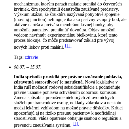
mechanizmus, ktorým parazit malárie preniká do červených
krviniek, čím spochybnili desaťročia zaužívané predstavy.
Výskum ukázal, že štruktúra nazývaná pohyblivé spojenie
(moving junction) nefunguje iba ako pasívny vstupný bod, ale
aktívne narúša a pretvára membránu krvnej bunky, aby
umožnila parazitovi preniknúť dovnútra. Objav umožnil
vedcom navrhnúť experimentálnu bielkovinu, ktorá tento
proces blokuje, čo môže predstavovať základ pre vývoj
[1]
nových liekov proti malárii.
Tags:
zdravie
08.07. – 15.07.
India sprísnila pravidlá pre právne uznávanie pohlavia,
zdravotná starostlivosť je narušená.
N
ová legislatíva v
India ruší možnosť rodovej sebaidentifikácie a podmieňuje
právne uznanie pohlavia schválením odbornou komisiou.
Zmena spôsobila prerušenie niektorých zdravotníckych
služieb pre transrodové osoby, odklady zákrokov a neistotu
medzi lekármi vzhľadom na možné právne dôsledky. Kritici
upozorňujú aj na riziko presunu pacientov k neoficiálnej
starostlivosti, vláda opatrenie obhajuje snahou o reguláciu a
[1]
prevenciu zneužívania systému.