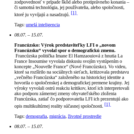
zodpovednosť v prípade škôd alebo protiprávneho konania –
či samotná technológia, jej používatelia, alebo spoločnosti,
[1]
ktoré ju vyvíjajú a nasadzujú.
Tags:
umelá inteligencia
08.07. – 15.07.
Francúzsko: Výrok predstaviteľky LFI o „novom
Francúzsku“ vyvolal spor o demografickú zmenu.
Francúzska politička Imane El Hamzaouiová z hnutia La
France Insoumise vyvolala diskusiu svojím vystúpením o
koncepte „Nouvelle France“ (Nové Francúzsko). Vo videu,
ktoré sa rozšírilo na sociálnych sieťach, kritizovala predstavu
„večného Francúzska“ založeného na historickej identite a
hovorila o spoločenskej a demografickej premene krajiny. Jej
výroky vyvolali ostrú reakciu kritikov, ktorí ich interpretovali
ako podporu zámernej zmeny obyvateľského zloženia
Francúzska, zatiaľ čo podporovatelia LFI ich prezentujú ako
[1]
opis multikultúrnej reality súčasnej spoločnosti.
Tags:
demografia
,
migrácia
,
životné prostredie
08.07. – 15.07.