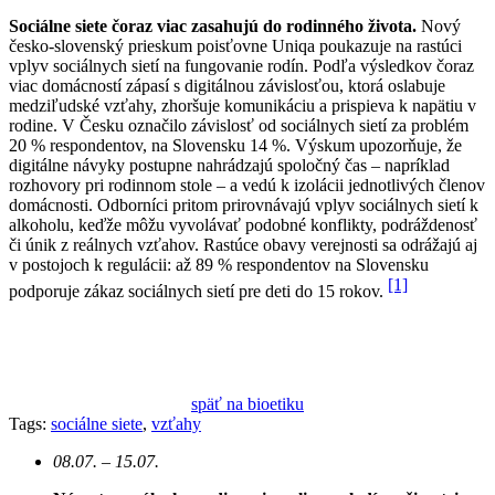
Sociálne siete čoraz viac zasahujú do rodinného života.
Nový
česko-slovenský prieskum poisťovne Uniqa poukazuje na rastúci
vplyv sociálnych sietí na fungovanie rodín. Podľa výsledkov čoraz
viac domácností zápasí s digitálnou závislosťou, ktorá oslabuje
medziľudské vzťahy, zhoršuje komunikáciu a prispieva k napätiu v
rodine. V Česku označilo závislosť od sociálnych sietí za problém
20 % respondentov, na Slovensku 14 %. Výskum upozorňuje, že
digitálne návyky postupne nahrádzajú spoločný čas – napríklad
rozhovory pri rodinnom stole – a vedú k izolácii jednotlivých členov
domácnosti. Odborníci pritom prirovnávajú vplyv sociálnych sietí k
alkoholu, keďže môžu vyvolávať podobné konflikty, podráždenosť
či únik z reálnych vzťahov. Rastúce obavy verejnosti sa odrážajú aj
v postojoch k regulácii: až 89 % respondentov na Slovensku
[1]
podporuje zákaz sociálnych sietí pre deti do 15 rokov.
späť na bioetiku
Tags:
sociálne siete
,
vzťahy
08.07. – 15.07.