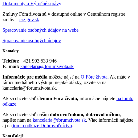
Dokumenty a Výročné správy
Zmluvy Fóra života sú v dostupné online v Centrálnom registre
zmlúv –
crz.gov.sk
Spracovanie osobných údajov na webe
Spracovanie osobných údajov
Kontakty
Telefón:
+421 903 533 946
E- mail:
kancelaria@forumzivota.sk
Informácie pre média
môžete nájsť na
O Fóre života
. Ak máte v
rámci mediálneho výstupu nejaké otázky, ozvite sa na
kancelaria@forumzivota.sk.
Ak sa chcete stať
členom Fóra života,
informácie nájdete
na tomto
odkaze
.
Ak sa chcete stať naším
dobrovoľníkom, dobrovoľníčkou
,
napíšte nám na
kancelaria@forumzivota.sk
. Viac informácií nájdete
aj na
tomto odkaze Dobrovoľníctvo
.
Kam ďalej?