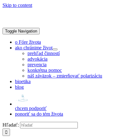
Skip to content
Toggle Navigation
o Fóre života
ako chránime život
prehľad činností
advokácia
prevencia
konkrétna pomoc
náš záväzok – zmierňovať polarizáciu
bioetika
blog
chcem podporiť
ponoriť sa do tém života
Hľadať: