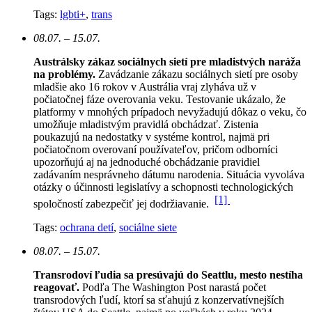
Tags:
lgbti+
,
trans
08.07. – 15.07.
Austrálsky zákaz sociálnych sietí pre mladistvých naráža
na problémy.
Zavádzanie zákazu sociálnych sietí pre osoby
mladšie ako 16 rokov v Austrália vraj zlyháva už v
počiatočnej fáze overovania veku. Testovanie ukázalo, že
platformy v mnohých prípadoch nevyžadujú dôkaz o veku, čo
umožňuje mladistvým pravidlá obchádzať. Zistenia
poukazujú na nedostatky v systéme kontrol, najmä pri
počiatočnom overovaní používateľov, pričom odborníci
upozorňujú aj na jednoduché obchádzanie pravidiel
zadávaním nesprávneho dátumu narodenia. Situácia vyvoláva
otázky o účinnosti legislatívy a schopnosti technologických
[1]
spoločností zabezpečiť jej dodržiavanie.
Tags:
ochrana detí
,
sociálne siete
08.07. – 15.07.
Transrodoví ľudia sa presúvajú do Seattlu, mesto nestíha
reagovať.
Podľa The Washington Post narastá počet
transrodových ľudí, ktorí sa sťahujú z konzervatívnejších