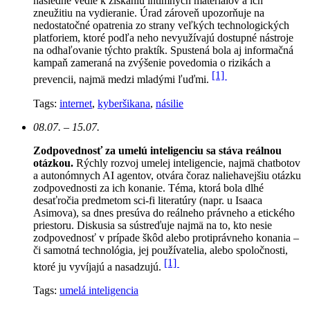
následne vedie k získaniu intímnych materiálov a ich
zneužitiu na vydieranie. Úrad zároveň upozorňuje na
nedostatočné opatrenia zo strany veľkých technologických
platforiem, ktoré podľa neho nevyužívajú dostupné nástroje
na odhaľovanie týchto praktík. Spustená bola aj informačná
kampaň zameraná na zvýšenie povedomia o rizikách a
[1]
prevencii, najmä medzi mladými ľuďmi.
Tags:
internet
,
kyberšikana
,
násilie
08.07. – 15.07.
Zodpovednosť za umelú inteligenciu sa stáva reálnou
otázkou.
Rýchly rozvoj umelej inteligencie, najmä chatbotov
a autonómnych AI agentov, otvára čoraz naliehavejšiu otázku
zodpovednosti za ich konanie. Téma, ktorá bola dlhé
desaťročia predmetom sci-fi literatúry (napr. u Isaaca
Asimova), sa dnes presúva do reálneho právneho a etického
priestoru. Diskusia sa sústreďuje najmä na to, kto nesie
zodpovednosť v prípade škôd alebo protiprávneho konania –
či samotná technológia, jej používatelia, alebo spoločnosti,
[1]
ktoré ju vyvíjajú a nasadzujú.
Tags:
umelá inteligencia