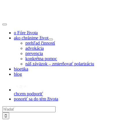
Skip
to
content
Toggle
Navigation
o Fóre života
ako chránime život
prehľad činností
advokácia
prevencia
konkrétna pomoc
náš záväzok – zmierňovať polarizáciu
bioetika
blog
chcem podporiť
ponoriť sa do tém života
Hľadať: