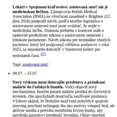
Lekári v Spojenom kráľovstve: asistovaná smrť nie je
medicínskou liečbou.
Zástupcovia British Medical
Association (BMA) na výročnom zasadnutí v Brighton (22.
júna 2026) podporili návrh, podľa ktorého legislatíva o
asistovanom umieraní musí jasne uvádzať, že nejde o
medicínsku liečbu. Diskusia prebieha v kontexte snáh o
opätovné predloženie zákona o asistovanom umieraní v
britskom parlamente. Návrh zákona pre terminálne chorých
pacientov, ktorý bol podporený väčšinou poslancov v roku
2025, sa nepodarilo dokončiť v Snemovni lordov pre
[1]
nedostatok času.
Tags:
asistovaná smrť
08.07. – 15.07.
Nový výskum mení doterajšie predstavy o prenikaní
malárie do ľudských buniek.
Vedci objavili nový
mechanizmus, ktorým parazit malárie preniká do červených
krviniek, čím spochybnili desaťročia zaužívané predstavy.
Výskum ukázal, že štruktúra nazývaná pohyblivé spojenie
(moving junction) nefunguje iba ako pasívny vstupný bod, ale
aktívne narúša a pretvára membránu krvnej bunky, aby
umožnila parazitovi preniknúť dovnútra. Objav umožnil