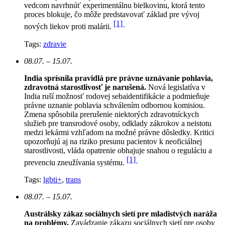
vedcom navrhnúť experimentálnu bielkovinu, ktorá tento
proces blokuje, čo môže predstavovať základ pre vývoj
[1]
nových liekov proti malárii.
Tags:
zdravie
08.07. – 15.07.
India sprísnila pravidlá pre právne uznávanie pohlavia,
zdravotná starostlivosť je narušená.
N
ová legislatíva v
India ruší možnosť rodovej sebaidentifikácie a podmieňuje
právne uznanie pohlavia schválením odbornou komisiou.
Zmena spôsobila prerušenie niektorých zdravotníckych
služieb pre transrodové osoby, odklady zákrokov a neistotu
medzi lekármi vzhľadom na možné právne dôsledky. Kritici
upozorňujú aj na riziko presunu pacientov k neoficiálnej
starostlivosti, vláda opatrenie obhajuje snahou o reguláciu a
[1]
prevenciu zneužívania systému.
Tags:
lgbti+
,
trans
08.07. – 15.07.
Austrálsky zákaz sociálnych sietí pre mladistvých naráža
na problémy.
Zavádzanie zákazu sociálnych sietí pre osoby