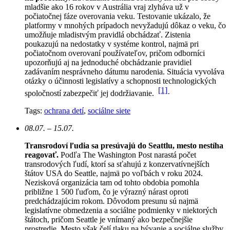
mladšie ako 16 rokov v Austrália vraj zlyháva už v
počiatočnej fáze overovania veku. Testovanie ukázalo, že
platformy v mnohých prípadoch nevyžadujú dôkaz o veku, čo
umožňuje mladistvým pravidlá obchádzať. Zistenia
poukazujú na nedostatky v systéme kontrol, najmä pri
počiatočnom overovaní používateľov, pričom odborníci
upozorňujú aj na jednoduché obchádzanie pravidiel
zadávaním nesprávneho dátumu narodenia. Situácia vyvoláva
otázky o účinnosti legislatívy a schopnosti technologických
[1]
spoločností zabezpečiť jej dodržiavanie.
Tags:
ochrana detí
,
sociálne siete
08.07. – 15.07.
Transrodoví ľudia sa presúvajú do Seattlu, mesto nestíha
reagovať.
Podľa The Washington Post narastá počet
transrodových ľudí, ktorí sa sťahujú z konzervatívnejších
štátov USA do Seattle, najmä po voľbách v roku 2024.
Nezisková organizácia tam od tohto obdobia pomohla
približne 1 500 ľuďom, čo je výrazný nárast oproti
predchádzajúcim rokom.
Dôvodom presunu sú najmä
legislatívne obmedzenia a sociálne podmienky v niektorých
štátoch, pričom Seattle je vnímaný ako bezpečnejšie
prostredie. Mesto však čelí tlaku na bývanie a sociálne služby,