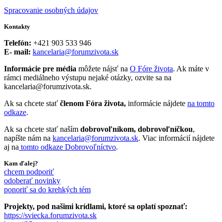
Spracovanie osobných údajov
Kontakty
Telefón:
+421 903 533 946
E- mail:
kancelaria@forumzivota.sk
Informácie pre média
môžete nájsť na
O Fóre života
. Ak máte v
rámci mediálneho výstupu nejaké otázky, ozvite sa na
kancelaria@forumzivota.sk.
Ak sa chcete stať
členom Fóra života,
informácie nájdete
na tomto
odkaze
.
Ak sa chcete stať naším
dobrovoľníkom, dobrovoľníčkou
,
napíšte nám na
kancelaria@forumzivota.sk
. Viac informácií nájdete
aj na
tomto odkaze Dobrovoľníctvo
.
Kam ďalej?
chcem podporiť
odoberať novinky
ponoriť sa do krehkých tém
Projekty, pod našimi krídlami, ktoré sa oplatí spoznať:
https://sviecka.forumzivota.sk