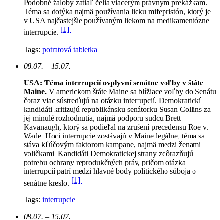
Podobné žaloby zatiaľ čelia viacerým právnym prekážkam.
Téma sa dotýka najmä používania lieku mifepristón, ktorý je
v USA najčastejšie používaným liekom na medikamentózne
[1]
interrupcie.
Tags:
potratová tabletka
08.07. – 15.07.
USA: Téma interrupcií ovplyvní senátne voľby v štáte
Maine.
V americkom štáte Maine sa blížiace voľby do Senátu
čoraz viac sústreďujú na otázku interrupcií. Demokratickí
kandidáti kritizujú republikánsku senátorku Susan Collins za
jej minulé rozhodnutia, najmä podporu sudcu Brett
Kavanaugh, ktorý sa podieľal na zrušení precedensu Roe v.
Wade. Hoci interrupcie zostávajú v Maine legálne, téma sa
stáva kľúčovým faktorom kampane, najmä medzi ženami
voličkami. Kandidáti Demokratickej strany zdôrazňujú
potrebu ochrany reprodukčných práv, pričom otázka
interrupcií patrí medzi hlavné body politického súboja o
[1]
senátne kreslo.
Tags:
interrupcie
08.07. – 15.07.