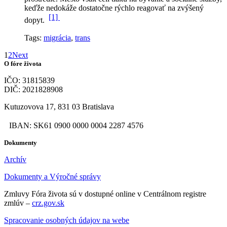
keďže nedokáže dostatočne rýchlo reagovať na zvýšený
[1]
dopyt.
Tags:
migrácia
,
trans
1
2
Next
O fóre života
IČO: 31815839
DIČ: 2021828908
Kutuzovova 17, 831 03 Bratislava
IBAN: SK61 0900 0000 0004 2287 4576
Dokumenty
Archív
Dokumenty a Výročné správy
Zmluvy Fóra života sú v dostupné online v Centrálnom registre
zmlúv –
crz.gov.sk
Spracovanie osobných údajov na webe