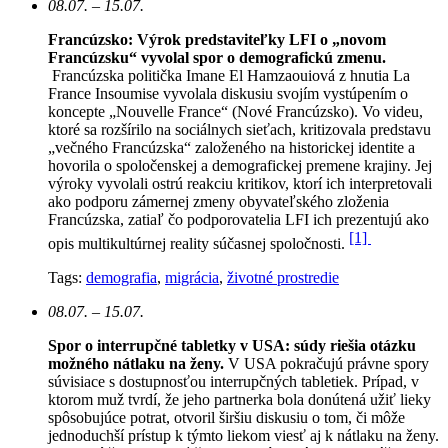
08.07. – 15.07.
Francúzsko: Výrok predstaviteľky LFI o „novom
Francúzsku“ vyvolal spor o demografickú zmenu.
Francúzska politička Imane El Hamzaouiová z hnutia La
France Insoumise vyvolala diskusiu svojím vystúpením o
koncepte „Nouvelle France“ (Nové Francúzsko). Vo videu,
ktoré sa rozšírilo na sociálnych sieťach, kritizovala predstavu
„večného Francúzska“ založeného na historickej identite a
hovorila o spoločenskej a demografickej premene krajiny. Jej
výroky vyvolali ostrú reakciu kritikov, ktorí ich interpretovali
ako podporu zámernej zmeny obyvateľského zloženia
Francúzska, zatiaľ čo podporovatelia LFI ich prezentujú ako
[1]
opis multikultúrnej reality súčasnej spoločnosti.
Tags:
demografia
,
migrácia
,
životné prostredie
08.07. – 15.07.
Spor o interrupčné tabletky v USA: súdy riešia otázku
možného nátlaku na ženy.
V USA pokračujú právne spory
súvisiace s dostupnosťou interrupčných tabletiek. Prípad, v
ktorom muž tvrdí, že jeho partnerka bola donútená užiť lieky
spôsobujúce potrat, otvoril širšiu diskusiu o tom, či môže
jednoduchší prístup k týmto liekom viesť aj k nátlaku na ženy.