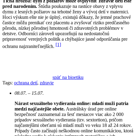
Tichá hrozba: dym z požiarov môže ovplyvniť zdravie detí ešte
pred narodením.
Štúdia poukazuje na rastúce obavy z vplyvu
dymu z lesných požiarov na tehotné ženy a vývoj detí v maternici.
Hoci výskum ešte nie je úplný, existujú dôkazy, že jemné prachové
častice môžu prenikať cez placentu a zvyšovať riziko predčasného
pôrodu, nízkej pôrodnej hmotnosti či zdravotných problémov v
detstve. Odborníci zároveň upozorňujú na nedostatočnú
pripravenosť verejných politík a chýbajúce jasné odporúčania pre
[1]
ochranu najzraniteľnejších.
späť na bioetiku
Tags:
ochrana detí
,
zdravie
08.07. – 15.07.
Nárast sexuálneho vydierania online: mladí muži patria
medzi najčastejšie obete.
Austrálsky úrad pre online
bezpečnosť zaznamenal za šesť mesiacov viac ako 2 000
prípadov sexuálneho vydierania (tzv. sextortion), pričom
najčastejšími obeťami sú mladí muži vo veku 18 až 24 rokov.
Prípady často začínajú neškodnou online komunikáciou, ktorá