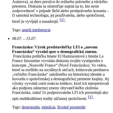
Asimova), sa dnes presúva do reálneho právneho a etického
priestoru. Diskusia sa sústreďuje najmä na to, kto nesie
zodpovednosť v prípade škôd alebo protiprávneho konania –
či samotná technológia, jej používatelia, alebo spoločnosti,
[1]
ktoré ju vyvíjajú a nasadzujú.
Tags:
umelá inteligencia
08.07. – 15.07.
Francúzsko: Výrok predstaviteľky LFI o „novom
Francúzsku“ vyvolal spor o demografickú zmenu.
Francúzska politička Imane El Hamzaouiová z hnutia La
France Insoumise vyvolala diskusiu svojím vystúpením o
koncepte „Nouvelle France“ (Nové Francúzsko). Vo videu,
ktoré sa rozšírilo na sociálnych sieťach, kritizovala predstavu
„večného Francúzska“ založeného na historickej identite a
hovorila o spoločenskej a demografickej premene krajiny. Jej
výroky vyvolali ostrú reakciu kritikov, ktorí ich interpretovali
ako podporu zámernej zmeny obyvateľského zloženia
Francúzska, zatiaľ čo podporovatelia LFI ich prezentujú ako
[1]
opis multikultúrnej reality súčasnej spoločnosti.
Tags:
demografia
,
migrácia
,
životné prostredie