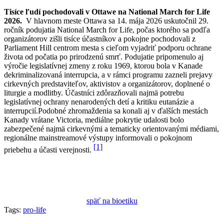
Tisíce ľudí pochodovali v Ottawe na National March for Life
2026.
V hlavnom meste Ottawa sa 14. mája 2026 uskutočnil 29.
ročník podujatia National March for Life, počas ktorého sa podľa
organizátorov zišli tisíce účastníkov a pokojne pochodovali z
Parliament Hill centrom mesta s cieľom vyjadriť podporu ochrane
života od počatia po prirodzenú smrť. Podujatie pripomenulo aj
výročie legislatívnej zmeny z roku 1969, ktorou bola v Kanade
dekriminalizovaná interrupcia, a v rámci programu zazneli prejavy
cirkevných predstaviteľov, aktivistov a organizátorov, doplnené o
liturgie a modlitby. Účastníci zdôrazňovali najmä potrebu
legislatívnej ochrany nenarodených detí a kritiku eutanázie a
interrupcií.Podobné zhromaždenia sa konali aj v ďalších mestách
Kanady vrátane Victoria, mediálne pokrytie udalosti bolo
zabezpečené najmä cirkevnými a tematicky orientovanými médiami,
regionálne mainstreamové výstupy informovali o pokojnom
[1]
priebehu a účasti verejnosti.
späť na bioetiku
Tags:
pro-life