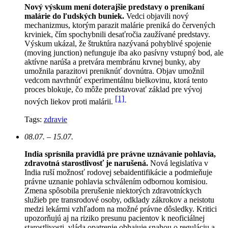
Nový výskum mení doterajšie predstavy o prenikaní
malárie do ľudských buniek.
Vedci objavili nový
mechanizmus, ktorým parazit malárie preniká do červených
krviniek, čím spochybnili desaťročia zaužívané predstavy.
Výskum ukázal, že štruktúra nazývaná pohyblivé spojenie
(moving junction) nefunguje iba ako pasívny vstupný bod, ale
aktívne narúša a pretvára membránu krvnej bunky, aby
umožnila parazitovi preniknúť dovnútra. Objav umožnil
vedcom navrhnúť experimentálnu bielkovinu, ktorá tento
proces blokuje, čo môže predstavovať základ pre vývoj
[1]
nových liekov proti malárii.
Tags:
zdravie
08.07. – 15.07.
India sprísnila pravidlá pre právne uznávanie pohlavia,
zdravotná starostlivosť je narušená.
N
ová legislatíva v
India ruší možnosť rodovej sebaidentifikácie a podmieňuje
právne uznanie pohlavia schválením odbornou komisiou.
Zmena spôsobila prerušenie niektorých zdravotníckych
služieb pre transrodové osoby, odklady zákrokov a neistotu
medzi lekármi vzhľadom na možné právne dôsledky. Kritici
upozorňujú aj na riziko presunu pacientov k neoficiálnej
starostlivosti, vláda opatrenie obhajuje snahou o reguláciu a