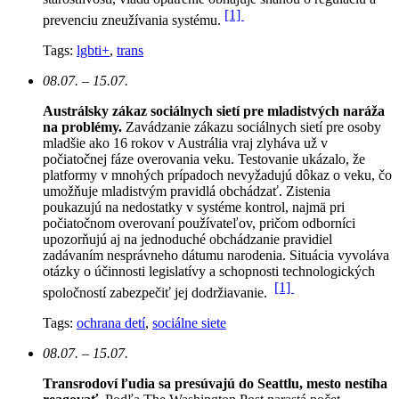
[1]
prevenciu zneužívania systému.
Tags:
lgbti+
,
trans
08.07. – 15.07.
Austrálsky zákaz sociálnych sietí pre mladistvých naráža
na problémy.
Zavádzanie zákazu sociálnych sietí pre osoby
mladšie ako 16 rokov v Austrália vraj zlyháva už v
počiatočnej fáze overovania veku. Testovanie ukázalo, že
platformy v mnohých prípadoch nevyžadujú dôkaz o veku, čo
umožňuje mladistvým pravidlá obchádzať. Zistenia
poukazujú na nedostatky v systéme kontrol, najmä pri
počiatočnom overovaní používateľov, pričom odborníci
upozorňujú aj na jednoduché obchádzanie pravidiel
zadávaním nesprávneho dátumu narodenia. Situácia vyvoláva
otázky o účinnosti legislatívy a schopnosti technologických
[1]
spoločností zabezpečiť jej dodržiavanie.
Tags:
ochrana detí
,
sociálne siete
08.07. – 15.07.
Transrodoví ľudia sa presúvajú do Seattlu, mesto nestíha