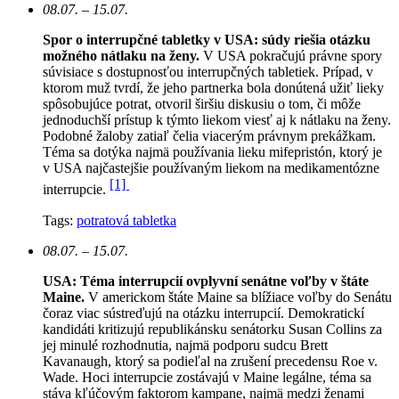
08.07. – 15.07.
Spor o interrupčné tabletky v USA: súdy riešia otázku
možného nátlaku na ženy.
V USA pokračujú právne spory
súvisiace s dostupnosťou interrupčných tabletiek. Prípad, v
ktorom muž tvrdí, že jeho partnerka bola donútená užiť lieky
spôsobujúce potrat, otvoril širšiu diskusiu o tom, či môže
jednoduchší prístup k týmto liekom viesť aj k nátlaku na ženy.
Podobné žaloby zatiaľ čelia viacerým právnym prekážkam.
Téma sa dotýka najmä používania lieku mifepristón, ktorý je
v USA najčastejšie používaným liekom na medikamentózne
[1]
interrupcie.
Tags:
potratová tabletka
08.07. – 15.07.
USA: Téma interrupcií ovplyvní senátne voľby v štáte
Maine.
V americkom štáte Maine sa blížiace voľby do Senátu
čoraz viac sústreďujú na otázku interrupcií. Demokratickí
kandidáti kritizujú republikánsku senátorku Susan Collins za
jej minulé rozhodnutia, najmä podporu sudcu Brett
Kavanaugh, ktorý sa podieľal na zrušení precedensu Roe v.
Wade. Hoci interrupcie zostávajú v Maine legálne, téma sa
stáva kľúčovým faktorom kampane, najmä medzi ženami