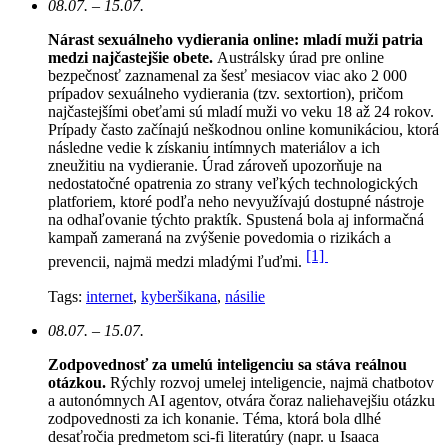
08.07. – 15.07.
Nárast sexuálneho vydierania online: mladí muži patria
medzi najčastejšie obete.
Austrálsky úrad pre online
bezpečnosť zaznamenal za šesť mesiacov viac ako 2 000
prípadov sexuálneho vydierania (tzv. sextortion), pričom
najčastejšími obeťami sú mladí muži vo veku 18 až 24 rokov.
Prípady často začínajú neškodnou online komunikáciou, ktorá
následne vedie k získaniu intímnych materiálov a ich
zneužitiu na vydieranie. Úrad zároveň upozorňuje na
nedostatočné opatrenia zo strany veľkých technologických
platforiem, ktoré podľa neho nevyužívajú dostupné nástroje
na odhaľovanie týchto praktík. Spustená bola aj informačná
kampaň zameraná na zvýšenie povedomia o rizikách a
[1]
prevencii, najmä medzi mladými ľuďmi.
Tags:
internet
,
kyberšikana
,
násilie
08.07. – 15.07.
Zodpovednosť za umelú inteligenciu sa stáva reálnou
otázkou.
Rýchly rozvoj umelej inteligencie, najmä chatbotov
a autonómnych AI agentov, otvára čoraz naliehavejšiu otázku
zodpovednosti za ich konanie. Téma, ktorá bola dlhé
desaťročia predmetom sci-fi literatúry (napr. u Isaaca