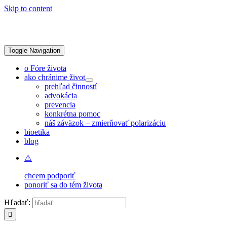
Skip to content
Toggle Navigation
o Fóre života
ako chránime život
prehľad činností
advokácia
prevencia
konkrétna pomoc
náš záväzok – zmierňovať polarizáciu
bioetika
blog
chcem podporiť
ponoriť sa do tém života
Hľadať: