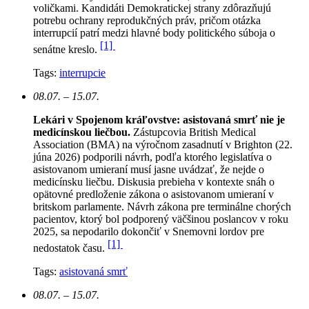
voličkami. Kandidáti Demokratickej strany zdôrazňujú
potrebu ochrany reprodukčných práv, pričom otázka
interrupcií patrí medzi hlavné body politického súboja o
[1]
senátne kreslo.
Tags:
interrupcie
08.07. – 15.07.
Lekári v Spojenom kráľovstve: asistovaná smrť nie je
medicínskou liečbou.
Zástupcovia British Medical
Association (BMA) na výročnom zasadnutí v Brighton (22.
júna 2026) podporili návrh, podľa ktorého legislatíva o
asistovanom umieraní musí jasne uvádzať, že nejde o
medicínsku liečbu. Diskusia prebieha v kontexte snáh o
opätovné predloženie zákona o asistovanom umieraní v
britskom parlamente. Návrh zákona pre terminálne chorých
pacientov, ktorý bol podporený väčšinou poslancov v roku
2025, sa nepodarilo dokončiť v Snemovni lordov pre
[1]
nedostatok času.
Tags:
asistovaná smrť
08.07. – 15.07.