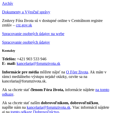
Archív
Dokumenty a Výročné správy
Zmluvy Fóra života sú v dostupné online v Centrálnom registre
zmlúv –
crz.gov.sk
Spracovanie osobných údajov na webe
Spracovanie osobných údajov
Kontakty
Telefón:
+421 903 533 946
E- mail:
kancelaria@forumzivota.sk
Informácie pre média
môžete nájsť na
O Fóre života
. Ak máte v
rámci mediálneho výstupu nejaké otázky, ozvite sa na
kancelaria@forumzivota.sk.
Ak sa chcete stať
členom Fóra života,
informácie nájdete
na tomto
odkaze
.
Ak sa chcete stať naším
dobrovoľníkom, dobrovoľníčkou
,
napíšte nám na
kancelaria@forumzivota.sk
. Viac informácií nájdete
aj na
tomto odkaze Dobrovoľníctvo
.