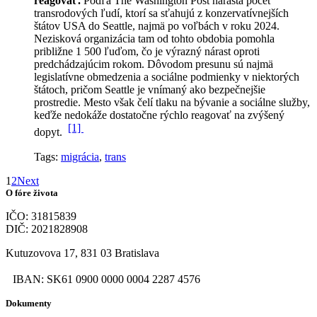
reagovať.
Podľa The Washington Post narastá počet
transrodových ľudí, ktorí sa sťahujú z konzervatívnejších
štátov USA do Seattle, najmä po voľbách v roku 2024.
Nezisková organizácia tam od tohto obdobia pomohla
približne 1 500 ľuďom, čo je výrazný nárast oproti
predchádzajúcim rokom.
Dôvodom presunu sú najmä
legislatívne obmedzenia a sociálne podmienky v niektorých
štátoch, pričom Seattle je vnímaný ako bezpečnejšie
prostredie. Mesto však čelí tlaku na bývanie a sociálne služby,
keďže nedokáže dostatočne rýchlo reagovať na zvýšený
[1]
dopyt.
Tags:
migrácia
,
trans
1
2
Next
O fóre života
IČO: 31815839
DIČ: 2021828908
Kutuzovova 17, 831 03 Bratislava
IBAN: SK61 0900 0000 0004 2287 4576
Dokumenty