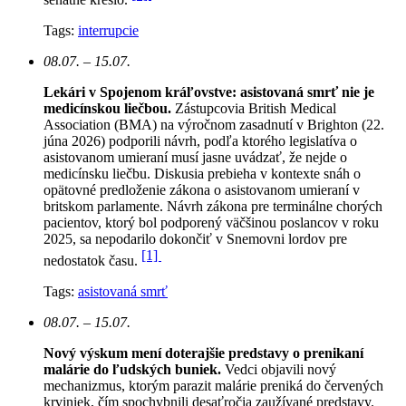
Tags:
interrupcie
08.07. – 15.07.
Lekári v Spojenom kráľovstve: asistovaná smrť nie je
medicínskou liečbou.
Zástupcovia British Medical
Association (BMA) na výročnom zasadnutí v Brighton (22.
júna 2026) podporili návrh, podľa ktorého legislatíva o
asistovanom umieraní musí jasne uvádzať, že nejde o
medicínsku liečbu. Diskusia prebieha v kontexte snáh o
opätovné predloženie zákona o asistovanom umieraní v
britskom parlamente. Návrh zákona pre terminálne chorých
pacientov, ktorý bol podporený väčšinou poslancov v roku
2025, sa nepodarilo dokončiť v Snemovni lordov pre
[1]
nedostatok času.
Tags:
asistovaná smrť
08.07. – 15.07.
Nový výskum mení doterajšie predstavy o prenikaní
malárie do ľudských buniek.
Vedci objavili nový
mechanizmus, ktorým parazit malárie preniká do červených
krviniek, čím spochybnili desaťročia zaužívané predstavy.