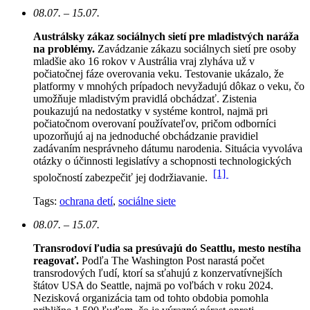
08.07. – 15.07.
Austrálsky zákaz sociálnych sietí pre mladistvých naráža
na problémy.
Zavádzanie zákazu sociálnych sietí pre osoby
mladšie ako 16 rokov v Austrália vraj zlyháva už v
počiatočnej fáze overovania veku. Testovanie ukázalo, že
platformy v mnohých prípadoch nevyžadujú dôkaz o veku, čo
umožňuje mladistvým pravidlá obchádzať. Zistenia
poukazujú na nedostatky v systéme kontrol, najmä pri
počiatočnom overovaní používateľov, pričom odborníci
upozorňujú aj na jednoduché obchádzanie pravidiel
zadávaním nesprávneho dátumu narodenia. Situácia vyvoláva
otázky o účinnosti legislatívy a schopnosti technologických
[1]
spoločností zabezpečiť jej dodržiavanie.
Tags:
ochrana detí
,
sociálne siete
08.07. – 15.07.
Transrodoví ľudia sa presúvajú do Seattlu, mesto nestíha
reagovať.
Podľa The Washington Post narastá počet
transrodových ľudí, ktorí sa sťahujú z konzervatívnejších
štátov USA do Seattle, najmä po voľbách v roku 2024.
Nezisková organizácia tam od tohto obdobia pomohla