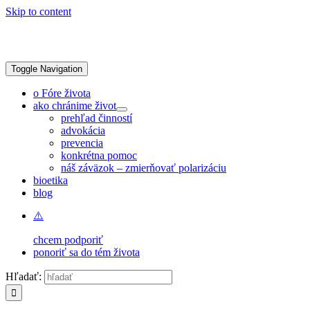
Skip to content
Toggle Navigation
o Fóre života
ako chránime život
prehľad činností
advokácia
prevencia
konkrétna pomoc
náš záväzok – zmierňovať polarizáciu
bioetika
blog
chcem podporiť
ponoriť sa do tém života
Hľadať: