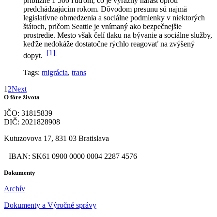
približne 1 500 ľuďom, čo je výrazný nárast oproti
predchádzajúcim rokom.
Dôvodom presunu sú najmä
legislatívne obmedzenia a sociálne podmienky v niektorých
štátoch, pričom Seattle je vnímaný ako bezpečnejšie
prostredie. Mesto však čelí tlaku na bývanie a sociálne služby,
keďže nedokáže dostatočne rýchlo reagovať na zvýšený
[1]
dopyt.
Tags:
migrácia
,
trans
1
2
Next
O fóre života
IČO: 31815839
DIČ: 2021828908
Kutuzovova 17, 831 03 Bratislava
IBAN: SK61 0900 0000 0004 2287 4576
Dokumenty
Archív
Dokumenty a Výročné správy