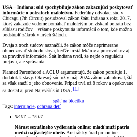
USA – Indiana: súd spochybňuje zákon zakazujúci poskytovať
informácie o potratoch maloletým.
Federálny odvolací súd v
Chicagu (7th Circuit) posudzoval zákon štátu Indiana z roku 2017,
ktorý zakazuje vedome pomáhať maloletým pri získaní potratu bez
súhlasu rodičov – vrátane poskytnutia informácií o tom, kde možno
podstúpiť zákrok v iných štátoch.
Dvaja z troch sudcov naznačili, že zákon môže neprimerane
obmedzovať slobodu slova, keďže trestá lekárov a pracovníkov aj
za pravdivé informácie. Štát Indiana tvrdí, že nejde o reguláciu
prejavu, ale správania.
Planned Parenthood a ACLU argumentujú, že zákon porušuje 1.
dodatok Ústavy. Okresný súd už v máji 2024 zákon zablokoval, štát
sa však snaží o jeho obnovenie. Prípad trvá už 8 rokov a opakovane
[1]
sa dostal aj pred Najvyšší súd USA.
späť na bioetiku
Tags:
interrupcie
,
ochrana detí
08.07. – 15.07.
Nárast sexuálneho vydierania online: mladí muži patria
medzi najčastejšie obete.
Austrálsky úrad pre online