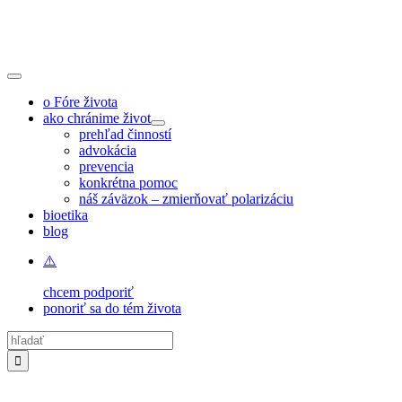
Skip
to
content
Toggle
Navigation
o Fóre života
ako chránime život
prehľad činností
advokácia
prevencia
konkrétna pomoc
náš záväzok – zmierňovať polarizáciu
bioetika
blog
chcem podporiť
ponoriť sa do tém života
Hľadať: