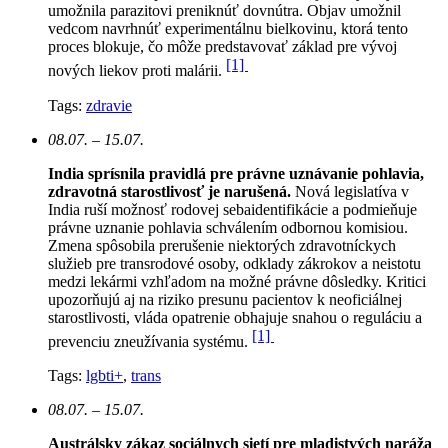
umožnila parazitovi preniknúť dovnútra. Objav umožnil
vedcom navrhnúť experimentálnu bielkovinu, ktorá tento
proces blokuje, čo môže predstavovať základ pre vývoj
[1]
nových liekov proti malárii.
Tags:
zdravie
08.07. – 15.07.
India sprísnila pravidlá pre právne uznávanie pohlavia,
zdravotná starostlivosť je narušená.
N
ová legislatíva v
India ruší možnosť rodovej sebaidentifikácie a podmieňuje
právne uznanie pohlavia schválením odbornou komisiou.
Zmena spôsobila prerušenie niektorých zdravotníckych
služieb pre transrodové osoby, odklady zákrokov a neistotu
medzi lekármi vzhľadom na možné právne dôsledky. Kritici
upozorňujú aj na riziko presunu pacientov k neoficiálnej
starostlivosti, vláda opatrenie obhajuje snahou o reguláciu a
[1]
prevenciu zneužívania systému.
Tags:
lgbti+
,
trans
08.07. – 15.07.
Austrálsky zákaz sociálnych sietí pre mladistvých naráža