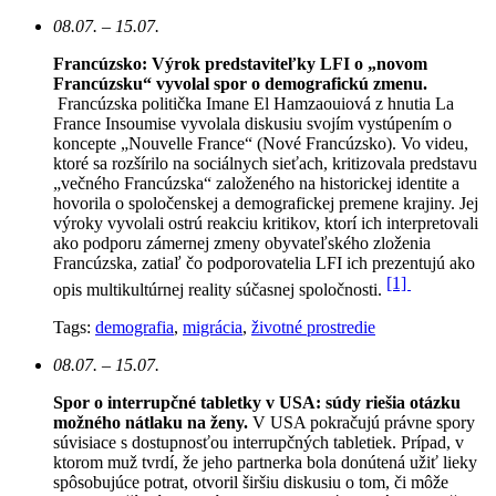
08.07. – 15.07.
Francúzsko: Výrok predstaviteľky LFI o „novom
Francúzsku“ vyvolal spor o demografickú zmenu.
Francúzska politička Imane El Hamzaouiová z hnutia La
France Insoumise vyvolala diskusiu svojím vystúpením o
koncepte „Nouvelle France“ (Nové Francúzsko). Vo videu,
ktoré sa rozšírilo na sociálnych sieťach, kritizovala predstavu
„večného Francúzska“ založeného na historickej identite a
hovorila o spoločenskej a demografickej premene krajiny. Jej
výroky vyvolali ostrú reakciu kritikov, ktorí ich interpretovali
ako podporu zámernej zmeny obyvateľského zloženia
Francúzska, zatiaľ čo podporovatelia LFI ich prezentujú ako
[1]
opis multikultúrnej reality súčasnej spoločnosti.
Tags:
demografia
,
migrácia
,
životné prostredie
08.07. – 15.07.
Spor o interrupčné tabletky v USA: súdy riešia otázku
možného nátlaku na ženy.
V USA pokračujú právne spory
súvisiace s dostupnosťou interrupčných tabletiek. Prípad, v
ktorom muž tvrdí, že jeho partnerka bola donútená užiť lieky
spôsobujúce potrat, otvoril širšiu diskusiu o tom, či môže