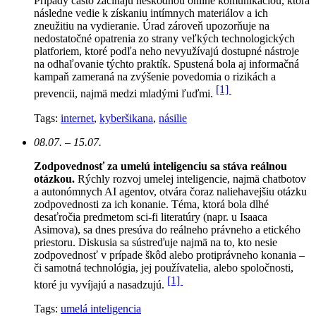
Prípady často začínajú neškodnou online komunikáciou, ktorá
následne vedie k získaniu intímnych materiálov a ich
zneužitiu na vydieranie. Úrad zároveň upozorňuje na
nedostatočné opatrenia zo strany veľkých technologických
platforiem, ktoré podľa neho nevyužívajú dostupné nástroje
na odhaľovanie týchto praktík. Spustená bola aj informačná
kampaň zameraná na zvýšenie povedomia o rizikách a
[1]
prevencii, najmä medzi mladými ľuďmi.
Tags:
internet
,
kyberšikana
,
násilie
08.07. – 15.07.
Zodpovednosť za umelú inteligenciu sa stáva reálnou
otázkou.
Rýchly rozvoj umelej inteligencie, najmä chatbotov
a autonómnych AI agentov, otvára čoraz naliehavejšiu otázku
zodpovednosti za ich konanie. Téma, ktorá bola dlhé
desaťročia predmetom sci-fi literatúry (napr. u Isaaca
Asimova), sa dnes presúva do reálneho právneho a etického
priestoru. Diskusia sa sústreďuje najmä na to, kto nesie
zodpovednosť v prípade škôd alebo protiprávneho konania –
či samotná technológia, jej používatelia, alebo spoločnosti,
[1]
ktoré ju vyvíjajú a nasadzujú.
Tags:
umelá inteligencia