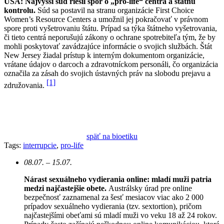
USA: Najvyšší súd riešil spor o „pro-life“ centrá a štátnu
kontrolu.
Súd sa postavil na stranu organizácie First Choice
Women’s Resource Centers a umožnil jej pokračovať v právnom
spore proti vyšetrovaniu štátu. Prípad sa týka štátneho vyšetrovania,
či tieto centrá neporušujú zákony o ochrane spotrebiteľa tým, že by
mohli poskytovať zavádzajúce informácie o svojich službách. Štát
New Jersey žiadal prístup k interným dokumentom organizácie,
vrátane údajov o darcoch a zdravotníckom personáli, čo organizácia
označila za zásah do svojich ústavných práv na slobodu prejavu a
[1]
združovania.
späť na bioetiku
Tags:
interrupcie
,
pro-life
08.07. – 15.07.
Nárast sexuálneho vydierania online: mladí muži patria
medzi najčastejšie obete.
Austrálsky úrad pre online
bezpečnosť zaznamenal za šesť mesiacov viac ako 2 000
prípadov sexuálneho vydierania (tzv. sextortion), pričom
najčastejšími obeťami sú mladí muži vo veku 18 až 24 rokov.