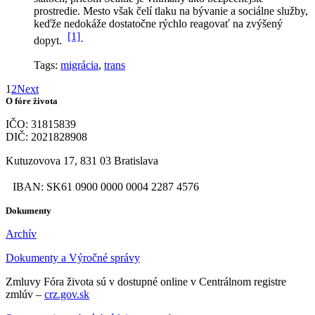
prostredie. Mesto však čelí tlaku na bývanie a sociálne služby,
keďže nedokáže dostatočne rýchlo reagovať na zvýšený
[1]
dopyt.
Tags:
migrácia
,
trans
1
2
Next
O fóre života
IČO: 31815839
DIČ: 2021828908
Kutuzovova 17, 831 03 Bratislava
IBAN: SK61 0900 0000 0004 2287 4576
Dokumenty
Archív
Dokumenty a Výročné správy
Zmluvy Fóra života sú v dostupné online v Centrálnom registre
zmlúv –
crz.gov.sk