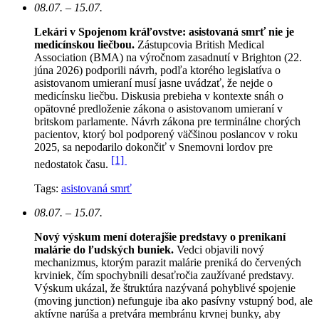
08.07. – 15.07.
Lekári v Spojenom kráľovstve: asistovaná smrť nie je
medicínskou liečbou.
Zástupcovia British Medical
Association (BMA) na výročnom zasadnutí v Brighton (22.
júna 2026) podporili návrh, podľa ktorého legislatíva o
asistovanom umieraní musí jasne uvádzať, že nejde o
medicínsku liečbu. Diskusia prebieha v kontexte snáh o
opätovné predloženie zákona o asistovanom umieraní v
britskom parlamente. Návrh zákona pre terminálne chorých
pacientov, ktorý bol podporený väčšinou poslancov v roku
2025, sa nepodarilo dokončiť v Snemovni lordov pre
[1]
nedostatok času.
Tags:
asistovaná smrť
08.07. – 15.07.
Nový výskum mení doterajšie predstavy o prenikaní
malárie do ľudských buniek.
Vedci objavili nový
mechanizmus, ktorým parazit malárie preniká do červených
krviniek, čím spochybnili desaťročia zaužívané predstavy.
Výskum ukázal, že štruktúra nazývaná pohyblivé spojenie
(moving junction) nefunguje iba ako pasívny vstupný bod, ale
aktívne narúša a pretvára membránu krvnej bunky, aby