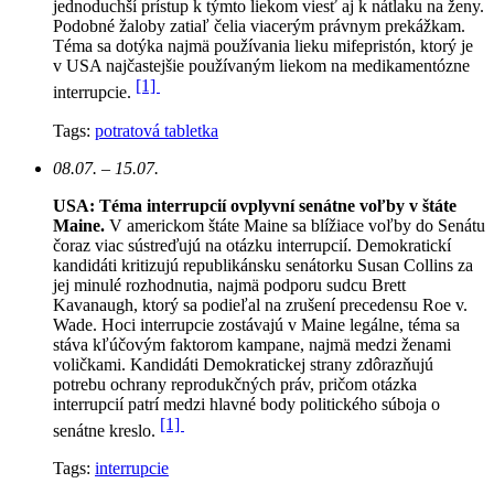
jednoduchší prístup k týmto liekom viesť aj k nátlaku na ženy.
Podobné žaloby zatiaľ čelia viacerým právnym prekážkam.
Téma sa dotýka najmä používania lieku mifepristón, ktorý je
v USA najčastejšie používaným liekom na medikamentózne
[1]
interrupcie.
Tags:
potratová tabletka
08.07. – 15.07.
USA: Téma interrupcií ovplyvní senátne voľby v štáte
Maine.
V americkom štáte Maine sa blížiace voľby do Senátu
čoraz viac sústreďujú na otázku interrupcií. Demokratickí
kandidáti kritizujú republikánsku senátorku Susan Collins za
jej minulé rozhodnutia, najmä podporu sudcu Brett
Kavanaugh, ktorý sa podieľal na zrušení precedensu Roe v.
Wade. Hoci interrupcie zostávajú v Maine legálne, téma sa
stáva kľúčovým faktorom kampane, najmä medzi ženami
voličkami. Kandidáti Demokratickej strany zdôrazňujú
potrebu ochrany reprodukčných práv, pričom otázka
interrupcií patrí medzi hlavné body politického súboja o
[1]
senátne kreslo.
Tags:
interrupcie