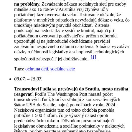
na problémy.
Zavádzanie zákazu sociálnych sietí pre osoby
mladšie ako 16 rokov v Austrália vraj zlyháva už v
počiatočnej fáze overovania veku. Testovanie ukázalo, že
platformy v mnohých prípadoch nevyžadujú dôkaz o veku, čo
umožňuje mladistvým pravidlá obchádzať. Zistenia
poukazujú na nedostatky v systéme kontrol, najmä pri
počiatočnom overovaní používateľov, pričom odborníci
upozorňujú aj na jednoduché obchádzanie pravidiel
zadávaním nesprávneho dátumu narodenia. Situácia vyvoláva
otázky o účinnosti legislatívy a schopnosti technologických
[1]
spoločností zabezpečiť jej dodržiavanie.
Tags:
ochrana detí
,
sociálne siete
08.07. – 15.07.
Transrodoví ľudia sa presúvajú do Seattlu, mesto nestíha
reagovať.
Podľa The Washington Post narastá počet
transrodových ľudí, ktorí sa sťahujú z konzervatívnejších
štátov USA do Seattle, najmä po voľbách v roku 2024.
Nezisková organizácia tam od tohto obdobia pomohla
približne 1 500 ľuďom, čo je výrazný nárast oproti
predchádzajúcim rokom.
Dôvodom presunu sú najmä
legislatívne obmedzenia a sociálne podmienky v niektorých
štátoch, pričom Seattle je vnímaný ako bezpečnejšie