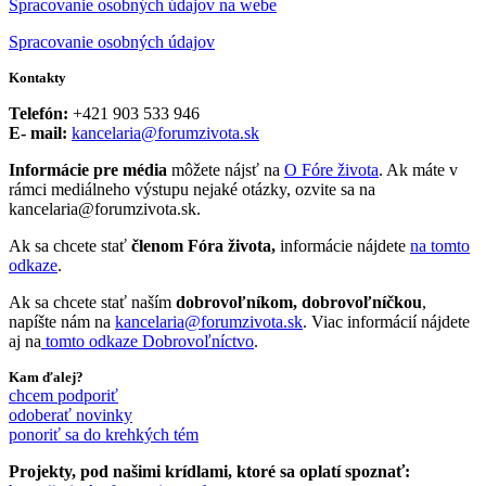
Spracovanie osobných údajov na webe
Spracovanie osobných údajov
Kontakty
Telefón:
+421 903 533 946
E- mail:
kancelaria@forumzivota.sk
Informácie pre média
môžete nájsť na
O Fóre života
. Ak máte v
rámci mediálneho výstupu nejaké otázky, ozvite sa na
kancelaria@forumzivota.sk.
Ak sa chcete stať
členom Fóra života,
informácie nájdete
na tomto
odkaze
.
Ak sa chcete stať naším
dobrovoľníkom, dobrovoľníčkou
,
napíšte nám na
kancelaria@forumzivota.sk
. Viac informácií nájdete
aj na
tomto odkaze Dobrovoľníctvo
.
Kam ďalej?
chcem podporiť
odoberať novinky
ponoriť sa do krehkých tém
Projekty, pod našimi krídlami, ktoré sa oplatí spoznať: