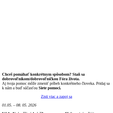
Chceš pomáhať konkrétnym spôsobom? Staň sa
dobrovoľníkom/dobrovoľníčkou Fóra života.
Aj tvoja pomoc môže zmeniť príbeh konkrétneho človeka. Pridaj sa
k nám a buď súčasťou
Siete pomoci.
Zisti viac a zapoj sa
01.05. – 08. 05. 2026