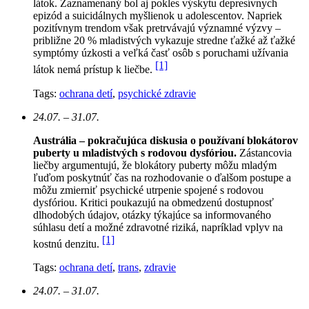
látok. Zaznamenaný bol aj pokles výskytu depresívnych
epizód a suicidálnych myšlienok u adolescentov. Napriek
pozitívnym trendom však pretrvávajú významné výzvy –
približne 20 % mladistvých vykazuje stredne ťažké až ťažké
symptómy úzkosti a veľká časť osôb s poruchami užívania
[1]
látok nemá prístup k liečbe.
Tags:
ochrana detí
,
psychické zdravie
24.07. – 31.07.
Austrália – pokračujúca diskusia o používaní blokátorov
puberty u mladistvých s rodovou dysfóriou.
Zástancovia
liečby argumentujú, že blokátory puberty môžu mladým
ľuďom poskytnúť čas na rozhodovanie o ďalšom postupe a
môžu zmierniť psychické utrpenie spojené s rodovou
dysfóriou. Kritici poukazujú na obmedzenú dostupnosť
dlhodobých údajov, otázky týkajúce sa informovaného
súhlasu detí a možné zdravotné riziká, napríklad vplyv na
[1]
kostnú denzitu.
Tags:
ochrana detí
,
trans
,
zdravie
24.07. – 31.07.