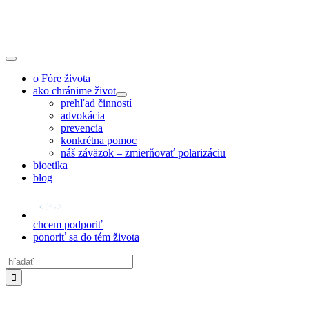
Skip
to
content
Toggle
Navigation
o Fóre života
ako chránime život
prehľad činností
advokácia
prevencia
konkrétna pomoc
náš záväzok – zmierňovať polarizáciu
bioetika
blog
chcem podporiť
ponoriť sa do tém života
Hľadať: