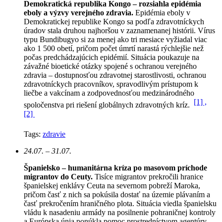
Demokratická republika Kongo – rozsiahla epidémia
eboly a výzvy verejného zdravia.
Epidémia eboly v
Demokratickej republike Kongo sa podľa zdravotníckych
úradov stala druhou najhoršou v zaznamenanej histórii. Vírus
typu Bundibugyo si za menej ako tri mesiace vyžiadal viac
ako 1 500 obetí, pričom počet úmrtí narastá rýchlejšie než
počas predchádzajúcich epidémií.
Situácia poukazuje na
závažné bioetické otázky spojené s ochranou verejného
zdravia – dostupnosťou zdravotnej starostlivosti, ochranou
zdravotníckych pracovníkov, spravodlivým prístupom k
liečbe a vakcínam a zodpovednosťou medzinárodného
[1] ,
spoločenstva pri riešení globálnych zdravotných kríz.
[2]
Tags:
zdravie
24.07. – 31.07.
Španielsko – humanitárna kríza po masovom príchode
migrantov do Ceuty.
Tisíce migrantov prekročili hranice
španielskej enklávy Ceuta na severnom pobreží Maroka,
pričom časť z nich sa pokúsila dostať na územie plávaním a
časť prekročením hraničného plota. Situácia viedla španielsku
vládu k nasadeniu armády na posilnenie pohraničnej kontroly
a Európska únia ponúkla pomoc prostredníctvom agentúry