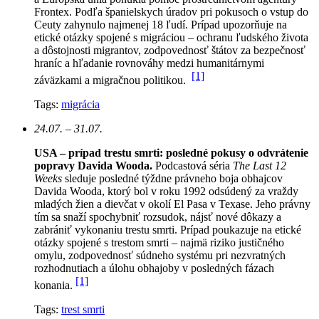
Frontex.
Podľa španielskych úradov pri pokusoch o vstup do
Ceuty zahynulo najmenej 18 ľudí. Prípad upozorňuje na
etické otázky spojené s migráciou – ochranu ľudského života
a dôstojnosti migrantov, zodpovednosť štátov za bezpečnosť
hraníc a hľadanie rovnováhy medzi humanitárnymi
[1]
záväzkami a migračnou politikou.
Tags:
migrácia
24.07. – 31.07.
USA – prípad trestu smrti: posledné pokusy o odvrátenie
popravy Davida Wooda.
Podcastová séria
The Last 12
Weeks
sleduje posledné týždne právneho boja obhajcov
Davida Wooda, ktorý bol v roku 1992 odsúdený za vraždy
mladých žien a dievčat v okolí El Pasa v Texase. Jeho právny
tím sa snaží spochybniť rozsudok, nájsť nové dôkazy a
zabrániť vykonaniu trestu smrti. Prípad poukazuje na etické
otázky spojené s trestom smrti – najmä riziko justičného
omylu, zodpovednosť súdneho systému pri nezvratných
rozhodnutiach a úlohu obhajoby v posledných fázach
[1]
konania.
Tags:
trest smrti