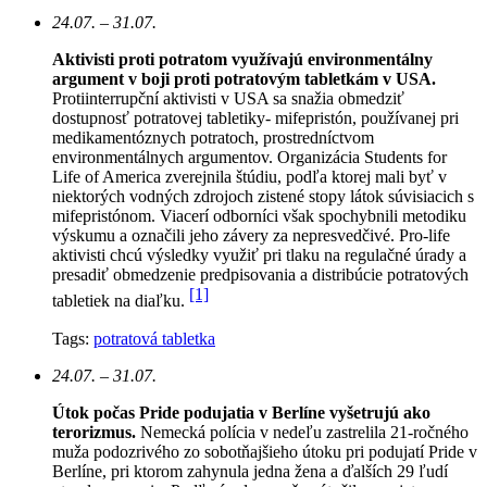
24.07. – 31.07.
Aktivisti proti potratom využívajú environmentálny
argument v boji proti potratovým tabletkám v USA.
Protiinterrupční aktivisti v USA sa snažia obmedziť
dostupnosť potratovej tabletiky- mifepristón, používanej pri
medikamentóznych potratoch, prostredníctvom
environmentálnych argumentov. Organizácia Students for
Life of America zverejnila štúdiu, podľa ktorej mali byť v
niektorých vodných zdrojoch zistené stopy látok súvisiacich s
mifepristónom. Viacerí odborníci však spochybnili metodiku
výskumu a označili jeho závery za nepresvedčivé. Pro-life
aktivisti chcú výsledky využiť pri tlaku na regulačné úrady a
presadiť obmedzenie predpisovania a distribúcie potratových
[1]
tabletiek na diaľku.
Tags:
potratová tabletka
24.07. – 31.07.
Útok počas Pride podujatia v Berlíne vyšetrujú ako
terorizmus.
Nemecká polícia v nedeľu zastrelila 21-ročného
muža podozrivého zo sobotňajšieho útoku pri podujatí Pride v
Berlíne, pri ktorom zahynula jedna žena a ďalších 29 ľudí