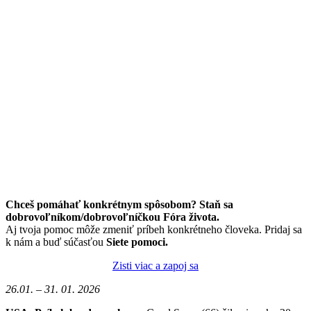
Chceš pomáhať konkrétnym spôsobom? Staň sa
dobrovoľníkom/dobrovoľníčkou Fóra života.
Aj tvoja pomoc môže zmeniť príbeh konkrétneho človeka. Pridaj sa
k nám a buď súčasťou
Siete pomoci.
Zisti viac a zapoj sa
26.01. – 31. 01. 2026