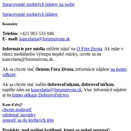
Spracovanie osobných údajov na webe
Spracovanie osobných údajov
Kontakty
Telefón:
+421 903 533 946
E- mail:
kancelaria@forumzivota.sk
Informácie pre média
môžete nájsť na
O Fóre života
. Ak máte v
rámci mediálneho výstupu nejaké otázky, ozvite sa na
kancelaria@forumzivota.sk.
Ak sa chcete stať
členom Fóra života,
informácie nájdete
na tomto
odkaze
.
Ak sa chcete stať naším
dobrovoľníkom, dobrovoľníčkou
,
napíšte nám na
kancelaria@forumzivota.sk
. Viac informácií nájdete
aj na
tomto odkaze Dobrovoľníctvo
.
Kam ďalej?
chcem podporiť
odoberať novinky
ponoriť sa do krehkých tém
Projekty, pod našimi krídlami, ktoré sa oplatí spoznať: