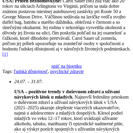
USA: Príbeh bezdomovkyne:
Carol Sauer (66) žila viac ako 20
rokov na uliciach Arlingtonu vo Virginii, pričom sa stala dobre
známou postavou miestnej autobusovej zastávky pri Route 50 a
George Mason Drive. Väčšinou sedávala na lavičke vedľa svojho
duffel bag, batohu a starého dáždnika, oblečená v čiernom a so
slnečnými okuliarmi. Jej rodina v nekrológu vysvetlila okolnosti a
dôvody jej života na ulici, čím poskytla pohľad na jej osamelosť a
ťažkosti, ktoré dlhodobo pretrvávali. Carol Sauer už zomrela,
pričom jej príbeh upozorňuje na zraniteľné osoby v spoločnosti a
hodnotu ľudskej dôstojnosti aj v náročných životných podmienkach.
[1]
späť na bioetiku
Tags:
ľudská dôstojnosť
,
psychické zdravie
24.07. – 31.07.
USA – pozitívne trendy v duševnom zdraví a užívaní
návykových látok u mladých.
Najnovší federálny prieskum
o duševnom zdraví a užívaní návykových látok v USA
(2021–2025) ukazuje zlepšenie viacerých ukazovateľov,
najmä u adolescentov a mladých dospelých. Klesol podiel
mladých vo veku 12–17 rokov, ktorí uvádzajú užívanie
alkoholu, tabaku, marihuany či epizodické nadmerné pitie,
ako aj výskyt porúch spojených s užívaním návykových