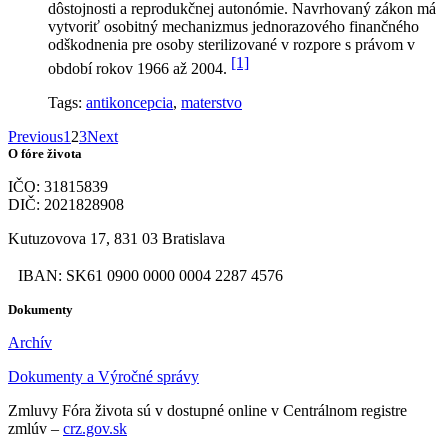
dôstojnosti a reprodukčnej autonómie. Navrhovaný zákon má
vytvoriť osobitný mechanizmus jednorazového finančného
odškodnenia pre osoby sterilizované v rozpore s právom v
[1]
období rokov 1966 až 2004.
Tags:
antikoncepcia
,
materstvo
Previous
1
2
3
Next
O fóre života
IČO: 31815839
DIČ: 2021828908
Kutuzovova 17, 831 03 Bratislava
IBAN: SK61 0900 0000 0004 2287 4576
Dokumenty
Archív
Dokumenty a Výročné správy
Zmluvy Fóra života sú v dostupné online v Centrálnom registre
zmlúv –
crz.gov.sk