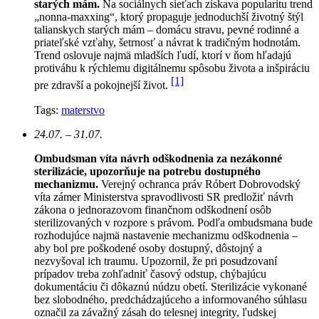
starých mám.
Na sociálnych sieťach získava popularitu trend
„nonna-maxxing“, ktorý propaguje jednoduchší životný štýl
talianskych starých mám – domácu stravu, pevné rodinné a
priateľské vzťahy, šetrnosť a návrat k tradičným hodnotám.
Trend oslovuje najmä mladších ľudí, ktorí v ňom hľadajú
protiváhu k rýchlemu digitálnemu spôsobu života a inšpiráciu
[1]
pre zdravší a pokojnejší život.
Tags:
materstvo
24.07. – 31.07.
Ombudsman víta návrh odškodnenia za nezákonné
sterilizácie, upozorňuje na potrebu dostupného
mechanizmu.
Verejný ochranca práv Róbert Dobrovodský
víta zámer Ministerstva spravodlivosti SR predložiť návrh
zákona o jednorazovom finančnom odškodnení osôb
sterilizovaných v rozpore s právom. Podľa ombudsmana bude
rozhodujúce najmä nastavenie mechanizmu odškodnenia –
aby bol pre poškodené osoby dostupný, dôstojný a
nezvyšoval ich traumu. Upozornil, že pri posudzovaní
prípadov treba zohľadniť časový odstup, chýbajúcu
dokumentáciu či dôkaznú núdzu obetí. Sterilizácie vykonané
bez slobodného, predchádzajúceho a informovaného súhlasu
označil za závažný zásah do telesnej integrity, ľudskej