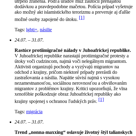
utrpelo zranenia. Podľa úradov muž zaútočil prenajatou
dodávkou a pravdepodobne mačetou. Polícia prípad vyšetruje
ako možný akt islamistického terorizmu a preveruje aj ďalšie
[1]
možné osoby zapojené do útoku.
Tags:
lgbti+
,
násilie
24.07. – 31.07.
Rastúce protiimigračné nálady v Juhoafrickej republike.
V Juhoafrickej republike narastajú protiimigračné protesty a
útoky voči cudzincom, najmä voči nelegálnym migrantom.
Aktivisti organizujú pochody a vyzývajú migrantov na
odchod z krajiny, pričom niektoré prípady prerástli do
zastrašovania a násilia. Napätie súvisí najmä s vysokou
nezamestnanosťou, sociálnou nerovnosťou a obviňovaním
migrantov z problémov krajiny. Kritici upozorňujú, že vlna
xenofóbie poškodzuje obraz Juhoafrickej republiky ako
[1]
krajiny spojenej s ochranou ľudských práv.
Tags:
migrácia
24.07. – 31.07.
Trend „nonna-maxxing“ oslavuje životný štýl talianskych