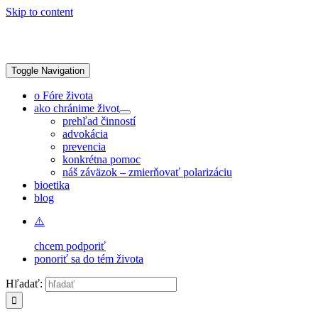
Skip to content
Toggle Navigation
o Fóre života
ako chránime život
prehľad činností
advokácia
prevencia
konkrétna pomoc
náš záväzok – zmierňovať polarizáciu
bioetika
blog
chcem podporiť
ponoriť sa do tém života
Hľadať: