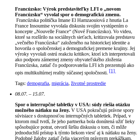
Francúzsko: Výrok predstaviteľky LFI o „novom
Francúzsku“ vyvolal spor o demografickú zmenu.
Francúzska politička Imane El Hamzaouiová z hnutia La
France Insoumise vyvolala diskusiu svojím vystúpením o
koncepte „Nouvelle France“ (Nové Francúzsko). Vo videu,
ktoré sa rozšírilo na sociálnych sieťach, kritizovala predstavu
„večného Francúzska“ založeného na historickej identite a
hovorila o spoločenskej a demografickej premene krajiny. Jej
výroky vyvolali ostrú reakciu kritikov, ktorí ich interpretovali
ako podporu zámernej zmeny obyvateľského zloženia
Francúzska, zatiaľ čo podporovatelia LFI ich prezentujú ako
[1]
opis multikultúrnej reality súčasnej spoločnosti.
Tags:
demografia
,
migrácia
,
životné prostredie
08.07. – 15.07.
Spor o interrupčné tabletky v USA: súdy riešia otázku
možného nátlaku na ženy.
V USA pokračujú právne spory
súvisiace s dostupnosťou interrupčných tabletiek. Prípad, v
ktorom muž tvrdí, že jeho partnerka bola donútená užiť lieky
spôsobujúce potrat, otvoril širšiu diskusiu o tom, či môže
jednoduchší prístup k týmto liekom viesť aj k nátlaku na ženy.
Podobné žaloby zatiaľ čelia viacerým právnym prekážkam.