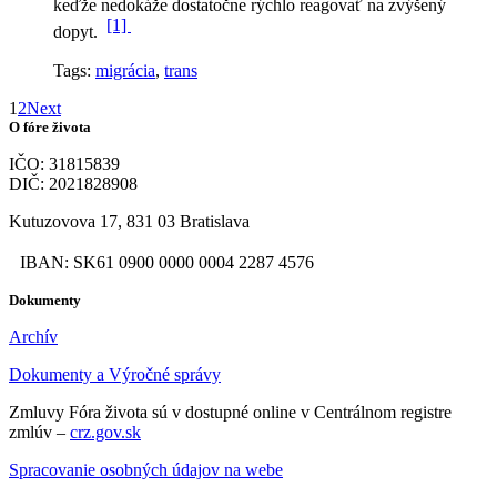
keďže nedokáže dostatočne rýchlo reagovať na zvýšený
[1]
dopyt.
Tags:
migrácia
,
trans
1
2
Next
O fóre života
IČO: 31815839
DIČ: 2021828908
Kutuzovova 17, 831 03 Bratislava
IBAN: SK61 0900 0000 0004 2287 4576
Dokumenty
Archív
Dokumenty a Výročné správy
Zmluvy Fóra života sú v dostupné online v Centrálnom registre
zmlúv –
crz.gov.sk
Spracovanie osobných údajov na webe