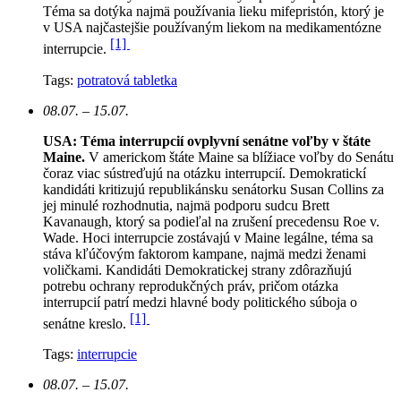
Téma sa dotýka najmä používania lieku mifepristón, ktorý je
v USA najčastejšie používaným liekom na medikamentózne
[1]
interrupcie.
Tags:
potratová tabletka
08.07. – 15.07.
USA: Téma interrupcií ovplyvní senátne voľby v štáte
Maine.
V americkom štáte Maine sa blížiace voľby do Senátu
čoraz viac sústreďujú na otázku interrupcií. Demokratickí
kandidáti kritizujú republikánsku senátorku Susan Collins za
jej minulé rozhodnutia, najmä podporu sudcu Brett
Kavanaugh, ktorý sa podieľal na zrušení precedensu Roe v.
Wade. Hoci interrupcie zostávajú v Maine legálne, téma sa
stáva kľúčovým faktorom kampane, najmä medzi ženami
voličkami. Kandidáti Demokratickej strany zdôrazňujú
potrebu ochrany reprodukčných práv, pričom otázka
interrupcií patrí medzi hlavné body politického súboja o
[1]
senátne kreslo.
Tags:
interrupcie
08.07. – 15.07.