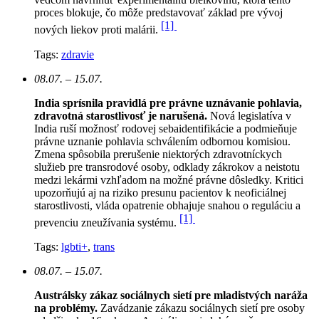
proces blokuje, čo môže predstavovať základ pre vývoj
[1]
nových liekov proti malárii.
Tags:
zdravie
08.07. – 15.07.
India sprísnila pravidlá pre právne uznávanie pohlavia,
zdravotná starostlivosť je narušená.
N
ová legislatíva v
India ruší možnosť rodovej sebaidentifikácie a podmieňuje
právne uznanie pohlavia schválením odbornou komisiou.
Zmena spôsobila prerušenie niektorých zdravotníckych
služieb pre transrodové osoby, odklady zákrokov a neistotu
medzi lekármi vzhľadom na možné právne dôsledky. Kritici
upozorňujú aj na riziko presunu pacientov k neoficiálnej
starostlivosti, vláda opatrenie obhajuje snahou o reguláciu a
[1]
prevenciu zneužívania systému.
Tags:
lgbti+
,
trans
08.07. – 15.07.
Austrálsky zákaz sociálnych sietí pre mladistvých naráža
na problémy.
Zavádzanie zákazu sociálnych sietí pre osoby