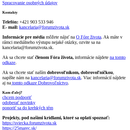
Spracovanie osobných údajov
Kontakty
Telefón:
+421 903 533 946
E- mail:
kancelaria@forumzivota.sk
Informácie pre média
môžete nájsť na
O Fóre života
. Ak máte v
rámci mediálneho výstupu nejaké otázky, ozvite sa na
kancelaria@forumzivota.sk.
Ak sa chcete stať
členom Fóra života,
informácie nájdete
na tomto
odkaze
.
Ak sa chcete stať naším
dobrovoľníkom, dobrovoľníčkou
,
napíšte nám na
kancelaria@forumzivota.sk
. Viac informácií nájdete
aj na
tomto odkaze Dobrovoľníctvo
.
Kam ďalej?
chcem podporiť
odoberať novinky
ponoriť sa do krehkých tém
Projekty, pod našimi krídlami, ktoré sa oplatí spoznať:
https://sviecka.forumzivota.sk
https://25marec.sk/