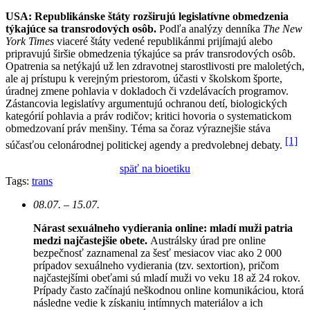
USA: Republikánske štáty rozširujú legislatívne obmedzenia
týkajúce sa transrodových osôb.
Podľa analýzy denníka
The New
York Times
viaceré štáty vedené republikánmi prijímajú alebo
pripravujú širšie obmedzenia týkajúce sa práv transrodových osôb.
Opatrenia sa netýkajú už len zdravotnej starostlivosti pre maloletých,
ale aj prístupu k verejným priestorom, účasti v školskom športe,
úradnej zmene pohlavia v dokladoch či vzdelávacích programov.
Zástancovia legislatívy argumentujú ochranou detí, biologických
kategórií pohlavia a práv rodičov; kritici hovoria o systematickom
obmedzovaní práv menšiny. Téma sa čoraz výraznejšie stáva
[1]
súčasťou celonárodnej politickej agendy a predvolebnej debaty.
späť na bioetiku
Tags:
trans
08.07. – 15.07.
Nárast sexuálneho vydierania online: mladí muži patria
medzi najčastejšie obete.
Austrálsky úrad pre online
bezpečnosť zaznamenal za šesť mesiacov viac ako 2 000
prípadov sexuálneho vydierania (tzv. sextortion), pričom
najčastejšími obeťami sú mladí muži vo veku 18 až 24 rokov.
Prípady často začínajú neškodnou online komunikáciou, ktorá
následne vedie k získaniu intímnych materiálov a ich