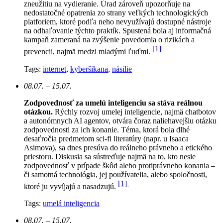
zneužitiu na vydieranie. Úrad zároveň upozorňuje na
nedostatočné opatrenia zo strany veľkých technologických
platforiem, ktoré podľa neho nevyužívajú dostupné nástroje
na odhaľovanie týchto praktík. Spustená bola aj informačná
kampaň zameraná na zvýšenie povedomia o rizikách a
[1]
prevencii, najmä medzi mladými ľuďmi.
Tags:
internet
,
kyberšikana
,
násilie
08.07. – 15.07.
Zodpovednosť za umelú inteligenciu sa stáva reálnou
otázkou.
Rýchly rozvoj umelej inteligencie, najmä chatbotov
a autonómnych AI agentov, otvára čoraz naliehavejšiu otázku
zodpovednosti za ich konanie. Téma, ktorá bola dlhé
desaťročia predmetom sci-fi literatúry (napr. u Isaaca
Asimova), sa dnes presúva do reálneho právneho a etického
priestoru. Diskusia sa sústreďuje najmä na to, kto nesie
zodpovednosť v prípade škôd alebo protiprávneho konania –
či samotná technológia, jej používatelia, alebo spoločnosti,
[1]
ktoré ju vyvíjajú a nasadzujú.
Tags:
umelá inteligencia
08.07. – 15.07.