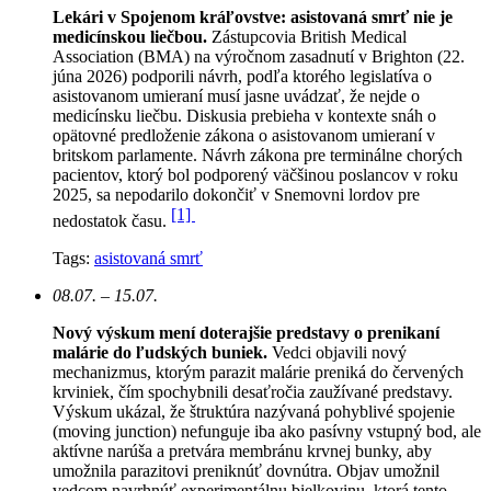
Lekári v Spojenom kráľovstve: asistovaná smrť nie je
medicínskou liečbou.
Zástupcovia British Medical
Association (BMA) na výročnom zasadnutí v Brighton (22.
júna 2026) podporili návrh, podľa ktorého legislatíva o
asistovanom umieraní musí jasne uvádzať, že nejde o
medicínsku liečbu. Diskusia prebieha v kontexte snáh o
opätovné predloženie zákona o asistovanom umieraní v
britskom parlamente. Návrh zákona pre terminálne chorých
pacientov, ktorý bol podporený väčšinou poslancov v roku
2025, sa nepodarilo dokončiť v Snemovni lordov pre
[1]
nedostatok času.
Tags:
asistovaná smrť
08.07. – 15.07.
Nový výskum mení doterajšie predstavy o prenikaní
malárie do ľudských buniek.
Vedci objavili nový
mechanizmus, ktorým parazit malárie preniká do červených
krviniek, čím spochybnili desaťročia zaužívané predstavy.
Výskum ukázal, že štruktúra nazývaná pohyblivé spojenie
(moving junction) nefunguje iba ako pasívny vstupný bod, ale
aktívne narúša a pretvára membránu krvnej bunky, aby
umožnila parazitovi preniknúť dovnútra. Objav umožnil
vedcom navrhnúť experimentálnu bielkovinu, ktorá tento