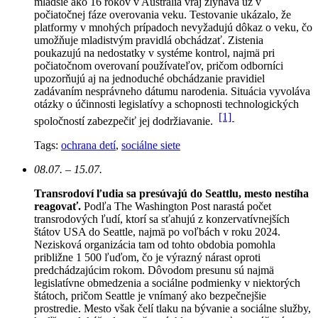
mladšie ako 16 rokov v Austrália vraj zlyháva už v
počiatočnej fáze overovania veku. Testovanie ukázalo, že
platformy v mnohých prípadoch nevyžadujú dôkaz o veku, čo
umožňuje mladistvým pravidlá obchádzať. Zistenia
poukazujú na nedostatky v systéme kontrol, najmä pri
počiatočnom overovaní používateľov, pričom odborníci
upozorňujú aj na jednoduché obchádzanie pravidiel
zadávaním nesprávneho dátumu narodenia. Situácia vyvoláva
otázky o účinnosti legislatívy a schopnosti technologických
[1]
spoločností zabezpečiť jej dodržiavanie.
Tags:
ochrana detí
,
sociálne siete
08.07. – 15.07.
Transrodoví ľudia sa presúvajú do Seattlu, mesto nestíha
reagovať.
Podľa The Washington Post narastá počet
transrodových ľudí, ktorí sa sťahujú z konzervatívnejších
štátov USA do Seattle, najmä po voľbách v roku 2024.
Nezisková organizácia tam od tohto obdobia pomohla
približne 1 500 ľuďom, čo je výrazný nárast oproti
predchádzajúcim rokom.
Dôvodom presunu sú najmä
legislatívne obmedzenia a sociálne podmienky v niektorých
štátoch, pričom Seattle je vnímaný ako bezpečnejšie
prostredie. Mesto však čelí tlaku na bývanie a sociálne služby,