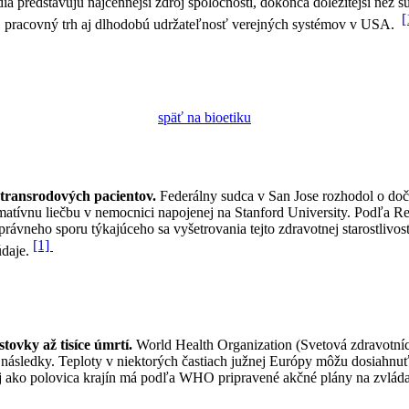
ia predstavujú najcennejší zdroj spoločnosti, dokonca dôležitejší než 
[
, pracovný trh aj dlhodobú udržateľnosť verejných systémov v USA.
späť na bioetiku
transrodových pacientov.
Federálny sudca v San Jose rozhodol o doč
rmatívnu liečbu v nemocnici napojenej na Stanford University. Podľa R
rávneho sporu týkajúceho sa vyšetrovania tejto zdravotnej starostlivost
[1]
daje.
ovky až tisíce úmrtí.
World Health Organization (Svetová zdravotníc
é následky. Teploty v niektorých častiach južnej Európy môžu dosiahnu
j ako polovica krajín má podľa WHO pripravené akčné plány na zvlád