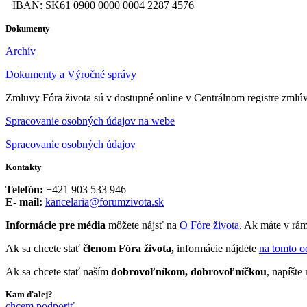
IBAN: SK61 0900 0000 0004 2287 4576
Dokumenty
Archív
Dokumenty a Výročné správy
Zmluvy Fóra života sú v dostupné online v Centrálnom registre zmlú
Spracovanie osobných údajov na webe
Spracovanie osobných údajov
Kontakty
Telefón:
+421 903 533 946
E- mail:
kancelaria@forumzivota.sk
Informácie pre média
môžete nájsť na
O Fóre života
. Ak máte v rám
Ak sa chcete stať
členom Fóra života,
informácie nájdete
na tomto o
Ak sa chcete stať naším
dobrovoľníkom, dobrovoľníčkou
, napíšt
Kam ďalej?
chcem podporiť