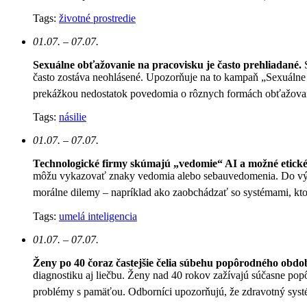
Tags:
životné prostredie
01.07. – 07.07.
Sexuálne obťažovanie na pracovisku je často prehliadané.
často zostáva neohlásené. Upozorňuje na to kampaň „Sexuálne 
prekážkou nedostatok povedomia o rôznych formách obťažovan
Tags:
násilie
01.07. – 07.07.
Technologické firmy skúmajú „vedomie“ AI a možné etické
môžu vykazovať znaky vedomia alebo sebauvedomenia. Do výskum
morálne dilemy – napríklad ako zaobchádzať so systémami, kt
Tags:
umelá inteligencia
01.07. – 07.07.
Ženy po 40 čoraz častejšie čelia súbehu popôrodného obd
diagnostiku aj liečbu. Ženy nad 40 rokov zažívajú súčasne 
problémy s pamäťou. Odborníci upozorňujú, že zdravotný systé