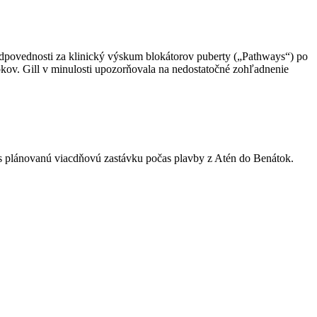
zodpovednosti za klinický výskum blokátorov puberty („Pathways“) po
okov. Gill v minulosti upozorňovala na nedostatočné zohľadnenie
es plánovanú viacdňovú zastávku počas plavby z Atén do Benátok.