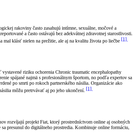
ogickej rakoviny často zasahujú intímne, sexuálne, močové a
portované a často ostávajú bez adekvátnej zdravotnej starostlivosti.
[1]
al klásť nielen na prežitie, ale aj na kvalitu života po liečbe
 vystavené riziku ochorenia Chronic traumatic encephalopathy
renie spájané najmä s profesionálnym športom, no podľa expertov sa
vrdené po smrti po rokoch partnerského násilia. Organizácie ako
[1]
ásilia môžu pretrvávať aj po jeho ukončení.
 rozvíjajú projekt Fiat, ktorý prostredníctvom online aj osobných
sa presunul do digitálneho prostredia. Kombinuje online formáciu,