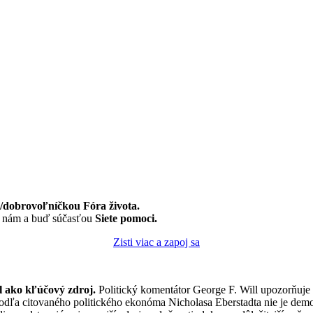
dobrovoľníčkou Fóra života.
k nám a buď súčasťou
Siete pomoci.
Zisti viac a zapoj sa
 ako kľúčový zdroj.
Politický komentátor George F. Will upozorňuje
odľa citovaného politického ekonóma Nicholasa Eberstadta nie je dem