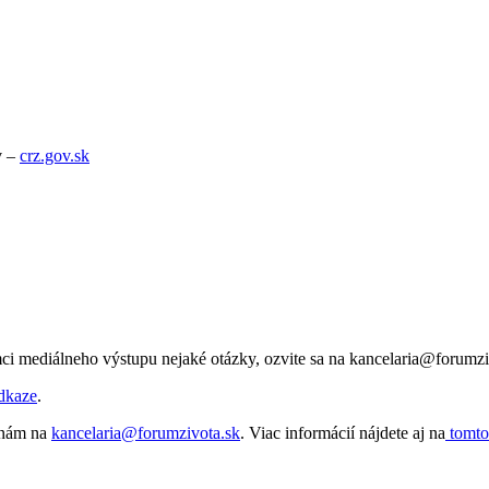
v –
crz.gov.sk
ci mediálneho výstupu nejaké otázky, ozvite sa na kancelaria@forumzi
dkaze
.
e nám na
kancelaria@forumzivota.sk
. Viac informácií nájdete aj na
tomto