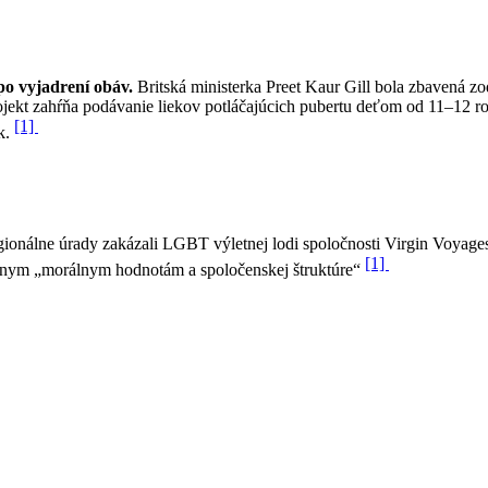
po vyjadrení obáv.
Britská ministerka Preet Kaur Gill bola zbavená 
ojekt zahŕňa podávanie liekov potláčajúcich pubertu deťom od 11–12 r
[1]
k.
gionálne úrady zakázali LGBT výletnej lodi spoločnosti Virgin Voyag
[1]
stnym „morálnym hodnotám a spoločenskej štruktúre“