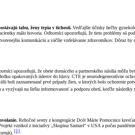
ostávajú tabu, ženy trpia v tichosti.
Vedľajšie účinky liečby gynekol
acientky málo hovoria. Odborníci upozorňujú, že tieto problémy sú podre
vorenejšiu komunikáciu a väčšie vzdelávanie zdravotníkov. Dôraz by sa m
orníci upozorňujú, že obete domáceho a partnerského násilia môžu byť
ôsledku opakovaných úderov do hlavy. CTE je neurodegeneratívne ocho
álii boli zaznamenané prvé prípady žien, u ktorých bolo ochorenie pot
a vyzývajú na širšiu informovanosť a podporu obetí, keďže následky n
ovolanie.
Rehoľné sestry z kongregácie Dcér Márie Pomocnice kresťanov
rojekt vznikol z iniciatívy „Skupina Samuel“ v USA a počas pandémie 
[1]
formát).