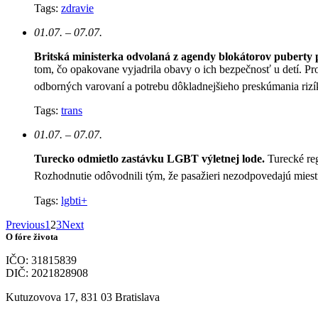
Tags:
zdravie
01.07. – 07.07.
Britská ministerka odvolaná z agendy blokátorov puberty 
tom, čo opakovane vyjadrila obavy o ich bezpečnosť u detí. Pr
odborných varovaní a potrebu dôkladnejšieho preskúmania rizí
Tags:
trans
01.07. – 07.07.
Turecko odmietlo zastávku LGBT výletnej lode.
Turecké re
Rozhodnutie odôvodnili tým, že pasažieri nezodpovedajú mie
Tags:
lgbti+
Previous
1
2
3
Next
O fóre života
IČO: 31815839
DIČ: 2021828908
Kutuzovova 17, 831 03 Bratislava