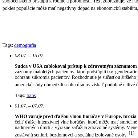
spoločenského prístupu k rodine a pôrodnosti. Text zdôrazňuje, že ľud
pokles populácie môže mať negatívny dopad na ekonomickú stabilitu
Tags:
demografia
08.07. – 15.07.
Sudca v USA zablokoval prístup k zdravotným záznamom 
záznamy maloletých pacientov, ktorí podstúpili tzv. gender-afi
ochranu súkromia pacientov.
Rozhodnutie je súčasťou širšieho p
americké súdy obmedzili snahu úradov získať podobné citlivé ú
Tags:
trans
01.07. – 07.07.
WHO varuje pred ďalšou vlnou horúčav v Európe, hrozia st
čeliť ďalšej intenzívnej vlne horúčav, ktorá môže mať smrteľn
nadmerných úmrtí a výrazne zaťažila zdravotné systémy. Mene
[1]
zostávajú seniori, bezdomovci a sociálne izolované osoby.