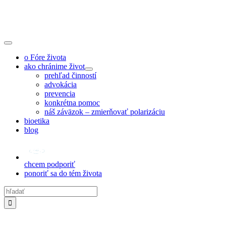
Skip
to
content
Toggle
Navigation
o Fóre života
ako chránime život
prehľad činností
advokácia
prevencia
konkrétna pomoc
náš záväzok – zmierňovať polarizáciu
bioetika
blog
chcem podporiť
ponoriť sa do tém života
Hľadať: