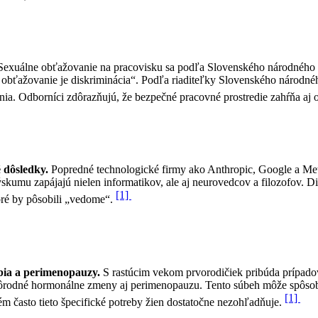
Sexuálne obťažovanie na pracovisku sa podľa Slovenského národného st
obťažovanie je diskriminácia“. Podľa riaditeľky Slovenského národnéh
ia. Odborníci zdôrazňujú, že bezpečné pracovné prostredie zahŕňa a
 dôsledky.
Popredné technologické firmy ako Anthropic, Google a Meta
u zapájajú nielen informatikov, ale aj neurovedcov a filozofov. Disk
[1]
oré by pôsobili „vedome“.
obia a perimenopauzy.
S rastúcim vekom prvorodičiek pribúda prípadov
popôrodné hormonálne zmeny aj perimenopauzu. Tento súbeh môže spôs
[1]
m často tieto špecifické potreby žien dostatočne nezohľadňuje.