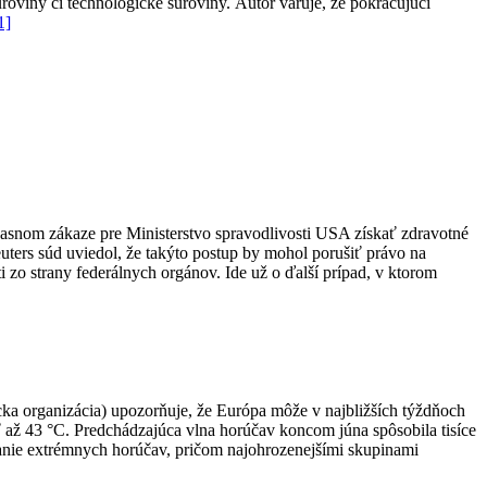
suroviny či technologické suroviny.
Autor varuje, že pokračujúci
1]
asnom zákaze pre Ministerstvo spravodlivosti USA získať zdravotné
euters súd uviedol, že takýto postup by mohol porušiť právo na
i zo strany federálnych orgánov. Ide už o ďalší prípad, v ktorom
ka organizácia) upozorňuje, že Európa môže v najbližších týždňoch
ť až 43 °C. Predchádzajúca vlna horúčav koncom júna spôsobila tisíce
anie extrémnych horúčav, pričom najohrozenejšími skupinami