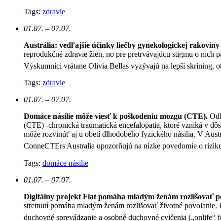
Tags:
zdravie
01.07. – 07.07.
Austrália: vedľajšie účinky liečby gynekologickej rakoviny 
reprodukčné zdravie žien, no pre pretrvávajúcu stigmu o nich p
Výskumníci vrátane Olivia Bellas vyzývajú na lepší skríning, ot
Tags:
zdravie
01.07. – 07.07.
Domáce násilie môže viesť k poškodeniu mozgu (CTE).
Odb
(CTE) -chronická traumatická encefalopatia, ktoré vzniká v d
môže rozvinúť aj u obetí dlhodobého fyzického násilia. V Austr
ConneCTErs Australia upozorňujú na nízke povedomie o riziku 
Tags:
domáce násilie
01.07. – 07.07.
Digitálny projekt Fiat pomáha mladým ženám rozlišovať p
stretnutí pomáha mladým ženám rozlišovať životné povolanie. P
duchovné sprevádzanie a osobné duchovné cvičenia („onlife“ 