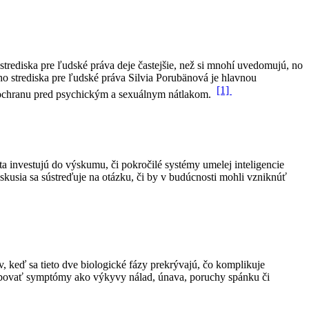
rediska pre ľudské práva deje častejšie, než si mnohí uvedomujú, no
o strediska pre ľudské práva Silvia Porubänová je hlavnou
[1]
j ochranu pred psychickým a sexuálnym nátlakom.
 investujú do výskumu, či pokročilé systémy umelej inteligencie
usia sa sústreďuje na otázku, či by v budúcnosti mohli vzniknúť
, keď sa tieto dve biologické fázy prekrývajú, čo komplikuje
obovať symptómy ako výkyvy nálad, únava, poruchy spánku či