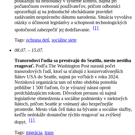
poukazujú na nedostatky v systéme kontrol, najmä pri
počiatočnom overovaní používateľov, pričom odborníci
upozorňujú aj na jednoduché obchádzanie pravidiel
zadávaním nesprávneho dátumu narodenia. Situácia vyvoláva
otázky o účinnosti legislatívy a schopnosti technologických
[1]
spoločností zabezpečiť jej dodržiavanie.
Tags:
ochrana detí
,
sociálne siete
08.07. – 15.07.
Transrodoví ľudia sa presúvajú do Seattlu, mesto nestíha
reagovať.
Podľa The Washington Post narastá počet
transrodových ľudí, ktorí sa sťahujú z konzervatívnejších
štátov USA do Seattle, najmä po voľbách v roku 2024.
Nezisková organizácia tam od tohto obdobia pomohla
približne 1 500 ľuďom, čo je výrazný nárast oproti
predchádzajúcim rokom.
Dôvodom presunu sú najmä
legislatívne obmedzenia a sociálne podmienky v niektorých
štátoch, pričom Seattle je vnímaný ako bezpečnejšie
prostredie. Mesto však čelí tlaku na bývanie a sociálne služby,
keďže nedokáže dostatočne rýchlo reagovať na zvýšený
[1]
dopyt.
Tags:
migrácia
,
trans