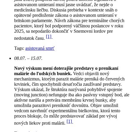
asistovanom umieraní musí jasne uvádzať, že nejde o
medicínsku liečbu. Diskusia prebieha v kontexte snáh o
opätovné predloženie zákona o asistovanom umieraní v
britskom parlamente. Návrh zákona pre terminálne chorých
pacientov, ktorý bol podporený väčšinou poslancov v roku
2025, sa nepodarilo dokončiť v Snemovni lordov pre
[1]
nedostatok času.
Tags:
asistovaná smrť
08.07. – 15.07.
Nový výskum mení doterajšie predstavy o prenikaní
malárie do ľudských buniek.
Vedci objavili nový
mechanizmus, ktorým parazit malárie preniká do červených
krviniek, čím spochybnili desaťročia zaužívané predstavy.
Výskum ukázal, že štruktúra nazývaná pohyblivé spojenie
(moving junction) nefunguje iba ako pasívny vstupný bod, ale
aktívne narúša a pretvára membránu krvnej bunky, aby
umožnila parazitovi preniknúť dovnútra. Objav umožnil
vedcom navrhnúť experimentálnu bielkovinu, ktorá tento
proces blokuje, čo môže predstavovať základ pre vývoj
[1]
nových liekov proti malárii.