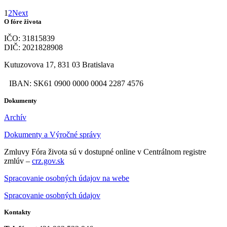
1
2
Next
O fóre života
IČO: 31815839
DIČ: 2021828908
Kutuzovova 17, 831 03 Bratislava
IBAN: SK61 0900 0000 0004 2287 4576
Dokumenty
Archív
Dokumenty a Výročné správy
Zmluvy Fóra života sú v dostupné online v Centrálnom registre
zmlúv –
crz.gov.sk
Spracovanie osobných údajov na webe
Spracovanie osobných údajov
Kontakty