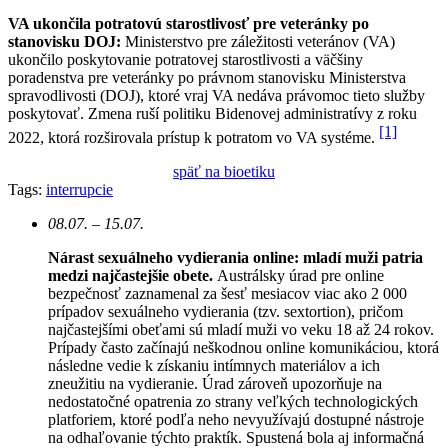
VA ukončila potratovú starostlivosť pre veteránky po
stanovisku DOJ:
Ministerstvo pre záležitosti veteránov (VA)
ukončilo poskytovanie potratovej starostlivosti a väčšiny
poradenstva pre veteránky po právnom stanovisku Ministerstva
spravodlivosti (DOJ), ktoré vraj VA nedáva právomoc tieto služby
poskytovať. Zmena ruší politiku Bidenovej administratívy z roku
[1]
2022, ktorá rozširovala prístup k potratom vo VA systéme.
späť na bioetiku
Tags:
interrupcie
08.07. – 15.07.
Nárast sexuálneho vydierania online: mladí muži patria
medzi najčastejšie obete.
Austrálsky úrad pre online
bezpečnosť zaznamenal za šesť mesiacov viac ako 2 000
prípadov sexuálneho vydierania (tzv. sextortion), pričom
najčastejšími obeťami sú mladí muži vo veku 18 až 24 rokov.
Prípady často začínajú neškodnou online komunikáciou, ktorá
následne vedie k získaniu intímnych materiálov a ich
zneužitiu na vydieranie. Úrad zároveň upozorňuje na
nedostatočné opatrenia zo strany veľkých technologických
platforiem, ktoré podľa neho nevyužívajú dostupné nástroje
na odhaľovanie týchto praktík. Spustená bola aj informačná