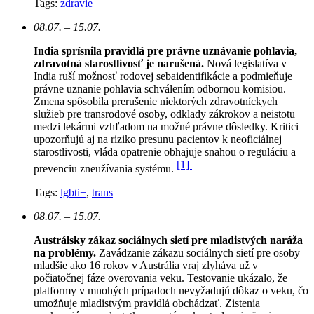
Tags:
zdravie
08.07. – 15.07.
India sprísnila pravidlá pre právne uznávanie pohlavia,
zdravotná starostlivosť je narušená.
N
ová legislatíva v
India ruší možnosť rodovej sebaidentifikácie a podmieňuje
právne uznanie pohlavia schválením odbornou komisiou.
Zmena spôsobila prerušenie niektorých zdravotníckych
služieb pre transrodové osoby, odklady zákrokov a neistotu
medzi lekármi vzhľadom na možné právne dôsledky. Kritici
upozorňujú aj na riziko presunu pacientov k neoficiálnej
starostlivosti, vláda opatrenie obhajuje snahou o reguláciu a
[1]
prevenciu zneužívania systému.
Tags:
lgbti+
,
trans
08.07. – 15.07.
Austrálsky zákaz sociálnych sietí pre mladistvých naráža
na problémy.
Zavádzanie zákazu sociálnych sietí pre osoby
mladšie ako 16 rokov v Austrália vraj zlyháva už v
počiatočnej fáze overovania veku. Testovanie ukázalo, že
platformy v mnohých prípadoch nevyžadujú dôkaz o veku, čo
umožňuje mladistvým pravidlá obchádzať. Zistenia