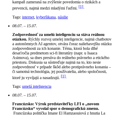
kampaň zameraná na zvýšenie povedomia o rizikách a
[1]
prevencii, najmä medzi mladými ľuďmi.
Tags:
internet
,
kyberšikana
,
násilie
08.07. – 15.07.
Zodpovednosť za umelú inteligenciu sa stáva reálnou
otázkou.
Rýchly rozvoj umelej inteligencie, najmä chatbotov
a autonómnych AI agentov, otvára čoraz naliehavejšiu otázku
zodpovednosti za ich konanie. Téma, ktorá bola dlhé
desaťročia predmetom sci-fi literatúry (napr. u Isaaca
Asimova), sa dnes presúva do reálneho právneho a etického
priestoru. Diskusia sa sústreďuje najmä na to, kto nesie
zodpovednosť v prípade škôd alebo protiprávneho konania –
či samotná technológia, jej používatelia, alebo spoločnosti,
[1]
ktoré ju vyvíjajú a nasadzujú.
Tags:
umelá inteligencia
08.07. – 15.07.
Francúzsko: Výrok predstaviteľky LFI o „novom
Francúzsku“ vyvolal spor o demografickú zmenu.
Francúzska politička Imane El Hamzaouiová z hnutia La