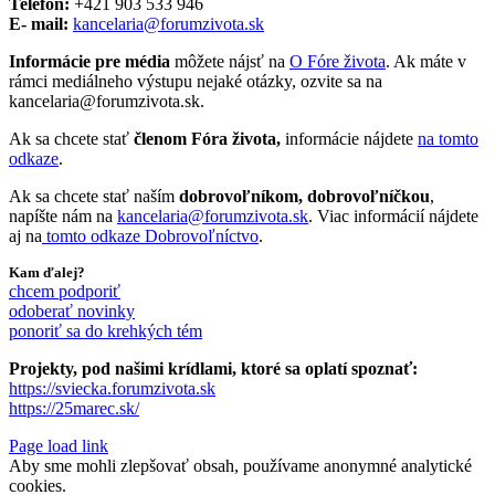
Telefón:
+421 903 533 946
E- mail:
kancelaria@forumzivota.sk
Informácie pre média
môžete nájsť na
O Fóre života
. Ak máte v
rámci mediálneho výstupu nejaké otázky, ozvite sa na
kancelaria@forumzivota.sk.
Ak sa chcete stať
členom Fóra života,
informácie nájdete
na tomto
odkaze
.
Ak sa chcete stať naším
dobrovoľníkom, dobrovoľníčkou
,
napíšte nám na
kancelaria@forumzivota.sk
. Viac informácií nájdete
aj na
tomto odkaze Dobrovoľníctvo
.
Kam ďalej?
chcem podporiť
odoberať novinky
ponoriť sa do krehkých tém
Projekty, pod našimi krídlami, ktoré sa oplatí spoznať:
https://sviecka.forumzivota.sk
https://25marec.sk/
Page load link
Aby sme mohli zlepšovať obsah, používame anonymné analytické
cookies.