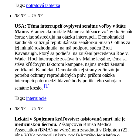
Tags:
potratová tabletka
08.07. – 15.07.
USA: Téma interrupcií ovplyvní senátne voľby v štáte
Maine.
V americkom štáte Maine sa blížiace voľby do Senátu
čoraz viac sústreďujú na otázku interrupcií. Demokratickí
kandidáti kritizujú republikánsku senátorku Susan Collins za
jej minulé rozhodnutia, najmä podporu sudcu Brett
Kavanaugh, ktorý sa podieľal na zrušení precedensu Roe v.
Wade. Hoci interrupcie zostávajú v Maine legálne, téma sa
stáva kľúčovým faktorom kampane, najmä medzi ženami
voličkami. Kandidáti Demokratickej strany zdôrazňujú
potrebu ochrany reprodukčných práv, pričom otázka
interrupcií patrí medzi hlavné body politického súboja o
[1]
senátne kreslo.
Tags:
interrupcie
08.07. – 15.07.
Lekári v Spojenom kráľovstve: asistovaná smrť nie je
medicínskou liečbou.
Zástupcovia British Medical
Association (BMA) na výročnom zasadnutí v Brighton (22.
júna 2026) podporili návrh, podľa ktorého legislatíva o