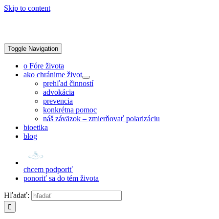
Skip to content
Toggle Navigation
o Fóre života
ako chránime život
prehľad činností
advokácia
prevencia
konkrétna pomoc
náš záväzok – zmierňovať polarizáciu
bioetika
blog
chcem podporiť
ponoriť sa do tém života
Hľadať: