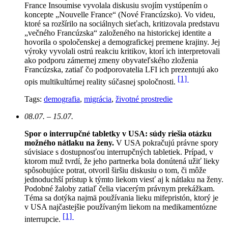
France Insoumise vyvolala diskusiu svojím vystúpením o
koncepte „Nouvelle France“ (Nové Francúzsko). Vo videu,
ktoré sa rozšírilo na sociálnych sieťach, kritizovala predstavu
„večného Francúzska“ založeného na historickej identite a
hovorila o spoločenskej a demografickej premene krajiny. Jej
výroky vyvolali ostrú reakciu kritikov, ktorí ich interpretovali
ako podporu zámernej zmeny obyvateľského zloženia
Francúzska, zatiaľ čo podporovatelia LFI ich prezentujú ako
[1]
opis multikultúrnej reality súčasnej spoločnosti.
Tags:
demografia
,
migrácia
,
životné prostredie
08.07. – 15.07.
Spor o interrupčné tabletky v USA: súdy riešia otázku
možného nátlaku na ženy.
V USA pokračujú právne spory
súvisiace s dostupnosťou interrupčných tabletiek. Prípad, v
ktorom muž tvrdí, že jeho partnerka bola donútená užiť lieky
spôsobujúce potrat, otvoril širšiu diskusiu o tom, či môže
jednoduchší prístup k týmto liekom viesť aj k nátlaku na ženy.
Podobné žaloby zatiaľ čelia viacerým právnym prekážkam.
Téma sa dotýka najmä používania lieku mifepristón, ktorý je
v USA najčastejšie používaným liekom na medikamentózne
[1]
interrupcie.