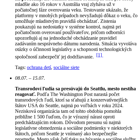
mladšie ako 16 rokov v Austrália vraj zlyháva už v
počiatočnej fáze overovania veku. Testovanie ukázalo, že
platformy v mnohých prípadoch nevyžadujú dôkaz o veku, čo
umožňuje mladistvým pravidlá obchádzať. Zistenia
poukazujú na nedostatky v systéme kontrol, najmä pri
počiatočnom overovaní používateľov, pričom odborníci
upozorňujú aj na jednoduché obchádzanie pravidiel
zadávaním nesprávneho dátumu narodenia. Situácia vyvoláva
otázky o účinnosti legislatívy a schopnosti technologických
[1]
spoločností zabezpečiť jej dodržiavanie.
Tags:
ochrana detí
,
sociálne siete
08.07. – 15.07.
Transrodoví ľudia sa presúvajú do Seattlu, mesto nestíha
reagovať.
Podľa The Washington Post narastá počet
transrodových ľudí, ktorí sa sťahujú z konzervatívnejších
štátov USA do Seattle, najmä po voľbách v roku 2024.
Nezisková organizácia tam od tohto obdobia pomohla
približne 1 500 ľuďom, čo je výrazný nárast oproti
predchádzajúcim rokom.
Dôvodom presunu sú najmä
legislatívne obmedzenia a sociálne podmienky v niektorých
štátoch, pričom Seattle je vnímaný ako bezpečnejšie
prostredie. Mesto však čelí tlaku na bývanie a sociálne služby,