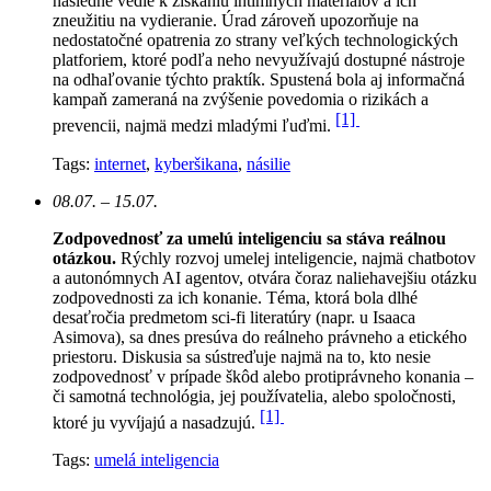
následne vedie k získaniu intímnych materiálov a ich
zneužitiu na vydieranie. Úrad zároveň upozorňuje na
nedostatočné opatrenia zo strany veľkých technologických
platforiem, ktoré podľa neho nevyužívajú dostupné nástroje
na odhaľovanie týchto praktík. Spustená bola aj informačná
kampaň zameraná na zvýšenie povedomia o rizikách a
[1]
prevencii, najmä medzi mladými ľuďmi.
Tags:
internet
,
kyberšikana
,
násilie
08.07. – 15.07.
Zodpovednosť za umelú inteligenciu sa stáva reálnou
otázkou.
Rýchly rozvoj umelej inteligencie, najmä chatbotov
a autonómnych AI agentov, otvára čoraz naliehavejšiu otázku
zodpovednosti za ich konanie. Téma, ktorá bola dlhé
desaťročia predmetom sci-fi literatúry (napr. u Isaaca
Asimova), sa dnes presúva do reálneho právneho a etického
priestoru. Diskusia sa sústreďuje najmä na to, kto nesie
zodpovednosť v prípade škôd alebo protiprávneho konania –
či samotná technológia, jej používatelia, alebo spoločnosti,
[1]
ktoré ju vyvíjajú a nasadzujú.
Tags:
umelá inteligencia