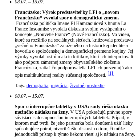
08.07. – 15.07.
Francúzsko: Výrok predstaviteľky LFI o „novom
Francúzsku“ vyvolal spor o demografickú zmenu.
Francúzska politička Imane El Hamzaouiová z hnutia La
France Insoumise vyvolala diskusiu svojím vystúpením o
koncepte „Nouvelle France“ (Nové Francúzsko). Vo videu,
ktoré sa rozšírilo na sociálnych sieťach, kritizovala predstavu
„večného Francúzska“ založeného na historickej identite a
hovorila o spoločenskej a demografickej premene krajiny. Jej
výroky vyvolali ostrú reakciu kritikov, ktorí ich interpretovali
ako podporu zámernej zmeny obyvateľského zloženia
Francúzska, zatiaľ čo podporovatelia LFI ich prezentujú ako
[1]
opis multikultúrnej reality súčasnej spoločnosti.
Tags:
demografia
,
migrácia
,
životné prostredie
08.07. – 15.07.
Spor o interrupčné tabletky v USA: súdy riešia otázku
možného nátlaku na ženy.
V USA pokračujú právne spory
súvisiace s dostupnosťou interrupčných tabletiek. Prípad, v
ktorom muž tvrdí, že jeho partnerka bola donútená užiť lieky
spôsobujúce potrat, otvoril širšiu diskusiu o tom, či môže
jednoduchší prístup k týmto liekom viesť aj k nátlaku na ženy.