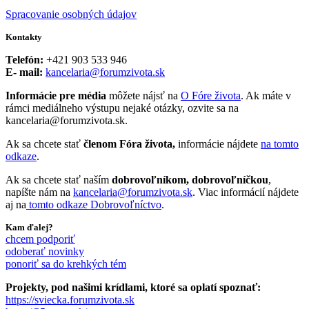
Spracovanie osobných údajov
Kontakty
Telefón:
+421 903 533 946
E- mail:
kancelaria@forumzivota.sk
Informácie pre média
môžete nájsť na
O Fóre života
. Ak máte v
rámci mediálneho výstupu nejaké otázky, ozvite sa na
kancelaria@forumzivota.sk.
Ak sa chcete stať
členom Fóra života,
informácie nájdete
na tomto
odkaze
.
Ak sa chcete stať naším
dobrovoľníkom, dobrovoľníčkou
,
napíšte nám na
kancelaria@forumzivota.sk
. Viac informácií nájdete
aj na
tomto odkaze Dobrovoľníctvo
.
Kam ďalej?
chcem podporiť
odoberať novinky
ponoriť sa do krehkých tém
Projekty, pod našimi krídlami, ktoré sa oplatí spoznať:
https://sviecka.forumzivota.sk