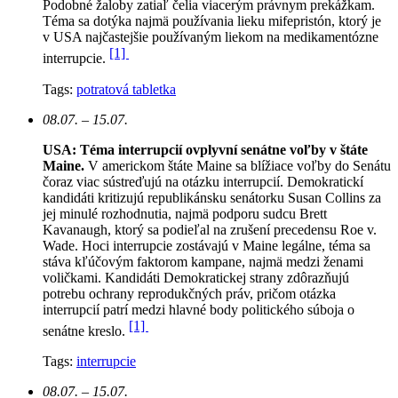
Podobné žaloby zatiaľ čelia viacerým právnym prekážkam.
Téma sa dotýka najmä používania lieku mifepristón, ktorý je
v USA najčastejšie používaným liekom na medikamentózne
[1]
interrupcie.
Tags:
potratová tabletka
08.07. – 15.07.
USA: Téma interrupcií ovplyvní senátne voľby v štáte
Maine.
V americkom štáte Maine sa blížiace voľby do Senátu
čoraz viac sústreďujú na otázku interrupcií. Demokratickí
kandidáti kritizujú republikánsku senátorku Susan Collins za
jej minulé rozhodnutia, najmä podporu sudcu Brett
Kavanaugh, ktorý sa podieľal na zrušení precedensu Roe v.
Wade. Hoci interrupcie zostávajú v Maine legálne, téma sa
stáva kľúčovým faktorom kampane, najmä medzi ženami
voličkami. Kandidáti Demokratickej strany zdôrazňujú
potrebu ochrany reprodukčných práv, pričom otázka
interrupcií patrí medzi hlavné body politického súboja o
[1]
senátne kreslo.
Tags:
interrupcie
08.07. – 15.07.