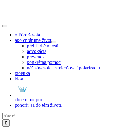
Skip
to
content
Toggle
Navigation
o Fóre života
ako chránime život
prehľad činností
advokácia
prevencia
konkrétna pomoc
náš záväzok – zmierňovať polarizáciu
bioetika
blog
chcem podporiť
ponoriť sa do tém života
Hľadať: