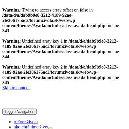
Warning
: Trying to access array offset on false in
/data/d/a/dab9b9e8-3212-4189-92ae-
2fe306175ac3/forumzivota.sk/web/wp-
content/themes/Avada/includes/class-avada-head.php
on line
343
Warning
: Undefined array key 1 in
/data/d/a/dab9b9e8-3212-
4189-92ae-2fe306175ac3/forumzivota.sk/web/wp-
content/themes/Avada/includes/class-avada-head.php
on line
344
Warning
: Undefined array key 2 in
/data/d/a/dab9b9e8-3212-
4189-92ae-2fe306175ac3/forumzivota.sk/web/wp-
content/themes/Avada/includes/class-avada-head.php
on line
345
Skip to content
Toggle Navigation
o Fóre života
ako chránime život