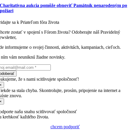
Charitatívna aukcia pomôže obnoviť Pamätník nenarodeným po
požiari
ridajte sa k Priateľom fóra života
hcete zostať v spojení s Fórom života? Odoberajte náš Pravidelný
ewsletter,
de informujeme o svojej činnosti, aktivitách, kampaniach, cieľoch.
 ním vám neuniknú žiadne novinky.
odoberať
akujeme, že s nami scitlivujete spoločnosť!
×
iekde sa stala chyba. Skontrolujte, prosím, pripojenie na internet a
kúste znovu.
×
odporte našu snahu scitlivovať spoločnosť
a krehkosť každého života.
chcem podporiť