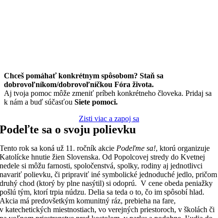
Chceš pomáhať konkrétnym spôsobom? Staň sa
dobrovoľníkom/dobrovoľníčkou Fóra života.
Aj tvoja pomoc môže zmeniť príbeh konkrétneho človeka. Pridaj sa
k nám a buď súčasťou
Siete pomoci.
Zisti viac a zapoj sa
Podeľte sa o svoju polievku
Tento rok sa koná už 11. ročník akcie
Podeľme sa!
, ktorú organizuje
Katolícke hnutie žien Slovenska. Od Popolcovej stredy do Kvetnej
nedele si môžu farnosti, spoločenstvá, spolky, rodiny aj jednotlivci
navariť polievku, či pripraviť iné symbolické jednoduché jedlo, pričom
druhý chod (ktorý by plne nasýtil) si odoprú. V cene obeda peniažky
pošlú tým, ktorí trpia núdzu. Delia sa teda o to, čo im spôsobí hlad.
Akcia má predovšetkým komunitný ráz, prebieha na fare,
v katechetických miestnostiach, vo verejných priestoroch, v školách či