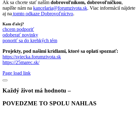
Ak sa chcete stať naším
dobrovoľníkom, dobrovoľníčkou
,
napíšte nám na
kancelaria@forumzivota.sk
. Viac informácií nájdete
aj na
tomto odkaze Dobrovoľníctvo
.
Kam ďalej?
chcem podporiť
odoberať novinky
ponoriť sa do krehkých tém
Projekty, pod našimi krídlami, ktoré sa oplatí spoznať:
https://sviecka.forumzivota.sk
https://25marec.sk/
Page load link
Každý život má hodnotu –
POVEDZME TO SPOLU NAHLAS