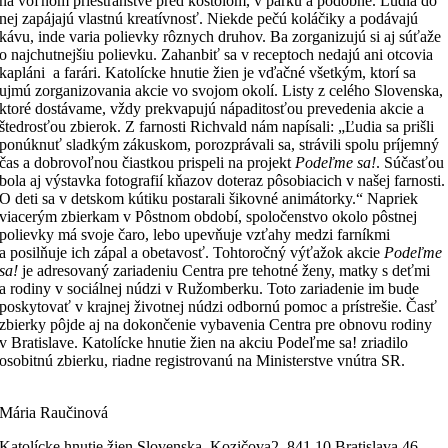
na voľnom priestranstve pred kostolom, v parku a podobne. Ľudia do
nej zapájajú vlastnú kreatívnosť. Niekde pečú koláčiky a podávajú
kávu, inde varia polievky rôznych druhov. Ba zorganizujú si aj súťaže
o najchutnejšiu polievku. Zahanbiť sa v receptoch nedajú ani otcovia
kapláni a farári. Katolícke hnutie žien je vďačné všetkým, ktorí sa
ujmú zorganizovania akcie vo svojom okolí. Listy z celého Slovenska,
ktoré dostávame, vždy prekvapujú nápaditosťou prevedenia akcie a
štedrosťou zbierok. Z farnosti Richvald nám napísali: „Ľudia sa prišli
ponúknuť sladkým zákuskom, porozprávali sa, strávili spolu príjemný
čas a dobrovoľnou čiastkou prispeli na projekt
Podeľme sa!
. Súčasťou
bola aj výstavka fotografií kňazov doteraz pôsobiacich v našej farnosti.
O deti sa v detskom kútiku postarali šikovné animátorky.“ Napriek
viacerým zbierkam v Pôstnom období, spoločenstvo okolo pôstnej
polievky má svoje čaro, lebo upevňuje vzťahy medzi farníkmi
a posilňuje ich zápal a obetavosť. Tohtoročný výťažok akcie
Podeľme
sa!
je adresovaný zariadeniu Centra pre tehotné ženy, matky s deťmi
a rodiny v sociálnej núdzi v Ružomberku. Toto zariadenie im bude
poskytovať v krajnej životnej núdzi odbornú pomoc a prístrešie. Časť
zbierky pôjde aj na dokončenie vybavenia Centra pre obnovu rodiny
v Bratislave. Katolícke hnutie žien na akciu Podeľme sa! zriadilo
osobitnú zbierku, riadne registrovanú na Ministerstve vnútra SR.
Mária Raučinová
Katolícke hnutie žien Slovenska, Kozičova2, 841 10 Bratislava 46.