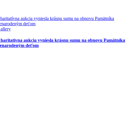
haritatívna aukcia vyniesla krásnu sumu na obnovu Pamätníka
enarodeným deťom
allery
haritatívna aukcia vyniesla krásnu sumu na obnovu Pamätníka
enarodeným deťom