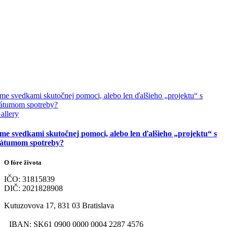
me svedkami skutočnej pomoci, alebo len ďalšieho „projektu“ s
átumom spotreby?
allery
me svedkami skutočnej pomoci, alebo len ďalšieho „projektu“ s
átumom spotreby?
O fóre života
IČO: 31815839
DIČ: 2021828908
Kutuzovova 17, 831 03 Bratislava
IBAN: SK61 0900 0000 0004 2287 4576