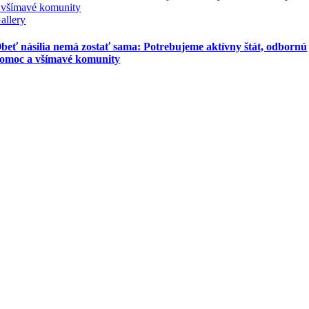
 všímavé komunity
allery
beť násilia nemá zostať sama: Potrebujeme aktívny štát, odbornú
omoc a všímavé komunity