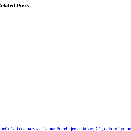
elated Posts
beť násilia nemá zostať sama: Potrebujeme aktívny štát, odbornú pom