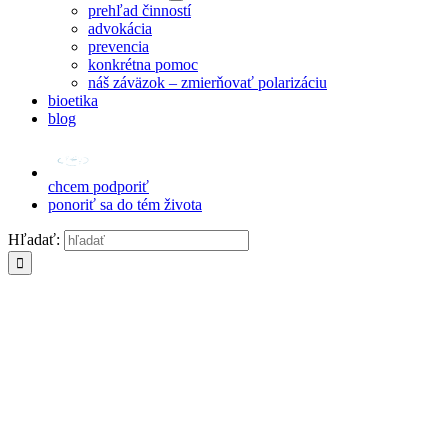
prehľad činností
advokácia
prevencia
konkrétna pomoc
náš záväzok – zmierňovať polarizáciu
bioetika
blog
chcem podporiť
ponoriť sa do tém života
Hľadať: