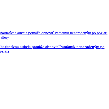
haritatívna aukcia pomôže obnoviť Pamätník nenarodeným po požiari
allery
haritatívna aukcia pomôže obnoviť Pamätník nenarodeným po
ožiari