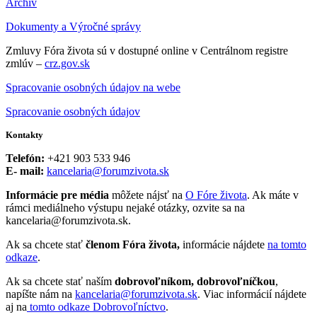
Archív
Dokumenty a Výročné správy
Zmluvy Fóra života sú v dostupné online v Centrálnom registre
zmlúv –
crz.gov.sk
Spracovanie osobných údajov na webe
Spracovanie osobných údajov
Kontakty
Telefón:
+421 903 533 946
E- mail:
kancelaria@forumzivota.sk
Informácie pre média
môžete nájsť na
O Fóre života
. Ak máte v
rámci mediálneho výstupu nejaké otázky, ozvite sa na
kancelaria@forumzivota.sk.
Ak sa chcete stať
členom Fóra života,
informácie nájdete
na tomto
odkaze
.
Ak sa chcete stať naším
dobrovoľníkom, dobrovoľníčkou
,
napíšte nám na
kancelaria@forumzivota.sk
. Viac informácií nájdete
aj na
tomto odkaze Dobrovoľníctvo
.