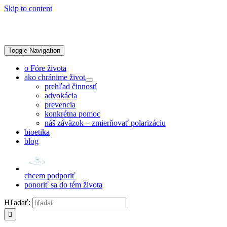
Skip to content
Toggle Navigation
o Fóre života
ako chránime život
prehľad činností
advokácia
prevencia
konkrétna pomoc
náš záväzok – zmierňovať polarizáciu
bioetika
blog
chcem podporiť
ponoriť sa do tém života
Hľadať: