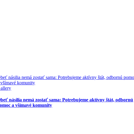
beť násilia nemá zostať sama: Potrebujeme aktívny štát, odbornú pom
 všímavé komunity
allery
beť násilia nemá zostať sama: Potrebujeme aktívny štát, odbornú
omoc a všímavé komunity