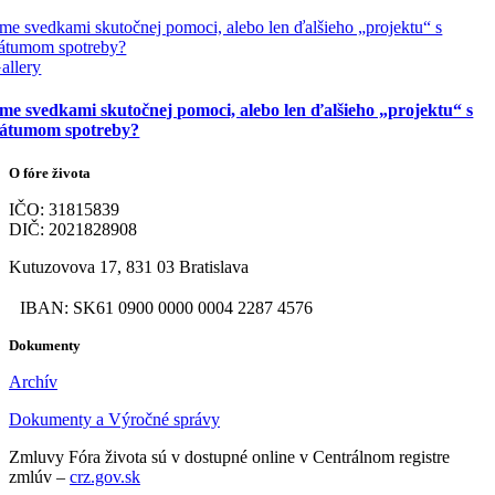
me svedkami skutočnej pomoci, alebo len ďalšieho „projektu“ s
átumom spotreby?
allery
me svedkami skutočnej pomoci, alebo len ďalšieho „projektu“ s
átumom spotreby?
O fóre života
IČO: 31815839
DIČ: 2021828908
Kutuzovova 17, 831 03 Bratislava
IBAN: SK61 0900 0000 0004 2287 4576
Dokumenty
Archív
Dokumenty a Výročné správy
Zmluvy Fóra života sú v dostupné online v Centrálnom registre
zmlúv –
crz.gov.sk