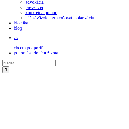
advokácia
prevencia
konkrétna pomoc
náš záväzok – zmierňovať polarizáciu
bioetika
blog
chcem podporiť
ponoriť sa do tém života
Hľadať: