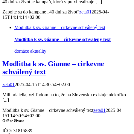
40 dní za život je kampaň, ktorá v praxi realizuje [...]
Zapojte sa do kampane „40 dní za život“
zeta01
2025-04-
15T14:14:14+02:00
Modlitba k sv. Gianne – cirkevne schválený text
Modlitba k sv. Gianne – cirkevne schválený text
domáce aktuality
Modlitba k sv. Gianne – cirkevne
schválený text
zeta01
2025-04-15T14:30:54+02:00
Milí priatelia, vzhľadom na to, že na Slovensku existuje niekoľko
[...]
Modlitba k sv. Gianne – cirkevne schválený text
zeta01
2025-04-
15T14:30:54+02:00
O fóre života
IČO: 31815839