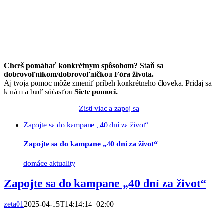
Chceš pomáhať konkrétnym spôsobom? Staň sa
dobrovoľníkom/dobrovoľníčkou Fóra života.
Aj tvoja pomoc môže zmeniť príbeh konkrétneho človeka. Pridaj sa
k nám a buď súčasťou
Siete pomoci.
Zisti viac a zapoj sa
Zapojte sa do kampane „40 dní za život“
Zapojte sa do kampane „40 dní za život“
domáce aktuality
Zapojte sa do kampane „40 dní za život“
zeta01
2025-04-15T14:14:14+02:00