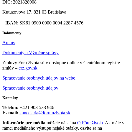
DIČ: 2021828908
Kutuzovova 17, 831 03 Bratislava
IBAN: SK61 0900 0000 0004 2287 4576
Dokumenty
Archív
Dokumenty a Výročné správy
Zmluvy Fóra života sú v dostupné online v Centrálnom registre
zmlúv –
crz.gov.sk
Spracovanie osobných údajov na webe
Spracovanie osobných údajov
Kontakty
Telefón:
+421 903 533 946
E- mail:
kancelaria@forumzivota.sk
Informácie pre média
môžete nájsť na
O Fóre života
. Ak máte v
rámci mediálneho výstupu nejaké otázky, ozvite sa na