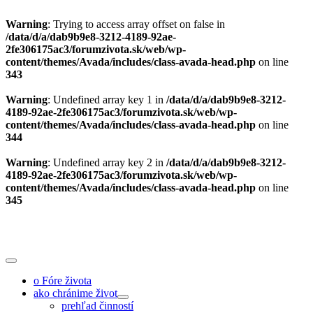
Warning
: Trying to access array offset on false in
/data/d/a/dab9b9e8-3212-4189-92ae-
2fe306175ac3/forumzivota.sk/web/wp-
content/themes/Avada/includes/class-avada-head.php
on line
343
Warning
: Undefined array key 1 in
/data/d/a/dab9b9e8-3212-
4189-92ae-2fe306175ac3/forumzivota.sk/web/wp-
content/themes/Avada/includes/class-avada-head.php
on line
344
Warning
: Undefined array key 2 in
/data/d/a/dab9b9e8-3212-
4189-92ae-2fe306175ac3/forumzivota.sk/web/wp-
content/themes/Avada/includes/class-avada-head.php
on line
345
Skip
to
content
Toggle
Navigation
o Fóre života
ako chránime život
prehľad činností