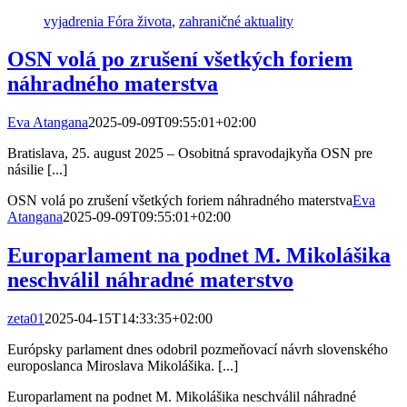
vyjadrenia Fóra života
,
zahraničné aktuality
OSN volá po zrušení všetkých foriem
náhradného materstva
Eva Atangana
2025-09-09T09:55:01+02:00
Bratislava, 25. august 2025 – Osobitná spravodajkyňa OSN pre
násilie [...]
OSN volá po zrušení všetkých foriem náhradného materstva
Eva
Atangana
2025-09-09T09:55:01+02:00
Europarlament na podnet M. Mikolášika
neschválil náhradné materstvo
zeta01
2025-04-15T14:33:35+02:00
Európsky parlament dnes odobril pozmeňovací návrh slovenského
europoslanca Miroslava Mikolášika. [...]
Europarlament na podnet M. Mikolášika neschválil náhradné