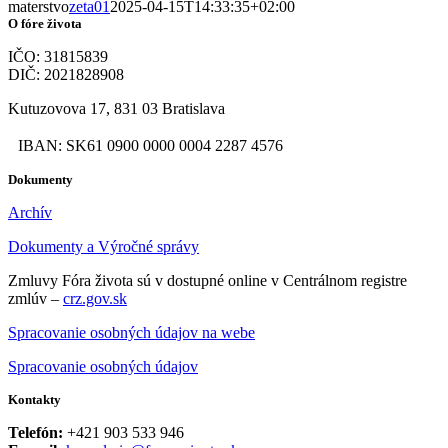
materstvo
zeta01
2025-04-15T14:33:35+02:00
O fóre života
IČO: 31815839
DIČ: 2021828908
Kutuzovova 17, 831 03 Bratislava
IBAN: SK61 0900 0000 0004 2287 4576
Dokumenty
Archív
Dokumenty a Výročné správy
Zmluvy Fóra života sú v dostupné online v Centrálnom registre
zmlúv –
crz.gov.sk
Spracovanie osobných údajov na webe
Spracovanie osobných údajov
Kontakty
Telefón:
+421 903 533 946