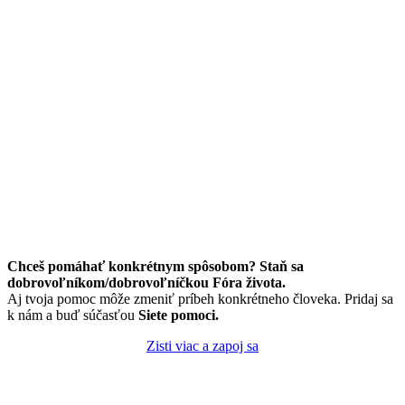
Chceš pomáhať konkrétnym spôsobom? Staň sa
dobrovoľníkom/dobrovoľníčkou Fóra života.
Aj tvoja pomoc môže zmeniť príbeh konkrétneho človeka. Pridaj sa
k nám a buď súčasťou
Siete pomoci.
Zisti viac a zapoj sa