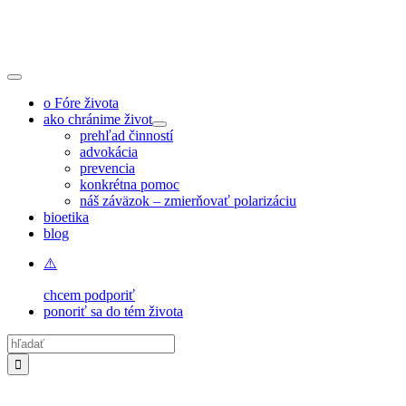
Skip
to
content
Toggle
Navigation
o Fóre života
ako chránime život
prehľad činností
advokácia
prevencia
konkrétna pomoc
náš záväzok – zmierňovať polarizáciu
bioetika
blog
chcem podporiť
ponoriť sa do tém života
Hľadať: