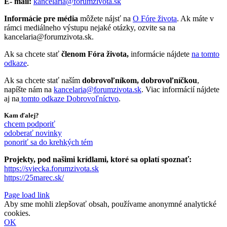
E- mail:
kancelaria@forumzivota.sk
Informácie pre média
môžete nájsť na
O Fóre života
. Ak máte v
rámci mediálneho výstupu nejaké otázky, ozvite sa na
kancelaria@forumzivota.sk.
Ak sa chcete stať
členom Fóra života,
informácie nájdete
na tomto
odkaze
.
Ak sa chcete stať naším
dobrovoľníkom, dobrovoľníčkou
,
napíšte nám na
kancelaria@forumzivota.sk
. Viac informácií nájdete
aj na
tomto odkaze Dobrovoľníctvo
.
Kam ďalej?
chcem podporiť
odoberať novinky
ponoriť sa do krehkých tém
Projekty, pod našimi krídlami, ktoré sa oplatí spoznať:
https://sviecka.forumzivota.sk
https://25marec.sk/
Page load link
Aby sme mohli zlepšovať obsah, používame anonymné analytické
cookies.
OK