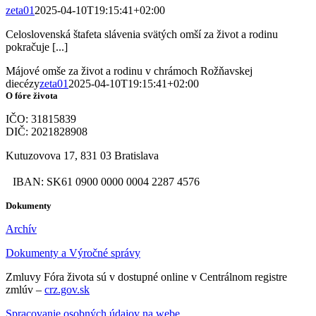
zeta01
2025-04-10T19:15:41+02:00
Celoslovenská štafeta slávenia svätých omší za život a rodinu
pokračuje [...]
Májové omše za život a rodinu v chrámoch Rožňavskej
diecézy
zeta01
2025-04-10T19:15:41+02:00
O fóre života
IČO: 31815839
DIČ: 2021828908
Kutuzovova 17, 831 03 Bratislava
IBAN: SK61 0900 0000 0004 2287 4576
Dokumenty
Archív
Dokumenty a Výročné správy
Zmluvy Fóra života sú v dostupné online v Centrálnom registre
zmlúv –
crz.gov.sk
Spracovanie osobných údajov na webe