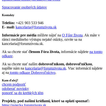
Spracovanie osobných údajov
Kontakty
Telefón:
+421 903 533 946
E- mail:
kancelaria@forumzivota.sk
Informácie pre média
môžete nájsť na
O Fóre života
. Ak máte v
rámci mediálneho výstupu nejaké otázky, ozvite sa na
kancelaria@forumzivota.sk.
Ak sa chcete stať
členom Fóra života,
informácie nájdete
na tomto
odkaze
.
Ak sa chcete stať naším
dobrovoľníkom, dobrovoľníčkou
,
napíšte nám na
kancelaria@forumzivota.sk
. Viac informácií nájdete
aj na
tomto odkaze Dobrovoľníctvo
.
Kam ďalej?
chcem podporiť
odoberať novinky
ponoriť sa do krehkých tém
Projekty, pod našimi krídlami, ktoré sa oplatí spoznať:
https://sviecka.forumzivota.sk