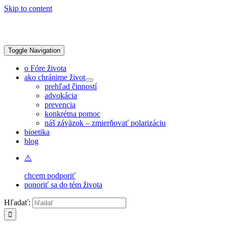
Skip to content
Toggle Navigation
o Fóre života
ako chránime život
prehľad činností
advokácia
prevencia
konkrétna pomoc
náš záväzok – zmierňovať polarizáciu
bioetika
blog
chcem podporiť
ponoriť sa do tém života
Hľadať: