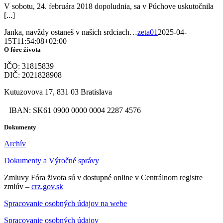
V sobotu, 24. februára 2018 dopoludnia, sa v Púchove uskutočnila
[...]
Janka, navždy ostaneš v našich srdciach…
zeta01
2025-04-
15T11:54:08+02:00
O fóre života
IČO: 31815839
DIČ: 2021828908
Kutuzovova 17, 831 03 Bratislava
IBAN: SK61 0900 0000 0004 2287 4576
Dokumenty
Archív
Dokumenty a Výročné správy
Zmluvy Fóra života sú v dostupné online v Centrálnom registre
zmlúv –
crz.gov.sk
Spracovanie osobných údajov na webe
Spracovanie osobných údajov