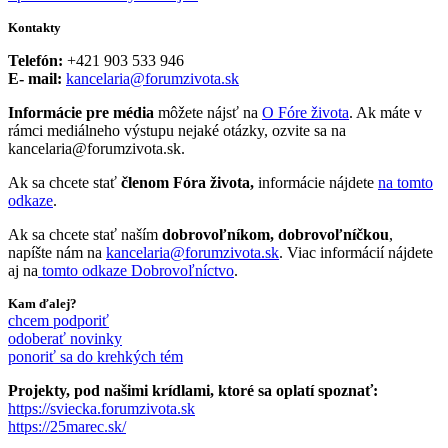
Kontakty
Telefón:
+421 903 533 946
E- mail:
kancelaria@forumzivota.sk
Informácie pre média
môžete nájsť na
O Fóre života
. Ak máte v
rámci mediálneho výstupu nejaké otázky, ozvite sa na
kancelaria@forumzivota.sk.
Ak sa chcete stať
členom Fóra života,
informácie nájdete
na tomto
odkaze
.
Ak sa chcete stať naším
dobrovoľníkom, dobrovoľníčkou
,
napíšte nám na
kancelaria@forumzivota.sk
. Viac informácií nájdete
aj na
tomto odkaze Dobrovoľníctvo
.
Kam ďalej?
chcem podporiť
odoberať novinky
ponoriť sa do krehkých tém
Projekty, pod našimi krídlami, ktoré sa oplatí spoznať:
https://sviecka.forumzivota.sk
https://25marec.sk/