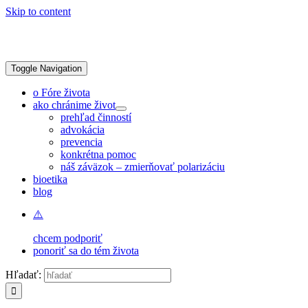
Skip to content
Toggle Navigation
o Fóre života
ako chránime život
prehľad činností
advokácia
prevencia
konkrétna pomoc
náš záväzok – zmierňovať polarizáciu
bioetika
blog
chcem podporiť
ponoriť sa do tém života
Hľadať: