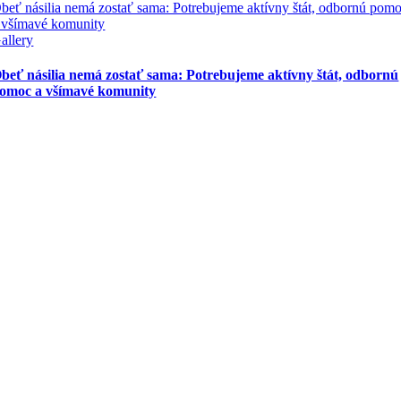
beť násilia nemá zostať sama: Potrebujeme aktívny štát, odbornú pom
 všímavé komunity
allery
beť násilia nemá zostať sama: Potrebujeme aktívny štát, odbornú
omoc a všímavé komunity