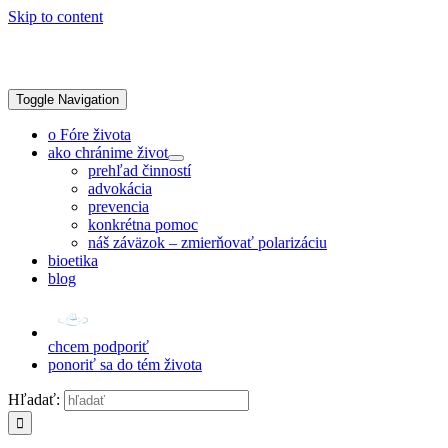
Skip to content
Toggle Navigation
o Fóre života
ako chránime život
prehľad činností
advokácia
prevencia
konkrétna pomoc
náš záväzok – zmierňovať polarizáciu
bioetika
blog
chcem podporiť
ponoriť sa do tém života
Hľadať: