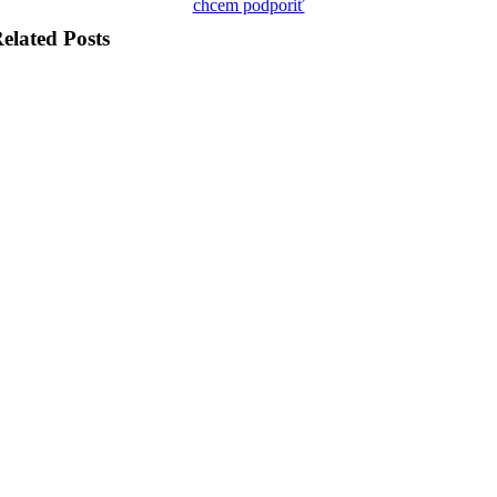
chcem podporiť
elated Posts