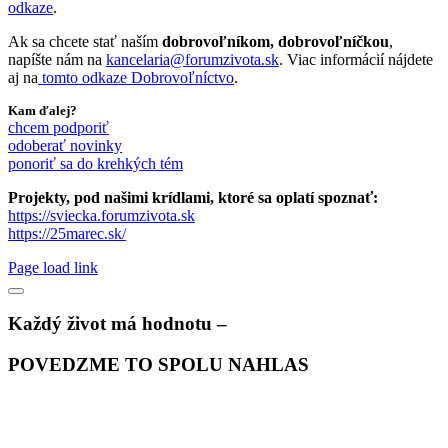
odkaze
.
Ak sa chcete stať naším
dobrovoľníkom, dobrovoľníčkou
,
napíšte nám na
kancelaria@forumzivota.sk
. Viac informácií nájdete
aj na
tomto odkaze Dobrovoľníctvo
.
Kam ďalej?
chcem podporiť
odoberať novinky
ponoriť sa do krehkých tém
Projekty, pod našimi krídlami, ktoré sa oplatí spoznať:
https://sviecka.forumzivota.sk
https://25marec.sk/
Page load link
Každý život má hodnotu –
POVEDZME TO SPOLU NAHLAS