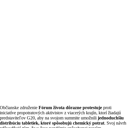
Občianske združenie
Fórum života dôrazne protestuje
proti
iniciatíve propotratových aktivistov z viacerých krajín, ktorí žiadajú
predstaviteľov G20, aby na svojom summite umožnili
jednoduchšiu
distribúciu tabletiek, ktoré spôsobujú chemický potrat
. Svoj návrh