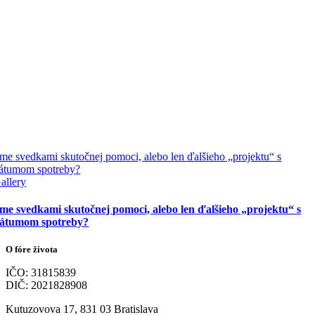
me svedkami skutočnej pomoci, alebo len ďalšieho „projektu“ s
átumom spotreby?
allery
me svedkami skutočnej pomoci, alebo len ďalšieho „projektu“ s
átumom spotreby?
O fóre života
IČO: 31815839
DIČ: 2021828908
Kutuzovova 17, 831 03 Bratislava