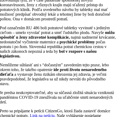
zdôvodňujú tým, že v čase pandémie spôsobenej novým
koronavírusom, ženy z rôznych krajín majú sťažený prístup do
potratových kliník. Podľa uvedeného návrhu by tabletky mal mať
možnosť predpísať obvodný lekár a tehotnej žene by boli doručené
poštou. Ona v domácom prostredí potratí.
Pod označením RU 486 boli potratové tabletky vyvinuté s jediným
cieľom – umelo vyvolať potrat a smrť ľudského plodu. Navyše
môžu
spôsobiť u ženy zdravotné komplikácie,
najmä nadmerné krvácanie,
nedostatočné vyčistenie maternice a
psychické problémy
počas
potratu i po ňom. Slovenská republika potrat chemickou cestou v
našich zákonoch nepozná a teda by
bol v rozpore s našou
legislatívou.
Nemôžeme súhlasiť ani s “dočasným” zavedením tejto praxe, lebo
okrem toho, že takého opatrenie
ide proti životu nenarodeného
dieťaťa
a vystavuje ženu rizikám ohrozenia jej zdravia, je veľmi
pravdepodobné, že legislatíva sa už nikdy nevráti do pôvodného
stavu.
Je predsa neakceptovateľné, aby sa súčasná zložitá situácia vzniknutá
pandémiou COVID-19 zneužívala na uľahčenie smrti nenarodených
detí.
Preto sa pripájame k petícii CitizenGo, ktorá žiada zastaviť domáce
chemické potraty.
Link na petíciu.
Naše vyhlásenie posielame