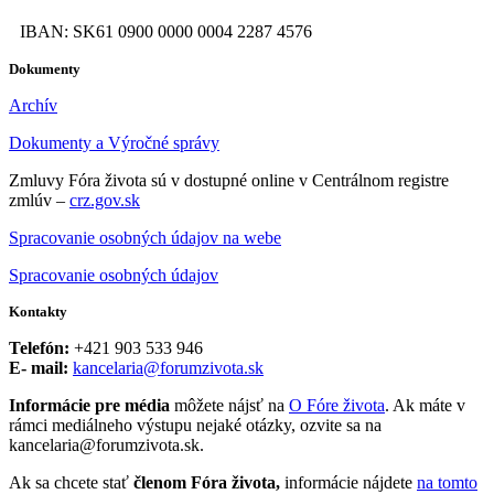
IBAN: SK61 0900 0000 0004 2287 4576
Dokumenty
Archív
Dokumenty a Výročné správy
Zmluvy Fóra života sú v dostupné online v Centrálnom registre
zmlúv –
crz.gov.sk
Spracovanie osobných údajov na webe
Spracovanie osobných údajov
Kontakty
Telefón:
+421 903 533 946
E- mail:
kancelaria@forumzivota.sk
Informácie pre média
môžete nájsť na
O Fóre života
. Ak máte v
rámci mediálneho výstupu nejaké otázky, ozvite sa na
kancelaria@forumzivota.sk.
Ak sa chcete stať
členom Fóra života,
informácie nájdete
na tomto