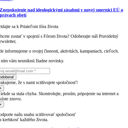
Znepokojenie nad ideologickými zásahmi v novej smernici EÚ o
právach obetí
ridajte sa k Priateľom fóra života
hcete zostať v spojení s Fórom života? Odoberajte náš Pravidelný
ewsletter,
de informujeme o svojej činnosti, aktivitách, kampaniach, cieľoch.
 ním vám neuniknú žiadne novinky.
odoberať
akujeme, že s nami scitlivujete spoločnosť!
×
iekde sa stala chyba. Skontrolujte, prosím, pripojenie na internet a
kúste znovu.
×
odporte našu snahu scitlivovať spoločnosť
a krehkosť každého života.