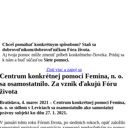
Chceš pomáhať konkrétnym spôsobom? Staň sa
dobrovoľníkom/dobrovoľníčkou Fóra života.
Aj tvoja pomoc môže zmeniť príbeh konkrétneho človeka. Pridaj sa
k nám a buď súčasťou
Siete pomoci.
Zisti viac a zapoj sa
Centrum konkrétnej pomoci Femina, n. o.
sa osamostatnilo. Za vznik ďakujú Fóru
života
Bratislava, 4. marec 2021
–
Centrum konkrétnej pomoci Femina,
n. o. so sídlom v Leviciach sa osamostatnilo ako samostatný
právny subjekt ku dňu 27. 1. 2021.
V januári tohto roku Fórum života, po siedmich rokoch, opäť založilo
samostatnú neziskovú organizáciu zameranú predovšetkým na pomoc