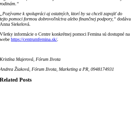
rodinám.“
„Pozývame k spolupráci aj ostatných, ktorí by sa chceli zapojiť do
tejto pomoci formou dobrovoľníctva alebo finančnej podpory,“
dodáva
Anna Siekelová.
Všetky informácie o Centre konkrétnej pomoci Femina sú dostupné na
webe
https://centrumfemina.sk/
.
Kristína Majerová, Fórum života
Andrea Žiaková, Fórum života, Marketing a PR, 0948174931
Related Posts