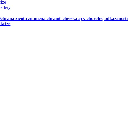
ríze
allery
chrana života znamená chrániť človeka aj v chorobe, odkázanosti
 kríze