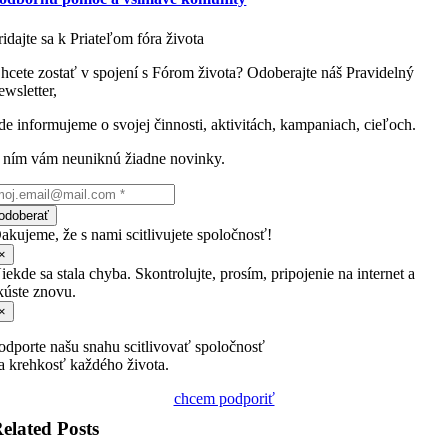
ridajte sa k Priateľom fóra života
hcete zostať v spojení s Fórom života? Odoberajte náš Pravidelný
ewsletter,
de informujeme o svojej činnosti, aktivitách, kampaniach, cieľoch.
 ním vám neuniknú žiadne novinky.
odoberať
akujeme, že s nami scitlivujete spoločnosť!
×
iekde sa stala chyba. Skontrolujte, prosím, pripojenie na internet a
kúste znovu.
×
odporte našu snahu scitlivovať spoločnosť
a krehkosť každého života.
chcem podporiť
elated Posts