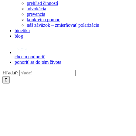
prehľad činností
advokácia
prevencia
konkrétna pomoc
náš záväzok – zmierňovať polarizáciu
bioetika
blog
chcem podporiť
ponoriť sa do tém života
Hľadať: