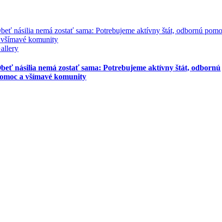
beť násilia nemá zostať sama: Potrebujeme aktívny štát, odbornú pom
 všímavé komunity
allery
beť násilia nemá zostať sama: Potrebujeme aktívny štát, odbornú
omoc a všímavé komunity