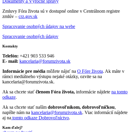
Dokumenty a Výročné správy
Zmluvy Fóra života sú v dostupné online v Centrálnom registre
zmlúv –
crz.gov.sk
Spracovanie osobných údajov na webe
Spracovanie osobných údajov
Kontakty
Telefón:
+421 903 533 946
E- mail:
kancelaria@forumzivota.sk
Informácie pre média
môžete nájsť na
O Fóre života
. Ak máte v
rámci mediálneho výstupu nejaké otázky, ozvite sa na
kancelaria@forumzivota.sk.
Ak sa chcete stať
členom Fóra života,
informácie nájdete
na tomto
odkaze
.
Ak sa chcete stať naším
dobrovoľníkom, dobrovoľníčkou
,
napíšte nám na
kancelaria@forumzivota.sk
. Viac informácií nájdete
aj na
tomto odkaze Dobrovoľníctvo
.
Kam ďalej?