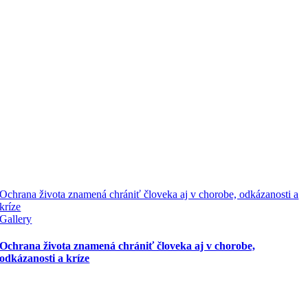
Ochrana života znamená chrániť človeka aj v chorobe, odkázanosti a
kríze
Gallery
Ochrana života znamená chrániť človeka aj v chorobe,
odkázanosti a kríze