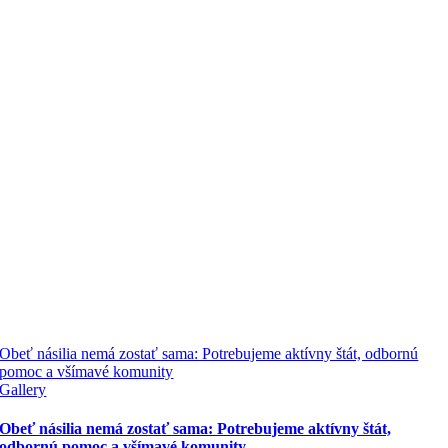
Obeť násilia nemá zostať sama: Potrebujeme aktívny štát, odbornú
pomoc a všímavé komunity
Gallery
Obeť násilia nemá zostať sama: Potrebujeme aktívny štát,
odbornú pomoc a všímavé komunity