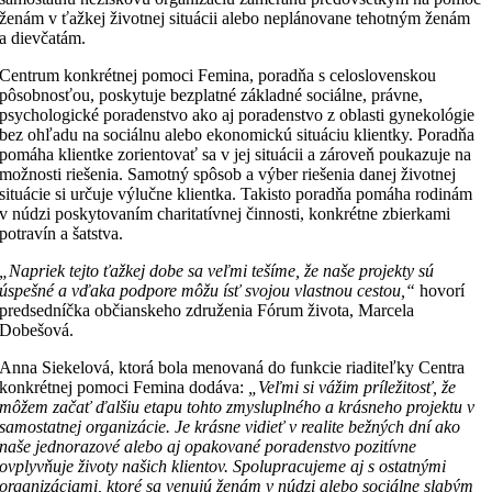
ženám v ťažkej životnej situácii alebo neplánovane tehotným ženám
a dievčatám.
Centrum konkrétnej pomoci Femina, poradňa s celoslovenskou
pôsobnosťou, poskytuje bezplatné základné sociálne, právne,
psychologické poradenstvo ako aj poradenstvo z oblasti gynekológie
bez ohľadu na sociálnu alebo ekonomickú situáciu klientky. Poradňa
pomáha klientke zorientovať sa v jej situácii a zároveň poukazuje na
možnosti riešenia. Samotný spôsob a výber riešenia danej životnej
situácie si určuje výlučne klientka. Takisto poradňa pomáha rodinám
v núdzi poskytovaním charitatívnej činnosti, konkrétne zbierkami
potravín a šatstva.
„Napriek tejto ťažkej dobe sa veľmi tešíme, že naše projekty sú
úspešné a vďaka podpore môžu ísť svojou vlastnou cestou,“
hovorí
predsedníčka občianskeho združenia Fórum života, Marcela
Dobešová.
Anna Siekelová, ktorá bola menovaná do funkcie riaditeľky Centra
konkrétnej pomoci Femina dodáva:
„Veľmi si vážim príležitosť, že
môžem začať ďalšiu etapu tohto zmysluplného a krásneho projektu v
samostatnej organizácie. Je krásne vidieť v realite bežných dní ako
naše jednorazové alebo aj opakované poradenstvo pozitívne
ovplyvňuje životy našich klientov. Spolupracujeme aj s ostatnými
organizáciami, ktoré sa venujú ženám v núdzi alebo sociálne slabým