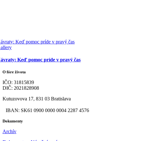
ávraty: Keď pomoc príde v pravý čas
allery
ávraty: Keď pomoc príde v pravý čas
O fóre života
IČO: 31815839
DIČ: 2021828908
Kutuzovova 17, 831 03 Bratislava
IBAN: SK61 0900 0000 0004 2287 4576
Dokumenty
Archív