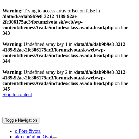
Warning
: Trying to access array offset on false in
/data/d/a/dab9b9e8-3212-4189-92ae-
2fe306175ac3/forumzivota.sk/web/wp-
content/themes/Avada/includes/class-avada-head.php
on line
343
Warning
: Undefined array key 1 in
/data/d/a/dab9b9e8-3212-
4189-92ae-2fe306175ac3/forumzivota.sk/web/wp-
content/themes/Avada/includes/class-avada-head.php
on line
344
Warning
: Undefined array key 2 in
/data/d/a/dab9b9e8-3212-
4189-92ae-2fe306175ac3/forumzivota.sk/web/wp-
content/themes/Avada/includes/class-avada-head.php
on line
345
Skip to content
Toggle Navigation
o Fóre života
ako chránime život