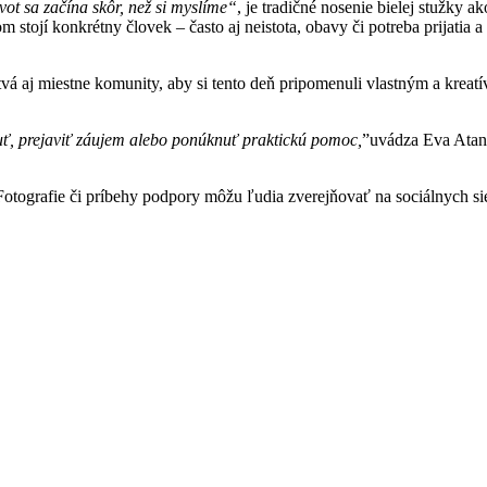
vot sa začína skôr, než si myslíme“
, je tradičné nosenie bielej stužky
 stojí konkrétny človek – často aj neistota, obavy či potreba prijatia 
nstvá aj miestne komunity, aby si tento deň pripomenuli vlastným a kre
uť, prejaviť záujem alebo ponúknuť praktickú pomoc,
”uvádza Eva Atan
 Fotografie či príbehy podpory môžu ľudia zverejňovať na sociálnych s