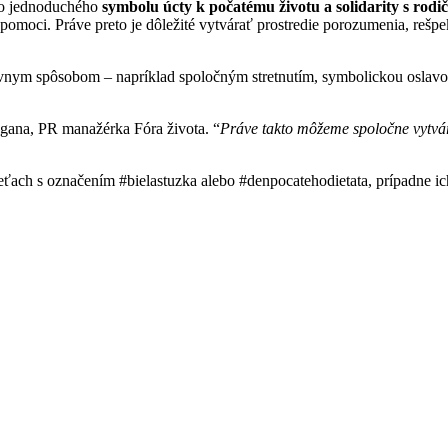
 ako jednoduchého
symbolu úcty k počatému životu a solidarity s rodi
a pomoci. Práve preto je dôležité vytvárať prostredie porozumenia, rešpe
atívnym spôsobom – napríklad spoločným stretnutím, symbolickou oslavo
gana, PR manažérka Fóra života. “
Práve takto môžeme spoločne vytvá
ieťach s označením #bielastuzka alebo #denpocatehodietata, prípadne ic