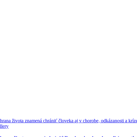
hrana života znamená chrániť človeka aj v chorobe, odkázanosti a kríz
llery