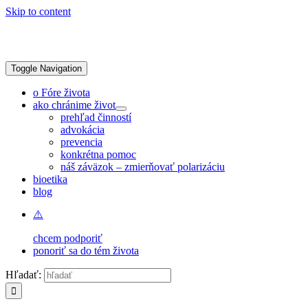
Skip to content
Toggle Navigation
o Fóre života
ako chránime život
prehľad činností
advokácia
prevencia
konkrétna pomoc
náš záväzok – zmierňovať polarizáciu
bioetika
blog
chcem podporiť
ponoriť sa do tém života
Hľadať: