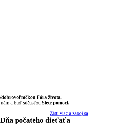
dobrovoľníčkou Fóra života.
k nám a buď súčasťou
Siete pomoci.
Zisti viac a zapoj sa
o Dňa počatého dieťaťa