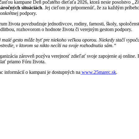
časťou kampane Deň počatého dieťaťa 2026, ktorá nesie posolstvo
„Ži
náročných situáciách
. Jej cieľom je pripomenúť, že za každým príbehom
konkrétnej podpory.
rum života povzbudzuje jednotlivcov, rodiny, farnosti, školy, spoloče
dlitbou, rozhovorom o hodnote života či verejným gestom podpory.
j malé gesto môže byť pre niekoho veľkou oporou. Niekedy stačí vypoč
ostredie, v ktorom sa nikto necíti na svoje rozhodnutia sám.“
ganizácia zároveň pozýva verejnosť zdieľať svoje zapojenie aj online.
slať priamo Fóru života.
ac informácií o kampani je dostupných na
www.25marec.sk
.