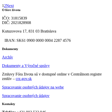
1
2
Next
O fóre života
IČO: 31815839
DIČ: 2021828908
Kutuzovova 17, 831 03 Bratislava
IBAN: SK61 0900 0000 0004 2287 4576
Dokumenty
Archív
Dokumenty a Výročné správy
Zmluvy Fóra života sú v dostupné online v Centrálnom registre
zmlúv –
crz.gov.sk
Spracovanie osobných údajov na webe
Spracovanie osobných údajov
Kontakty