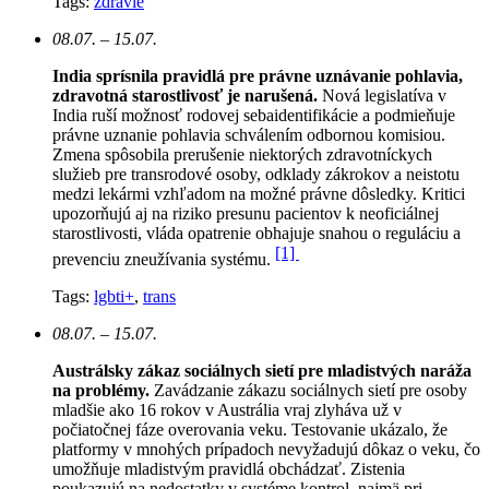
Tags:
zdravie
08.07. – 15.07.
India sprísnila pravidlá pre právne uznávanie pohlavia,
zdravotná starostlivosť je narušená.
N
ová legislatíva v
India ruší možnosť rodovej sebaidentifikácie a podmieňuje
právne uznanie pohlavia schválením odbornou komisiou.
Zmena spôsobila prerušenie niektorých zdravotníckych
služieb pre transrodové osoby, odklady zákrokov a neistotu
medzi lekármi vzhľadom na možné právne dôsledky. Kritici
upozorňujú aj na riziko presunu pacientov k neoficiálnej
starostlivosti, vláda opatrenie obhajuje snahou o reguláciu a
[1]
prevenciu zneužívania systému.
Tags:
lgbti+
,
trans
08.07. – 15.07.
Austrálsky zákaz sociálnych sietí pre mladistvých naráža
na problémy.
Zavádzanie zákazu sociálnych sietí pre osoby
mladšie ako 16 rokov v Austrália vraj zlyháva už v
počiatočnej fáze overovania veku. Testovanie ukázalo, že
platformy v mnohých prípadoch nevyžadujú dôkaz o veku, čo
umožňuje mladistvým pravidlá obchádzať. Zistenia
poukazujú na nedostatky v systéme kontrol, najmä pri