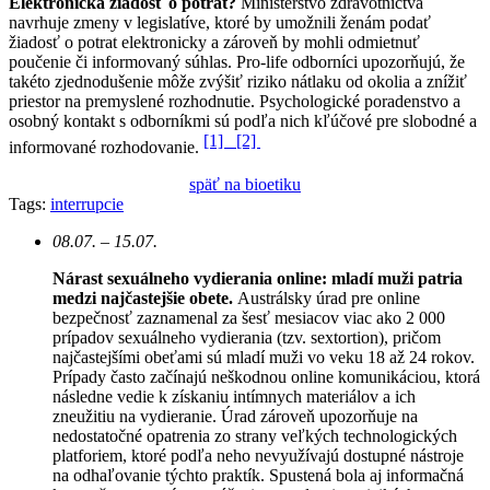
Elektronická žiadosť o potrat?
Ministerstvo zdravotníctva
navrhuje zmeny v legislatíve, ktoré by umožnili ženám podať
žiadosť o potrat elektronicky a zároveň by mohli odmietnuť
poučenie či informovaný súhlas. Pro-life odborníci upozorňujú, že
takéto zjednodušenie môže zvýšiť riziko nátlaku od okolia a znížiť
priestor na premyslené rozhodnutie. Psychologické poradenstvo a
osobný kontakt s odborníkmi sú podľa nich kľúčové pre slobodné a
[1]
[2]
informované rozhodovanie.
späť na bioetiku
Tags:
interrupcie
08.07. – 15.07.
Nárast sexuálneho vydierania online: mladí muži patria
medzi najčastejšie obete.
Austrálsky úrad pre online
bezpečnosť zaznamenal za šesť mesiacov viac ako 2 000
prípadov sexuálneho vydierania (tzv. sextortion), pričom
najčastejšími obeťami sú mladí muži vo veku 18 až 24 rokov.
Prípady často začínajú neškodnou online komunikáciou, ktorá
následne vedie k získaniu intímnych materiálov a ich
zneužitiu na vydieranie. Úrad zároveň upozorňuje na
nedostatočné opatrenia zo strany veľkých technologických
platforiem, ktoré podľa neho nevyužívajú dostupné nástroje
na odhaľovanie týchto praktík. Spustená bola aj informačná