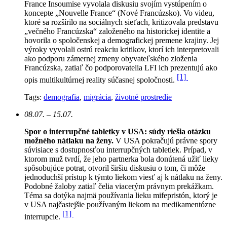
France Insoumise vyvolala diskusiu svojím vystúpením o
koncepte „Nouvelle France“ (Nové Francúzsko). Vo videu,
ktoré sa rozšírilo na sociálnych sieťach, kritizovala predstavu
„večného Francúzska“ založeného na historickej identite a
hovorila o spoločenskej a demografickej premene krajiny. Jej
výroky vyvolali ostrú reakciu kritikov, ktorí ich interpretovali
ako podporu zámernej zmeny obyvateľského zloženia
Francúzska, zatiaľ čo podporovatelia LFI ich prezentujú ako
[1]
opis multikultúrnej reality súčasnej spoločnosti.
Tags:
demografia
,
migrácia
,
životné prostredie
08.07. – 15.07.
Spor o interrupčné tabletky v USA: súdy riešia otázku
možného nátlaku na ženy.
V USA pokračujú právne spory
súvisiace s dostupnosťou interrupčných tabletiek. Prípad, v
ktorom muž tvrdí, že jeho partnerka bola donútená užiť lieky
spôsobujúce potrat, otvoril širšiu diskusiu o tom, či môže
jednoduchší prístup k týmto liekom viesť aj k nátlaku na ženy.
Podobné žaloby zatiaľ čelia viacerým právnym prekážkam.
Téma sa dotýka najmä používania lieku mifepristón, ktorý je
v USA najčastejšie používaným liekom na medikamentózne
[1]
interrupcie.