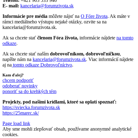
Telefón:
+421 903 533 946
E- mail:
kancelaria@forumzivota.sk
Informácie pre média
môžete nájsť na
O Fóre života
. Ak máte v
rámci mediálneho výstupu nejaké otázky, ozvite sa na
kancelaria@forumzivota.sk.
Ak sa chcete stať
členom Fóra života,
informácie nájdete
na tomto
odkaze
.
Ak sa chcete stať naším
dobrovoľníkom, dobrovoľníčkou
,
napíšte nám na
kancelaria@forumzivota.sk
. Viac informácií nájdete
aj na
tomto odkaze Dobrovoľníctvo
.
Kam ďalej?
chcem podporiť
odoberať novinky
ponoriť sa do krehkých tém
Projekty, pod našimi krídlami, ktoré sa oplatí spoznať:
https://sviecka.forumzivota.sk
https://25marec.sk/
Page load link
Aby sme mohli zlepšovať obsah, používame anonymné analytické
cookies.