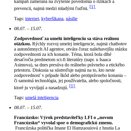
kampaň zameraná na zvýšenie povedomia o rizikách a
[1]
prevencii, najmä medzi mladými ľuďmi.
Tags:
internet
,
kyberšikana
,
násilie
08.07. – 15.07.
Zodpovednosť za umelú inteligenciu sa stáva reálnou
otázkou.
Rýchly rozvoj umelej inteligencie, najmä chatbotov
a autonómnych AI agentov, otvára čoraz naliehavejšiu otázku
zodpovednosti za ich konanie. Téma, ktorá bola dlhé
desaťročia predmetom sci-fi literatúry (napr. u Isaaca
Asimova), sa dnes presúva do reálneho právneho a etického
priestoru. Diskusia sa sústreďuje najmä na to, kto nesie
zodpovednosť v prípade škôd alebo protiprávneho konania –
či samotná technológia, jej používatelia, alebo spoločnosti,
[1]
ktoré ju vyvíjajú a nasadzujú.
Tags:
umelá inteligencia
08.07. – 15.07.
Francúzsko: Výrok predstaviteľky LFI o „novom
Francúzsku“ vyvolal spor o demografickú zmenu.
Francúzska politička Imane El Hamzaouiová z hnutia La