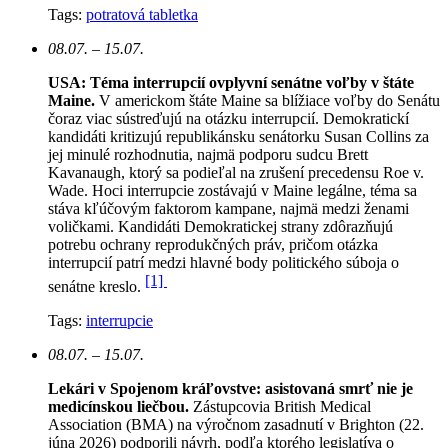
Tags:
potratová tabletka
08.07. – 15.07.
USA: Téma interrupcií ovplyvní senátne voľby v štáte
Maine.
V americkom štáte Maine sa blížiace voľby do Senátu
čoraz viac sústreďujú na otázku interrupcií. Demokratickí
kandidáti kritizujú republikánsku senátorku Susan Collins za
jej minulé rozhodnutia, najmä podporu sudcu Brett
Kavanaugh, ktorý sa podieľal na zrušení precedensu Roe v.
Wade. Hoci interrupcie zostávajú v Maine legálne, téma sa
stáva kľúčovým faktorom kampane, najmä medzi ženami
voličkami. Kandidáti Demokratickej strany zdôrazňujú
potrebu ochrany reprodukčných práv, pričom otázka
interrupcií patrí medzi hlavné body politického súboja o
[1]
senátne kreslo.
Tags:
interrupcie
08.07. – 15.07.
Lekári v Spojenom kráľovstve: asistovaná smrť nie je
medicínskou liečbou.
Zástupcovia British Medical
Association (BMA) na výročnom zasadnutí v Brighton (22.
júna 2026) podporili návrh, podľa ktorého legislatíva o