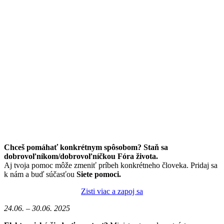
Chceš pomáhať konkrétnym spôsobom? Staň sa
dobrovoľníkom/dobrovoľníčkou Fóra života.
Aj tvoja pomoc môže zmeniť príbeh konkrétneho človeka. Pridaj sa
k nám a buď súčasťou
Siete pomoci.
Zisti viac a zapoj sa
24.06. – 30.06. 2025