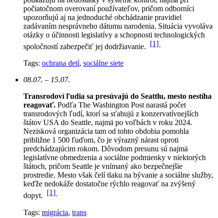
počiatočnom overovaní používateľov, pričom odborníci
upozorňujú aj na jednoduché obchádzanie pravidiel
zadávaním nesprávneho dátumu narodenia. Situácia vyvoláva
otázky o účinnosti legislatívy a schopnosti technologických
[1]
spoločností zabezpečiť jej dodržiavanie.
Tags:
ochrana detí
,
sociálne siete
08.07. – 15.07.
Transrodoví ľudia sa presúvajú do Seattlu, mesto nestíha
reagovať.
Podľa The Washington Post narastá počet
transrodových ľudí, ktorí sa sťahujú z konzervatívnejších
štátov USA do Seattle, najmä po voľbách v roku 2024.
Nezisková organizácia tam od tohto obdobia pomohla
približne 1 500 ľuďom, čo je výrazný nárast oproti
predchádzajúcim rokom.
Dôvodom presunu sú najmä
legislatívne obmedzenia a sociálne podmienky v niektorých
štátoch, pričom Seattle je vnímaný ako bezpečnejšie
prostredie. Mesto však čelí tlaku na bývanie a sociálne služby,
keďže nedokáže dostatočne rýchlo reagovať na zvýšený
[1]
dopyt.
Tags:
migrácia
,
trans