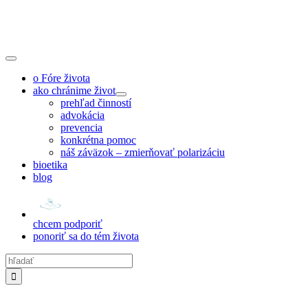
Skip
to
content
Toggle
Navigation
o Fóre života
ako chránime život
prehľad činností
advokácia
prevencia
konkrétna pomoc
náš záväzok – zmierňovať polarizáciu
bioetika
blog
chcem podporiť
ponoriť sa do tém života
Hľadať: