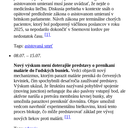
asistovanom umieraní musí jasne uvádzať, že nejde o
medicínsku liečbu. Diskusia prebieha v kontexte snáh o
opätovné predloženie zákona o asistovanom umieraní v
britskom parlamente. Návrh zákona pre terminálne chorých
pacientov, ktorý bol podporený väčšinou poslancov v roku
2025, sa nepodarilo dokončiť v Snemovni lordov pre
[1]
nedostatok času.
Tags:
asistovaná smrť
08.07. – 15.07.
Nový výskum mení doterajšie predstavy o prenikaní
malárie do ľudských buniek.
Vedci objavili nový
mechanizmus, ktorým parazit malárie preniká do červených
krviniek, čím spochybnili desaťročia zaužívané predstavy.
Výskum ukázal, že štruktúra nazývaná pohyblivé spojenie
(moving junction) nefunguje iba ako pasívny vstupný bod, ale
aktívne narúša a pretvára membránu krvnej bunky, aby
umožnila parazitovi preniknúť dovnútra. Objav umožnil
vedcom navrhnúť experimentálnu bielkovinu, ktorá tento
proces blokuje, čo môže predstavovať základ pre vývoj
[1]
nových liekov proti malárii.