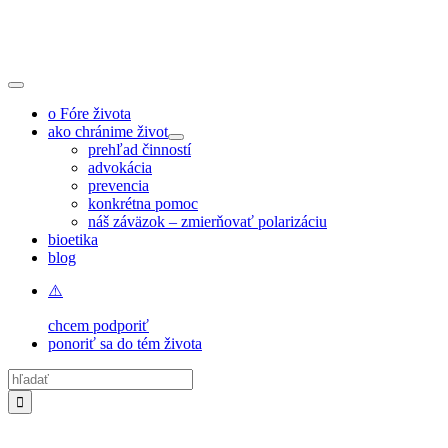
Skip
to
content
Toggle
Navigation
o Fóre života
ako chránime život
prehľad činností
advokácia
prevencia
konkrétna pomoc
náš záväzok – zmierňovať polarizáciu
bioetika
blog
chcem podporiť
ponoriť sa do tém života
Hľadať: