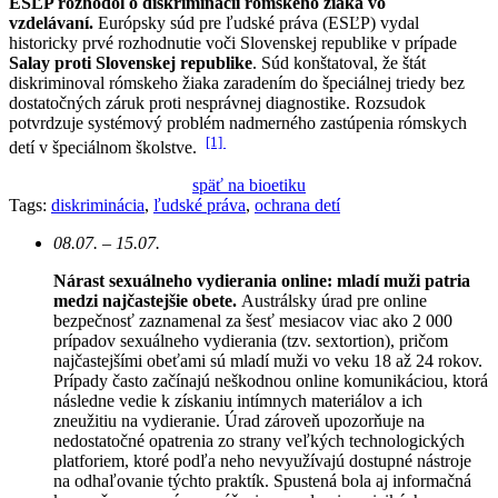
ESĽP rozhodol o diskriminácii rómskeho žiaka vo
vzdelávaní.
Európsky súd pre ľudské práva (ESĽP) vydal
historicky prvé rozhodnutie voči Slovenskej republike v prípade
Salay proti Slovenskej republike
. Súd konštatoval, že štát
diskriminoval rómskeho žiaka zaradením do špeciálnej triedy bez
dostatočných záruk proti nesprávnej diagnostike. Rozsudok
potvrdzuje systémový problém nadmerného zastúpenia rómskych
[1]
detí v špeciálnom školstve.
späť na bioetiku
Tags:
diskriminácia
,
ľudské práva
,
ochrana detí
08.07. – 15.07.
Nárast sexuálneho vydierania online: mladí muži patria
medzi najčastejšie obete.
Austrálsky úrad pre online
bezpečnosť zaznamenal za šesť mesiacov viac ako 2 000
prípadov sexuálneho vydierania (tzv. sextortion), pričom
najčastejšími obeťami sú mladí muži vo veku 18 až 24 rokov.
Prípady často začínajú neškodnou online komunikáciou, ktorá
následne vedie k získaniu intímnych materiálov a ich
zneužitiu na vydieranie. Úrad zároveň upozorňuje na
nedostatočné opatrenia zo strany veľkých technologických
platforiem, ktoré podľa neho nevyužívajú dostupné nástroje
na odhaľovanie týchto praktík. Spustená bola aj informačná