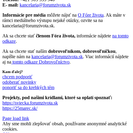
E- mail:
kancelaria@forumzivota.sk
Informácie pre média
môžete nájsť na
O Fóre života
. Ak máte v
rámci mediálneho výstupu nejaké otázky, ozvite sa na
kancelaria@forumzivota.sk.
Ak sa chcete stať
členom Fóra života,
informácie nájdete
na tomto
odkaze
.
Ak sa chcete stať naším
dobrovoľníkom, dobrovoľníčkou
,
napíšte nám na
kancelaria@forumzivota.sk
. Viac informácií nájdete
aj na
tomto odkaze Dobrovoľníctvo
.
Kam ďalej?
chcem podporiť
odoberať novinky
ponoriť sa do krehkých tém
Projekty, pod našimi krídlami, ktoré sa oplatí spoznať:
https://sviecka.forumzivota.sk
https://25marec.sk/
Page load link
Aby sme mohli zlepšovať obsah, používame anonymné analytické
cookies.