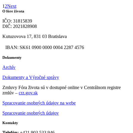
1
2
Next
O fóre života
IČO: 31815839
DIČ: 2021828908
Kutuzovova 17, 831 03 Bratislava
IBAN: SK61 0900 0000 0004 2287 4576
Dokumenty
Archív
Dokumenty a Výročné správy
Zmluvy Fóra života sú v dostupné online v Centrálnom registre
zmlúv –
crz.gov.sk
Spracovanie osobných údajov na webe
Spracovanie osobných údajov
Kontakty
Telefón:
+421 903 533 946