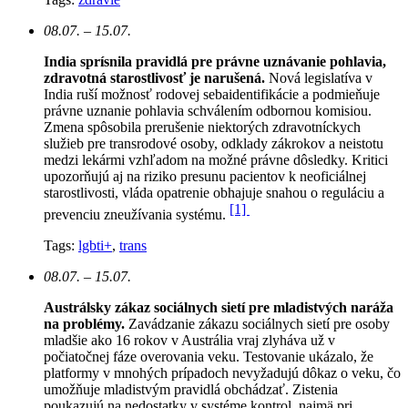
08.07. – 15.07.
India sprísnila pravidlá pre právne uznávanie pohlavia,
zdravotná starostlivosť je narušená.
N
ová legislatíva v
India ruší možnosť rodovej sebaidentifikácie a podmieňuje
právne uznanie pohlavia schválením odbornou komisiou.
Zmena spôsobila prerušenie niektorých zdravotníckych
služieb pre transrodové osoby, odklady zákrokov a neistotu
medzi lekármi vzhľadom na možné právne dôsledky. Kritici
upozorňujú aj na riziko presunu pacientov k neoficiálnej
starostlivosti, vláda opatrenie obhajuje snahou o reguláciu a
[1]
prevenciu zneužívania systému.
Tags:
lgbti+
,
trans
08.07. – 15.07.
Austrálsky zákaz sociálnych sietí pre mladistvých naráža
na problémy.
Zavádzanie zákazu sociálnych sietí pre osoby
mladšie ako 16 rokov v Austrália vraj zlyháva už v
počiatočnej fáze overovania veku. Testovanie ukázalo, že
platformy v mnohých prípadoch nevyžadujú dôkaz o veku, čo
umožňuje mladistvým pravidlá obchádzať. Zistenia
poukazujú na nedostatky v systéme kontrol, najmä pri