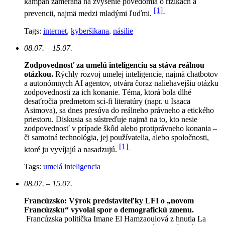
kampaň zameraná na zvýšenie povedomia o rizikách a
[1]
prevencii, najmä medzi mladými ľuďmi.
Tags:
internet
,
kyberšikana
,
násilie
08.07. – 15.07.
Zodpovednosť za umelú inteligenciu sa stáva reálnou
otázkou.
Rýchly rozvoj umelej inteligencie, najmä chatbotov
a autonómnych AI agentov, otvára čoraz naliehavejšiu otázku
zodpovednosti za ich konanie. Téma, ktorá bola dlhé
desaťročia predmetom sci-fi literatúry (napr. u Isaaca
Asimova), sa dnes presúva do reálneho právneho a etického
priestoru. Diskusia sa sústreďuje najmä na to, kto nesie
zodpovednosť v prípade škôd alebo protiprávneho konania –
či samotná technológia, jej používatelia, alebo spoločnosti,
[1]
ktoré ju vyvíjajú a nasadzujú.
Tags:
umelá inteligencia
08.07. – 15.07.
Francúzsko: Výrok predstaviteľky LFI o „novom
Francúzsku“ vyvolal spor o demografickú zmenu.
Francúzska politička Imane El Hamzaouiová z hnutia La