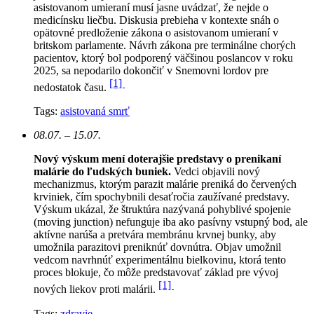
asistovanom umieraní musí jasne uvádzať, že nejde o
medicínsku liečbu. Diskusia prebieha v kontexte snáh o
opätovné predloženie zákona o asistovanom umieraní v
britskom parlamente. Návrh zákona pre terminálne chorých
pacientov, ktorý bol podporený väčšinou poslancov v roku
2025, sa nepodarilo dokončiť v Snemovni lordov pre
[1]
nedostatok času.
Tags:
asistovaná smrť
08.07. – 15.07.
Nový výskum mení doterajšie predstavy o prenikaní
malárie do ľudských buniek.
Vedci objavili nový
mechanizmus, ktorým parazit malárie preniká do červených
krviniek, čím spochybnili desaťročia zaužívané predstavy.
Výskum ukázal, že štruktúra nazývaná pohyblivé spojenie
(moving junction) nefunguje iba ako pasívny vstupný bod, ale
aktívne narúša a pretvára membránu krvnej bunky, aby
umožnila parazitovi preniknúť dovnútra. Objav umožnil
vedcom navrhnúť experimentálnu bielkovinu, ktorá tento
proces blokuje, čo môže predstavovať základ pre vývoj
[1]
nových liekov proti malárii.
Tags:
zdravie