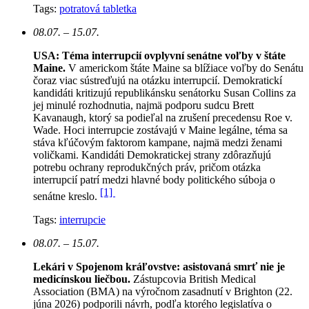
Tags:
potratová tabletka
08.07. – 15.07.
USA: Téma interrupcií ovplyvní senátne voľby v štáte
Maine.
V americkom štáte Maine sa blížiace voľby do Senátu
čoraz viac sústreďujú na otázku interrupcií. Demokratickí
kandidáti kritizujú republikánsku senátorku Susan Collins za
jej minulé rozhodnutia, najmä podporu sudcu Brett
Kavanaugh, ktorý sa podieľal na zrušení precedensu Roe v.
Wade. Hoci interrupcie zostávajú v Maine legálne, téma sa
stáva kľúčovým faktorom kampane, najmä medzi ženami
voličkami. Kandidáti Demokratickej strany zdôrazňujú
potrebu ochrany reprodukčných práv, pričom otázka
interrupcií patrí medzi hlavné body politického súboja o
[1]
senátne kreslo.
Tags:
interrupcie
08.07. – 15.07.
Lekári v Spojenom kráľovstve: asistovaná smrť nie je
medicínskou liečbou.
Zástupcovia British Medical
Association (BMA) na výročnom zasadnutí v Brighton (22.
júna 2026) podporili návrh, podľa ktorého legislatíva o