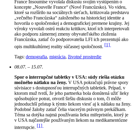
France Insoumise vyvolala diskusiu svojím vystúpením o
koncepte „Nouvelle France“ (Nové Francúzsko). Vo videu,
ktoré sa rozšírilo na sociálnych sieťach, kritizovala predstavu
„večného Francúzska“ založeného na historickej identite a
hovorila o spoločenskej a demografickej premene krajiny. Jej
výroky vyvolali ostrú reakciu kritikov, ktorí ich interpretovali
ako podporu zámernej zmeny obyvateľského zloženia
Francúzska, zatiaľ čo podporovatelia LFI ich prezentujú ako
[1]
opis multikultúrnej reality súčasnej spoločnosti.
Tags:
demografia
,
migrácia
,
životné prostredie
08.07. – 15.07.
Spor o interrupčné tabletky v USA: súdy riešia otázku
možného nátlaku na ženy.
V USA pokračujú právne spory
súvisiace s dostupnosťou interrupčných tabletiek. Prípad, v
ktorom muž tvrdí, že jeho partnerka bola donútená užiť lieky
spôsobujúce potrat, otvoril širšiu diskusiu o tom, či môže
jednoduchší prístup k týmto liekom viesť aj k nátlaku na ženy.
Podobné žaloby zatiaľ čelia viacerým právnym prekážkam.
Téma sa dotýka najmä používania lieku mifepristón, ktorý je
v USA najčastejšie používaným liekom na medikamentózne
[1]
interrupcie.