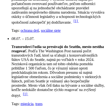
počiatočnom overovaní používateľov, pričom odborníci
upozorňujú aj na jednoduché obchádzanie pravidiel
zadávaním nesprávneho dátumu narodenia. Situácia vyvoláva
otázky o účinnosti legislatívy a schopnosti technologických
[1]
spoločností zabezpečiť jej dodržiavanie.
Tags:
ochrana detí
,
sociálne siete
08.07. – 15.07.
Transrodoví ľudia sa presúvajú do Seattlu, mesto nestíha
reagovať.
Podľa The Washington Post narastá počet
transrodových ľudí, ktorí sa sťahujú z konzervatívnejších
štátov USA do Seattle, najmä po voľbách v roku 2024.
Nezisková organizácia tam od tohto obdobia pomohla
približne 1 500 ľuďom, čo je výrazný nárast oproti
predchádzajúcim rokom.
Dôvodom presunu sú najmä
legislatívne obmedzenia a sociálne podmienky v niektorých
štátoch, pričom Seattle je vnímaný ako bezpečnejšie
prostredie. Mesto však čelí tlaku na bývanie a sociálne služby,
keďže nedokáže dostatočne rýchlo reagovať na zvýšený
[1]
dopyt.
Tags:
migrácia
,
trans