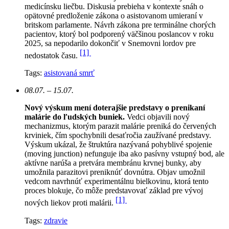
medicínsku liečbu. Diskusia prebieha v kontexte snáh o
opätovné predloženie zákona o asistovanom umieraní v
britskom parlamente. Návrh zákona pre terminálne chorých
pacientov, ktorý bol podporený väčšinou poslancov v roku
2025, sa nepodarilo dokončiť v Snemovni lordov pre
[1]
nedostatok času.
Tags:
asistovaná smrť
08.07. – 15.07.
Nový výskum mení doterajšie predstavy o prenikaní
malárie do ľudských buniek.
Vedci objavili nový
mechanizmus, ktorým parazit malárie preniká do červených
krviniek, čím spochybnili desaťročia zaužívané predstavy.
Výskum ukázal, že štruktúra nazývaná pohyblivé spojenie
(moving junction) nefunguje iba ako pasívny vstupný bod, ale
aktívne narúša a pretvára membránu krvnej bunky, aby
umožnila parazitovi preniknúť dovnútra. Objav umožnil
vedcom navrhnúť experimentálnu bielkovinu, ktorá tento
proces blokuje, čo môže predstavovať základ pre vývoj
[1]
nových liekov proti malárii.
Tags:
zdravie