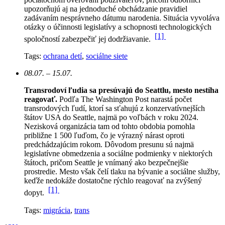
upozorňujú aj na jednoduché obchádzanie pravidiel
zadávaním nesprávneho dátumu narodenia. Situácia vyvoláva
otázky o účinnosti legislatívy a schopnosti technologických
[1]
spoločností zabezpečiť jej dodržiavanie.
Tags:
ochrana detí
,
sociálne siete
08.07. – 15.07.
Transrodoví ľudia sa presúvajú do Seattlu, mesto nestíha
reagovať.
Podľa The Washington Post narastá počet
transrodových ľudí, ktorí sa sťahujú z konzervatívnejších
štátov USA do Seattle, najmä po voľbách v roku 2024.
Nezisková organizácia tam od tohto obdobia pomohla
približne 1 500 ľuďom, čo je výrazný nárast oproti
predchádzajúcim rokom.
Dôvodom presunu sú najmä
legislatívne obmedzenia a sociálne podmienky v niektorých
štátoch, pričom Seattle je vnímaný ako bezpečnejšie
prostredie. Mesto však čelí tlaku na bývanie a sociálne služby,
keďže nedokáže dostatočne rýchlo reagovať na zvýšený
[1]
dopyt.
Tags:
migrácia
,
trans