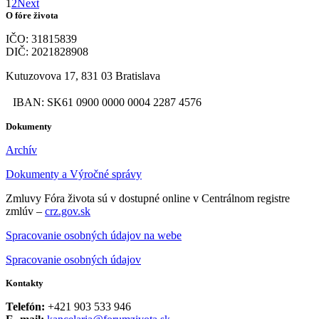
1
2
Next
O fóre života
IČO: 31815839
DIČ: 2021828908
Kutuzovova 17, 831 03 Bratislava
IBAN: SK61 0900 0000 0004 2287 4576
Dokumenty
Archív
Dokumenty a Výročné správy
Zmluvy Fóra života sú v dostupné online v Centrálnom registre
zmlúv –
crz.gov.sk
Spracovanie osobných údajov na webe
Spracovanie osobných údajov
Kontakty
Telefón:
+421 903 533 946