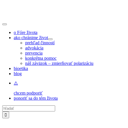
Skip
to
content
Toggle
Navigation
o Fóre života
ako chránime život
prehľad činností
advokácia
prevencia
konkrétna pomoc
náš záväzok – zmierňovať polarizáciu
bioetika
blog
chcem podporiť
ponoriť sa do tém života
Hľadať: