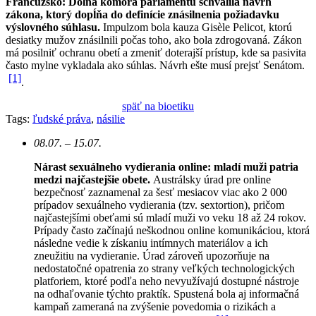
Francúzsko: Dolná komora parlamentu schválila návrh
zákona, ktorý dopĺňa do definície znásilnenia požiadavku
výslovného súhlasu.
Impulzom bola kauza Gisèle Pelicot, ktorú
desiatky mužov znásilnili počas toho, ako bola zdrogovaná. Zákon
má posilniť ochranu obetí a zmeniť doterajší prístup, kde sa pasivita
často mylne vykladala ako súhlas. Návrh ešte musí prejsť Senátom.
[1]
.
späť na bioetiku
Tags:
ľudské práva
,
násilie
08.07. – 15.07.
Nárast sexuálneho vydierania online: mladí muži patria
medzi najčastejšie obete.
Austrálsky úrad pre online
bezpečnosť zaznamenal za šesť mesiacov viac ako 2 000
prípadov sexuálneho vydierania (tzv. sextortion), pričom
najčastejšími obeťami sú mladí muži vo veku 18 až 24 rokov.
Prípady často začínajú neškodnou online komunikáciou, ktorá
následne vedie k získaniu intímnych materiálov a ich
zneužitiu na vydieranie. Úrad zároveň upozorňuje na
nedostatočné opatrenia zo strany veľkých technologických
platforiem, ktoré podľa neho nevyužívajú dostupné nástroje
na odhaľovanie týchto praktík. Spustená bola aj informačná
kampaň zameraná na zvýšenie povedomia o rizikách a