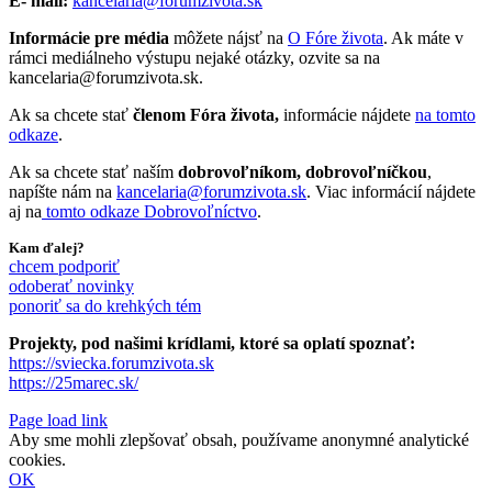
E- mail:
kancelaria@forumzivota.sk
Informácie pre média
môžete nájsť na
O Fóre života
. Ak máte v
rámci mediálneho výstupu nejaké otázky, ozvite sa na
kancelaria@forumzivota.sk.
Ak sa chcete stať
členom Fóra života,
informácie nájdete
na tomto
odkaze
.
Ak sa chcete stať naším
dobrovoľníkom, dobrovoľníčkou
,
napíšte nám na
kancelaria@forumzivota.sk
. Viac informácií nájdete
aj na
tomto odkaze Dobrovoľníctvo
.
Kam ďalej?
chcem podporiť
odoberať novinky
ponoriť sa do krehkých tém
Projekty, pod našimi krídlami, ktoré sa oplatí spoznať:
https://sviecka.forumzivota.sk
https://25marec.sk/
Page load link
Aby sme mohli zlepšovať obsah, používame anonymné analytické
cookies.
OK