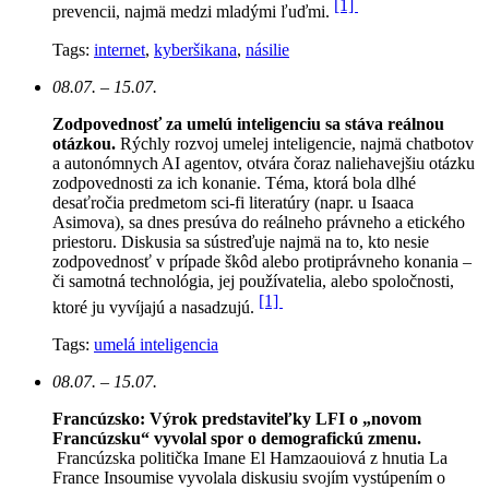
[1]
prevencii, najmä medzi mladými ľuďmi.
Tags:
internet
,
kyberšikana
,
násilie
08.07. – 15.07.
Zodpovednosť za umelú inteligenciu sa stáva reálnou
otázkou.
Rýchly rozvoj umelej inteligencie, najmä chatbotov
a autonómnych AI agentov, otvára čoraz naliehavejšiu otázku
zodpovednosti za ich konanie. Téma, ktorá bola dlhé
desaťročia predmetom sci-fi literatúry (napr. u Isaaca
Asimova), sa dnes presúva do reálneho právneho a etického
priestoru. Diskusia sa sústreďuje najmä na to, kto nesie
zodpovednosť v prípade škôd alebo protiprávneho konania –
či samotná technológia, jej používatelia, alebo spoločnosti,
[1]
ktoré ju vyvíjajú a nasadzujú.
Tags:
umelá inteligencia
08.07. – 15.07.
Francúzsko: Výrok predstaviteľky LFI o „novom
Francúzsku“ vyvolal spor o demografickú zmenu.
Francúzska politička Imane El Hamzaouiová z hnutia La
France Insoumise vyvolala diskusiu svojím vystúpením o