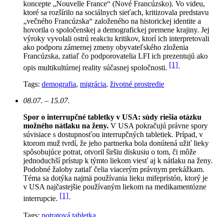
koncepte „Nouvelle France“ (Nové Francúzsko). Vo videu,
ktoré sa rozšírilo na sociálnych sieťach, kritizovala predstavu
„večného Francúzska“ založeného na historickej identite a
hovorila o spoločenskej a demografickej premene krajiny. Jej
výroky vyvolali ostrú reakciu kritikov, ktorí ich interpretovali
ako podporu zámernej zmeny obyvateľského zloženia
Francúzska, zatiaľ čo podporovatelia LFI ich prezentujú ako
[1]
opis multikultúrnej reality súčasnej spoločnosti.
Tags:
demografia
,
migrácia
,
životné prostredie
08.07. – 15.07.
Spor o interrupčné tabletky v USA: súdy riešia otázku
možného nátlaku na ženy.
V USA pokračujú právne spory
súvisiace s dostupnosťou interrupčných tabletiek. Prípad, v
ktorom muž tvrdí, že jeho partnerka bola donútená užiť lieky
spôsobujúce potrat, otvoril širšiu diskusiu o tom, či môže
jednoduchší prístup k týmto liekom viesť aj k nátlaku na ženy.
Podobné žaloby zatiaľ čelia viacerým právnym prekážkam.
Téma sa dotýka najmä používania lieku mifepristón, ktorý je
v USA najčastejšie používaným liekom na medikamentózne
[1]
interrupcie.
Tags:
potratová tabletka