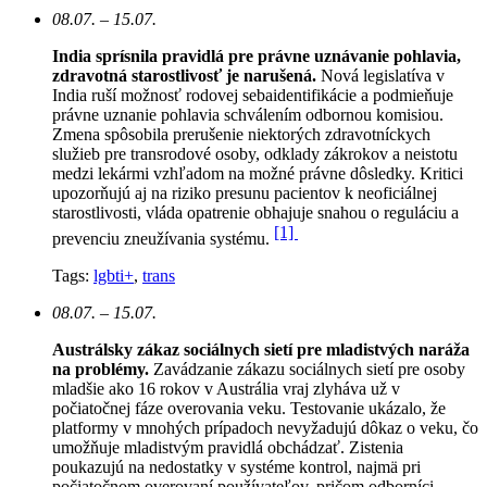
08.07. – 15.07.
India sprísnila pravidlá pre právne uznávanie pohlavia,
zdravotná starostlivosť je narušená.
N
ová legislatíva v
India ruší možnosť rodovej sebaidentifikácie a podmieňuje
právne uznanie pohlavia schválením odbornou komisiou.
Zmena spôsobila prerušenie niektorých zdravotníckych
služieb pre transrodové osoby, odklady zákrokov a neistotu
medzi lekármi vzhľadom na možné právne dôsledky. Kritici
upozorňujú aj na riziko presunu pacientov k neoficiálnej
starostlivosti, vláda opatrenie obhajuje snahou o reguláciu a
[1]
prevenciu zneužívania systému.
Tags:
lgbti+
,
trans
08.07. – 15.07.
Austrálsky zákaz sociálnych sietí pre mladistvých naráža
na problémy.
Zavádzanie zákazu sociálnych sietí pre osoby
mladšie ako 16 rokov v Austrália vraj zlyháva už v
počiatočnej fáze overovania veku. Testovanie ukázalo, že
platformy v mnohých prípadoch nevyžadujú dôkaz o veku, čo
umožňuje mladistvým pravidlá obchádzať. Zistenia
poukazujú na nedostatky v systéme kontrol, najmä pri
počiatočnom overovaní používateľov, pričom odborníci