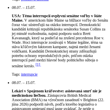
08.07. – 15.07.
USA: Téma interrupcií ovplyvní senátne voľby v štáte
Maine.
V americkom štáte Maine sa blížiace voľby do Senátu
čoraz viac sústreďujú na otázku interrupcií. Demokratickí
kandidáti kritizujú republikánsku senátorku Susan Collins za
jej minulé rozhodnutia, najmä podporu sudcu Brett
Kavanaugh, ktorý sa podieľal na zrušení precedensu Roe v.
Wade. Hoci interrupcie zostávajú v Maine legálne, téma sa
stáva kľúčovým faktorom kampane, najmä medzi ženami
voličkami. Kandidáti Demokratickej strany zdôrazňujú
potrebu ochrany reprodukčných práv, pričom otázka
interrupcií patrí medzi hlavné body politického súboja o
[1]
senátne kreslo.
Tags:
interrupcie
08.07. – 15.07.
Lekári v Spojenom kráľovstve: asistovaná smrť nie je
medicínskou liečbou.
Zástupcovia British Medical
Association (BMA) na výročnom zasadnutí v Brighton (22.
júna 2026) podporili návrh, podľa ktorého legislatíva o
asistovanom umieraní musí jasne uvádzať, že nejde o