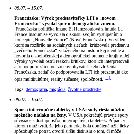
08.07. – 15.07.
Francúzsko: Výrok predstaviteľky LFI o „novom
Francúzsku“ vyvolal spor o demografickú zmenu.
Francúzska politička Imane El Hamzaouiová z hnutia La
France Insoumise vyvolala diskusiu svojím vystúpením o
koncepte „Nouvelle France“ (Nové Francúzsko). Vo videu,
ktoré sa rozšírilo na sociálnych sieťach, kritizovala predstavu
„večného Francúzska“ založeného na historickej identite a
hovorila o spoločenskej a demografickej premene krajiny. Jej
výroky vyvolali ostrú reakciu kritikov, ktorí ich interpretovali
ako podporu zámernej zmeny obyvateľského zloženia
Francúzska, zatiaľ čo podporovatelia LFI ich prezentujú ako
[1]
opis multikultúrnej reality súčasnej spoločnosti.
Tags:
demografia
,
migrácia
,
životné prostredie
08.07. – 15.07.
Spor o interrupčné tabletky v USA: súdy riešia otázku
možného nátlaku na ženy.
V USA pokračujú právne spory
súvisiace s dostupnosťou interrupčných tabletiek. Prípad, v
ktorom muž tvrdí, že jeho partnerka bola donútená užiť lieky
spôsobujúce potrat, otvoril širšiu diskusiu o tom, či môže