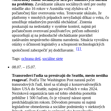
na problémy.
Zavádzanie zákazu sociálnych sietí pre osoby
mladšie ako 16 rokov v Austrália vraj zlyháva už v
počiatočnej fáze overovania veku. Testovanie ukázalo, že
platformy v mnohých prípadoch nevyžadujú dôkaz o veku, čo
umožňuje mladistvým pravidlá obchádzať. Zistenia
poukazujú na nedostatky v systéme kontrol, najmä pri
počiatočnom overovaní používateľov, pričom odborníci
upozorňujú aj na jednoduché obchádzanie pravidiel
zadávaním nesprávneho dátumu narodenia. Situácia vyvoláva
otázky o účinnosti legislatívy a schopnosti technologických
[1]
spoločností zabezpečiť jej dodržiavanie.
Tags:
ochrana detí
,
sociálne siete
08.07. – 15.07.
Transrodoví ľudia sa presúvajú do Seattlu, mesto nestíha
reagovať.
Podľa The Washington Post narastá počet
transrodových ľudí, ktorí sa sťahujú z konzervatívnejších
štátov USA do Seattle, najmä po voľbách v roku 2024.
Nezisková organizácia tam od tohto obdobia pomohla
približne 1 500 ľuďom, čo je výrazný nárast oproti
predchádzajúcim rokom.
Dôvodom presunu sú najmä
legislatívne obmedzenia a sociálne podmienky v niektorých