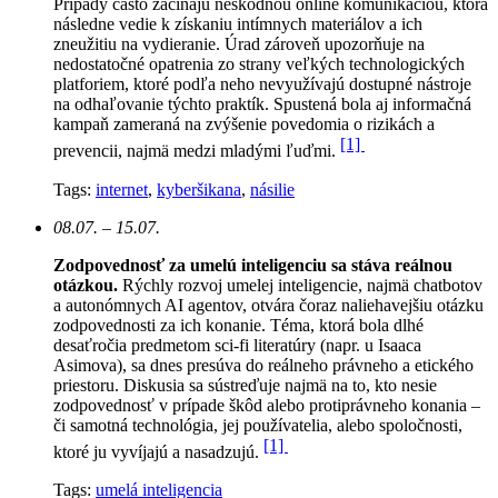
Prípady často začínajú neškodnou online komunikáciou, ktorá
následne vedie k získaniu intímnych materiálov a ich
zneužitiu na vydieranie. Úrad zároveň upozorňuje na
nedostatočné opatrenia zo strany veľkých technologických
platforiem, ktoré podľa neho nevyužívajú dostupné nástroje
na odhaľovanie týchto praktík. Spustená bola aj informačná
kampaň zameraná na zvýšenie povedomia o rizikách a
[1]
prevencii, najmä medzi mladými ľuďmi.
Tags:
internet
,
kyberšikana
,
násilie
08.07. – 15.07.
Zodpovednosť za umelú inteligenciu sa stáva reálnou
otázkou.
Rýchly rozvoj umelej inteligencie, najmä chatbotov
a autonómnych AI agentov, otvára čoraz naliehavejšiu otázku
zodpovednosti za ich konanie. Téma, ktorá bola dlhé
desaťročia predmetom sci-fi literatúry (napr. u Isaaca
Asimova), sa dnes presúva do reálneho právneho a etického
priestoru. Diskusia sa sústreďuje najmä na to, kto nesie
zodpovednosť v prípade škôd alebo protiprávneho konania –
či samotná technológia, jej používatelia, alebo spoločnosti,
[1]
ktoré ju vyvíjajú a nasadzujú.
Tags:
umelá inteligencia