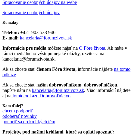
Spracovanie osobných údajov na webe
Spracovanie osobných údajov
Kontakty
Telefón:
+421 903 533 946
E- mail:
kancelaria@forumzivota.sk
Informácie pre média
môžete nájsť na
O Fóre života
. Ak máte v
rámci mediálneho výstupu nejaké otázky, ozvite sa na
kancelaria@forumzivota.sk.
Ak sa chcete stať
členom Fóra života,
informácie nájdete
na tomto
odkaze
.
Ak sa chcete stať naším
dobrovoľníkom, dobrovoľníčkou
,
napíšte nám na
kancelaria@forumzivota.sk
. Viac informácií nájdete
aj na
tomto odkaze Dobrovoľníctvo
.
Kam ďalej?
chcem podporiť
odoberať novinky
ponoriť sa do krehkých tém
Projekty, pod našimi krídlami, ktoré sa oplatí spoznať: