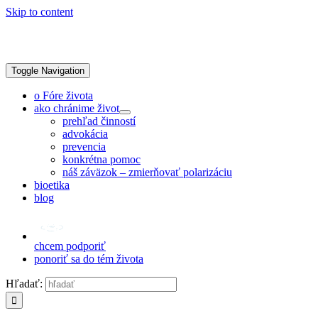
Skip to content
Toggle Navigation
o Fóre života
ako chránime život
prehľad činností
advokácia
prevencia
konkrétna pomoc
náš záväzok – zmierňovať polarizáciu
bioetika
blog
chcem podporiť
ponoriť sa do tém života
Hľadať: