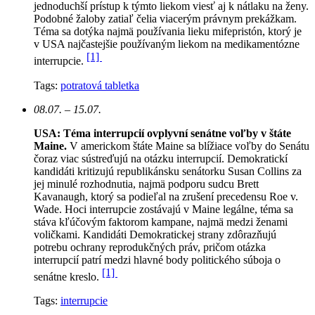
jednoduchší prístup k týmto liekom viesť aj k nátlaku na ženy.
Podobné žaloby zatiaľ čelia viacerým právnym prekážkam.
Téma sa dotýka najmä používania lieku mifepristón, ktorý je
v USA najčastejšie používaným liekom na medikamentózne
[1]
interrupcie.
Tags:
potratová tabletka
08.07. – 15.07.
USA: Téma interrupcií ovplyvní senátne voľby v štáte
Maine.
V americkom štáte Maine sa blížiace voľby do Senátu
čoraz viac sústreďujú na otázku interrupcií. Demokratickí
kandidáti kritizujú republikánsku senátorku Susan Collins za
jej minulé rozhodnutia, najmä podporu sudcu Brett
Kavanaugh, ktorý sa podieľal na zrušení precedensu Roe v.
Wade. Hoci interrupcie zostávajú v Maine legálne, téma sa
stáva kľúčovým faktorom kampane, najmä medzi ženami
voličkami. Kandidáti Demokratickej strany zdôrazňujú
potrebu ochrany reprodukčných práv, pričom otázka
interrupcií patrí medzi hlavné body politického súboja o
[1]
senátne kreslo.
Tags:
interrupcie