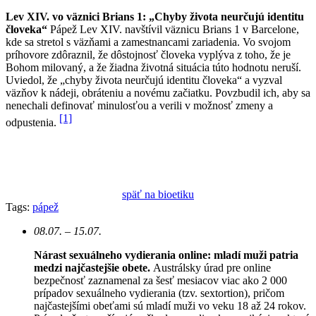
Lev XIV. vo väznici Brians 1: „Chyby života neurčujú identitu
človeka“
Pápež Lev XIV. navštívil väznicu Brians 1 v Barcelone,
kde sa stretol s väzňami a zamestnancami zariadenia. Vo svojom
príhovore zdôraznil, že dôstojnosť človeka vyplýva z toho, že je
Bohom milovaný, a že žiadna životná situácia túto hodnotu neruší.
Uviedol, že „chyby života neurčujú identitu človeka“ a vyzval
väzňov k nádeji, obráteniu a novému začiatku. Povzbudil ich, aby sa
nenechali definovať minulosťou a verili v možnosť zmeny a
[1]
odpustenia.
späť na bioetiku
Tags:
pápež
08.07. – 15.07.
Nárast sexuálneho vydierania online: mladí muži patria
medzi najčastejšie obete.
Austrálsky úrad pre online
bezpečnosť zaznamenal za šesť mesiacov viac ako 2 000
prípadov sexuálneho vydierania (tzv. sextortion), pričom
najčastejšími obeťami sú mladí muži vo veku 18 až 24 rokov.