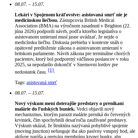
08.07. – 15.07.
Lekári v Spojenom kráľovstve: asistovaná smrť nie je
medicínskou liečbou.
Zástupcovia British Medical
Association (BMA) na výročnom zasadnutí v Brighton (22.
júna 2026) podporili návrh, podľa ktorého legislatíva o
asistovanom umieraní musí jasne uvádzať, že nejde o
medicínsku liečbu. Diskusia prebieha v kontexte snáh o
opätovné predloženie zákona o asistovanom umieraní v
britskom parlamente. Návrh zákona pre terminálne chorých
pacientov, ktorý bol podporený väčšinou poslancov v roku
2025, sa nepodarilo dokončiť v Snemovni lordov pre
[1]
nedostatok času.
Tags:
asistovaná smrť
08.07. – 15.07.
Nový výskum mení doterajšie predstavy o prenikaní
malárie do ľudských buniek.
Vedci objavili nový
mechanizmus, ktorým parazit malárie preniká do červených
krviniek, čím spochybnili desaťročia zaužívané predstavy.
Výskum ukázal, že štruktúra nazývaná pohyblivé spojenie
(moving junction) nefunguje iba ako pasívny vstupný bod, ale
aktívne narúša a pretvára membránu krvnej bunky, aby