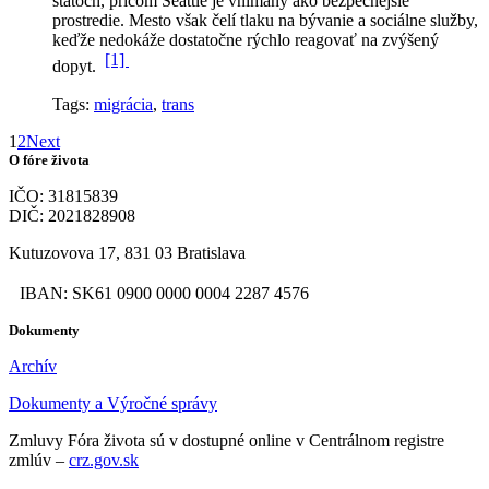
štátoch, pričom Seattle je vnímaný ako bezpečnejšie
prostredie. Mesto však čelí tlaku na bývanie a sociálne služby,
keďže nedokáže dostatočne rýchlo reagovať na zvýšený
[1]
dopyt.
Tags:
migrácia
,
trans
1
2
Next
O fóre života
IČO: 31815839
DIČ: 2021828908
Kutuzovova 17, 831 03 Bratislava
IBAN: SK61 0900 0000 0004 2287 4576
Dokumenty
Archív
Dokumenty a Výročné správy
Zmluvy Fóra života sú v dostupné online v Centrálnom registre
zmlúv –
crz.gov.sk