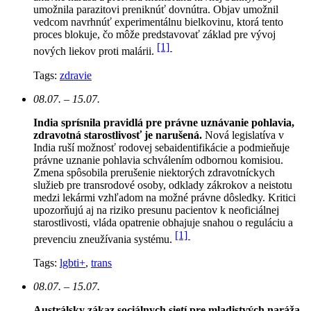
umožnila parazitovi preniknúť dovnútra. Objav umožnil
vedcom navrhnúť experimentálnu bielkovinu, ktorá tento
proces blokuje, čo môže predstavovať základ pre vývoj
[1]
nových liekov proti malárii.
Tags:
zdravie
08.07. – 15.07.
India sprísnila pravidlá pre právne uznávanie pohlavia,
zdravotná starostlivosť je narušená.
N
ová legislatíva v
India ruší možnosť rodovej sebaidentifikácie a podmieňuje
právne uznanie pohlavia schválením odbornou komisiou.
Zmena spôsobila prerušenie niektorých zdravotníckych
služieb pre transrodové osoby, odklady zákrokov a neistotu
medzi lekármi vzhľadom na možné právne dôsledky. Kritici
upozorňujú aj na riziko presunu pacientov k neoficiálnej
starostlivosti, vláda opatrenie obhajuje snahou o reguláciu a
[1]
prevenciu zneužívania systému.
Tags:
lgbti+
,
trans
08.07. – 15.07.
Austrálsky zákaz sociálnych sietí pre mladistvých naráža