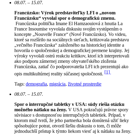
08.07. – 15.07.
Francúzsko: Výrok predstaviteľky LFI o „novom
Francúzsku“ vyvolal spor o demografickú zmenu.
Francúzska politička Imane El Hamzaouiová z hnutia La
France Insoumise vyvolala diskusiu svojím vystúpením o
koncepte „Nouvelle France“ (Nové Francúzsko). Vo videu,
ktoré sa rozšírilo na sociálnych sieťach, kritizovala predstavu
„večného Francúzska“ založeného na historickej identite a
hovorila o spoločenskej a demografickej premene krajiny. Jej
výroky vyvolali ostrú reakciu kritikov, ktorí ich interpretovali
ako podporu zámernej zmeny obyvateľského zloženia
Francúzska, zatiaľ čo podporovatelia LFI ich prezentujú ako
[1]
opis multikultúrnej reality súčasnej spoločnosti.
Tags:
demografia
,
migrácia
,
životné prostredie
08.07. – 15.07.
Spor o interrupčné tabletky v USA: súdy riešia otázku
možného nátlaku na ženy.
V USA pokračujú právne spory
súvisiace s dostupnosťou interrupčných tabletiek. Prípad, v
ktorom muž tvrdí, že jeho partnerka bola donútená užiť lieky
spôsobujúce potrat, otvoril širšiu diskusiu o tom, či môže
jednoduchší prístup k týmto liekom viesť aj k nátlaku na ženy.