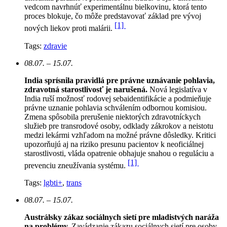
vedcom navrhnúť experimentálnu bielkovinu, ktorá tento
proces blokuje, čo môže predstavovať základ pre vývoj
[1]
nových liekov proti malárii.
Tags:
zdravie
08.07. – 15.07.
India sprísnila pravidlá pre právne uznávanie pohlavia,
zdravotná starostlivosť je narušená.
N
ová legislatíva v
India ruší možnosť rodovej sebaidentifikácie a podmieňuje
právne uznanie pohlavia schválením odbornou komisiou.
Zmena spôsobila prerušenie niektorých zdravotníckych
služieb pre transrodové osoby, odklady zákrokov a neistotu
medzi lekármi vzhľadom na možné právne dôsledky. Kritici
upozorňujú aj na riziko presunu pacientov k neoficiálnej
starostlivosti, vláda opatrenie obhajuje snahou o reguláciu a
[1]
prevenciu zneužívania systému.
Tags:
lgbti+
,
trans
08.07. – 15.07.
Austrálsky zákaz sociálnych sietí pre mladistvých naráža
na problémy.
Zavádzanie zákazu sociálnych sietí pre osoby