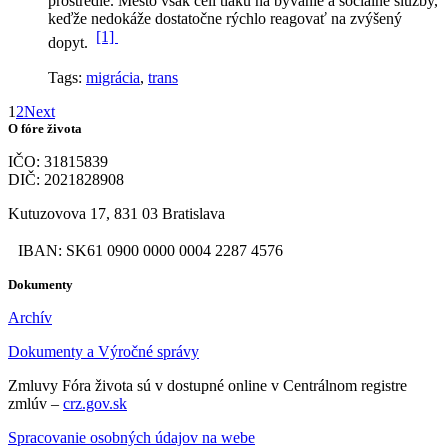
prostredie. Mesto však čelí tlaku na bývanie a sociálne služby,
keďže nedokáže dostatočne rýchlo reagovať na zvýšený
[1]
dopyt.
Tags:
migrácia
,
trans
1
2
Next
O fóre života
IČO: 31815839
DIČ: 2021828908
Kutuzovova 17, 831 03 Bratislava
IBAN: SK61 0900 0000 0004 2287 4576
Dokumenty
Archív
Dokumenty a Výročné správy
Zmluvy Fóra života sú v dostupné online v Centrálnom registre
zmlúv –
crz.gov.sk
Spracovanie osobných údajov na webe