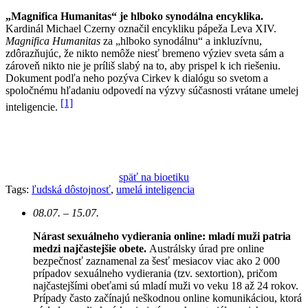
„Magnifica Humanitas“ je hlboko synodálna encyklika.
Kardinál Michael Czerny označil encykliku pápeža Leva XIV.
Magnifica Humanitas
za „hlboko synodálnu“ a inkluzívnu,
zdôrazňujúc, že nikto nemôže niesť bremeno výziev sveta sám a
zároveň nikto nie je príliš slabý na to, aby prispel k ich riešeniu.
Dokument podľa neho pozýva Cirkev k dialógu so svetom a
spoločnému hľadaniu odpovedí na výzvy súčasnosti vrátane umelej
[1]
inteligencie.
späť na bioetiku
Tags:
ľudská dôstojnosť
,
umelá inteligencia
08.07. – 15.07.
Nárast sexuálneho vydierania online: mladí muži patria
medzi najčastejšie obete.
Austrálsky úrad pre online
bezpečnosť zaznamenal za šesť mesiacov viac ako 2 000
prípadov sexuálneho vydierania (tzv. sextortion), pričom
najčastejšími obeťami sú mladí muži vo veku 18 až 24 rokov.
Prípady často začínajú neškodnou online komunikáciou, ktorá