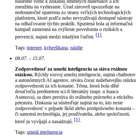
následne vedie k získaniu intímnych materiálov a ich
zneužitiu na vydieranie. Úrad zároveň upozorňuje na
nedostatočné opatrenia zo strany veľkých technologických
platforiem, ktoré podľa neho nevyužívajú dostupné nástroje
na odhaľovanie týchto praktík. Spustená bola aj informačná
kampaň zameraná na zvýšenie povedomia o rizikách a
[1]
prevencii, najmä medzi mladými ľuďmi.
Tags:
internet
,
kyberšikana
,
násilie
08.07. – 15.07.
Zodpovednosť za umelú inteligenciu sa stáva reálnou
otázkou.
Rýchly rozvoj umelej inteligencie, najmä chatbotov
a autonómnych AI agentov, otvára čoraz naliehavejšiu otázku
zodpovednosti za ich konanie. Téma, ktorá bola dlhé
desaťročia predmetom sci-fi literatúry (napr. u Isaaca
Asimova), sa dnes presúva do reálneho právneho a etického
priestoru. Diskusia sa sústreďuje najmä na to, kto nesie
zodpovednosť v prípade škôd alebo protiprávneho konania –
či samotná technológia, jej používatelia, alebo spoločnosti,
[1]
ktoré ju vyvíjajú a nasadzujú.
Tags:
umelá inteligencia