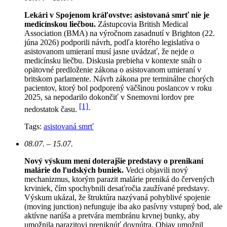
Lekári v Spojenom kráľovstve: asistovaná smrť nie je
medicínskou liečbou.
Zástupcovia British Medical
Association (BMA) na výročnom zasadnutí v Brighton (22.
júna 2026) podporili návrh, podľa ktorého legislatíva o
asistovanom umieraní musí jasne uvádzať, že nejde o
medicínsku liečbu. Diskusia prebieha v kontexte snáh o
opätovné predloženie zákona o asistovanom umieraní v
britskom parlamente. Návrh zákona pre terminálne chorých
pacientov, ktorý bol podporený väčšinou poslancov v roku
2025, sa nepodarilo dokončiť v Snemovni lordov pre
[1]
nedostatok času.
Tags:
asistovaná smrť
08.07. – 15.07.
Nový výskum mení doterajšie predstavy o prenikaní
malárie do ľudských buniek.
Vedci objavili nový
mechanizmus, ktorým parazit malárie preniká do červených
krviniek, čím spochybnili desaťročia zaužívané predstavy.
Výskum ukázal, že štruktúra nazývaná pohyblivé spojenie
(moving junction) nefunguje iba ako pasívny vstupný bod, ale
aktívne narúša a pretvára membránu krvnej bunky, aby
umožnila parazitovi preniknúť dovnútra. Objav umožnil