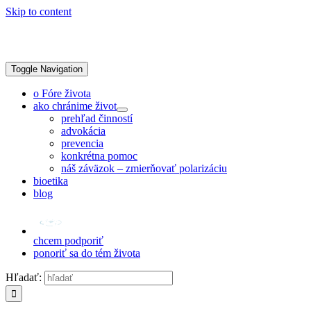
Skip to content
Toggle Navigation
o Fóre života
ako chránime život
prehľad činností
advokácia
prevencia
konkrétna pomoc
náš záväzok – zmierňovať polarizáciu
bioetika
blog
chcem podporiť
ponoriť sa do tém života
Hľadať: