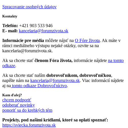
Spracovanie osobných údajov
Kontakty
Telefón:
+421 903 533 946
E- mail:
kancelaria@forumzivota.sk
Informácie pre média
môžete nájsť na
O Fóre života
. Ak máte v
rámci mediálneho výstupu nejaké otázky, ozvite sa na
kancelaria@forumzivota.sk.
Ak sa chcete stať
členom Fóra života,
informácie nájdete
na tomto
odkaze
.
Ak sa chcete stať naším
dobrovoľníkom, dobrovoľníčkou
,
napíšte nám na
kancelaria@forumzivota.sk
. Viac informácií nájdete
aj na
tomto odkaze Dobrovoľníctvo
.
Kam ďalej?
chcem podporiť
odoberať novinky
ponoriť sa do krehkých tém
Projekty, pod našimi krídlami, ktoré sa oplatí spoznať:
https://sviecka.forumzivota.sk