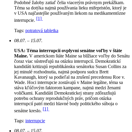
Podobné žaloby zatiaľ čelia viacerým právnym prekážkam.
Téma sa dotýka najmä používania lieku mifepristón, ktorý je
v USA najčastejšie používaným liekom na medikamentózne
[1]
interrupcie.
Tags:
potratová tabletka
08.07. – 15.07.
USA: Téma interrupcií ovplyvní senátne voľby v štáte
Maine.
V americkom štáte Maine sa blížiace voľby do Senátu
čoraz viac sústreďujú na otázku interrupcií. Demokratickí
kandidáti kritizujú republikánsku senátorku Susan Collins za
jej minulé rozhodnutia, najmä podporu sudcu Brett
Kavanaugh, ktorý sa podieľal na zrušení precedensu Roe v.
Wade. Hoci interrupcie zostávajú v Maine legálne, téma sa
stáva kľúčovým faktorom kampane, najmä medzi ženami
voličkami. Kandidáti Demokratickej strany zdôrazňujú
potrebu ochrany reprodukčných práv, pričom otázka
interrupcií patrí medzi hlavné body politického súboja o
[1]
senátne kreslo.
Tags:
interrupcie
08.07. – 15.07.