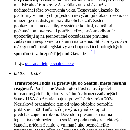
mladšie ako 16 rokov v Austrália vraj zlyháva už v
počiatočnej fáze overovania veku. Testovanie ukázalo, že
platformy v mnohých prípadoch nevyžadujú dôkaz o veku, čo
umožňuje mladistvým pravidlá obchádzať. Zistenia
poukazujú na nedostatky v systéme kontrol, najmä pri
počiatočnom overovaní používateľov, pričom odborníci
upozorňujú aj na jednoduché obchádzanie pravidiel
zadávaním nesprávneho dátumu narodenia. Situácia vyvoláva
otázky o účinnosti legislatívy a schopnosti technologických
[1]
spoločností zabezpečiť jej dodržiavanie.
Tags:
ochrana detí
,
sociálne siete
08.07. – 15.07.
Transrodoví ľudia sa presúvajú do Seattlu, mesto nestíha
reagovať.
Podľa The Washington Post narastá počet
transrodových ľudí, ktorí sa sťahujú z konzervatívnejších
štátov USA do Seattle, najmä po voľbách v roku 2024.
Nezisková organizácia tam od tohto obdobia pomohla
približne 1 500 ľuďom, čo je výrazný nárast oproti
predchádzajúcim rokom.
Dôvodom presunu sú najmä
legislatívne obmedzenia a sociálne podmienky v niektorých
štátoch, pričom Seattle je vnímaný ako bezpečnejšie