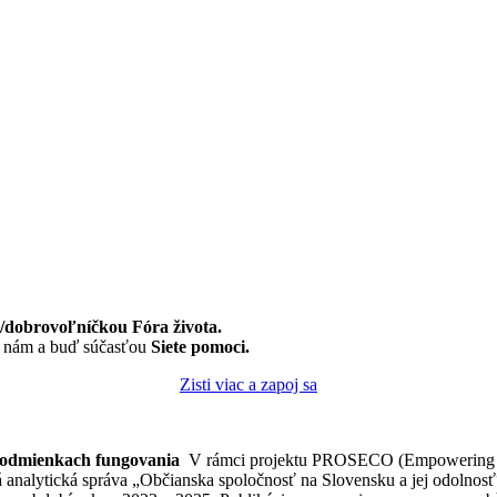
dobrovoľníčkou Fóra života.
k nám a buď súčasťou
Siete pomoci.
Zisti viac a zapoj sa
 podmienkach fungovania
V rámci projektu PROSECO (Empowering Eco
ná analytická správa „Občianska spoločnosť na Slovensku a jej odolno