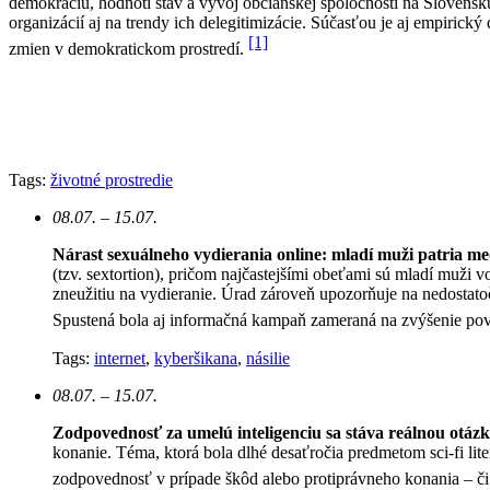
demokraciu, hodnotí stav a vývoj občianskej spoločnosti na Slovens
organizácií aj na trendy ich delegitimizácie. Súčasťou je aj empiric
[1]
zmien v demokratickom prostredí.
Tags:
životné prostredie
08.07. – 15.07.
Nárast sexuálneho vydierania online: mladí muži patria med
(tzv. sextortion), pričom najčastejšími obeťami sú mladí muži 
zneužitiu na vydieranie. Úrad zároveň upozorňuje na nedostato
Spustená bola aj informačná kampaň zameraná na zvýšenie po
Tags:
internet
,
kyberšikana
,
násilie
08.07. – 15.07.
Zodpovednosť za umelú inteligenciu sa stáva reálnou otáz
konanie. Téma, ktorá bola dlhé desaťročia predmetom sci-fi lite
zodpovednosť v prípade škôd alebo protiprávneho konania – či s