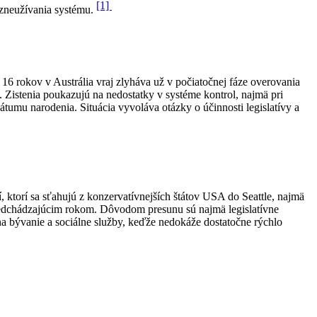
[1]
u zneužívania systému.
16 rokov v Austrália vraj zlyháva už v počiatočnej fáze overovania
Zistenia poukazujú na nedostatky v systéme kontrol, najmä pri
umu narodenia. Situácia vyvoláva otázky o účinnosti legislatívy a
 ktorí sa sťahujú z konzervatívnejších štátov USA do Seattle, najmä
predchádzajúcim rokom.
Dôvodom presunu sú najmä legislatívne
na bývanie a sociálne služby, keďže nedokáže dostatočne rýchlo