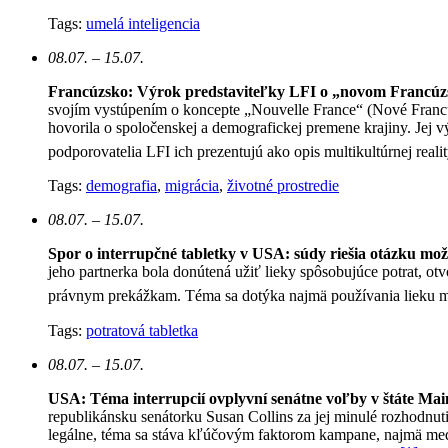
Tags:
umelá inteligencia
08.07. – 15.07.
Francúzsko: Výrok predstaviteľky LFI o „novom Francúz
svojím vystúpením o koncepte „Nouvelle France“ (Nové Francúzsk
hovorila o spoločenskej a demografickej premene krajiny. Jej v
podporovatelia LFI ich prezentujú ako opis multikultúrnej reali
Tags:
demografia
,
migrácia
,
životné prostredie
08.07. – 15.07.
Spor o interrupčné tabletky v USA: súdy riešia otázku mo
jeho partnerka bola donútená užiť lieky spôsobujúce potrat, otv
právnym prekážkam. Téma sa dotýka najmä používania lieku mi
Tags:
potratová tabletka
08.07. – 15.07.
USA: Téma interrupcií ovplyvní senátne voľby v štáte Mai
republikánsku senátorku Susan Collins za jej minulé rozhodnut
legálne, téma sa stáva kľúčovým faktorom kampane, najmä medz