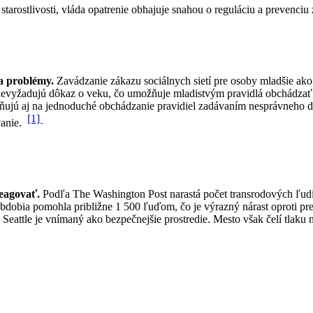
j starostlivosti, vláda opatrenie obhajuje snahou o reguláciu a prevenci
na problémy.
Zavádzanie zákazu sociálnych sietí pre osoby mladšie ako 
evyžadujú dôkaz o veku, čo umožňuje mladistvým pravidlá obchádzať. 
ujú aj na jednoduché obchádzanie pravidiel zadávaním nesprávneho dát
[1]
vanie.
reagovať.
Podľa The Washington Post narastá počet transrodových ľudí,
obdobia pomohla približne 1 500 ľuďom, čo je výrazný nárast oproti 
Seattle je vnímaný ako bezpečnejšie prostredie. Mesto však čelí tlaku 