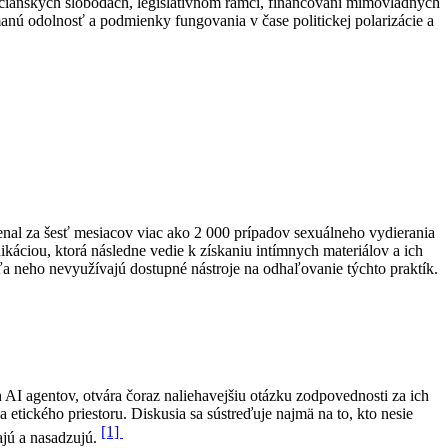
bčianskych slobodách, legislatívnom rámci, financovaní mimovládnych
manú odolnosť a podmienky fungovania v čase politickej polarizácie a
nal za šesť mesiacov viac ako 2 000 prípadov sexuálneho vydierania
káciou, ktorá následne vedie k získaniu intímnych materiálov a ich
ľa neho nevyužívajú dostupné nástroje na odhaľovanie týchto praktík.
AI agentov, otvára čoraz naliehavejšiu otázku zodpovednosti za ich
 etického priestoru. Diskusia sa sústreďuje najmä na to, kto nesie
[1]
ajú a nasadzujú.