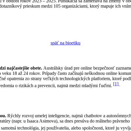
ku v období rokov 2023 – 2025. Publikácia sa zameriava na zmeny v o
ký dotazníkový prieskum medzi 105 organizáciami, ktorý mapuje ich vní
späť na bioetiku
zi najčastejšie obete.
Austrálsky úrad pre online bezpečnosť zazname
vo veku 18 až 24 rokov. Prípady často začínajú neškodnou online komuni
čné opatrenia zo strany veľkých technologických platforiem, ktoré pod
[1]
vedomia o rizikách a prevencii, najmä medzi mladými ľuďmi.
kou.
Rýchly rozvoj umelej inteligencie, najmä chatbotov a autonómnych 
ratúry (napr. u Isaaca Asimova), sa dnes presúva do reálneho právneho a
amotná technológia, jej používatelia, alebo spoločnosti, ktoré ju vyvíj