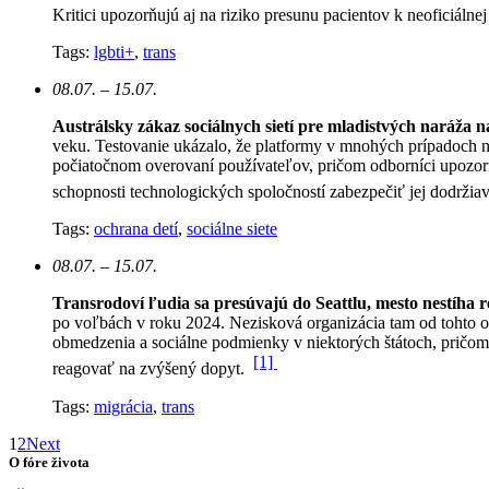
Kritici upozorňujú aj na riziko presunu pacientov k neoficiálne
Tags:
lgbti+
,
trans
08.07. – 15.07.
Austrálsky zákaz sociálnych sietí pre mladistvých naráža 
veku. Testovanie ukázalo, že platformy v mnohých prípadoch n
počiatočnom overovaní používateľov, pričom odborníci upozorň
schopnosti technologických spoločností zabezpečiť jej dodržia
Tags:
ochrana detí
,
sociálne siete
08.07. – 15.07.
Transrodoví ľudia sa presúvajú do Seattlu, mesto nestíha 
po voľbách v roku 2024. Nezisková organizácia tam od tohto 
obmedzenia a sociálne podmienky v niektorých štátoch, pričom 
[1]
reagovať na zvýšený dopyt.
Tags:
migrácia
,
trans
1
2
Next
O fóre života