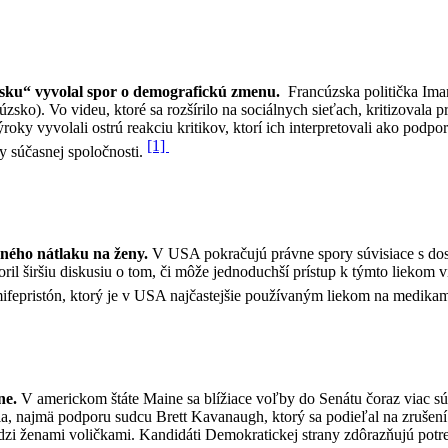
sku“ vyvolal spor o demografickú zmenu.
Francúzska politička Ima
o). Vo videu, ktoré sa rozšírilo na sociálnych sieťach, kritizovala p
ýroky vyvolali ostrú reakciu kritikov, ktorí ich interpretovali ako pod
[1]
ty súčasnej spoločnosti.
žného nátlaku na ženy.
V USA pokračujú právne spory súvisiace s dost
oril širšiu diskusiu o tom, či môže jednoduchší prístup k týmto liekom 
fepristón, ktorý je v USA najčastejšie používaným liekom na medikam
ne.
V americkom štáte Maine sa blížiace voľby do Senátu čoraz viac sús
ia, najmä podporu sudcu Brett Kavanaugh, ktorý sa podieľal na zrušen
i ženami voličkami. Kandidáti Demokratickej strany zdôrazňujú potreb