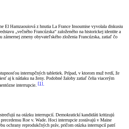
ne El Hamzaouiová z hnutia La France Insoumise vyvolala diskusiu
redstavu „večného Francúzska“ založeného na historickej identite a
poru zámernej zmeny obyvateľského zloženia Francúzska, zatiaľ čo
upnosťou interrupčných tabletiek. Prípad, v ktorom muž tvrdí, že
viesť aj k nátlaku na ženy. Podobné žaloby zatiaľ čelia viacerým
[1]
entózne interrupcie.
treďujú na otázku interrupcií. Demokratickí kandidáti kritizujú
í precedensu Roe v. Wade. Hoci interrupcie zostávajú v Maine
u ochrany reprodukčných práv, pričom otázka interrupcií patrí