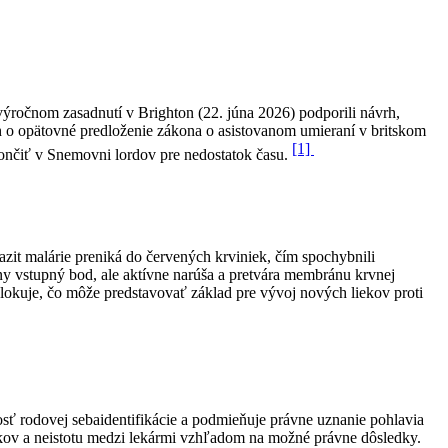
ýročnom zasadnutí v Brighton (22. júna 2026) podporili návrh,
áh o opätovné predloženie zákona o asistovanom umieraní v britskom
[1]
končiť v Snemovni lordov pre nedostatok času.
zit malárie preniká do červených krviniek, čím spochybnili
ny vstupný bod, ale aktívne narúša a pretvára membránu krvnej
lokuje, čo môže predstavovať základ pre vývoj nových liekov proti
nosť rodovej sebaidentifikácie a podmieňuje právne uznanie pohlavia
okov a neistotu medzi lekármi vzhľadom na možné právne dôsledky.