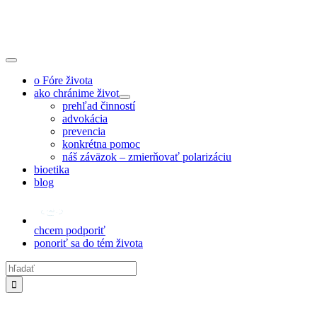
Skip
to
content
Toggle
Navigation
o Fóre života
ako chránime život
prehľad činností
advokácia
prevencia
konkrétna pomoc
náš záväzok – zmierňovať polarizáciu
bioetika
blog
chcem podporiť
ponoriť sa do tém života
Hľadať: