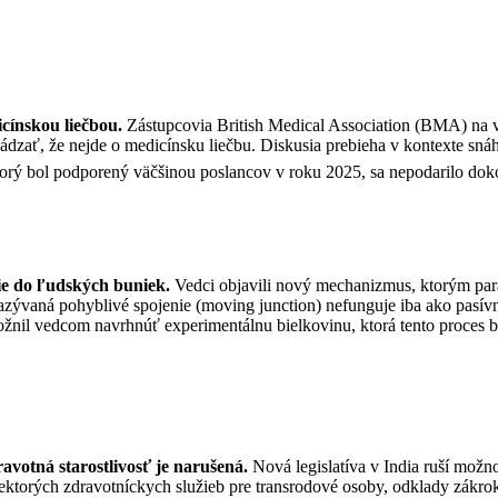
icínskou liečbou.
Zástupcovia British Medical Association (BMA) na v
vádzať, že nejde o medicínsku liečbu. Diskusia prebieha v kontexte sn
torý bol podporený väčšinou poslancov v roku 2025, sa nepodarilo do
ie do ľudských buniek.
Vedci objavili nový mechanizmus, ktorým para
azývaná pohyblivé spojenie (moving junction) nefunguje iba ako pasív
žnil vedcom navrhnúť experimentálnu bielkovinu, ktorá tento proces b
ravotná starostlivosť je narušená.
N
ová legislatíva v India ruší mož
ektorých zdravotníckych služieb pre transrodové osoby, odklady zákr