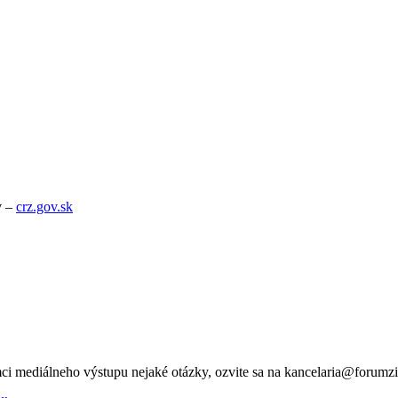
v –
crz.gov.sk
ci mediálneho výstupu nejaké otázky, ozvite sa na kancelaria@forumzi