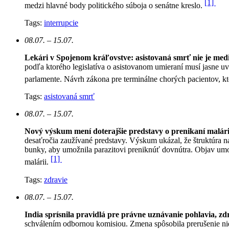
[1]
medzi hlavné body politického súboja o senátne kreslo.
Tags:
interrupcie
08.07. – 15.07.
Lekári v Spojenom kráľovstve: asistovaná smrť nie je med
podľa ktorého legislatíva o asistovanom umieraní musí jasne u
parlamente. Návrh zákona pre terminálne chorých pacientov, k
Tags:
asistovaná smrť
08.07. – 15.07.
Nový výskum mení doterajšie predstavy o prenikaní malár
desaťročia zaužívané predstavy. Výskum ukázal, že štruktúra n
bunky, aby umožnila parazitovi preniknúť dovnútra. Objav umo
[1]
malárii.
Tags:
zdravie
08.07. – 15.07.
India sprísnila pravidlá pre právne uznávanie pohlavia, zd
schválením odbornou komisiou. Zmena spôsobila prerušenie ni