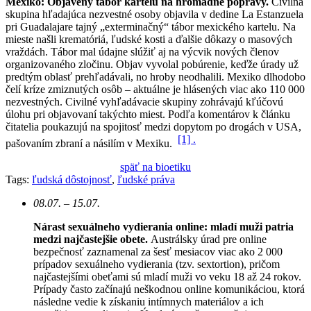
Mexiko: Objavený tábor kartelu na hromadné popravy.
Civilná
skupina hľadajúca nezvestné osoby objavila v dedine La Estanzuela
pri Guadalajare tajný „exterminačný“ tábor mexického kartelu. Na
mieste našli krematóriá, ľudské kosti a ďalšie dôkazy o masových
vraždách. Tábor mal údajne slúžiť aj na výcvik nových členov
organizovaného zločinu.
Objav vyvolal pobúrenie, keďže úrady už
predtým oblasť prehľadávali, no hroby neodhalili. Mexiko dlhodobo
čelí kríze zmiznutých osôb – aktuálne je hlásených viac ako 110 000
nezvestných. Civilné vyhľadávacie skupiny zohrávajú kľúčovú
úlohu pri objavovaní takýchto miest.
Podľa komentárov k článku
čitatelia poukazujú na spojitosť medzi dopytom po drogách v USA,
[1] .
pašovaním zbraní a násilím v Mexiku.
späť na bioetiku
Tags:
ľudská dôstojnosť
,
ľudské práva
08.07. – 15.07.
Nárast sexuálneho vydierania online: mladí muži patria
medzi najčastejšie obete.
Austrálsky úrad pre online
bezpečnosť zaznamenal za šesť mesiacov viac ako 2 000
prípadov sexuálneho vydierania (tzv. sextortion), pričom
najčastejšími obeťami sú mladí muži vo veku 18 až 24 rokov.
Prípady často začínajú neškodnou online komunikáciou, ktorá
následne vedie k získaniu intímnych materiálov a ich