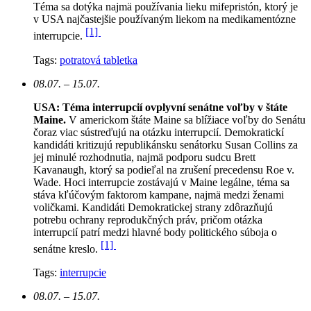
Téma sa dotýka najmä používania lieku mifepristón, ktorý je
v USA najčastejšie používaným liekom na medikamentózne
[1]
interrupcie.
Tags:
potratová tabletka
08.07. – 15.07.
USA: Téma interrupcií ovplyvní senátne voľby v štáte
Maine.
V americkom štáte Maine sa blížiace voľby do Senátu
čoraz viac sústreďujú na otázku interrupcií. Demokratickí
kandidáti kritizujú republikánsku senátorku Susan Collins za
jej minulé rozhodnutia, najmä podporu sudcu Brett
Kavanaugh, ktorý sa podieľal na zrušení precedensu Roe v.
Wade. Hoci interrupcie zostávajú v Maine legálne, téma sa
stáva kľúčovým faktorom kampane, najmä medzi ženami
voličkami. Kandidáti Demokratickej strany zdôrazňujú
potrebu ochrany reprodukčných práv, pričom otázka
interrupcií patrí medzi hlavné body politického súboja o
[1]
senátne kreslo.
Tags:
interrupcie
08.07. – 15.07.