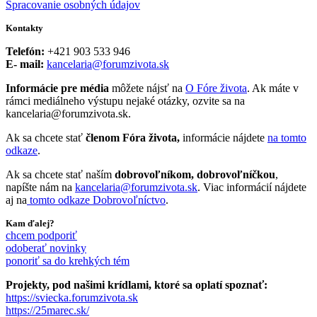
Spracovanie osobných údajov
Kontakty
Telefón:
+421 903 533 946
E- mail:
kancelaria@forumzivota.sk
Informácie pre média
môžete nájsť na
O Fóre života
. Ak máte v
rámci mediálneho výstupu nejaké otázky, ozvite sa na
kancelaria@forumzivota.sk.
Ak sa chcete stať
členom Fóra života,
informácie nájdete
na tomto
odkaze
.
Ak sa chcete stať naším
dobrovoľníkom, dobrovoľníčkou
,
napíšte nám na
kancelaria@forumzivota.sk
. Viac informácií nájdete
aj na
tomto odkaze Dobrovoľníctvo
.
Kam ďalej?
chcem podporiť
odoberať novinky
ponoriť sa do krehkých tém
Projekty, pod našimi krídlami, ktoré sa oplatí spoznať:
https://sviecka.forumzivota.sk
https://25marec.sk/