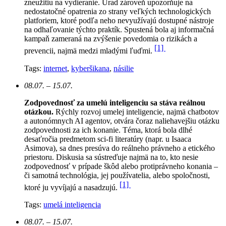
zneužitiu na vydieranie. Úrad zároveň upozorňuje na
nedostatočné opatrenia zo strany veľkých technologických
platforiem, ktoré podľa neho nevyužívajú dostupné nástroje
na odhaľovanie týchto praktík. Spustená bola aj informačná
kampaň zameraná na zvýšenie povedomia o rizikách a
[1]
prevencii, najmä medzi mladými ľuďmi.
Tags:
internet
,
kyberšikana
,
násilie
08.07. – 15.07.
Zodpovednosť za umelú inteligenciu sa stáva reálnou
otázkou.
Rýchly rozvoj umelej inteligencie, najmä chatbotov
a autonómnych AI agentov, otvára čoraz naliehavejšiu otázku
zodpovednosti za ich konanie. Téma, ktorá bola dlhé
desaťročia predmetom sci-fi literatúry (napr. u Isaaca
Asimova), sa dnes presúva do reálneho právneho a etického
priestoru. Diskusia sa sústreďuje najmä na to, kto nesie
zodpovednosť v prípade škôd alebo protiprávneho konania –
či samotná technológia, jej používatelia, alebo spoločnosti,
[1]
ktoré ju vyvíjajú a nasadzujú.
Tags:
umelá inteligencia
08.07. – 15.07.