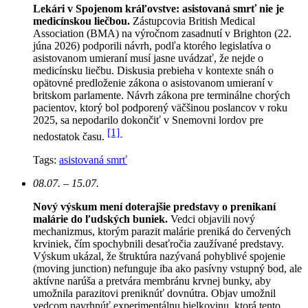
Lekári v Spojenom kráľovstve: asistovaná smrť nie je
medicínskou liečbou.
Zástupcovia British Medical
Association (BMA) na výročnom zasadnutí v Brighton (22.
júna 2026) podporili návrh, podľa ktorého legislatíva o
asistovanom umieraní musí jasne uvádzať, že nejde o
medicínsku liečbu. Diskusia prebieha v kontexte snáh o
opätovné predloženie zákona o asistovanom umieraní v
britskom parlamente. Návrh zákona pre terminálne chorých
pacientov, ktorý bol podporený väčšinou poslancov v roku
2025, sa nepodarilo dokončiť v Snemovni lordov pre
[1]
nedostatok času.
Tags:
asistovaná smrť
08.07. – 15.07.
Nový výskum mení doterajšie predstavy o prenikaní
malárie do ľudských buniek.
Vedci objavili nový
mechanizmus, ktorým parazit malárie preniká do červených
krviniek, čím spochybnili desaťročia zaužívané predstavy.
Výskum ukázal, že štruktúra nazývaná pohyblivé spojenie
(moving junction) nefunguje iba ako pasívny vstupný bod, ale
aktívne narúša a pretvára membránu krvnej bunky, aby
umožnila parazitovi preniknúť dovnútra. Objav umožnil
vedcom navrhnúť experimentálnu bielkovinu, ktorá tento