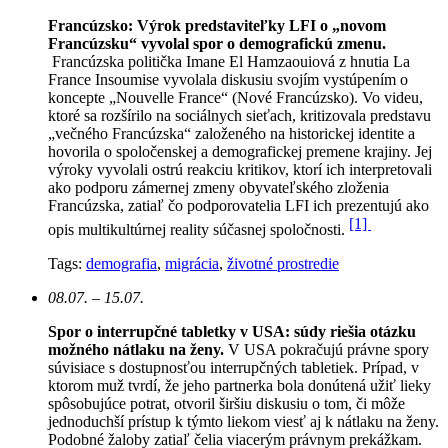
Francúzsko: Výrok predstaviteľky LFI o „novom
Francúzsku“ vyvolal spor o demografickú zmenu.
Francúzska politička Imane El Hamzaouiová z hnutia La
France Insoumise vyvolala diskusiu svojím vystúpením o
koncepte „Nouvelle France“ (Nové Francúzsko). Vo videu,
ktoré sa rozšírilo na sociálnych sieťach, kritizovala predstavu
„večného Francúzska“ založeného na historickej identite a
hovorila o spoločenskej a demografickej premene krajiny. Jej
výroky vyvolali ostrú reakciu kritikov, ktorí ich interpretovali
ako podporu zámernej zmeny obyvateľského zloženia
Francúzska, zatiaľ čo podporovatelia LFI ich prezentujú ako
[1]
opis multikultúrnej reality súčasnej spoločnosti.
Tags:
demografia
,
migrácia
,
životné prostredie
08.07. – 15.07.
Spor o interrupčné tabletky v USA: súdy riešia otázku
možného nátlaku na ženy.
V USA pokračujú právne spory
súvisiace s dostupnosťou interrupčných tabletiek. Prípad, v
ktorom muž tvrdí, že jeho partnerka bola donútená užiť lieky
spôsobujúce potrat, otvoril širšiu diskusiu o tom, či môže
jednoduchší prístup k týmto liekom viesť aj k nátlaku na ženy.
Podobné žaloby zatiaľ čelia viacerým právnym prekážkam.