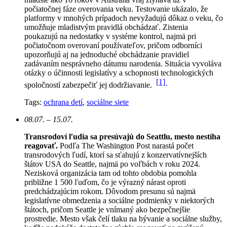
počiatočnej fáze overovania veku. Testovanie ukázalo, že
platformy v mnohých prípadoch nevyžadujú dôkaz o veku, čo
umožňuje mladistvým pravidlá obchádzať. Zistenia
poukazujú na nedostatky v systéme kontrol, najmä pri
počiatočnom overovaní používateľov, pričom odborníci
upozorňujú aj na jednoduché obchádzanie pravidiel
zadávaním nesprávneho dátumu narodenia. Situácia vyvoláva
otázky o účinnosti legislatívy a schopnosti technologických
[1]
spoločností zabezpečiť jej dodržiavanie.
Tags:
ochrana detí
,
sociálne siete
08.07. – 15.07.
Transrodoví ľudia sa presúvajú do Seattlu, mesto nestíha
reagovať.
Podľa The Washington Post narastá počet
transrodových ľudí, ktorí sa sťahujú z konzervatívnejších
štátov USA do Seattle, najmä po voľbách v roku 2024.
Nezisková organizácia tam od tohto obdobia pomohla
približne 1 500 ľuďom, čo je výrazný nárast oproti
predchádzajúcim rokom.
Dôvodom presunu sú najmä
legislatívne obmedzenia a sociálne podmienky v niektorých
štátoch, pričom Seattle je vnímaný ako bezpečnejšie
prostredie. Mesto však čelí tlaku na bývanie a sociálne služby,