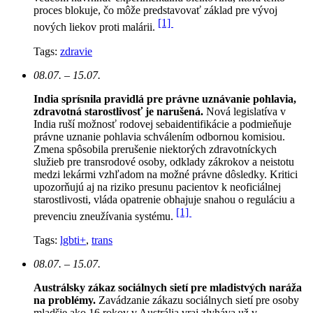
proces blokuje, čo môže predstavovať základ pre vývoj
[1]
nových liekov proti malárii.
Tags:
zdravie
08.07. – 15.07.
India sprísnila pravidlá pre právne uznávanie pohlavia,
zdravotná starostlivosť je narušená.
N
ová legislatíva v
India ruší možnosť rodovej sebaidentifikácie a podmieňuje
právne uznanie pohlavia schválením odbornou komisiou.
Zmena spôsobila prerušenie niektorých zdravotníckych
služieb pre transrodové osoby, odklady zákrokov a neistotu
medzi lekármi vzhľadom na možné právne dôsledky. Kritici
upozorňujú aj na riziko presunu pacientov k neoficiálnej
starostlivosti, vláda opatrenie obhajuje snahou o reguláciu a
[1]
prevenciu zneužívania systému.
Tags:
lgbti+
,
trans
08.07. – 15.07.
Austrálsky zákaz sociálnych sietí pre mladistvých naráža
na problémy.
Zavádzanie zákazu sociálnych sietí pre osoby
mladšie ako 16 rokov v Austrália vraj zlyháva už v