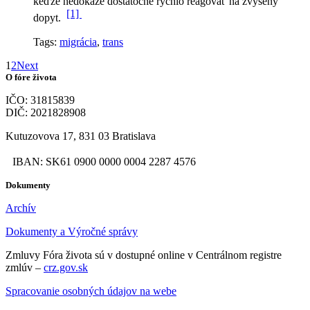
keďže nedokáže dostatočne rýchlo reagovať na zvýšený
[1]
dopyt.
Tags:
migrácia
,
trans
1
2
Next
O fóre života
IČO: 31815839
DIČ: 2021828908
Kutuzovova 17, 831 03 Bratislava
IBAN: SK61 0900 0000 0004 2287 4576
Dokumenty
Archív
Dokumenty a Výročné správy
Zmluvy Fóra života sú v dostupné online v Centrálnom registre
zmlúv –
crz.gov.sk
Spracovanie osobných údajov na webe