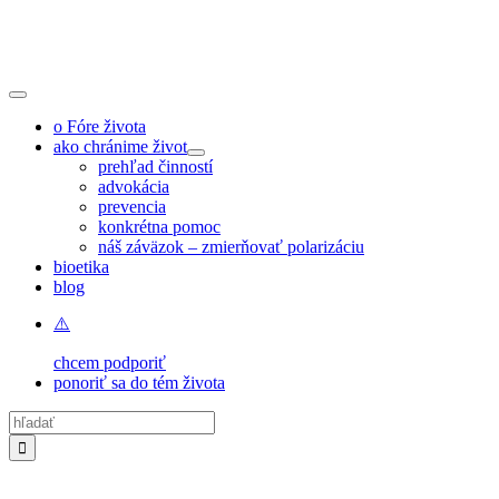
Skip
to
content
Toggle
Navigation
o Fóre života
ako chránime život
prehľad činností
advokácia
prevencia
konkrétna pomoc
náš záväzok – zmierňovať polarizáciu
bioetika
blog
chcem podporiť
ponoriť sa do tém života
Hľadať: