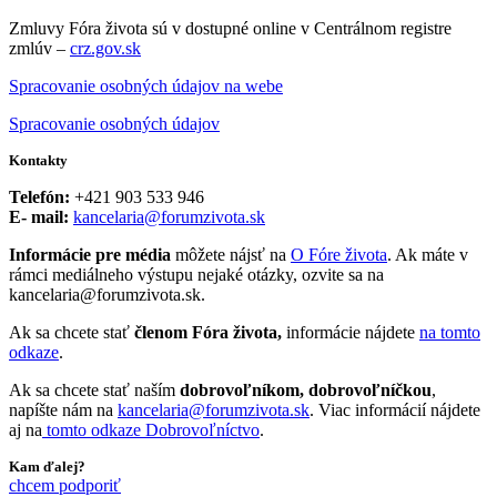
Zmluvy Fóra života sú v dostupné online v Centrálnom registre
zmlúv –
crz.gov.sk
Spracovanie osobných údajov na webe
Spracovanie osobných údajov
Kontakty
Telefón:
+421 903 533 946
E- mail:
kancelaria@forumzivota.sk
Informácie pre média
môžete nájsť na
O Fóre života
. Ak máte v
rámci mediálneho výstupu nejaké otázky, ozvite sa na
kancelaria@forumzivota.sk.
Ak sa chcete stať
členom Fóra života,
informácie nájdete
na tomto
odkaze
.
Ak sa chcete stať naším
dobrovoľníkom, dobrovoľníčkou
,
napíšte nám na
kancelaria@forumzivota.sk
. Viac informácií nájdete
aj na
tomto odkaze Dobrovoľníctvo
.
Kam ďalej?
chcem podporiť