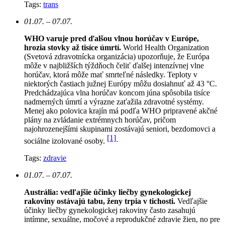
Tags:
trans
01.07. – 07.07.
WHO varuje pred ďalšou vlnou horúčav v Európe,
hrozia stovky až tisíce úmrtí.
World Health Organization
(Svetová zdravotnícka organizácia) upozorňuje, že Európa
môže v najbližších týždňoch čeliť ďalšej intenzívnej vlne
horúčav, ktorá môže mať smrteľné následky. Teploty v
niektorých častiach južnej Európy môžu dosiahnuť až 43 °C.
Predchádzajúca vlna horúčav koncom júna spôsobila tisíce
nadmerných úmrtí a výrazne zaťažila zdravotné systémy.
Menej ako polovica krajín má podľa WHO pripravené akčné
plány na zvládanie extrémnych horúčav, pričom
najohrozenejšími skupinami zostávajú seniori, bezdomovci a
[1]
sociálne izolované osoby.
Tags:
zdravie
01.07. – 07.07.
Austrália: vedľajšie účinky liečby gynekologickej
rakoviny ostávajú tabu, ženy trpia v tichosti.
Vedľajšie
účinky liečby gynekologickej rakoviny často zasahujú
intímne, sexuálne, močové a reprodukčné zdravie žien, no pre