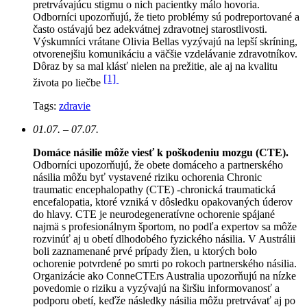
pretrvávajúcu stigmu o nich pacientky málo hovoria.
Odborníci upozorňujú, že tieto problémy sú podreportované a
často ostávajú bez adekvátnej zdravotnej starostlivosti.
Výskumníci vrátane Olivia Bellas vyzývajú na lepší skríning,
otvorenejšiu komunikáciu a väčšie vzdelávanie zdravotníkov.
Dôraz by sa mal klásť nielen na prežitie, ale aj na kvalitu
[1]
života po liečbe
Tags:
zdravie
01.07. – 07.07.
Domáce násilie môže viesť k poškodeniu mozgu (CTE).
Odborníci upozorňujú, že obete domáceho a partnerského
násilia môžu byť vystavené riziku ochorenia Chronic
traumatic encephalopathy (CTE) -chronická traumatická
encefalopatia, ktoré vzniká v dôsledku opakovaných úderov
do hlavy. CTE je neurodegeneratívne ochorenie spájané
najmä s profesionálnym športom, no podľa expertov sa môže
rozvinúť aj u obetí dlhodobého fyzického násilia. V Austrálii
boli zaznamenané prvé prípady žien, u ktorých bolo
ochorenie potvrdené po smrti po rokoch partnerského násilia.
Organizácie ako ConneCTErs Australia upozorňujú na nízke
povedomie o riziku a vyzývajú na širšiu informovanosť a
podporu obetí, keďže následky násilia môžu pretrvávať aj po