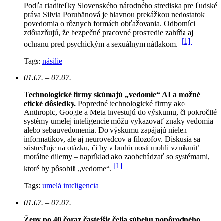
Podľa riaditeľky Slovenského národného strediska pre ľudské
práva Silvia Porubänová je hlavnou prekážkou nedostatok
povedomia o rôznych formách obťažovania. Odborníci
zdôrazňujú, že bezpečné pracovné prostredie zahŕňa aj
[1]
ochranu pred psychickým a sexuálnym nátlakom.
Tags:
násilie
01.07. – 07.07.
Technologické firmy skúmajú „vedomie“ AI a možné
etické dôsledky.
Popredné technologické firmy ako
Anthropic, Google a Meta investujú do výskumu, či pokročilé
systémy umelej inteligencie môžu vykazovať znaky vedomia
alebo sebauvedomenia. Do výskumu zapájajú nielen
informatikov, ale aj neurovedcov a filozofov. Diskusia sa
sústreďuje na otázku, či by v budúcnosti mohli vzniknúť
morálne dilemy – napríklad ako zaobchádzať so systémami,
[1]
ktoré by pôsobili „vedome“.
Tags:
umelá inteligencia
01.07. – 07.07.
Ženy po 40 čoraz častejšie čelia súbehu popôrodného