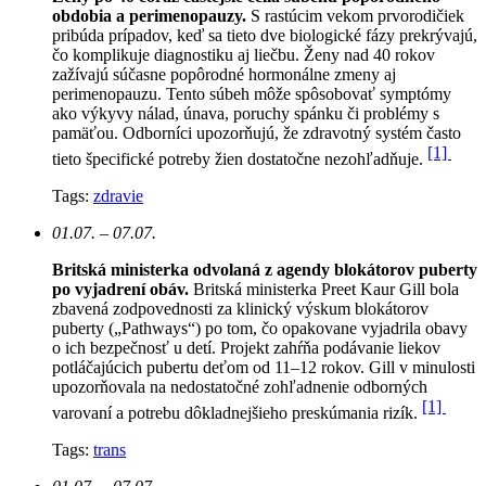
obdobia a perimenopauzy.
S rastúcim vekom prvorodičiek
pribúda prípadov, keď sa tieto dve biologické fázy prekrývajú,
čo komplikuje diagnostiku aj liečbu. Ženy nad 40 rokov
zažívajú súčasne popôrodné hormonálne zmeny aj
perimenopauzu. Tento súbeh môže spôsobovať symptómy
ako výkyvy nálad, únava, poruchy spánku či problémy s
pamäťou. Odborníci upozorňujú, že zdravotný systém často
[1]
tieto špecifické potreby žien dostatočne nezohľadňuje.
Tags:
zdravie
01.07. – 07.07.
Britská ministerka odvolaná z agendy blokátorov puberty
po vyjadrení obáv.
Britská ministerka Preet Kaur Gill bola
zbavená zodpovednosti za klinický výskum blokátorov
puberty („Pathways“) po tom, čo opakovane vyjadrila obavy
o ich bezpečnosť u detí. Projekt zahŕňa podávanie liekov
potláčajúcich pubertu deťom od 11–12 rokov. Gill v minulosti
upozorňovala na nedostatočné zohľadnenie odborných
[1]
varovaní a potrebu dôkladnejšieho preskúmania rizík.
Tags:
trans