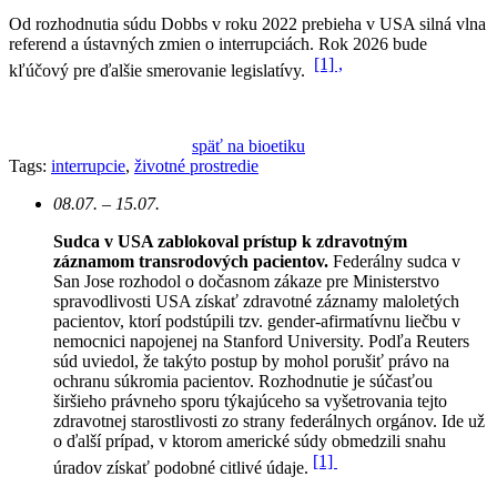
Od rozhodnutia súdu Dobbs v roku 2022 prebieha v USA silná vlna
referend a ústavných zmien o interrupciách. Rok 2026 bude
[1] ,
kľúčový pre ďalšie smerovanie legislatívy.
späť na bioetiku
Tags:
interrupcie
,
životné prostredie
08.07. – 15.07.
Sudca v USA zablokoval prístup k zdravotným
záznamom transrodových pacientov.
Federálny sudca v
San Jose rozhodol o dočasnom zákaze pre Ministerstvo
spravodlivosti USA získať zdravotné záznamy maloletých
pacientov, ktorí podstúpili tzv. gender-afirmatívnu liečbu v
nemocnici napojenej na Stanford University. Podľa Reuters
súd uviedol, že takýto postup by mohol porušiť právo na
ochranu súkromia pacientov.
Rozhodnutie je súčasťou
širšieho právneho sporu týkajúceho sa vyšetrovania tejto
zdravotnej starostlivosti zo strany federálnych orgánov. Ide už
o ďalší prípad, v ktorom americké súdy obmedzili snahu
[1]
úradov získať podobné citlivé údaje.