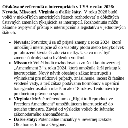
Očakávané referendá o interrupciách v USA v roku 2026:
Nevada, Missouri, Virginia a ďalšie štáty.
V roku 2026 budú
voliči v niekoľkých amerických štátoch rozhodovať o dôležitých
ústavných zmenách týkajúcich sa interrupcií. Rozhodnutia môžu
zásadne ovplyvniť prístup k interrupciám a legislatívu v jednotlivých
štátoch.
Nevada:
Potvrdzujú sa už prijaté zmeny z roku 2024, ktoré
umožňujú interrupcie až do viability plodu alebo kedykoľvek
pri ohrození života či zdravia matky. Ústava musí byť
zmenená druhýkrát schválením voličmi.
Missouri:
Voliči budú rozhodovať o zrušení kontroverznej
„Amendment 3“ z roku 2024, ktorá umožnila širší prístup k
interrupciám. Nový návrh obsahuje zákaz interrupcií s
výnimkami pre núdzové prípady, znásilnenie, incest či fatálne
vrodené vady, a tiež zákaz podávania hormónov a operácií
transgender osobám mladším ako 18 rokov. Tento návrh je
predmetom právneho sporu.
Virginia:
Možné referendum o „Right to Reproductive
Freedom Amendment“ umožňujúcom interrupcie až do
tretieho trimestra. Závisí od výsledku volieb do štátneho
zákonodarného zhromaždenia.
Ďalšie štáty:
Potenciálne iniciatívy v Severnej Dakote,
Oklahome, Idahu a Oregone.