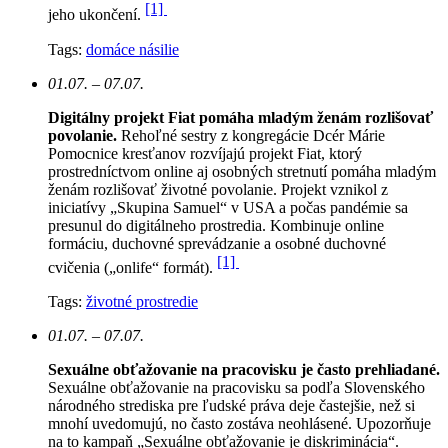
[1]
jeho ukončení.
Tags:
domáce násilie
01.07. – 07.07.
Digitálny projekt Fiat pomáha mladým ženám rozlišovať
povolanie.
Rehoľné sestry z kongregácie Dcér Márie
Pomocnice kresťanov rozvíjajú projekt Fiat, ktorý
prostredníctvom online aj osobných stretnutí pomáha mladým
ženám rozlišovať životné povolanie. Projekt vznikol z
iniciatívy „Skupina Samuel“ v USA a počas pandémie sa
presunul do digitálneho prostredia. Kombinuje online
formáciu, duchovné sprevádzanie a osobné duchovné
[1]
cvičenia („onlife“ formát).
Tags:
životné prostredie
01.07. – 07.07.
Sexuálne obťažovanie na pracovisku je často prehliadané.
Sexuálne obťažovanie na pracovisku sa podľa Slovenského
národného strediska pre ľudské práva deje častejšie, než si
mnohí uvedomujú, no často zostáva neohlásené. Upozorňuje
na to kampaň „Sexuálne obťažovanie je diskriminácia“.