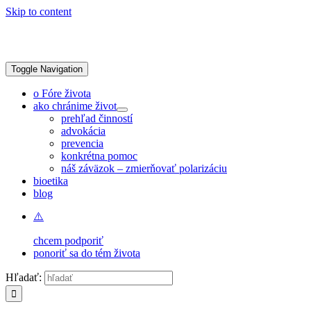
Skip to content
Toggle Navigation
o Fóre života
ako chránime život
prehľad činností
advokácia
prevencia
konkrétna pomoc
náš záväzok – zmierňovať polarizáciu
bioetika
blog
chcem podporiť
ponoriť sa do tém života
Hľadať: