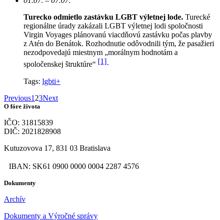
01.07. – 07.07.
Turecko odmietlo zastávku LGBT výletnej lode.
Turecké
regionálne úrady zakázali LGBT výletnej lodi spoločnosti
Virgin Voyages plánovanú viacdňovú zastávku počas plavby
z Atén do Benátok. Rozhodnutie odôvodnili tým, že pasažieri
nezodpovedajú miestnym „morálnym hodnotám a
[1]
spoločenskej štruktúre“
Tags:
lgbti+
Previous
1
2
3
Next
O fóre života
IČO: 31815839
DIČ: 2021828908
Kutuzovova 17, 831 03 Bratislava
IBAN: SK61 0900 0000 0004 2287 4576
Dokumenty
Archív
Dokumenty a Výročné správy