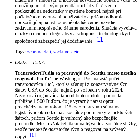
umožňuje mladistvým pravidlá obchádzať. Zistenia
poukazujú na nedostatky v systéme kontrol, najmä pri
počiatočnom overovaní používateľov, pričom odborníci
upozorňujú aj na jednoduché obchádzanie pravidiel
zadávaním nesprávneho dátumu narodenia. Situácia vyvoláva
otázky o účinnosti legislatívy a schopnosti technologických
[1]
spoločností zabezpečiť jej dodržiavanie.
Tags:
ochrana detí
,
sociálne siete
08.07. – 15.07.
Transrodoví ľudia sa presúvajú do Seattlu, mesto nestíha
reagovať.
Podľa The Washington Post narastá počet
transrodových ľudí, ktorí sa sťahujú z konzervatívnejších
štátov USA do Seattle, najmä po voľbách v roku 2024.
Nezisková organizácia tam od tohto obdobia pomohla
približne 1 500 ľuďom, čo je výrazný nárast oproti
predchádzajúcim rokom.
Dôvodom presunu sú najmä
legislatívne obmedzenia a sociálne podmienky v niektorých
štátoch, pričom Seattle je vnímaný ako bezpečnejšie
prostredie. Mesto však čelí tlaku na bývanie a sociálne služby,
keďže nedokáže dostatočne rýchlo reagovať na zvýšený
[1]
dopyt.