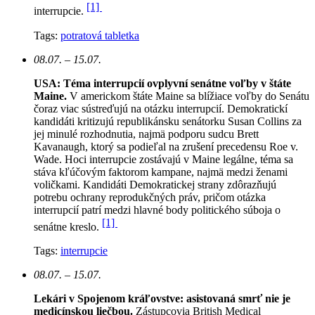
[1]
interrupcie.
Tags:
potratová tabletka
08.07. – 15.07.
USA: Téma interrupcií ovplyvní senátne voľby v štáte
Maine.
V americkom štáte Maine sa blížiace voľby do Senátu
čoraz viac sústreďujú na otázku interrupcií. Demokratickí
kandidáti kritizujú republikánsku senátorku Susan Collins za
jej minulé rozhodnutia, najmä podporu sudcu Brett
Kavanaugh, ktorý sa podieľal na zrušení precedensu Roe v.
Wade. Hoci interrupcie zostávajú v Maine legálne, téma sa
stáva kľúčovým faktorom kampane, najmä medzi ženami
voličkami. Kandidáti Demokratickej strany zdôrazňujú
potrebu ochrany reprodukčných práv, pričom otázka
interrupcií patrí medzi hlavné body politického súboja o
[1]
senátne kreslo.
Tags:
interrupcie
08.07. – 15.07.
Lekári v Spojenom kráľovstve: asistovaná smrť nie je
medicínskou liečbou.
Zástupcovia British Medical