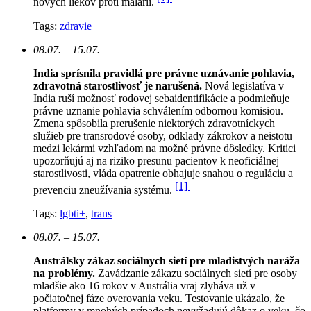
nových liekov proti malárii.
Tags:
zdravie
08.07. – 15.07.
India sprísnila pravidlá pre právne uznávanie pohlavia,
zdravotná starostlivosť je narušená.
N
ová legislatíva v
India ruší možnosť rodovej sebaidentifikácie a podmieňuje
právne uznanie pohlavia schválením odbornou komisiou.
Zmena spôsobila prerušenie niektorých zdravotníckych
služieb pre transrodové osoby, odklady zákrokov a neistotu
medzi lekármi vzhľadom na možné právne dôsledky. Kritici
upozorňujú aj na riziko presunu pacientov k neoficiálnej
starostlivosti, vláda opatrenie obhajuje snahou o reguláciu a
[1]
prevenciu zneužívania systému.
Tags:
lgbti+
,
trans
08.07. – 15.07.
Austrálsky zákaz sociálnych sietí pre mladistvých naráža
na problémy.
Zavádzanie zákazu sociálnych sietí pre osoby
mladšie ako 16 rokov v Austrália vraj zlyháva už v
počiatočnej fáze overovania veku. Testovanie ukázalo, že
platformy v mnohých prípadoch nevyžadujú dôkaz o veku, čo