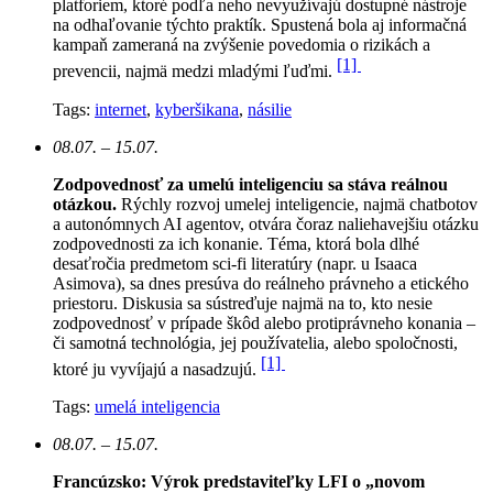
platforiem, ktoré podľa neho nevyužívajú dostupné nástroje
na odhaľovanie týchto praktík. Spustená bola aj informačná
kampaň zameraná na zvýšenie povedomia o rizikách a
[1]
prevencii, najmä medzi mladými ľuďmi.
Tags:
internet
,
kyberšikana
,
násilie
08.07. – 15.07.
Zodpovednosť za umelú inteligenciu sa stáva reálnou
otázkou.
Rýchly rozvoj umelej inteligencie, najmä chatbotov
a autonómnych AI agentov, otvára čoraz naliehavejšiu otázku
zodpovednosti za ich konanie. Téma, ktorá bola dlhé
desaťročia predmetom sci-fi literatúry (napr. u Isaaca
Asimova), sa dnes presúva do reálneho právneho a etického
priestoru. Diskusia sa sústreďuje najmä na to, kto nesie
zodpovednosť v prípade škôd alebo protiprávneho konania –
či samotná technológia, jej používatelia, alebo spoločnosti,
[1]
ktoré ju vyvíjajú a nasadzujú.
Tags:
umelá inteligencia
08.07. – 15.07.
Francúzsko: Výrok predstaviteľky LFI o „novom