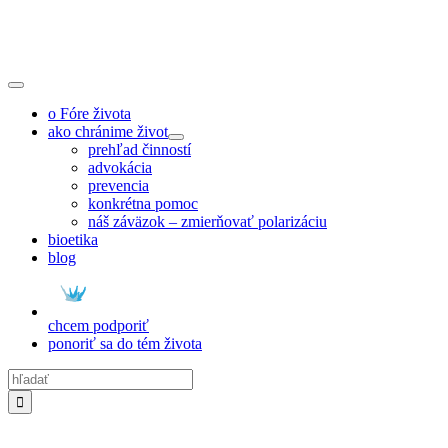
Skip
to
content
Toggle
Navigation
o Fóre života
ako chránime život
prehľad činností
advokácia
prevencia
konkrétna pomoc
náš záväzok – zmierňovať polarizáciu
bioetika
blog
chcem podporiť
ponoriť sa do tém života
Hľadať: