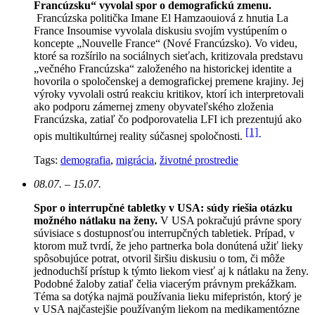
Francúzsku“ vyvolal spor o demografickú zmenu.
Francúzska politička Imane El Hamzaouiová z hnutia La
France Insoumise vyvolala diskusiu svojím vystúpením o
koncepte „Nouvelle France“ (Nové Francúzsko). Vo videu,
ktoré sa rozšírilo na sociálnych sieťach, kritizovala predstavu
„večného Francúzska“ založeného na historickej identite a
hovorila o spoločenskej a demografickej premene krajiny. Jej
výroky vyvolali ostrú reakciu kritikov, ktorí ich interpretovali
ako podporu zámernej zmeny obyvateľského zloženia
Francúzska, zatiaľ čo podporovatelia LFI ich prezentujú ako
[1]
opis multikultúrnej reality súčasnej spoločnosti.
Tags:
demografia
,
migrácia
,
životné prostredie
08.07. – 15.07.
Spor o interrupčné tabletky v USA: súdy riešia otázku
možného nátlaku na ženy.
V USA pokračujú právne spory
súvisiace s dostupnosťou interrupčných tabletiek. Prípad, v
ktorom muž tvrdí, že jeho partnerka bola donútená užiť lieky
spôsobujúce potrat, otvoril širšiu diskusiu o tom, či môže
jednoduchší prístup k týmto liekom viesť aj k nátlaku na ženy.
Podobné žaloby zatiaľ čelia viacerým právnym prekážkam.
Téma sa dotýka najmä používania lieku mifepristón, ktorý je
v USA najčastejšie používaným liekom na medikamentózne