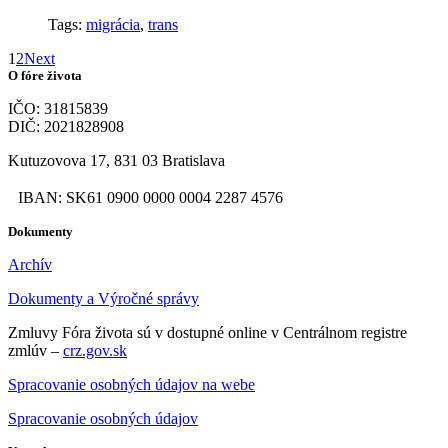
Tags:
migrácia
,
trans
1
2
Next
O fóre života
IČO: 31815839
DIČ: 2021828908
Kutuzovova 17, 831 03 Bratislava
IBAN: SK61 0900 0000 0004 2287 4576
Dokumenty
Archív
Dokumenty a Výročné správy
Zmluvy Fóra života sú v dostupné online v Centrálnom registre
zmlúv –
crz.gov.sk
Spracovanie osobných údajov na webe
Spracovanie osobných údajov