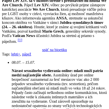
Pápež Lev XIV. sa v októbri stretne s predstaviteľmi hnutia We
Are Church.
Pápež
Lev XIV.
vôbec po prvýkrát prijme zástupcov
katolíckej asociácie
We Are Church
, ktorá presadzuje väčšie práva
pre LGBT osoby v cirkvi, vysviacku žien, aj možnosť manželstva
kňazov. Ako informovala agentúra
ANSA
, stretnutie sa uskutoční
koncom októbra vo Vatikáne v rámci
Jubilea synodálnych tímov
(24. – 26. októbra)
. Hnutie, ktoré je známe aj svojimi kritikami voči
Vatikánu, pozval kardinál
Mario Grech
, generálny sekretár synody.
Podľa
Vatican News
účastníci Jubilea sa stretnú aj priamo s
[1]
pápežom.
späť na bioetiku
Tags:
lgbti+
,
pápež
08.07. – 15.07.
Nárast sexuálneho vydierania online: mladí muži patria
medzi najčastejšie obete.
Austrálsky úrad pre online
bezpečnosť zaznamenal za šesť mesiacov viac ako 2 000
prípadov sexuálneho vydierania (tzv. sextortion), pričom
najčastejšími obeťami sú mladí muži vo veku 18 až 24 rokov.
Prípady často začínajú neškodnou online komunikáciou, ktorá
následne vedie k získaniu intímnych materiálov a ich
zneužitiu na vydieranie. Úrad zároveň upozorňuje na
nedostatočné opatrenia zo strany veľkých technologických