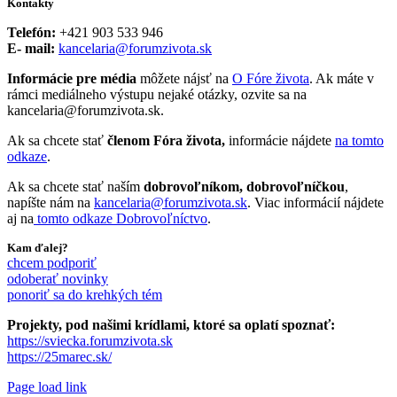
Kontakty
Telefón:
+421 903 533 946
E- mail:
kancelaria@forumzivota.sk
Informácie pre média
môžete nájsť na
O Fóre života
. Ak máte v
rámci mediálneho výstupu nejaké otázky, ozvite sa na
kancelaria@forumzivota.sk.
Ak sa chcete stať
členom Fóra života,
informácie nájdete
na tomto
odkaze
.
Ak sa chcete stať naším
dobrovoľníkom, dobrovoľníčkou
,
napíšte nám na
kancelaria@forumzivota.sk
. Viac informácií nájdete
aj na
tomto odkaze Dobrovoľníctvo
.
Kam ďalej?
chcem podporiť
odoberať novinky
ponoriť sa do krehkých tém
Projekty, pod našimi krídlami, ktoré sa oplatí spoznať:
https://sviecka.forumzivota.sk
https://25marec.sk/
Page load link