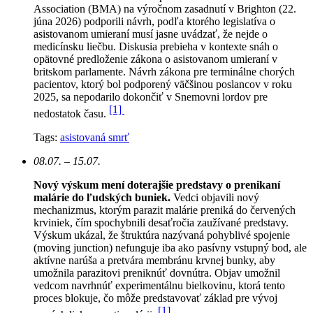
Association (BMA) na výročnom zasadnutí v Brighton (22.
júna 2026) podporili návrh, podľa ktorého legislatíva o
asistovanom umieraní musí jasne uvádzať, že nejde o
medicínsku liečbu. Diskusia prebieha v kontexte snáh o
opätovné predloženie zákona o asistovanom umieraní v
britskom parlamente. Návrh zákona pre terminálne chorých
pacientov, ktorý bol podporený väčšinou poslancov v roku
2025, sa nepodarilo dokončiť v Snemovni lordov pre
[1]
nedostatok času.
Tags:
asistovaná smrť
08.07. – 15.07.
Nový výskum mení doterajšie predstavy o prenikaní
malárie do ľudských buniek.
Vedci objavili nový
mechanizmus, ktorým parazit malárie preniká do červených
krviniek, čím spochybnili desaťročia zaužívané predstavy.
Výskum ukázal, že štruktúra nazývaná pohyblivé spojenie
(moving junction) nefunguje iba ako pasívny vstupný bod, ale
aktívne narúša a pretvára membránu krvnej bunky, aby
umožnila parazitovi preniknúť dovnútra. Objav umožnil
vedcom navrhnúť experimentálnu bielkovinu, ktorá tento
proces blokuje, čo môže predstavovať základ pre vývoj
[1]