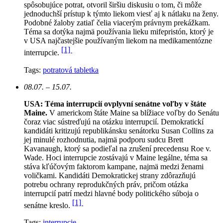
spôsobujúce potrat, otvoril širšiu diskusiu o tom, či môže
jednoduchší prístup k týmto liekom viesť aj k nátlaku na ženy.
Podobné žaloby zatiaľ čelia viacerým právnym prekážkam.
Téma sa dotýka najmä používania lieku mifepristón, ktorý je
v USA najčastejšie používaným liekom na medikamentózne
[1]
interrupcie.
Tags:
potratová tabletka
08.07. – 15.07.
USA: Téma interrupcií ovplyvní senátne voľby v štáte
Maine.
V americkom štáte Maine sa blížiace voľby do Senátu
čoraz viac sústreďujú na otázku interrupcií. Demokratickí
kandidáti kritizujú republikánsku senátorku Susan Collins za
jej minulé rozhodnutia, najmä podporu sudcu Brett
Kavanaugh, ktorý sa podieľal na zrušení precedensu Roe v.
Wade. Hoci interrupcie zostávajú v Maine legálne, téma sa
stáva kľúčovým faktorom kampane, najmä medzi ženami
voličkami. Kandidáti Demokratickej strany zdôrazňujú
potrebu ochrany reprodukčných práv, pričom otázka
interrupcií patrí medzi hlavné body politického súboja o
[1]
senátne kreslo.
Tags:
interrupcie