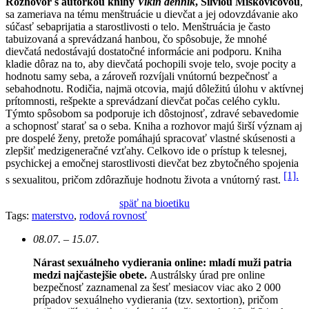
Rozhovor s autorkou knihy
Vikin denník
, Silviou Miškovičovou
,
sa zameriava na tému menštruácie u dievčat a jej odovzdávanie ako
súčasť sebaprijatia a starostlivosti o telo. Menštruácia je často
tabuizovaná a sprevádzaná hanbou, čo spôsobuje, že mnohé
dievčatá nedostávajú dostatočné informácie ani podporu. Kniha
kladie dôraz na to, aby dievčatá pochopili svoje telo, svoje pocity a
hodnotu samy seba, a zároveň rozvíjali vnútornú bezpečnosť a
sebahodnotu. Rodičia, najmä otcovia, majú dôležitú úlohu v aktívnej
prítomnosti, rešpekte a sprevádzaní dievčat počas celého cyklu.
Týmto spôsobom sa podporuje ich dôstojnosť, zdravé sebavedomie
a schopnosť starať sa o seba. Kniha a rozhovor majú širší význam aj
pre dospelé ženy, pretože pomáhajú spracovať vlastné skúsenosti a
zlepšiť medzigeneračné vzťahy. Celkovo ide o prístup k telesnej,
psychickej a emočnej starostlivosti dievčat bez zbytočného spojenia
[1].
s sexualitou, pričom zdôrazňuje hodnotu života a vnútorný rast.
späť na bioetiku
Tags:
materstvo
,
rodová rovnosť
08.07. – 15.07.
Nárast sexuálneho vydierania online: mladí muži patria
medzi najčastejšie obete.
Austrálsky úrad pre online
bezpečnosť zaznamenal za šesť mesiacov viac ako 2 000
prípadov sexuálneho vydierania (tzv. sextortion), pričom