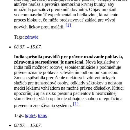
aktívne narúša a pretvára membránu krvnej bunky, aby
umožnila parazitovi preniknúť dovnútra. Objav umožnil
vedcom navrhnúť experimentálnu bielkovinu, ktorá tento
proces blokuje, čo môže predstavovať základ pre vývoj
[1]
nových liekov proti malárii.
Tags:
zdravie
08.07. – 15.07.
India sprísnila pravidlá pre právne uznávanie pohlavia,
zdravotná starostlivosť je narušená.
N
ová legislatíva v
India ruší možnosť rodovej sebaidentifikácie a podmieňuje
právne uznanie pohlavia schválením odbornou komisiou.
Zmena spôsobila prerušenie niektorých zdravotníckych
služieb pre transrodové osoby, odklady zákrokov a neistotu
medzi lekármi vzhľadom na možné právne dôsledky. Kritici
upozorňujú aj na riziko presunu pacientov k neoficiálnej
starostlivosti, vláda opatrenie obhajuje snahou o reguláciu a
[1]
prevenciu zneužívania systému.
Tags:
lgbti+
,
trans
08.07. – 15.07.