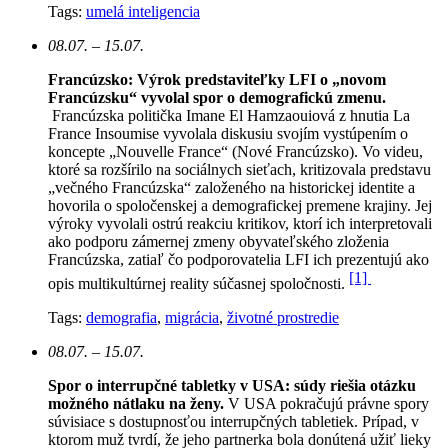
Tags:
umelá inteligencia
08.07. – 15.07.
Francúzsko: Výrok predstaviteľky LFI o „novom
Francúzsku“ vyvolal spor o demografickú zmenu.
Francúzska politička Imane El Hamzaouiová z hnutia La
France Insoumise vyvolala diskusiu svojím vystúpením o
koncepte „Nouvelle France“ (Nové Francúzsko). Vo videu,
ktoré sa rozšírilo na sociálnych sieťach, kritizovala predstavu
„večného Francúzska“ založeného na historickej identite a
hovorila o spoločenskej a demografickej premene krajiny. Jej
výroky vyvolali ostrú reakciu kritikov, ktorí ich interpretovali
ako podporu zámernej zmeny obyvateľského zloženia
Francúzska, zatiaľ čo podporovatelia LFI ich prezentujú ako
[1]
opis multikultúrnej reality súčasnej spoločnosti.
Tags:
demografia
,
migrácia
,
životné prostredie
08.07. – 15.07.
Spor o interrupčné tabletky v USA: súdy riešia otázku
možného nátlaku na ženy.
V USA pokračujú právne spory
súvisiace s dostupnosťou interrupčných tabletiek. Prípad, v
ktorom muž tvrdí, že jeho partnerka bola donútená užiť lieky