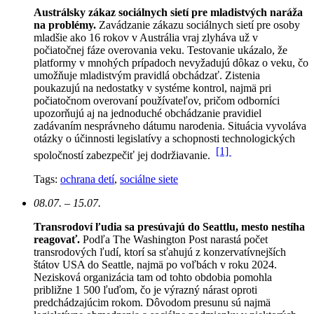
Austrálsky zákaz sociálnych sietí pre mladistvých naráža
na problémy.
Zavádzanie zákazu sociálnych sietí pre osoby
mladšie ako 16 rokov v Austrália vraj zlyháva už v
počiatočnej fáze overovania veku. Testovanie ukázalo, že
platformy v mnohých prípadoch nevyžadujú dôkaz o veku, čo
umožňuje mladistvým pravidlá obchádzať. Zistenia
poukazujú na nedostatky v systéme kontrol, najmä pri
počiatočnom overovaní používateľov, pričom odborníci
upozorňujú aj na jednoduché obchádzanie pravidiel
zadávaním nesprávneho dátumu narodenia. Situácia vyvoláva
otázky o účinnosti legislatívy a schopnosti technologických
[1]
spoločností zabezpečiť jej dodržiavanie.
Tags:
ochrana detí
,
sociálne siete
08.07. – 15.07.
Transrodoví ľudia sa presúvajú do Seattlu, mesto nestíha
reagovať.
Podľa The Washington Post narastá počet
transrodových ľudí, ktorí sa sťahujú z konzervatívnejších
štátov USA do Seattle, najmä po voľbách v roku 2024.
Nezisková organizácia tam od tohto obdobia pomohla
približne 1 500 ľuďom, čo je výrazný nárast oproti
predchádzajúcim rokom.
Dôvodom presunu sú najmä