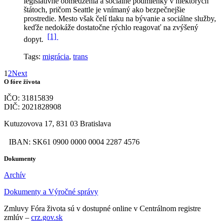
legislatívne obmedzenia a sociálne podmienky v niektorých
štátoch, pričom Seattle je vnímaný ako bezpečnejšie
prostredie. Mesto však čelí tlaku na bývanie a sociálne služby,
keďže nedokáže dostatočne rýchlo reagovať na zvýšený
[1]
dopyt.
Tags:
migrácia
,
trans
1
2
Next
O fóre života
IČO: 31815839
DIČ: 2021828908
Kutuzovova 17, 831 03 Bratislava
IBAN: SK61 0900 0000 0004 2287 4576
Dokumenty
Archív
Dokumenty a Výročné správy
Zmluvy Fóra života sú v dostupné online v Centrálnom registre
zmlúv –
crz.gov.sk