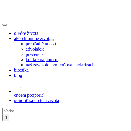
Skip
to
content
Toggle
Navigation
o Fóre života
ako chránime život
prehľad činností
advokácia
prevencia
konkrétna pomoc
náš záväzok – zmierňovať polarizáciu
bioetika
blog
chcem podporiť
ponoriť sa do tém života
Hľadať: