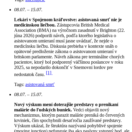
08.07. – 15.07.
Lekári v Spojenom kráľovstve: asistovaná smrť nie je
medicínskou liečbou.
Zástupcovia British Medical
Association (BMA) na výročnom zasadnutí v Brighton (22.
júna 2026) podporili návrh, podľa ktorého legislatíva o
asistovanom umieraní musí jasne uvádzať, že nejde o
medicínsku liečbu. Diskusia prebieha v kontexte snáh o
opätovné predloženie zákona o asistovanom umieraní v
britskom parlamente. Návrh zákona pre terminálne chorých
pacientov, ktorý bol podporený väčšinou poslancov v roku
2025, sa nepodarilo dokončiť v Snemovni lordov pre
[1]
nedostatok času.
Tags:
asistovaná smrť
08.07. – 15.07.
Nový výskum mení doterajšie predstavy o prenikaní
malárie do ľudských buniek.
Vedci objavili nový
mechanizmus, ktorým parazit malárie preniká do červených
krviniek, čím spochybnili desaťročia zaužívané predstavy.
Výskum ukázal, že štruktúra nazývaná pohyblivé spojenie
(moving junction) nefunguje iba ako pasívny vstupný bod, ale