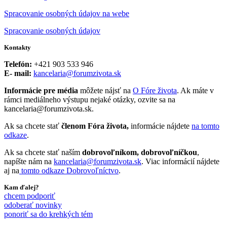
Spracovanie osobných údajov na webe
Spracovanie osobných údajov
Kontakty
Telefón:
+421 903 533 946
E- mail:
kancelaria@forumzivota.sk
Informácie pre média
môžete nájsť na
O Fóre života
. Ak máte v
rámci mediálneho výstupu nejaké otázky, ozvite sa na
kancelaria@forumzivota.sk.
Ak sa chcete stať
členom Fóra života,
informácie nájdete
na tomto
odkaze
.
Ak sa chcete stať naším
dobrovoľníkom, dobrovoľníčkou
,
napíšte nám na
kancelaria@forumzivota.sk
. Viac informácií nájdete
aj na
tomto odkaze Dobrovoľníctvo
.
Kam ďalej?
chcem podporiť
odoberať novinky
ponoriť sa do krehkých tém