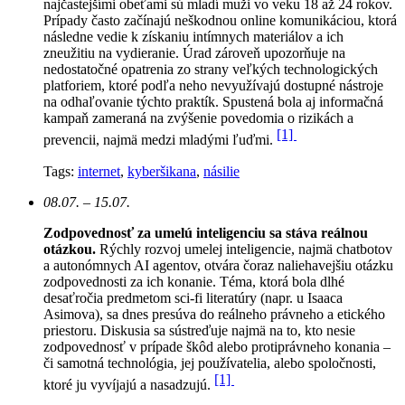
najčastejšími obeťami sú mladí muži vo veku 18 až 24 rokov.
Prípady často začínajú neškodnou online komunikáciou, ktorá
následne vedie k získaniu intímnych materiálov a ich
zneužitiu na vydieranie. Úrad zároveň upozorňuje na
nedostatočné opatrenia zo strany veľkých technologických
platforiem, ktoré podľa neho nevyužívajú dostupné nástroje
na odhaľovanie týchto praktík. Spustená bola aj informačná
kampaň zameraná na zvýšenie povedomia o rizikách a
[1]
prevencii, najmä medzi mladými ľuďmi.
Tags:
internet
,
kyberšikana
,
násilie
08.07. – 15.07.
Zodpovednosť za umelú inteligenciu sa stáva reálnou
otázkou.
Rýchly rozvoj umelej inteligencie, najmä chatbotov
a autonómnych AI agentov, otvára čoraz naliehavejšiu otázku
zodpovednosti za ich konanie. Téma, ktorá bola dlhé
desaťročia predmetom sci-fi literatúry (napr. u Isaaca
Asimova), sa dnes presúva do reálneho právneho a etického
priestoru. Diskusia sa sústreďuje najmä na to, kto nesie
zodpovednosť v prípade škôd alebo protiprávneho konania –
či samotná technológia, jej používatelia, alebo spoločnosti,
[1]
ktoré ju vyvíjajú a nasadzujú.