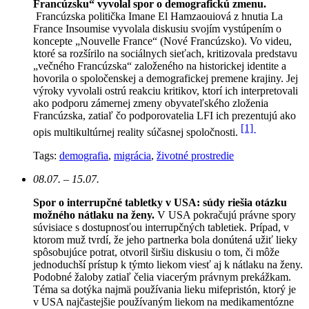
Francúzsku“ vyvolal spor o demografickú zmenu.
Francúzska politička Imane El Hamzaouiová z hnutia La
France Insoumise vyvolala diskusiu svojím vystúpením o
koncepte „Nouvelle France“ (Nové Francúzsko). Vo videu,
ktoré sa rozšírilo na sociálnych sieťach, kritizovala predstavu
„večného Francúzska“ založeného na historickej identite a
hovorila o spoločenskej a demografickej premene krajiny. Jej
výroky vyvolali ostrú reakciu kritikov, ktorí ich interpretovali
ako podporu zámernej zmeny obyvateľského zloženia
Francúzska, zatiaľ čo podporovatelia LFI ich prezentujú ako
[1]
opis multikultúrnej reality súčasnej spoločnosti.
Tags:
demografia
,
migrácia
,
životné prostredie
08.07. – 15.07.
Spor o interrupčné tabletky v USA: súdy riešia otázku
možného nátlaku na ženy.
V USA pokračujú právne spory
súvisiace s dostupnosťou interrupčných tabletiek. Prípad, v
ktorom muž tvrdí, že jeho partnerka bola donútená užiť lieky
spôsobujúce potrat, otvoril širšiu diskusiu o tom, či môže
jednoduchší prístup k týmto liekom viesť aj k nátlaku na ženy.
Podobné žaloby zatiaľ čelia viacerým právnym prekážkam.
Téma sa dotýka najmä používania lieku mifepristón, ktorý je
v USA najčastejšie používaným liekom na medikamentózne