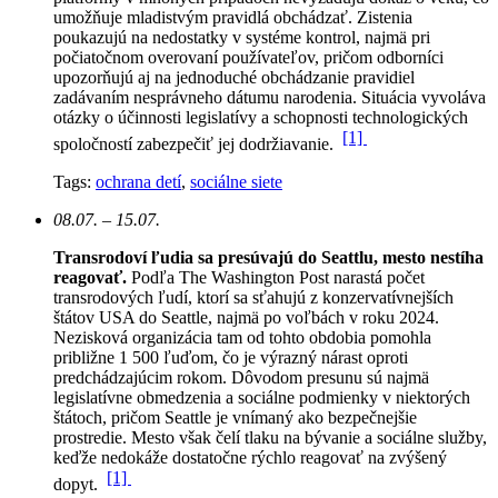
umožňuje mladistvým pravidlá obchádzať. Zistenia
poukazujú na nedostatky v systéme kontrol, najmä pri
počiatočnom overovaní používateľov, pričom odborníci
upozorňujú aj na jednoduché obchádzanie pravidiel
zadávaním nesprávneho dátumu narodenia. Situácia vyvoláva
otázky o účinnosti legislatívy a schopnosti technologických
[1]
spoločností zabezpečiť jej dodržiavanie.
Tags:
ochrana detí
,
sociálne siete
08.07. – 15.07.
Transrodoví ľudia sa presúvajú do Seattlu, mesto nestíha
reagovať.
Podľa The Washington Post narastá počet
transrodových ľudí, ktorí sa sťahujú z konzervatívnejších
štátov USA do Seattle, najmä po voľbách v roku 2024.
Nezisková organizácia tam od tohto obdobia pomohla
približne 1 500 ľuďom, čo je výrazný nárast oproti
predchádzajúcim rokom.
Dôvodom presunu sú najmä
legislatívne obmedzenia a sociálne podmienky v niektorých
štátoch, pričom Seattle je vnímaný ako bezpečnejšie
prostredie. Mesto však čelí tlaku na bývanie a sociálne služby,
keďže nedokáže dostatočne rýchlo reagovať na zvýšený
[1]
dopyt.