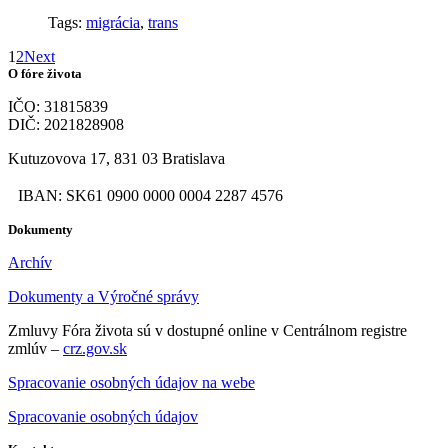
Tags:
migrácia
,
trans
1
2
Next
O fóre života
IČO: 31815839
DIČ: 2021828908
Kutuzovova 17, 831 03 Bratislava
IBAN: SK61 0900 0000 0004 2287 4576
Dokumenty
Archív
Dokumenty a Výročné správy
Zmluvy Fóra života sú v dostupné online v Centrálnom registre
zmlúv –
crz.gov.sk
Spracovanie osobných údajov na webe
Spracovanie osobných údajov