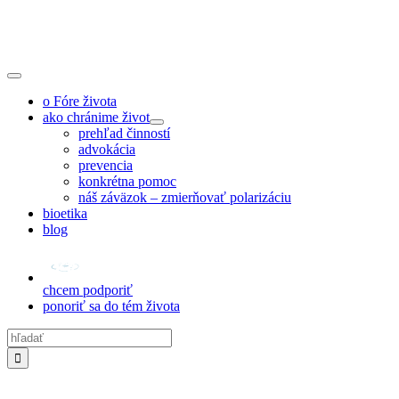
Skip
to
content
Toggle
Navigation
o Fóre života
ako chránime život
prehľad činností
advokácia
prevencia
konkrétna pomoc
náš záväzok – zmierňovať polarizáciu
bioetika
blog
chcem podporiť
ponoriť sa do tém života
Hľadať: