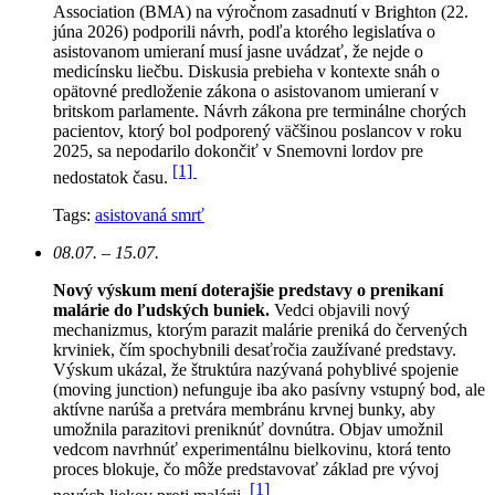
Association (BMA) na výročnom zasadnutí v Brighton (22.
júna 2026) podporili návrh, podľa ktorého legislatíva o
asistovanom umieraní musí jasne uvádzať, že nejde o
medicínsku liečbu. Diskusia prebieha v kontexte snáh o
opätovné predloženie zákona o asistovanom umieraní v
britskom parlamente. Návrh zákona pre terminálne chorých
pacientov, ktorý bol podporený väčšinou poslancov v roku
2025, sa nepodarilo dokončiť v Snemovni lordov pre
[1]
nedostatok času.
Tags:
asistovaná smrť
08.07. – 15.07.
Nový výskum mení doterajšie predstavy o prenikaní
malárie do ľudských buniek.
Vedci objavili nový
mechanizmus, ktorým parazit malárie preniká do červených
krviniek, čím spochybnili desaťročia zaužívané predstavy.
Výskum ukázal, že štruktúra nazývaná pohyblivé spojenie
(moving junction) nefunguje iba ako pasívny vstupný bod, ale
aktívne narúša a pretvára membránu krvnej bunky, aby
umožnila parazitovi preniknúť dovnútra. Objav umožnil
vedcom navrhnúť experimentálnu bielkovinu, ktorá tento
proces blokuje, čo môže predstavovať základ pre vývoj
[1]