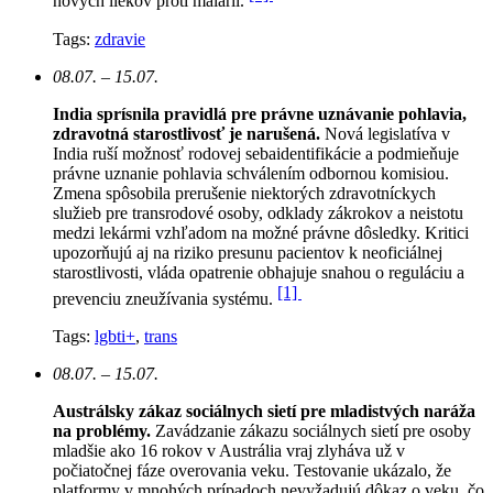
nových liekov proti malárii.
Tags:
zdravie
08.07. – 15.07.
India sprísnila pravidlá pre právne uznávanie pohlavia,
zdravotná starostlivosť je narušená.
N
ová legislatíva v
India ruší možnosť rodovej sebaidentifikácie a podmieňuje
právne uznanie pohlavia schválením odbornou komisiou.
Zmena spôsobila prerušenie niektorých zdravotníckych
služieb pre transrodové osoby, odklady zákrokov a neistotu
medzi lekármi vzhľadom na možné právne dôsledky. Kritici
upozorňujú aj na riziko presunu pacientov k neoficiálnej
starostlivosti, vláda opatrenie obhajuje snahou o reguláciu a
[1]
prevenciu zneužívania systému.
Tags:
lgbti+
,
trans
08.07. – 15.07.
Austrálsky zákaz sociálnych sietí pre mladistvých naráža
na problémy.
Zavádzanie zákazu sociálnych sietí pre osoby
mladšie ako 16 rokov v Austrália vraj zlyháva už v
počiatočnej fáze overovania veku. Testovanie ukázalo, že
platformy v mnohých prípadoch nevyžadujú dôkaz o veku, čo