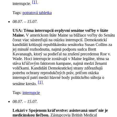
[1]
interrupcie.
Tags:
potratová tabletka
08.07. – 15.07.
USA: Téma interrupcií ovplyvní senátne voľby v štáte
Maine.
V americkom štáte Maine sa blížiace voľby do Senátu
čoraz viac sústreďujú na otázku interrupcií. Demokratickí
kandidáti kritizujú republikánsku senátorku Susan Collins za
jej minulé rozhodnutia, najmä podporu sudcu Brett
Kavanaugh, ktorý sa podieľal na zrušení precedensu Roe v.
Wade. Hoci interrupcie zostávajú v Maine legálne, téma sa
stáva kľúčovým faktorom kampane, najmä medzi ženami
voličkami. Kandidáti Demokratickej strany zdôrazňujú
potrebu ochrany reprodukčných práv, pričom otázka
interrupcií patrí medzi hlavné body politického súboja o
[1]
senátne kreslo.
Tags:
interrupcie
08.07. – 15.07.
Lekári v Spojenom kráľovstve: asistovaná smrť nie je
medicínskou liečbou.
Zástupcovia British Medical