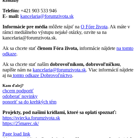
Kontakty
Telefón:
+421 903 533 946
E- mail:
kancelaria@forumzivota.sk
Informácie pre média
môžete nájsť na
O Fóre života
. Ak máte v
rámci mediálneho výstupu nejaké otázky, ozvite sa na
kancelaria@forumzivota.sk.
Ak sa chcete stať
členom Fóra života,
informácie nájdete
na tomto
odkaze
.
Ak sa chcete stať naším
dobrovoľníkom, dobrovoľníčkou
,
napíšte nám na
kancelaria@forumzivota.sk
. Viac informácií nájdete
aj na
tomto odkaze Dobrovoľníctvo
.
Kam ďalej?
chcem podporiť
odoberať novinky
ponoriť sa do krehkých tém
Projekty, pod našimi krídlami, ktoré sa oplatí spoznať:
https://sviecka.forumzivota.sk
https://25marec.sk/
Page load link