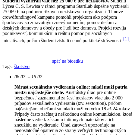
Študenti vyzbierali viac než 25 000 € pre neziskovky.
Študenti
Lýcea C. S. Lewisa v rámci programu StartLab úspešne vyzbierali
25 969 € na podporu rôznych neziskových organizácií. Tímové
crowdfundingové kampane pomohli projektom ako podpora
športovcov so zdravotným znevýhodnením, pomoc deťom z
detských domovov a obedy pre ľudí bez domova. Projekt rozvíja
podnikavosť, komunikáciu a reálnu pomoc pri sociálnych
[1]
iniciatívach, pričom študenti získali cenné praktické skúsenosti
.
späť na bioetiku
Tags:
školstvo
08.07. – 15.07.
Nárast sexuálneho vydierania online: mladí muži patria
medzi najčastejšie obete.
Austrálsky úrad pre online
bezpečnosť zaznamenal za šesť mesiacov viac ako 2 000
prípadov sexuálneho vydierania (tzv. sextortion), pričom
najčastejšími obeťami sú mladí muži vo veku 18 až 24 rokov.
Prípady často začínajú neškodnou online komunikáciou, ktorá
následne vedie k získaniu intímnych materiálov a ich
zneužitiu na vydieranie. Úrad zároveň upozorňuje na
nedostatočné opatrenia zo strany veľkých technologických