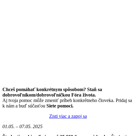
Chceš pomáhať konkrétnym spôsobom? Staň sa
dobrovoľníkom/dobrovoľníčkou Fóra života.
Aj tvoja pomoc môže zmeniť príbeh konkrétneho človeka. Pridaj sa
k nám a buď súčasťou
Siete pomoci.
Zisti viac a zapoj sa
01.05. – 07.05. 2025