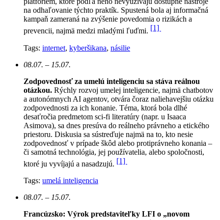
platforiem, ktoré podľa neho nevyužívajú dostupné nástroje
na odhaľovanie týchto praktík. Spustená bola aj informačná
kampaň zameraná na zvýšenie povedomia o rizikách a
[1]
prevencii, najmä medzi mladými ľuďmi.
Tags:
internet
,
kyberšikana
,
násilie
08.07. – 15.07.
Zodpovednosť za umelú inteligenciu sa stáva reálnou
otázkou.
Rýchly rozvoj umelej inteligencie, najmä chatbotov
a autonómnych AI agentov, otvára čoraz naliehavejšiu otázku
zodpovednosti za ich konanie. Téma, ktorá bola dlhé
desaťročia predmetom sci-fi literatúry (napr. u Isaaca
Asimova), sa dnes presúva do reálneho právneho a etického
priestoru. Diskusia sa sústreďuje najmä na to, kto nesie
zodpovednosť v prípade škôd alebo protiprávneho konania –
či samotná technológia, jej používatelia, alebo spoločnosti,
[1]
ktoré ju vyvíjajú a nasadzujú.
Tags:
umelá inteligencia
08.07. – 15.07.
Francúzsko: Výrok predstaviteľky LFI o „novom